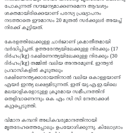
പോകുന്നത് സൗജന്യമാക്കണമെന്ന ആവശ്യം
Updates
Assembly
Kerala
ശക്തമായിരിക്കെയാണ് പരസ്യ പ്രഖ്യാപനം
Polls
Local
Look
നടത്താതെ ഈമാസം 20 മുതല്‍ സര്‍ക്കുലര്‍ അയച്ച്
നിരക്ക് കൂട്ടിയത്.
Body
Back
Election
2025
കേരളത്തിലേക്കുള്ള ചാര്‍ജാണ് ക്രമാതീതമായി
വര്‍ദ്ധിപ്പിച്ചത്. ഉത്തരേന്ത്യയിലേക്കുള്ള നിരക്കും (17
ദിര്‍ഹം/kg) ദക്ഷിണേന്ത്യയിലേക്കുള്ള നിരക്കും (30
ദിര്‍ഹം/kg) തമ്മില്‍ വലിയ അന്തരമുണ്ട്. ഇന്ത്യന്‍
പ്രവാസികളില്‍ കൂടുതലും
ദക്ഷിണേന്ത്യക്കാരായതിനാല്‍ വലിയ കൊള്ളയാണ്
എയര്‍ ഇന്ത്യ ലക്ഷ്യമിടുന്നത്. ഇത് യു.എ.ഇ.യിലെ
മലയാളികളോടുള്ള ക്രൂരമായ സമീപനത്തിന്
തെളിവാണെന്നും കെ എം സി സി നേതാക്കള്‍
കുറ്റപ്പെടുത്തി.
വിമാന കമ്പനി അധികവരുമാനത്തിനായി
മൃതദേഹത്തെപ്പോലും ഉപയോഗിക്കുന്നു. കിലോഗ്രാം