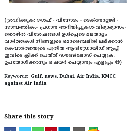
(ശ്രദ്ധിക്കുക: ഗൾഫ് - വിനോദം - ടെക്നോളജി -
സാമ്പത്തികം- പ്രധാന അറിയിപ്പുകൾ-വിദ്യാഭ്യാസം-
തൊഴിൽ വിശേഷങ്ങൾ ഉൾപ്പെടെ മലയാളം
വാർത്തകൾ നിങ്ങളുടെ മൊബൈലിൽ ലഭിക്കാൻ
കെവാർത്തയുടെ പുതിയ ആൻഡ്രോയിഡ് ആപ്പ്
ഇവിടെ ക്ലിക്ക് ചെയ്ത് ഡൗൺലോഡ് ചെയ്യുക.
ഉപയോഗിക്കാനും ഷെയർ ചെയ്യാനും എളുപ്പം 😊)
Keywords:
Gulf, news, Dubai, Air India, KMCC
against Air India
< !- START disable copy paste -->
Share this story