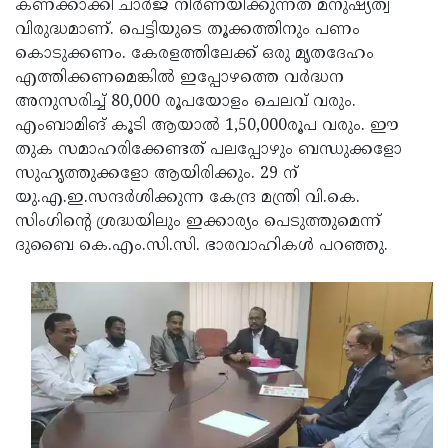
കണക്കാക്കി ചാര്‍ജ് നിര്‍ണയിക്കുന്നത് മനുഷ്യത്വ
വിരുദ്ധമാണ്. പെട്ടിയുടെ തൂക്കത്തിനും പണം
കൊടുക്കണം. കേരളത്തിലേക്ക് ഒരു മൃതദേഹം
എത്തിക്കണമെങ്കില്‍ ഇപ്പോഴത്തെ വര്‍ദ്ധന
അനുസരിച്ച് 80,000 രൂപയോളം ചെലവ് വരും.
എംബാമിങ് കൂടി ആയാല്‍ 1,50,000രൂപ വരും. ഈ
തുക സമാഹരിക്കേണ്ടത് പലപ്പോഴും ബന്ധുക്കളോ
സുഹൃത്തുക്കളോ ആയിരിക്കും. 29 ന്
യു.എ.ഇ.സന്ദര്‍ശിക്കുന്ന കേന്ദ്ര മന്ത്രി വി.കെ.
സിംഗിന്റെ ശ്രദ്ധയിലും ഇക്കാര്യം പെടുത്തുമെന്ന്
ദുബൈ കെ.എം.സി.സി. ഭാരവാഹികള്‍ പറഞ്ഞു.