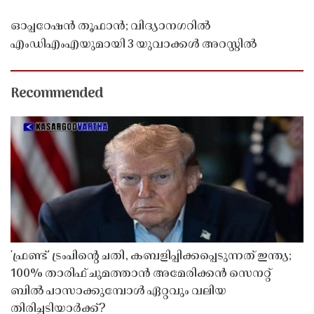
ഓപ്പറേഷൻ തൂഫാൻ; വിദ്യാനഗറിൽ
എംഡിഎംഎയുമായി 3 യുവാക്കൾ അറസ്റ്റിൽ
Recommended
'ഫ്രണ്ട്' ട്രംപിന്റെ ചതി, കബളിപ്പിക്കപ്പെടുന്നത് ഇന്ത്യ;
100% താരിഫ് ചുമത്താൻ അമേരിക്കൻ സെനറ്റ്
ബിൽ പാസാക്കുമ്പോൾ ഏറ്റവും വലിയ
തിരിച്ചടിയാർക്ക്?