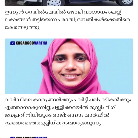
ഇന്ത്യൻ റെയിൽവേയിൽ ജോലി വാഗ്ദാനം ചെയ്ത്
ലക്ഷങ്ങൾ തട്ടിയെന്ന പരാതി; ദമ്പതികൾക്കെതിരെ
കേസെടുത്തു
വാർഡിലെ കാര്യങ്ങൾക്കും പാർട്ടി പരിപാടികൾക്കും
എത്താനാകുന്നില്ല; പള്ളിക്കരയിൽ മുസ്ലിം ലീഗ്
ജനപ്രതിനിധിയുടെ രാജി; ഒന്നാം വാർഡിൽ
ഉപതെരഞ്ഞെടുപ്പിന് കളമൊരുങ്ങുന്നു