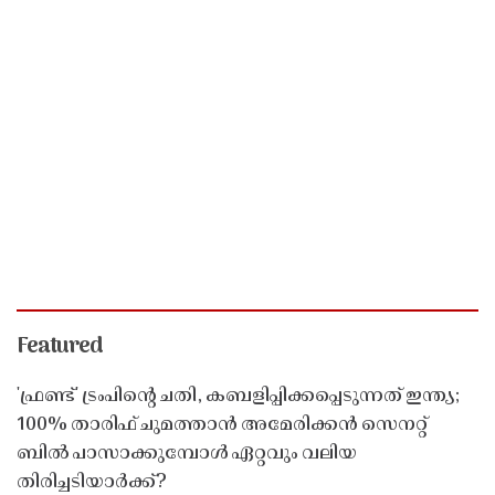
Featured
'ഫ്രണ്ട്' ട്രംപിന്റെ ചതി, കബളിപ്പിക്കപ്പെടുന്നത് ഇന്ത്യ;
100% താരിഫ് ചുമത്താൻ അമേരിക്കൻ സെനറ്റ്
ബിൽ പാസാക്കുമ്പോൾ ഏറ്റവും വലിയ
തിരിച്ചടിയാർക്ക്?