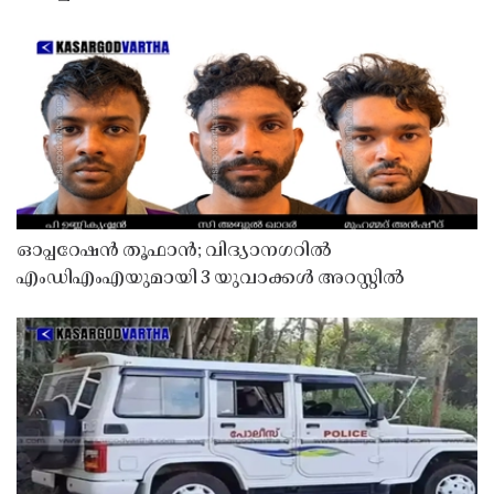
ഓപ്പറേഷൻ തൂഫാൻ; വിദ്യാനഗറിൽ
എംഡിഎംഎയുമായി 3 യുവാക്കൾ അറസ്റ്റിൽ