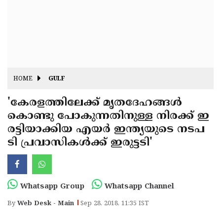
Fitr
May
Day
Eid
Al
Independence
Ad'ha
Day
Onam
HOME
GULF
J&K
State
'കേരളത്തിലേക്ക് മൃതദേഹങ്ങള്‍
Haryana
കൊണ്ടു പോകുന്നതിനുള്ള നിരക്ക് ഇ
Assembly
State
Diwali
രട്ടിയാക്കിയ എയര്‍ ഇന്ത്യയുടെ നടപ
Elections
Assembly
Christmas
ടി പ്രവാസികള്‍ക്ക് ഇരുട്ടടി'
Elections
New-
Year
Republic
Whatsapp Group
Whatsapp Channel
Day
Budget
By
Web Desk - Main
Sep 28, 2018, 11:35 IST
Delhi