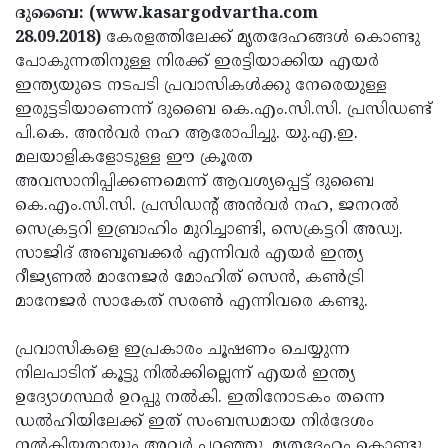
Election
Maha
ദുബൈ: (www.kasargodvartha.com
28.09.2018)
കേരളത്തിലേക്ക് മൃതദേഹങ്ങള്‍ കൊണ്ടു
Shivarathri
International
പോകുന്നതിനുള്ള നിരക്ക് ഇരട്ടിയാക്കിയ എയര്‍
Women's
Anti-
ഇന്ത്യയുടെ നടപടി പ്രവാസികള്‍ക്കു നേരെയുള്ള
ഇരുട്ടടിയാണെന്ന് ദുബൈ കെ.എം.സി.സി. പ്രസിഡണ്ട്
Day
Drug
Attukal
പി.കെ. അന്‍വര്‍ നഹ ആരോപിച്ചു. യു.എ.ഇ.
Campaign
Pongala
Holi
മലയാളികളോടുള്ള ഈ ക്രൂരത
അവസാനിപ്പിക്കണമെന്ന് ആവശ്യപ്പെട്ട് ദുബൈ
2025
2025
IPL
കെ.എം.സി.സി. പ്രസിഡന്റ് അന്‍വര്‍ നഹ, ജനറല്‍
2025
Eid
സെക്രട്ടറി ഇബ്രാഹിം മുറിച്ചാണ്ടി, സെക്രട്ടറി അഡ്വ.
സാജിദ് അബൂബക്കര്‍ എന്നിവര്‍ എയര്‍ ഇന്ത്യ
Al-
Waqf
റീജ്യണല്‍ മാനേജര്‍ മോഹിത് സെന്‍, കണ്‍ട്രി
Fitr
Bill
Vishu
മാനേജര്‍ സാകേത് സരണ്‍ എന്നിവരെ കണ്ടു.
2025
Controversy
Festival
Good
പ്രവാസികളെ ഇപ്രകാരം ചൂഷണം ചെയ്യുന്ന
2025
Friday
Easter
നിലപാടിന് കൂട്ടു നില്‍ക്കില്ലെന്ന് എയര്‍ ഇന്ത്യ
ഉദ്യോഗസ്ഥര്‍ ഉറപ്പു നല്‍കി. ഇതിനോടകം തന്നെ
Observance
Sunday
By-
ഡല്‍ഹിയിലേക്ക് ഇത് സംബന്ധമായ നിര്‍ദേശം
2025
2025
Election
Bihar
നല്‍കിയതായും അവര്‍ പറഞ്ഞു. മൃതദേഹം കൊണ്ടു