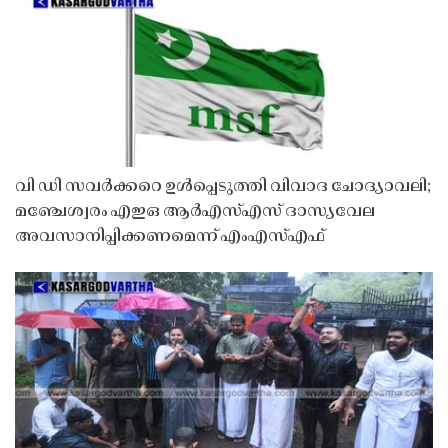
വി ഡി സവർക്കറെ ഉൾപ്പെടുത്തി വിവാദ ചോദ്യാവലി;
മഞ്ചേശ്വരം എഇഒ ആർഎസ്എസ് ദാസ്യവേല
അവസാനിപ്പിക്കണമെന്ന് എംഎസ്എഫ്