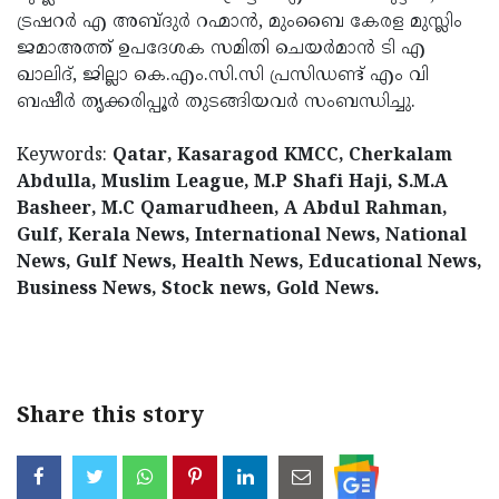
ട്രഷറര്‍ എ അബ്ദുര്‍ റഹ്മാന്‍, മുംബൈ കേരള മുസ്ലിം
Updates
Assembly
Kerala
ജമാഅത്ത് ഉപദേശക സമിതി ചെയര്‍മാന്‍ ടി എ
Polls
Local
Look
ഖാലിദ്, ജില്ലാ കെ.എം.സി.സി പ്രസിഡണ്ട് എം വി
ബഷീര്‍ തൃക്കരിപ്പൂര്‍ തുടങ്ങിയവര്‍ സംബന്ധിച്ചു.
Body
Back
Election
2025
Keywords:
Qatar, Kasaragod KMCC, Cherkalam
Abdulla, Muslim League, M.P Shafi Haji, S.M.A
Basheer, M.C Qamarudheen, A Abdul Rahman,
Gulf, Kerala News, International News, National
News, Gulf News, Health News, Educational News,
Business News, Stock news, Gold News.
Share this story