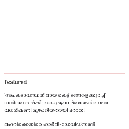
Featured
'അപകടാവസ്ഥയിലായ കെട്ടിടങ്ങളെക്കുറിച്ച്
വാർത്ത നൽകി'; മാധ്യമപ്രവർത്തകന് നേരെ
വധഭീഷണി മുഴക്കിയതായി പരാതി
ലഹരിക്കെതിരെ ഹാർലി-ഡേവിഡ്‌സൺ