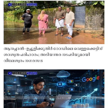
ആനച്ചാൽ–ഉച്ചൂളിക്കുതിർ റോഡിലെ വെള്ളക്കെട്ടിന്
ശാശ്വത പരിഹാരം; അടിയന്തര നടപടിയുമായി
നീലേശ്വരം നഗരസഭ