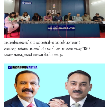
ലഹരിക്കെതിരെ ഹാർലി-ഡേവിഡ്‌സൺ
മോട്ടോർസൈക്കിൾ റാലി; കാസർകോട്ട് 150
ബൈക്കുകൾ അണിനിരക്കും