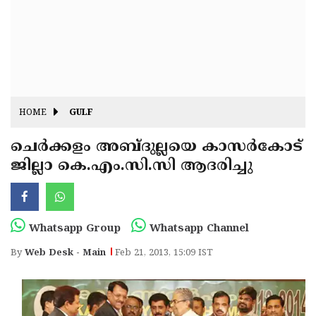
Fitr
May
Day
Eid
Al
Independence
Ad'ha
Day
Onam
HOME
GULF
J&K
State
ചെര്‍ക്കളം അബ്ദുല്ലയെ കാസര്‍കോട്
Haryana
ജില്ലാ കെ.എം.സി.സി ആദരിച്ചു
Assembly
State
Diwali
Elections
Assembly
Christmas
Elections
New-
Whatsapp Group
Whatsapp Channel
Year
Republic
By
Web Desk - Main
Feb 21, 2013, 15:09 IST
Day
Budget
Delhi