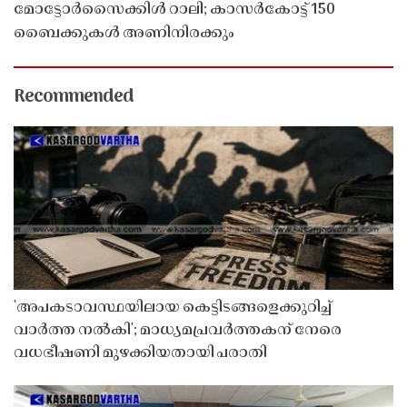
മോട്ടോർസൈക്കിൾ റാലി; കാസർകോട്ട് 150
ബൈക്കുകൾ അണിനിരക്കും
Recommended
'അപകടാവസ്ഥയിലായ കെട്ടിടങ്ങളെക്കുറിച്ച്
വാർത്ത നൽകി'; മാധ്യമപ്രവർത്തകന് നേരെ
വധഭീഷണി മുഴക്കിയതായി പരാതി