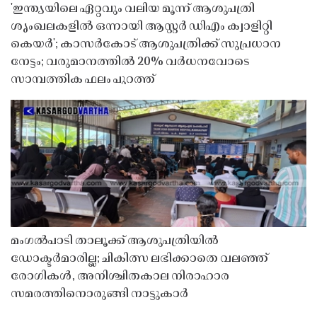
'ഇന്ത്യയിലെ ഏറ്റവും വലിയ മൂന്ന് ആശുപത്രി
ശൃംഖലകളിൽ ഒന്നായി ആസ്റ്റർ ഡിഎം ക്വാളിറ്റി
കെയർ'; കാസർകോട് ആശുപത്രിക്ക് സുപ്രധാന
നേട്ടം; വരുമാനത്തിൽ 20% വർധനവോടെ
സാമ്പത്തിക ഫലം പുറത്ത്
മംഗൽപാടി താലൂക്ക് ആശുപത്രിയിൽ
ഡോക്ടർമാരില്ല; ചികിത്സ ലഭിക്കാതെ വലഞ്ഞ്
രോഗികൾ, അനിശ്ചിതകാല നിരാഹാര
സമരത്തിനൊരുങ്ങി നാട്ടുകാർ