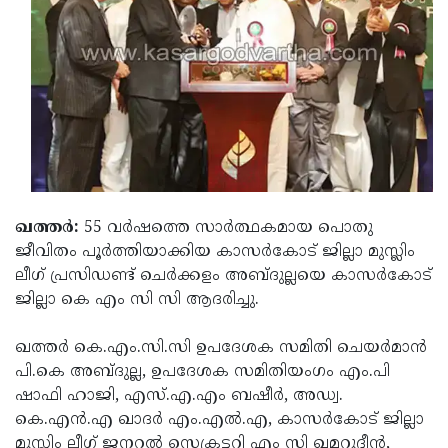
Election
Maha
Shivarathri
International
Women's
Anti-
Day
Drug
Attukal
Campaign
Pongala
Holi
2025
2025
IPL
2025
Eid
ഖത്തര്‍:
55 വര്‍ഷത്തെ സാര്‍ത്ഥകമായ പൊതു
ജീവിതം പൂര്‍ത്തിയാക്കിയ കാസര്‍കോട് ജില്ലാ മുസ്ലിം
Al-
Waqf
ലീഗ് പ്രസിഡണ്ട് ചെര്‍ക്കളം അബ്ദുല്ലയെ കാസര്‍കോട്
Fitr
Bill
Vishu
ജില്ലാ കെ എം സി സി ആദരിച്ചു.
2025
Controversy
Festival
Good
ഖത്തര്‍ കെ.എം.സി.സി ഉപദേശക സമിതി ചെയര്‍മാന്‍
2025
Friday
Easter
പി.കെ അബ്ദുല്ല, ഉപദേശക സമിതിയംഗം എം.പി
ഷാഫി ഹാജി, എസ്.എ.എം ബഷീര്‍, അഡ്വ.
Observance
Sunday
By-
കെ.എന്‍.എ ഖാദര്‍ എം.എല്‍.എ, കാസര്‍കോട് ജില്ലാ
2025
2025
Election
Bihar
മുസ്ലിം ലീഗ് ജനറല്‍ സെക്രട്ടറി എം സി ഖമറുദ്ദീന്‍,