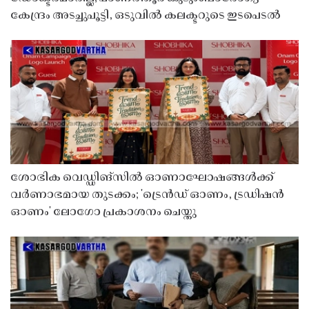
കേന്ദ്രം അടച്ചുപൂട്ടി, ഒടുവിൽ കലക്ടറുടെ ഇടപെടൽ
ശോഭിക വെഡ്ഡിങ്സിൽ ഓണാഘോഷങ്ങൾക്ക്
വർണാഭമായ തുടക്കം; 'ട്രെൻഡ് ഓണം, ട്രഡിഷൻ
ഓണം' ലോഗോ പ്രകാശനം ചെയ്തു