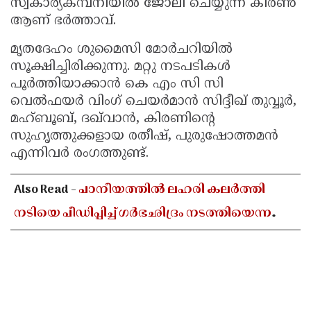
സ്വകാര്യകമ്പനിയില്‍ ജോലി ചെയ്യുന്ന കിരണ്‍
ആണ് ഭര്‍ത്താവ്.
മൃതദേഹം ശുമൈസി മോര്‍ചറിയില്‍
സൂക്ഷിച്ചിരിക്കുന്നു. മറ്റു നടപടികള്‍
പൂര്‍ത്തിയാക്കാന്‍ കെ എം സി സി
വെല്‍ഫയര്‍ വിംഗ് ചെയര്‍മാന്‍ സിദ്ദീഖ് തുവ്വൂര്‍,
മഹ്ബൂബ്, ദഖ്‌വാന്‍, കിരണിന്റെ
സുഹൃത്തുക്കളായ രതീഷ്, പുരുഷോത്തമന്‍
എന്നിവര്‍ രംഗത്തുണ്ട്.
Also Read -
പാനീയത്തിൽ ലഹരി കലർത്തി
നടിയെ പീഡിപ്പിച്ച് ഗർഭഛിദ്രം നടത്തിയെന്ന
പരാതി; ബോളിവുഡ് സംവിധായകൻ
അറസ്റ്റിൽ