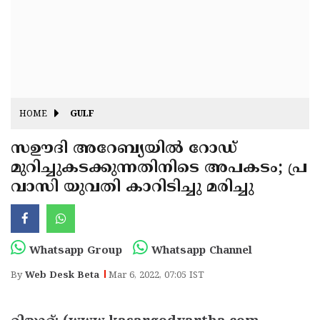
Fitr
May
Day
Eid
Al
Independence
Ad'ha
Day
Onam
HOME
GULF
J&K
State
സഊദി അറേബ്യയില്‍ റോഡ്
Haryana
മുറിച്ചുകടക്കുന്നതിനിടെ അപകടം; പ്ര
Assembly
State
Diwali
വാസി യുവതി കാറിടിച്ചു മരിച്ചു
Elections
Assembly
Christmas
Elections
New-
Year
Republic
Whatsapp Group
Whatsapp Channel
Day
Budget
By
Web Desk Beta
Mar 6, 2022, 07:05 IST
Delhi