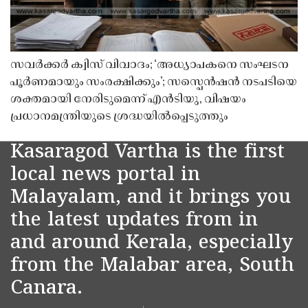
സവർക്കർ ക്വിസ് വിവാദം; ‘അധ്യാപകനെ സംഘടന
പൂർണമായും സംരക്ഷിക്കും’; സസ്പെൻഷൻ നടപടിയെ
ശക്തമായി നേരിടുമെന്ന് എൻടിയു, വിഷയം
പ്രധാനമന്ത്രിയുടെ ശ്രദ്ധയിൽപ്പെടുത്തും
Kasaragod Vartha is the first
local news portal in
Malayalam, and it brings you
the latest updates from in
and around Kerala, especially
from the Malabar area, South
Canara.