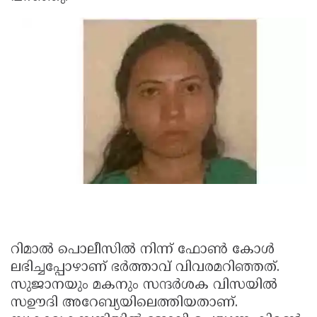
Updates
Assembly
Kerala
Polls
Local
Look
Body
Back
Election
2025
റിമാല്‍ പൊലീസില്‍ നിന്ന് ഫോണ്‍ കോള്‍
ലഭിച്ചപ്പോഴാണ് ഭര്‍ത്താവ് വിവരമറിഞ്ഞത്.
സുജാനയും മകനും സന്ദര്‍ശക വിസയില്‍
സഊദി അറേബ്യയിലെത്തിയതാണ്.