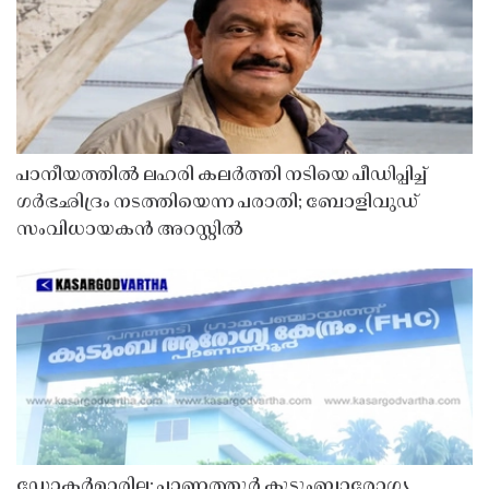
പാനീയത്തിൽ ലഹരി കലർത്തി നടിയെ പീഡിപ്പിച്ച്
ഗർഭഛിദ്രം നടത്തിയെന്ന പരാതി; ബോളിവുഡ്
സംവിധായകൻ അറസ്റ്റിൽ
ഡോക്ടർമാരില്ല; പാണത്തൂർ കുടുംബാരോഗ്യ