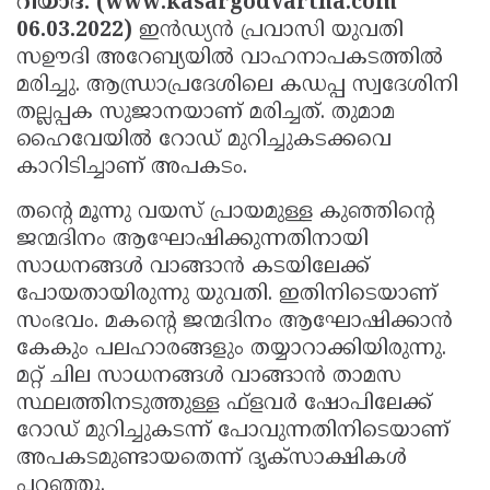
റിയാദ്: (www.kasargodvartha.com
Election
Maha
06.03.2022)
ഇന്‍ഡ്യന്‍ പ്രവാസി യുവതി
Shivarathri
International
സഊദി അറേബ്യയില്‍ വാഹനാപകടത്തില്‍
മരിച്ചു. ആന്ധ്രാപ്രദേശിലെ കഡപ്പ സ്വദേശിനി
Women's
Anti-
തല്ലപ്പക സുജാനയാണ് മരിച്ചത്. തുമാമ
Day
Drug
Attukal
ഹൈവേയില്‍ റോഡ് മുറിച്ചുകടക്കവെ
Campaign
Pongala
കാറിടിച്ചാണ് അപകടം.
Holi
2025
2025
IPL
തന്റെ മൂന്നു വയസ് പ്രായമുള്ള കുഞ്ഞിന്റെ
ജന്മദിനം ആഘോഷിക്കുന്നതിനായി
2025
Eid
സാധനങ്ങള്‍ വാങ്ങാന്‍ കടയിലേക്ക്
Al-
Waqf
പോയതായിരുന്നു യുവതി. ഇതിനിടെയാണ്
സംഭവം. മകന്റെ ജന്മദിനം ആഘോഷിക്കാന്‍
Fitr
Bill
Vishu
കേകും പലഹാരങ്ങളും തയ്യാറാക്കിയിരുന്നു.
2025
Controversy
Festival
Good
മറ്റ് ചില സാധനങ്ങള്‍ വാങ്ങാന്‍ താമസ
2025
Friday
സ്ഥലത്തിനടുത്തുള്ള ഫ്ളവര്‍ ഷോപിലേക്ക്
Easter
റോഡ് മുറിച്ചുകടന്ന് പോവുന്നതിനിടെയാണ്
Observance
Sunday
By-
അപകടമുണ്ടായതെന്ന് ദൃക്‌സാക്ഷികള്‍
2025
2025
Election
Bihar
പറഞ്ഞു.