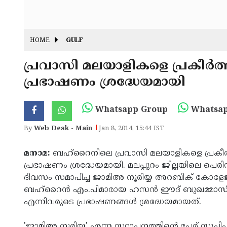
HOME
GULF
പ്രവാസി മലയാളികളെ പ്രകീര്‍ത്
പ്രഭാഷണം ശ്രദ്ധേയമായി
Whatsapp Group
Whatsap
By
Web Desk - Main
Jan 8, 2014, 15:44 IST
മനാമ:
ബഹ്‌റൈനിലെ പ്രവാസി മലയാളികളെ പ്രകീര്‍ത്
പ്രഭാഷണം ശ്രദ്ധേയമായി. മലപ്പുറം ജില്ലയിലെ പെരിന
ദിവസം സമാപിച്ച ജാമിഅ നൂരിയ്യ അറബിക് കോളേജ് 
ബഹ്‌റൈന്‍ എം.പിമാരായ ഹസന്‍ ഈദ് ബുഖമ്മാസ്, 
എന്നിവരുടെ പ്രഭാഷണങ്ങള്‍ ശ്രദ്ധേയമായത്.
'ജാമിഅ നൂരിയ്യ' എന്ന സ്ഥാപനത്തിന്റെ പേര് സൂചി