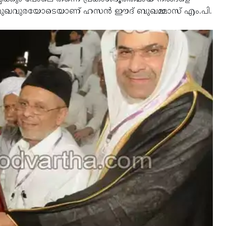
ന മുഖവുരയോടെയാണ് ഹസന്‍ ഈദ് ബുഖമ്മാസ് എം.പി.