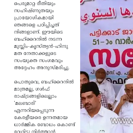
പെരുമാറ്റ രീതിയും
സഹിഷ്ണുതയും
പ്രായോഗികമായി
ഞങ്ങളെ പഠിപ്പിച്ചത്
നിങ്ങളാണ്. ഈയിടെ
ബഹ്‌റൈനില്‍ നടന്ന
മുസ്ലിം-കൃസ്ത്യന്‍-ഹിന്ദു
മത നേതാക്കളുടെ
സംയുക്ത സംഗമവും
അദ്ദേഹം അനുസ്മരിച്ചു.
പൊതുവെ, ബഹ്‌റൈനില്‍
മാത്രമല്ല, ഗള്‍ഫ്
രാഷ്ട്രങ്ങളിലെല്ലാം
'മലബാരി'
എന്നറിയപ്പെടുന്ന
കേരളീയരെ ഉന്നതമായ
ധാര്‍മ്മിക ബോധം കൊണ്ട്
വേറിട്ടു നിര്‍ത്താന്‍