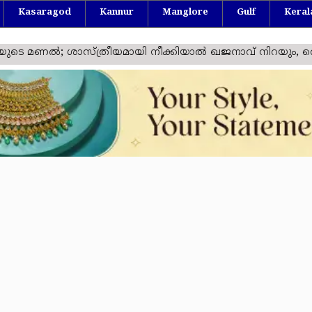
Kasaragod
Kannur
Manglore
Gulf
Keral