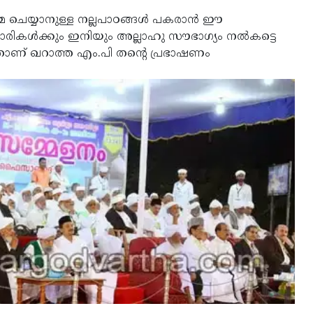
്മ ചെയ്യാനുള്ള നല്ലപാഠങ്ങള്‍ പകരാന്‍ ഈ
രികള്‍ക്കും ഇനിയും അല്ലാഹു സൗഭാഗ്യം നല്‍കട്ടെ
്താണ് ഖറാത്ത എം.പി തന്റെ പ്രഭാഷണം