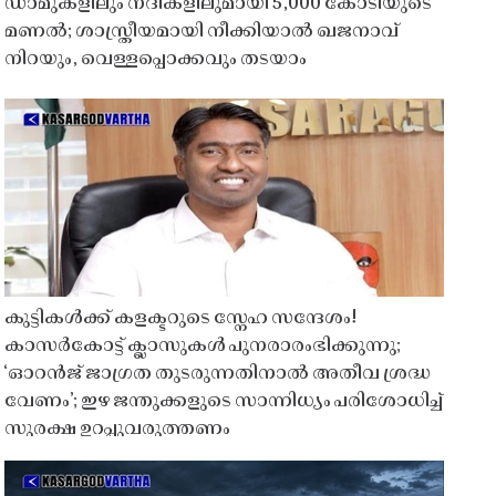
ഡാമുകളിലും നദികളിലുമായി 5,000 കോടിയുടെ
മണൽ; ശാസ്ത്രീയമായി നീക്കിയാൽ ഖജനാവ്
നിറയും, വെള്ളപ്പൊക്കവും തടയാം
കുട്ടികൾക്ക് കളക്ടറുടെ സ്നേഹ സന്ദേശം!
കാസർകോട്ട് ക്ലാസുകൾ പുനരാരംഭിക്കുന്നു;
‘ഓറൻജ് ജാഗ്രത തുടരുന്നതിനാൽ അതീവ ശ്രദ്ധ
വേണം’; ഇഴ ജന്തുക്കളുടെ സാന്നിധ്യം പരിശോധിച്ച്
സുരക്ഷ ഉറപ്പുവരുത്തണം