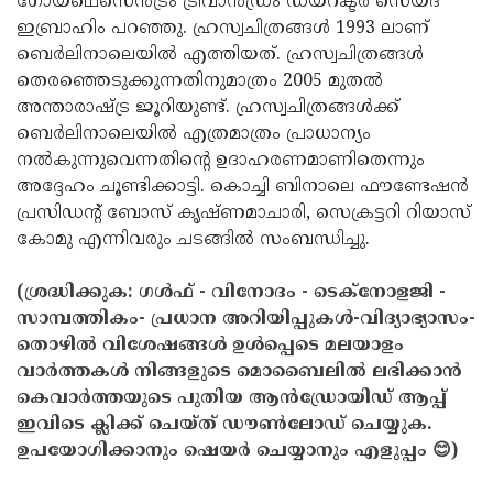
ഗോയ്‌ഥെസെന്‍ട്രം ട്രിവാന്‍ഡ്രം ഡയറക്ടര്‍ സെയ്ദ്
ഇബ്രാഹിം പറഞ്ഞു. ഹ്രസ്വചിത്രങ്ങള്‍ 1993 ലാണ്
ബെര്‍ലിനാലെയില്‍ എത്തിയത്. ഹ്രസ്വചിത്രങ്ങള്‍
തെരഞ്ഞെടുക്കുന്നതിനുമാത്രം 2005 മുതല്‍
അന്താരാഷ്ട്ര ജൂറിയുണ്ട്. ഹ്രസ്വചിത്രങ്ങള്‍ക്ക്
ബെര്‍ലിനാലെയില്‍ എത്രമാത്രം പ്രാധാന്യം
നല്‍കുന്നുവെന്നതിന്റെ ഉദാഹരണമാണിതെന്നും
അദ്ദേഹം ചൂണ്ടിക്കാട്ടി. കൊച്ചി ബിനാലെ ഫൗണ്ടേഷന്‍
പ്രസിഡന്റ് ബോസ് കൃഷ്ണമാചാരി, സെക്രട്ടറി റിയാസ്
കോമു എന്നിവരും ചടങ്ങില്‍ സംബന്ധിച്ചു.
(ശ്രദ്ധിക്കുക: ഗൾഫ് - വിനോദം - ടെക്നോളജി -
സാമ്പത്തികം- പ്രധാന അറിയിപ്പുകൾ-വിദ്യാഭ്യാസം-
തൊഴിൽ വിശേഷങ്ങൾ ഉൾപ്പെടെ മലയാളം
വാർത്തകൾ നിങ്ങളുടെ മൊബൈലിൽ ലഭിക്കാൻ
കെവാർത്തയുടെ പുതിയ ആൻഡ്രോയിഡ് ആപ്പ്
ഇവിടെ ക്ലിക്ക് ചെയ്ത് ഡൗൺലോഡ് ചെയ്യുക.
ഉപയോഗിക്കാനും ഷെയർ ചെയ്യാനും എളുപ്പം 😊)