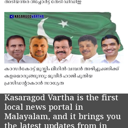
അടിയന്തര റിപ്പോർട്ട് തേടി ഡിഡിഇ
കാസർകോട്ട് മുസ്ലിം ലീഗിൽ വമ്പൻ അഴിച്ചുപണിക്ക്
കളമൊരുങ്ങുന്നു; മുനീർ ഹാജി പുതിയ
പ്രസിഡൻ്റാകാൻ സാധ്യത
Kasaragod Vartha is the first
local news portal in
Malayalam, and it brings you
the latest updates from in