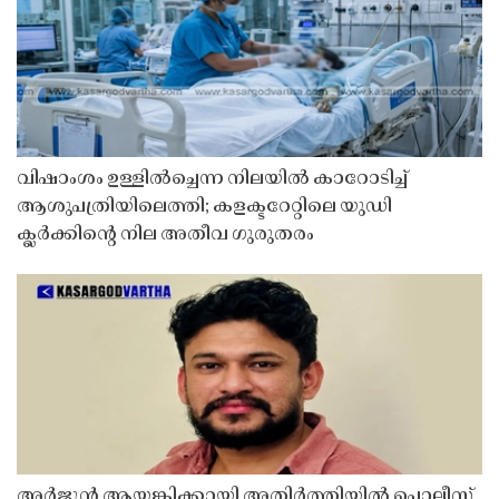
വിഷാംശം ഉള്ളിൽച്ചെന്ന നിലയിൽ കാറോടിച്ച്
ആശുപത്രിയിലെത്തി; കളക്ടറേറ്റിലെ യുഡി
ക്ലർക്കിൻ്റെ നില അതീവ ഗുരുതരം
അർജുൻ ആയങ്കിക്കായി അതിർത്തിയിൽ പൊലീസ്