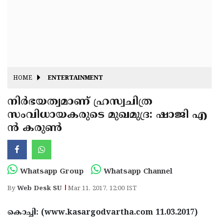
Fitr
May
Day
Eid
Al
Independence
Ad'ha
Day
Onam
HOME
ENTERTAINMENT
J&K
State
നിര്‍ഭയത്വമാണ് ഹ്രസ്വചിത്ര
Haryana
സംവിധായകരുടെ മുഖമുദ്ര: ഷാജി എ
Assembly
State
Diwali
ന്‍ കരുണ്‍
Elections
Assembly
Christmas
Elections
New-
Year
Republic
Whatsapp Group
Whatsapp Channel
Day
Budget
By
Web Desk SU
Mar 11, 2017, 12:00 IST
Delhi
കൊച്ചി: (www.kasargodvartha.com 11.03.2017)