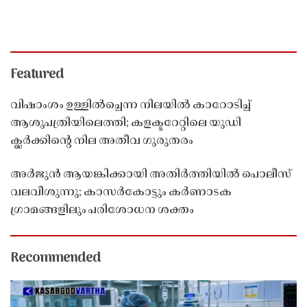
Featured
വിഷാംശം ഉള്ളിൽച്ചെന്ന നിലയിൽ കാറോടിച്ച്
ആശുപത്രിയിലെത്തി; കളക്ടറേറ്റിലെ യുഡി
ക്ലർക്കിൻ്റെ നില അതീവ ഗുരുതരം
അർജുൻ ആയങ്കിക്കായി അതിർത്തിയിൽ പൊലീസ്
വലവീശുന്നു; കാസർകോട്ടും കർണാടക
ഗ്രാമങ്ങളിലും പരിശോധന ശക്തം
Recommended