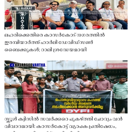
ലഹരിക്കെതിരെ കാസർകോട് നഗരത്തിൽ
ഇരമ്പിയാർത്ത് ഹാർലി ഡേവിഡ്‌സൺ
ബൈക്കുകൾ; റാലി ശ്രദ്ധേയമായി
സ്കൂൾ ക്വിസിൽ സവർക്കറെ പുകഴ്ത്തി ചോദ്യം വൻ
വിവാദമായി: കാസർകോട്ട് വ്യാപക പ്രതിഷേധം,