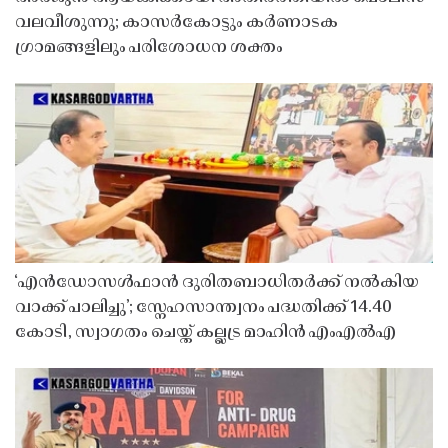
വലവീശുന്നു; കാസർകോട്ടും കർണാടക
ഗ്രാമങ്ങളിലും പരിശോധന ശക്തം
‘എൻഡോസൾഫാൻ ദുരിതബാധിതർക്ക് നൽകിയ
വാക്ക് പാലിച്ചു’; സ്നേഹസാന്ത്വനം പദ്ധതിക്ക് 14.40
കോടി, സ്വാഗതം ചെയ്ത് കല്ലട്ര മാഹിൻ എംഎൽഎ