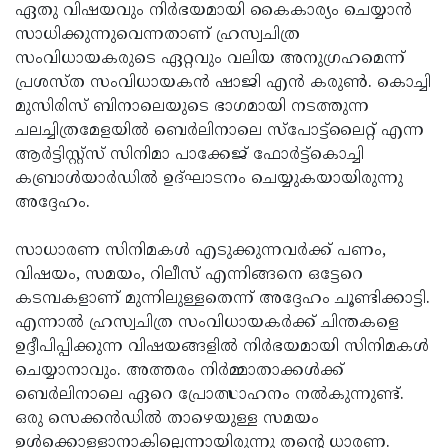
Election
Maha
ഏതു വിഷയവും നിര്‍ഭയമായി കൈകാര്യം ചെയ്യാന്‍
സാധിക്കുന്നുവെന്നതാണ് ഹ്രസ്വചിത്ര
Shivarathri
International
സംവിധായകരുടെ ഏറ്റവും വലിയ അനുഗ്രഹമെന്ന്
Women's
Anti-
പ്രശസ്ത സംവിധായകന്‍ ഷാജി എന്‍ കരുണ്‍. കൊച്ചി
മുസിരിസ് ബിനാലെയുടെ ഭാഗമായി നടത്തുന്ന
Day
Drug
Attukal
ചലച്ചിത്രമേളയില്‍ ബെര്‍ലിനാലെ സ്‌പോട്ട്‌ലൈറ്റ് എന്ന
Campaign
Pongala
Holi
ആര്‍ട്ടിസ്റ്റ്‌സ് സിനിമാ പാക്കേജ് ഫോര്‍ട്ട്‌കൊച്ചി
കബ്രാള്‍യാര്‍ഡില്‍ ഉദ്ഘാടനം ചെയ്യുകയായിരുന്നു
2025
2025
IPL
അദ്ദേഹം.
2025
Eid
സാധാരണ സിനിമകള്‍ എടുക്കുന്നവര്‍ക്ക് പണം,
Al-
Waqf
വിഷയം, സമയം, റിലീസ് എന്നിങ്ങനെ ഒട്ടേറെ
Fitr
Bill
Vishu
കടമ്പകളാണ് മുന്നിലുള്ളതെന്ന് അദ്ദേഹം ചൂണ്ടിക്കാട്ടി.
എന്നാല്‍ ഹ്രസ്വചിത്ര സംവിധായകര്‍ക്ക് ചിന്തകളെ
2025
Controversy
Festival
Good
ഉദ്ദീപിപ്പിക്കുന്ന വിഷയങ്ങളില്‍ നിര്‍ഭയമായി സിനിമകള്‍
2025
Friday
Easter
ചെയ്യാനാവും. അത്തരം നിര്‍മ്മാതാക്കള്‍ക്ക്
ബെര്‍ലിനാലെ ഏറെ പ്രോത്സാഹനം നല്‍കുന്നുണ്ട്.
Observance
Sunday
By-
ഒരു സെക്കന്‍ഡില്‍ താഴെയുള്ള സമയം
2025
2025
Election
Bihar
ഉള്‍ക്കൊള്ളാനാകില്ലെന്നായിരുന്നു തന്റെ ധാരണ.