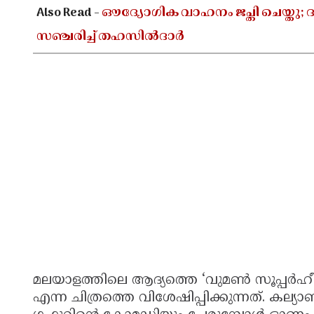
Also Read -
ഔദ്യോഗിക വാഹനം ജപ്തി ചെയ്തു; ദ
സഞ്ചരിച്ച് തഹസിൽദാർ
മലയാളത്തിലെ ആദ്യത്തെ ‘വുമൺ സൂപ്പർഹ
എന്ന ചിത്രത്തെ വിശേഷിപ്പിക്കുന്നത്. കല്