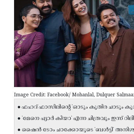
Image Credit: Facebook/ Mohanlal, Dulquer Salmaa
● ഫഹദ് ഫാസിലിന്റെ 'ഓടും കുതിര ചാടും കുതിര
● 'മേനെ പ്യാർ കിയാ' എന്ന ചിത്രവും ഇന്ന് റിലീ
● ഷൈൻ ടോം ചാക്കോയുടെ 'ബൾട്ടി' അനിശ്ച