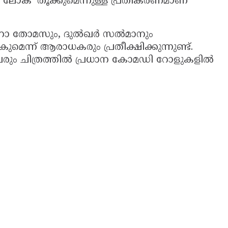
ലോക’ തൂക്കുമെന്നുള്ള പ്രതികരണമാണ്
 ടൊവിനോ തോമസും, ദുൽഖർ സൽമാനും
മെന്ന് ആരാധകരും പ്രതീക്ഷിക്കുന്നുണ്ട്.
വരും ചിത്രത്തിൽ പ്രധാന കോമഡി റോളുകളിൽ