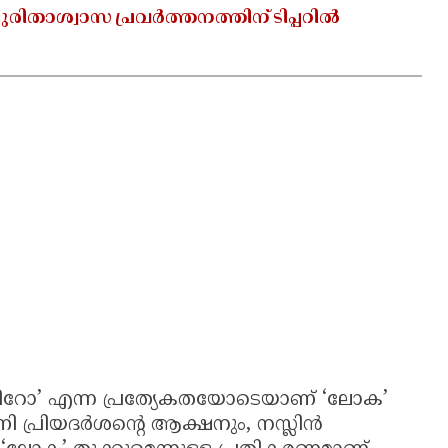
ുരിതാശ്വാസ പ്രവർത്തനത്തിന് ടിപ്പറിൽ
ീറോ’ എന്ന പ്രത്യേകതയോടെയാണ് ‘ലോക’
യാണി പ്രിയദർശന്റെ ആക്ഷനും, നസ്ലിൻ