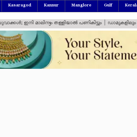
Kasaragod
Kannur
Manglore
Gulf
Keral