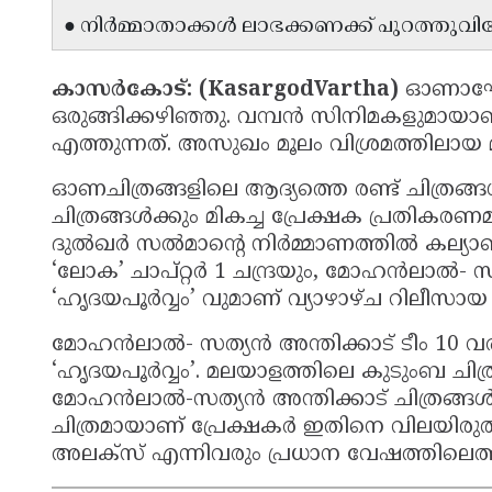
● നിർമ്മാതാക്കൾ ലാഭക്കണക്ക് പുറത്തുവിടേണ
കാസർകോട്: (KasargodVartha)
ഓണാഘോ
ഒരുങ്ങിക്കഴിഞ്ഞു. വമ്പൻ സിനിമകളുമായ
എത്തുന്നത്. അസുഖം മൂലം വിശ്രമത്തിലായ മമ്മ
ഓണചിത്രങ്ങളിലെ ആദ്യത്തെ രണ്ട് ചിത്രങ്ങൾ
ചിത്രങ്ങൾക്കും മികച്ച പ്രേക്ഷക പ്രതികരണമ
ദുൽഖർ സൽമാന്റെ നിർമ്മാണത്തിൽ കല്യാണി 
‘ലോക’ ചാപ്റ്റർ 1 ചന്ദ്രയും, മോഹൻലാൽ- സത്യ
‘ഹൃദയപൂർവ്വം’ വുമാണ് വ്യാഴാഴ്ച റിലീസായ ര
മോഹൻലാൽ- സത്യൻ അന്തിക്കാട് ടീം 10 വർഷ
‘ഹൃദയപൂർവ്വം’. മലയാളത്തിലെ കുടുംബ ചി
മോഹൻലാൽ-സത്യൻ അന്തിക്കാട് ചിത്രങ്ങൾ അ
ചിത്രമായാണ് പ്രേക്ഷകർ ഇതിനെ വിലയിരുത്തിയ
അലക്സ് എന്നിവരും പ്രധാന വേഷത്തിലെത്തുന