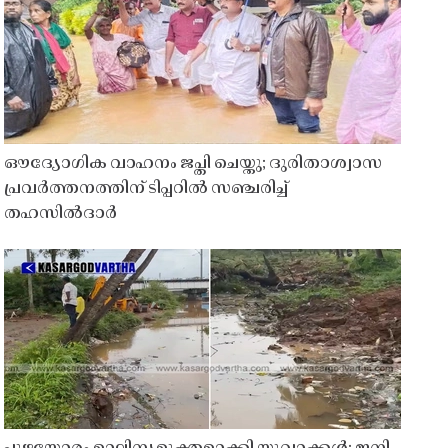
ഔദ്യോഗിക വാഹനം ജപ്തി ചെയ്തു; ദുരിതാശ്വാസ
പ്രവർത്തനത്തിന് ടിപ്പറിൽ സഞ്ചരിച്ച്
തഹസിൽദാർ