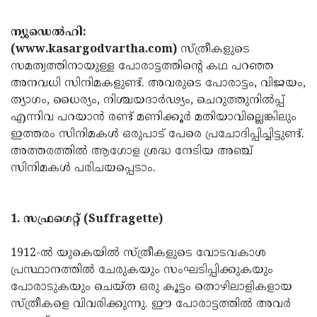
ന്യൂഡെൽഹി:
(www.kasargodvartha.com)
സ്ത്രീകളുടെ
സമത്വത്തിനായുള്ള പോരാട്ടത്തിന്റെ കഥ പറഞ്ഞ
അനവധി സിനിമകളുണ്ട്. അവരുടെ പോരാട്ടം, വിജയം,
ത്യാഗം, ധൈര്യം, നിശ്ചയദാർഢ്യം, ചെറുത്തുനിൽപ്പ്
എന്നിവ പറയാൻ രണ്ട് മണിക്കൂർ മതിയാവില്ലെങ്കിലും
ഇത്തരം സിനിമകൾ ഒരുപാട് പേരെ പ്രചോദിപ്പിച്ചിട്ടുണ്ട്.
അത്തരത്തിൽ ആഗോള ശ്രദ്ധ നേടിയ അഞ്ച്
സിനിമകൾ പരിചയപ്പെടാം.
1. സഫ്രഗെറ്റ് (Suffragette)
1912-ൽ യുകെയിൽ സ്ത്രീകളുടെ വോടവകാശ
പ്രസ്ഥാനത്തിൽ ചേരുകയും സംഘടിപ്പിക്കുകയും
പോരാടുകയും ചെയ്ത ഒരു കൂട്ടം തൊഴിലാളികളായ
സ്ത്രീകളെ വിവരിക്കുന്നു. ഈ പോരാട്ടത്തിൽ അവർ