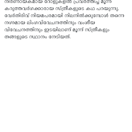
നിർണായകമായ റോളുകളിൽ പ്രവർത്തിച്ച മൂന്ന്
കറുത്തവർഗക്കാരായ സ്ത്രീകളുടെ കഥ പറയുന്നു.
വേർതിരിവ് നിയമപരമായി നിലനിൽക്കുമ്പോൾ തന്നെ
നഗ്നമായ ലിംഗവിവേചനത്തിനും വംശീയ
വിവേചനത്തിനും ഇടയിലാണ് മൂന്ന് സ്ത്രീകളും
തങ്ങളുടെ സ്ഥാനം നേടിയത്.