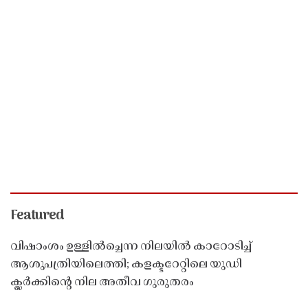
Featured
വിഷാംശം ഉള്ളിൽച്ചെന്ന നിലയിൽ കാറോടിച്ച്
ആശുപത്രിയിലെത്തി; കളക്ടറേറ്റിലെ യുഡി
ക്ലർക്കിൻ്റെ നില അതീവ ഗുരുതരം