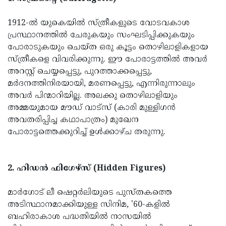
1912-ൽ യുകെയിൽ സ്ത്രീകളുടെ വോടവകാശ
പ്രസ്ഥാനത്തിൽ ചേരുകയും സംഘടിപ്പിക്കുകയും
പോരാടുകയും ചെയ്ത ഒരു കൂട്ടം തൊഴിലാളികളായ
സ്ത്രീകളെ വിവരിക്കുന്നു. ഈ പോരാട്ടത്തിൽ അവർ
അറസ്റ്റ് ചെയ്യപ്പെട്ടു, പുറത്താക്കപ്പെട്ടു,
മർദനത്തിനിരയായി, മരണപ്പെട്ടു, എന്നിരുന്നാലും
അവർ പിന്മാറിയില്ല. അലക്കു തൊഴിലാളിയും
അമ്മയുമായ മൗഡ് വാട്സ് (കാരി മുള്ളിഗൻ
അവതരിപ്പിച്ച കഥാപാത്രം) മുഖേന
പോരാട്ടത്തെക്കുറിച്ച് ഉൾക്കാഴ്ച തരുന്നു.
2. ഹിഡൻ ഫിഗേഴ്സ് (Hidden Figures)
മാർഗോട് ലീ ഷെറ്റർലിയുടെ പുസ്തകത്തെ
അടിസ്ഥാനമാക്കിയുള്ള സിനിമ, '60-കളിൽ
ബഹിരാകാശ പദ്ധതിയിൽ നാസയിൽ