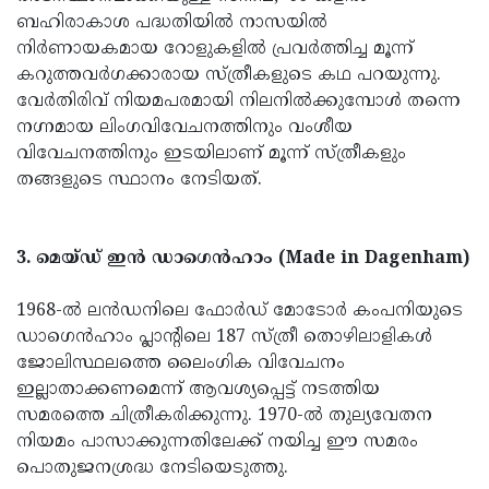
ബഹിരാകാശ പദ്ധതിയിൽ നാസയിൽ
നിർണായകമായ റോളുകളിൽ പ്രവർത്തിച്ച മൂന്ന്
കറുത്തവർഗക്കാരായ സ്ത്രീകളുടെ കഥ പറയുന്നു.
വേർതിരിവ് നിയമപരമായി നിലനിൽക്കുമ്പോൾ തന്നെ
നഗ്നമായ ലിംഗവിവേചനത്തിനും വംശീയ
വിവേചനത്തിനും ഇടയിലാണ് മൂന്ന് സ്ത്രീകളും
തങ്ങളുടെ സ്ഥാനം നേടിയത്.
3. മെയ്ഡ് ഇൻ ഡാഗെൻഹാം (Made in Dagenham)
1968-ൽ ലൻഡനിലെ ഫോർഡ് മോടോർ കംപനിയുടെ
ഡാഗെൻഹാം പ്ലാന്റിലെ 187 സ്ത്രീ തൊഴിലാളികൾ
ജോലിസ്ഥലത്തെ ലൈംഗിക വിവേചനം
ഇല്ലാതാക്കണമെന്ന് ആവശ്യപ്പെട്ട് നടത്തിയ
സമരത്തെ ചിത്രീകരിക്കുന്നു. 1970-ൽ തുല്യവേതന
നിയമം പാസാക്കുന്നതിലേക്ക് നയിച്ച ഈ സമരം
പൊതുജനശ്രദ്ധ നേടിയെടുത്തു.