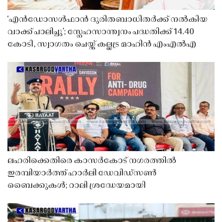
‘എൻഡോസൾഫാൻ ദുരിതബാധിതർക്ക് നൽകിയ
വാക്ക് പാലിച്ചു’; സ്നേഹസാന്ത്വനം പദ്ധതിക്ക് 14.40
കോടി, സ്വാഗതം ചെയ്ത് കല്ലട്ര മാഹിൻ എംഎൽഎ
ലഹരിക്കെതിരെ കാസർകോട് നഗരത്തിൽ
ഇരമ്പിയാർത്ത് ഹാർലി ഡേവിഡ്‌സൺ
ബൈക്കുകൾ; റാലി ശ്രദ്ധേയമായി