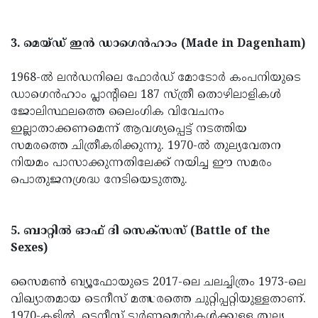
3. മെയ്ഡ് ഇൻ ഡാഗെൻഹാം (Made in Dagenham)
1968-ൽ ലൻഡനിലെ ഫോർഡ് മോടോർ കംപനിയുടെ
ഡാഗെൻഹാം പ്ലാന്റിലെ 187 സ്ത്രീ തൊഴിലാളികൾ
ജോലിസ്ഥലത്തെ ലൈംഗിക വിവേചനം
ഇല്ലാതാക്കണമെന്ന് ആവശ്യപ്പെട്ട് നടത്തിയ
സമരത്തെ ചിത്രീകരിക്കുന്നു. 1970-ൽ തുല്യവേതന
നിയമം പാസാക്കുന്നതിലേക്ക് നയിച്ച ഈ സമരം
പൊതുജനശ്രദ്ധ നേടിയെടുത്തു.
5. ബാറ്റിൽ ഓഫ് ദി സെക്‌സസ് (Battle of the
Sexes)
സൈമൺ ബ്യൂഫോയുടെ 2017-ലെ ചലച്ചിത്രം 1973-ലെ
വിഖ്യാതമായ ടെനീസ് മത്സരത്തെ ചുറ്റിപ്പറ്റിയുള്ളതാണ്.
1970-കളിൽ, ടെനീസ് ടൂർണമെന്റുകൾക്കുള്ള തുല്യ