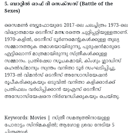
5. ബാറ്റിൽ ഓഫ് ദി സെക്‌സസ് (Battle of the
Sexes)
സൈമൺ ബ്യൂഫോയുടെ 2017-ലെ ചലച്ചിത്രം 1973-ലെ
വിഖ്യാതമായ ടെനീസ് മത്സരത്തെ ചുറ്റിപ്പറ്റിയുള്ളതാണ്.
1970-കളിൽ, ടെനീസ് ടൂർണമെന്റുകൾക്കുള്ള തുല്യ
സമ്മാനത്തുക തമാശയായിരുന്നു, പുരുഷൻമാരുടെ
എട്ടിലൊന്ന് മാത്രമായിരുന്നു സ്ത്രീകൾക്കുള്ള
സമ്മാനം. പ്രതിഷേധ സൂചകമായി, കിംഗും ഗ്ലാഡിസ്
ഹെൽഡ്മാനും സ്വന്തം വനിതാ ടൂർ സംഘടിപ്പിച്ചു,
1973-ൽ വിമൻസ് ടെനീസ് അസോസിയേഷൻ
രൂപീകരിക്കുകയും ഒടുവിൽ വനിതാ കളിക്കാർക്ക്
പ്രതിഫലം വർധിപ്പിക്കാൻ യുഎസ് ടെനീസ്
അസോസിയേഷനെ നിർബന്ധിക്കുകയും ചെയ്തു.
Keywords: Movies | സ്ത്രീ സമത്വത്തിനായുള്ള
പോരാട്ടം സിനിമകളിൽ; ആഗോള ശ്രദ്ധ നേടിയ 5
ചിത്രങ്ങൾ