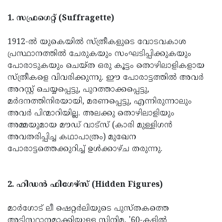
Updates
Assembly
Kerala
1. സഫ്രഗെറ്റ് (Suffragette)
Polls
Local
Look
1912-ൽ യുകെയിൽ സ്ത്രീകളുടെ വോടവകാശ
Body
Back
പ്രസ്ഥാനത്തിൽ ചേരുകയും സംഘടിപ്പിക്കുകയും
Election
2025
പോരാടുകയും ചെയ്ത ഒരു കൂട്ടം തൊഴിലാളികളായ
സ്ത്രീകളെ വിവരിക്കുന്നു. ഈ പോരാട്ടത്തിൽ അവർ
അറസ്റ്റ് ചെയ്യപ്പെട്ടു, പുറത്താക്കപ്പെട്ടു,
മർദനത്തിനിരയായി, മരണപ്പെട്ടു, എന്നിരുന്നാലും
അവർ പിന്മാറിയില്ല. അലക്കു തൊഴിലാളിയും
അമ്മയുമായ മൗഡ് വാട്സ് (കാരി മുള്ളിഗൻ
അവതരിപ്പിച്ച കഥാപാത്രം) മുഖേന
പോരാട്ടത്തെക്കുറിച്ച് ഉൾക്കാഴ്ച തരുന്നു.
2. ഹിഡൻ ഫിഗേഴ്സ് (Hidden Figures)
മാർഗോട് ലീ ഷെറ്റർലിയുടെ പുസ്തകത്തെ
അടിസ്ഥാനമാക്കിയുള്ള സിനിമ, '60-കളിൽ