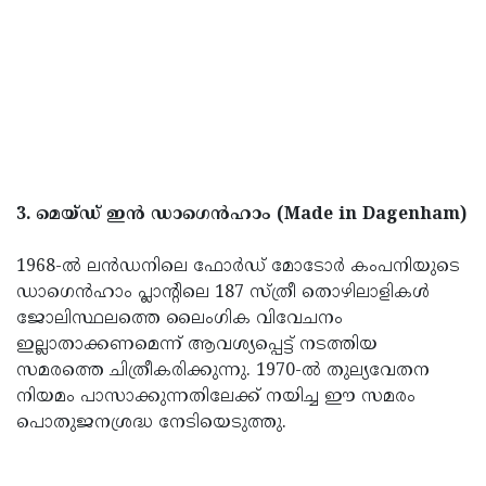
3. മെയ്ഡ് ഇൻ ഡാഗെൻഹാം (Made in Dagenham)
1968-ൽ ലൻഡനിലെ ഫോർഡ് മോടോർ കംപനിയുടെ
ഡാഗെൻഹാം പ്ലാന്റിലെ 187 സ്ത്രീ തൊഴിലാളികൾ
ജോലിസ്ഥലത്തെ ലൈംഗിക വിവേചനം
ഇല്ലാതാക്കണമെന്ന് ആവശ്യപ്പെട്ട് നടത്തിയ
സമരത്തെ ചിത്രീകരിക്കുന്നു. 1970-ൽ തുല്യവേതന
നിയമം പാസാക്കുന്നതിലേക്ക് നയിച്ച ഈ സമരം
പൊതുജനശ്രദ്ധ നേടിയെടുത്തു.