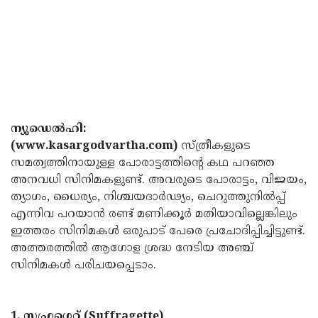
ന്യൂഡെൽഹി:
(www.kasargodvartha.com)
സ്ത്രീകളുടെ
സമത്വത്തിനായുള്ള പോരാട്ടത്തിന്റെ കഥ പറഞ്ഞ
അനവധി സിനിമകളുണ്ട്. അവരുടെ പോരാട്ടം, വിജയം,
ത്യാഗം, ധൈര്യം, നിശ്ചയദാർഢ്യം, ചെറുത്തുനിൽപ്പ്
എന്നിവ പറയാൻ രണ്ട് മണിക്കൂർ മതിയാവില്ലെങ്കിലും
ഇത്തരം സിനിമകൾ ഒരുപാട് പേരെ പ്രചോദിപ്പിച്ചിട്ടുണ്ട്.
അത്തരത്തിൽ ആഗോള ശ്രദ്ധ നേടിയ അഞ്ച്
സിനിമകൾ പരിചയപ്പെടാം.
1. സഫ്രഗെറ്റ് (Suffragette)