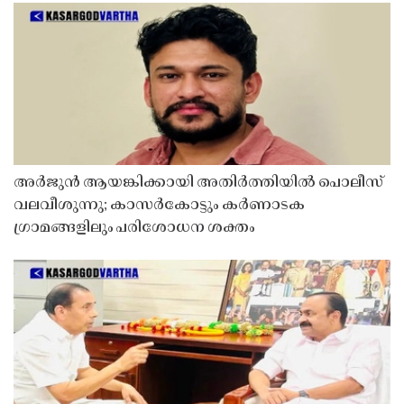
അർജുൻ ആയങ്കിക്കായി അതിർത്തിയിൽ പൊലീസ്
വലവീശുന്നു; കാസർകോട്ടും കർണാടക
ഗ്രാമങ്ങളിലും പരിശോധന ശക്തം