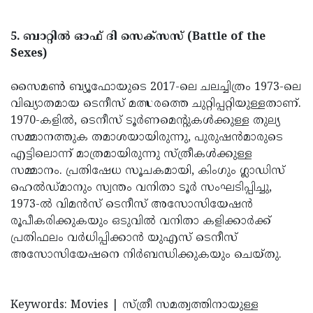
5. ബാറ്റിൽ ഓഫ് ദി സെക്‌സസ് (Battle of the
Sexes)
സൈമൺ ബ്യൂഫോയുടെ 2017-ലെ ചലച്ചിത്രം 1973-ലെ
വിഖ്യാതമായ ടെനീസ് മത്സരത്തെ ചുറ്റിപ്പറ്റിയുള്ളതാണ്.
1970-കളിൽ, ടെനീസ് ടൂർണമെന്റുകൾക്കുള്ള തുല്യ
സമ്മാനത്തുക തമാശയായിരുന്നു, പുരുഷൻമാരുടെ
എട്ടിലൊന്ന് മാത്രമായിരുന്നു സ്ത്രീകൾക്കുള്ള
സമ്മാനം. പ്രതിഷേധ സൂചകമായി, കിംഗും ഗ്ലാഡിസ്
ഹെൽഡ്മാനും സ്വന്തം വനിതാ ടൂർ സംഘടിപ്പിച്ചു,
1973-ൽ വിമൻസ് ടെനീസ് അസോസിയേഷൻ
രൂപീകരിക്കുകയും ഒടുവിൽ വനിതാ കളിക്കാർക്ക്
പ്രതിഫലം വർധിപ്പിക്കാൻ യുഎസ് ടെനീസ്
അസോസിയേഷനെ നിർബന്ധിക്കുകയും ചെയ്തു.
Keywords: Movies | സ്ത്രീ സമത്വത്തിനായുള്ള