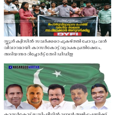
സ്കൂൾ ക്വിസിൽ സവർക്കറെ പുകഴ്ത്തി ചോദ്യം വൻ
വിവാദമായി: കാസർകോട്ട് വ്യാപക പ്രതിഷേധം,
അടിയന്തര റിപ്പോർട്ട് തേടി ഡിഡിഇ
കാസർകോട്ട് മുസ്ലിം ലീഗിൽ വമ്പൻ അഴിച്ചുപണിക്ക്