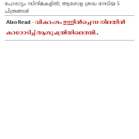
പോരാട്ടം സിനിമകളിൽ; ആഗോള ശ്രദ്ധ നേടിയ 5
ചിത്രങ്ങൾ
Also Read -
വിഷാംശം ഉള്ളിൽച്ചെന്ന നിലയിൽ
കാറോടിച്ച് ആശുപത്രിയിലെത്തി;
കളക്ടറേറ്റിലെ യുഡി ക്ലർക്കിൻ്റെ നില അതീവ
ഗുരുതരം