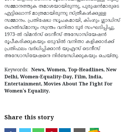
സമ്മാനത്തുക തമാശയായിരുന്നു, പുരുഷൻമാരുടെ
എട്ടിലൊന്ന് മാത്രമായിരുന്നു സ്ത്രീകൾക്കുള്ള
സമ്മാനം. പ്രതിഷേധ സൂചകമായി, കിംഗും ഗ്ലാഡിസ്
ഹെൽഡ്മാനും സ്വന്തം വനിതാ ടൂർ സംഘടിപ്പിച്ചു,
1973-ൽ വിമൻസ് ടെനീസ് അസോസിയേഷൻ
രൂപീകരിക്കുകയും ഒടുവിൽ വനിതാ കളിക്കാർക്ക്
പ്രതിഫലം വർധിപ്പിക്കാൻ യുഎസ് ടെനീസ്
അസോസിയേഷനെ നിർബന്ധിക്കുകയും ചെയ്തു.
Keywords:
News, Women, Top-Headlines, New
Delhi, Women-Equality-Day, Film, India,
Entertainment, Movies About The Fight For
Women's Equality.
Share this story