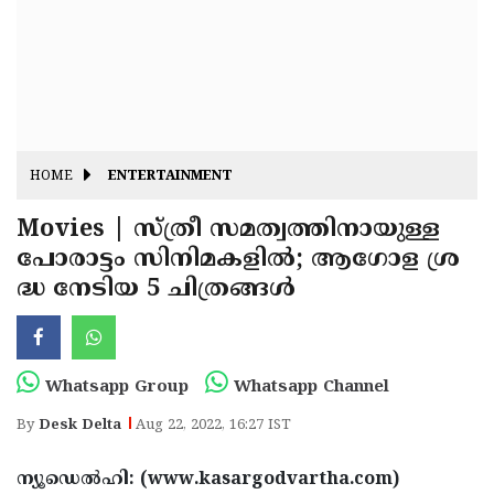
Fitr
May
Day
Eid
Al
Independence
Ad'ha
Day
Onam
HOME
ENTERTAINMENT
J&K
State
Movies | സ്ത്രീ സമത്വത്തിനായുള്ള
Haryana
പോരാട്ടം സിനിമകളിൽ; ആഗോള ശ്ര
Assembly
State
Diwali
ദ്ധ നേടിയ 5 ചിത്രങ്ങൾ
Elections
Assembly
Christmas
Elections
New-
Year
Republic
Whatsapp Group
Whatsapp Channel
Day
Budget
By
Desk Delta
Aug 22, 2022, 16:27 IST
Delhi
ന്യൂഡെൽഹി: (www.kasargodvartha.com)