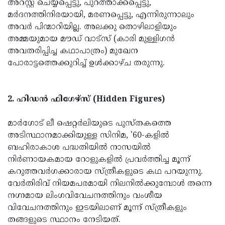
അറസ്റ്റ് ചെയ്യപ്പെട്ടു, പുറത്താക്കപ്പെട്ടു,
മർദനത്തിനിരയായി, മരണപ്പെട്ടു, എന്നിരുന്നാലും
അവർ പിന്മാറിയില്ല. അലക്കു തൊഴിലാളിയും
അമ്മയുമായ മൗഡ് വാട്സ് (കാരി മുള്ളിഗൻ
അവതരിപ്പിച്ച കഥാപാത്രം) മുഖേന
പോരാട്ടത്തെക്കുറിച്ച് ഉൾക്കാഴ്ച തരുന്നു.
2. ഹിഡൻ ഫിഗേഴ്സ് (Hidden Figures)
മാർഗോട് ലീ ഷെറ്റർലിയുടെ പുസ്തകത്തെ
അടിസ്ഥാനമാക്കിയുള്ള സിനിമ, '60-കളിൽ
ബഹിരാകാശ പദ്ധതിയിൽ നാസയിൽ
നിർണായകമായ റോളുകളിൽ പ്രവർത്തിച്ച മൂന്ന്
കറുത്തവർഗക്കാരായ സ്ത്രീകളുടെ കഥ പറയുന്നു.
വേർതിരിവ് നിയമപരമായി നിലനിൽക്കുമ്പോൾ തന്നെ
നഗ്നമായ ലിംഗവിവേചനത്തിനും വംശീയ
വിവേചനത്തിനും ഇടയിലാണ് മൂന്ന് സ്ത്രീകളും
തങ്ങളുടെ സ്ഥാനം നേടിയത്.