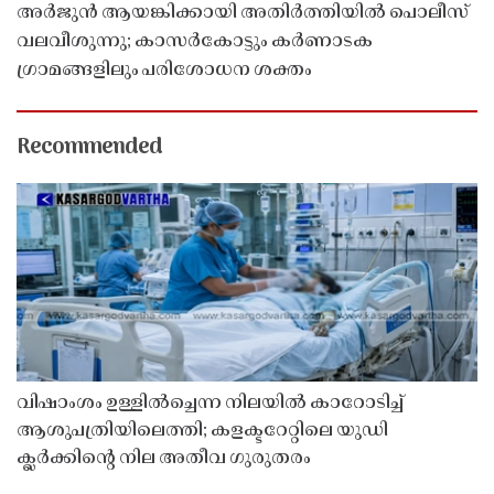
അർജുൻ ആയങ്കിക്കായി അതിർത്തിയിൽ പൊലീസ്
വലവീശുന്നു; കാസർകോട്ടും കർണാടക
ഗ്രാമങ്ങളിലും പരിശോധന ശക്തം
Recommended
വിഷാംശം ഉള്ളിൽച്ചെന്ന നിലയിൽ കാറോടിച്ച്
ആശുപത്രിയിലെത്തി; കളക്ടറേറ്റിലെ യുഡി
ക്ലർക്കിൻ്റെ നില അതീവ ഗുരുതരം