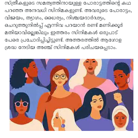
Election
Maha
സ്ത്രീകളുടെ സമത്വത്തിനായുള്ള പോരാട്ടത്തിന്റെ കഥ
പറഞ്ഞ അനവധി സിനിമകളുണ്ട്. അവരുടെ പോരാട്ടം,
Shivarathri
International
വിജയം, ത്യാഗം, ധൈര്യം, നിശ്ചയദാർഢ്യം,
Women's
Anti-
ചെറുത്തുനിൽപ്പ് എന്നിവ പറയാൻ രണ്ട് മണിക്കൂർ
മതിയാവില്ലെങ്കിലും ഇത്തരം സിനിമകൾ ഒരുപാട്
Day
Drug
Attukal
പേരെ പ്രചോദിപ്പിച്ചിട്ടുണ്ട്. അത്തരത്തിൽ ആഗോള
Campaign
Pongala
Holi
ശ്രദ്ധ നേടിയ അഞ്ച് സിനിമകൾ പരിചയപ്പെടാം.
2025
2025
IPL
2025
Eid
Al-
Waqf
Fitr
Bill
Vishu
2025
Controversy
Festival
Good
2025
Friday
Easter
Observance
Sunday
By-
2025
2025
Election
Bihar