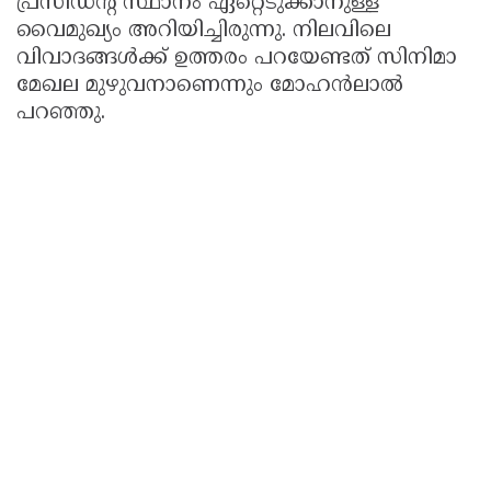
പ്രസിഡന്റ് സ്ഥാനം ഏറ്റെടുക്കാനുള്ള
വൈമുഖ്യം അറിയിച്ചിരുന്നു. നിലവിലെ
വിവാദങ്ങള്‍ക്ക് ഉത്തരം പറയേണ്ടത് സിനിമാ
മേഖല മുഴുവനാണെന്നും മോഹന്‍ലാല്‍
പറഞ്ഞു.