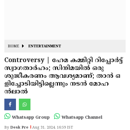
Fitr
May
Day
Eid
Al
Independence
Ad'ha
Day
Onam
HOME
ENTERTAINMENT
J&K
State
Controversy | ഹേമ കമ്മിറ്റി റിപ്പോര്‍ട്ട്
Haryana
സ്വാഗതാര്‍ഹം; സിനിമയില്‍ ഒരു
Assembly
State
Diwali
ശുദ്ധീകരണം ആവശ്യമാണ്; താന്‍ ഒ
Elections
Assembly
Christmas
ളിച്ചോടിയിട്ടില്ലെന്നും നടന്‍ മോഹ
Elections
ന്‍ലാല്‍
New-
Year
Republic
Day
Budget
Whatsapp Group
Whatsapp Channel
Delhi
By
Desk Pre
Aug 31, 2024, 16:59 IST