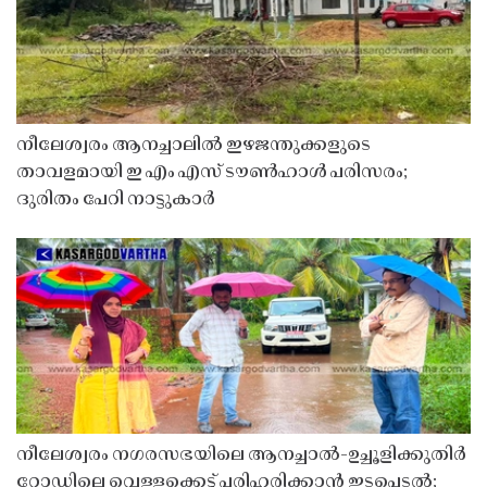
നീലേശ്വരം ആനച്ചാലിൽ ഇഴജന്തുക്കളുടെ
താവളമായി ഇ എം എസ് ടൗൺഹാൾ പരിസരം;
ദുരിതം പേറി നാട്ടുകാർ
നീലേശ്വരം നഗരസഭയിലെ ആനച്ചാൽ-ഉച്ചൂളിക്കുതിർ
റോഡിലെ വെള്ളക്കെട്ട് പരിഹരിക്കാൻ ഇടപെടൽ;