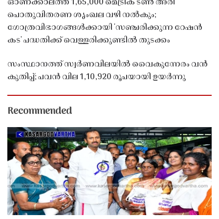
ഓണക്കാലത്ത് 1,65,000 മെട്രിക് ടൺ അരി
പൊതുവിതരണ ശൃംഖല വഴി നൽകും;
ഗോത്രവിഭാഗങ്ങൾക്കായി 'സഞ്ചരിക്കുന്ന റേഷൻ
കട' പദ്ധതിക്ക് വെള്ളരിക്കുണ്ടിൽ തുടക്കം
സംസ്ഥാനത്ത് സ്വർണവിലയിൽ വൈകുന്നേരം വൻ
കുതിപ്പ്; പവൻ വില 1,10,920 രൂപയായി ഉയർന്നു
Recommended