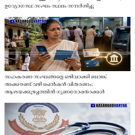
ഉദ്യോഗസ്ഥ സംഘം സ്ഥലം സന്ദർശിച്ചു
സഹകരണ സംഘങ്ങളെ ഒഴിവാക്കി ബാങ്ക്
അക്കൗണ്ട് വഴി പെൻഷൻ വിതരണം;
ആശയക്കുഴപ്പത്തിൽ ഗുണഭോക്താക്കൾ