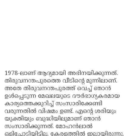
1978-ലാണ് ആദ്യമായി അഭിനയിക്കുന്നത്.
തിരുവനന്തപുരത്തെ വീടിന്റെ മുന്നിലാണ്.
അതേ തിരുവനന്തപുരത്ത് വെച്ച് ഞാന്‍
ഉള്‍പ്പെടുന്ന മേഖലയുടെ ദൗര്‍ഭാഗ്യകരമായ
കാര്യത്തെക്കുറിച്ച് സംസാരിക്കേണ്ടി
വരുന്നതില്‍ വിഷമം ഉണ്ട്. എന്റെ ശരിയും
യുക്തിയും ബുദ്ധിയിലുമാണ് ഞാന്‍
സംസാരിക്കുന്നത്. മോഹന്‍ലാല്‍
ഒളിച്ചോടിയിട്ടില്ല. കേരളത്തില്‍ ഇല്ലായിരുന്നു.