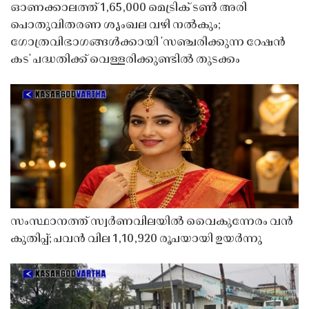
ഓണക്കാലത്ത് 1,65,000 മെട്രിക് ടൺ അരി
പൊതുവിതരണ ശൃംഖല വഴി നൽകും;
ഗോത്രവിഭാഗങ്ങൾക്കായി 'സഞ്ചരിക്കുന്ന റേഷൻ
കട' പദ്ധതിക്ക് വെള്ളരിക്കുണ്ടിൽ തുടക്കം
സംസ്ഥാനത്ത് സ്വർണവിലയിൽ വൈകുന്നേരം വൻ
കുതിപ്പ്; പവൻ വില 1,10,920 രൂപയായി ഉയർന്നു