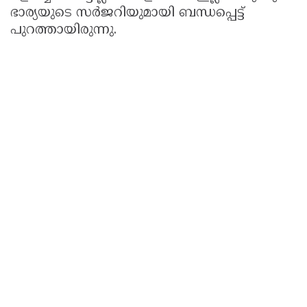
ഭാര്യയുടെ സര്‍ജറിയുമായി ബന്ധപ്പെട്ട്
പുറത്തായിരുന്നു.