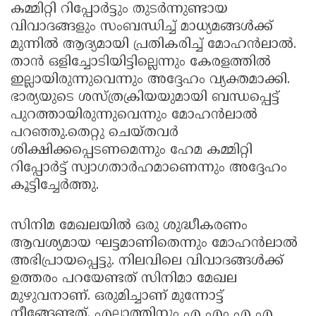
കമ്മിറ്റി റിപ്പോര്‍ട്ടും തുടര്‍ന്നുണ്ടായ
Updates
Assembly
Kerala
വിവാദങ്ങളും സംബന്ധിച്ച് മാധ്യമങ്ങള്‍ക്ക്
Polls
മുന്നില്‍ ആദ്യമായി പ്രതികരിച്ച് മോഹന്‍ലാല്‍.
Local
Look
താന്‍ ഒളിച്ചോടിയിട്ടില്ലെന്നും കേരളത്തില്‍
Body
Back
ഇല്ലായിരുന്നുവെന്നും അദ്ദേഹം വ്യക്തമാക്കി.
Election
2025
ഭാര്യയുടെ ശസ്ത്രക്രിയയുമായി ബന്ധപ്പെട്ട്
പുറത്തായിരുന്നുവെന്നും മോഹന്‍ലാല്‍
പറഞ്ഞു.തെറ്റു ചെയ്തവര്‍
ശിക്ഷിക്കപ്പെടണമെന്നും ഹേമ കമ്മിറ്റി
റിപ്പോര്‍ട്ട് സ്വാഗതാര്‍ഹമാണെന്നും അദ്ദേഹം
കൂട്ടിച്ചേര്‍ത്തു.
സിനിമ മേഖലയില്‍ ഒരു ശുദ്ധീകരണം
ആവശ്യമായ ഘട്ടമാണിതെന്നും മോഹന്‍ലാല്‍
അഭിപ്രായപ്പെട്ടു. നിലവിലെ വിവാദങ്ങള്‍ക്ക്
ഉത്തരം പറയേണ്ടത് സിനിമാ മേഖല
മുഴുവനാണ്. ഒരുമിച്ചാണ് മുന്നോട്ട്
നീങ്ങേണ്ടത്. എല്ലാത്തിനും എ എം എ എ