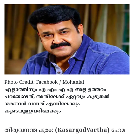
Election
Maha
Shivarathri
International
Women's
Anti-
Day
Drug
Attukal
Campaign
Pongala
Holi
2025
2025
IPL
2025
Eid
Al-
Waqf
Photo Credit: Facebook / Mohanlal
Fitr
Bill
Vishu
എല്ലാത്തിനും എ എം എ എ അല്ല ഉത്തരം
പറയേണ്ടത്, അതിലേക്ക് ഏറ്റവും കൂടുതല്‍
2025
Controversy
Festival
Good
ശരങ്ങള്‍ വന്നത് എന്നിലേക്കും
2025
Friday
Easter
കൂടെയുള്ളവരിലേക്കും
Observance
Sunday
By-
2025
തിരുവനന്തപുരം: (KasargodVartha)
ഹേമ
2025
Election
Bihar