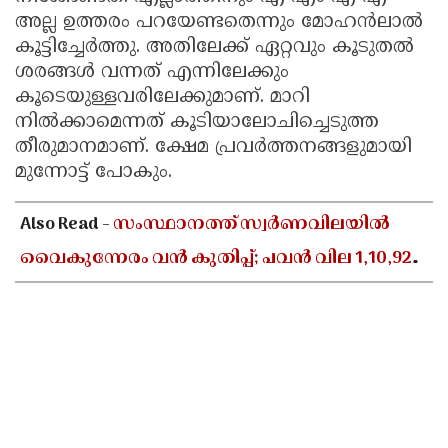
അല്ല ഉത്തരം പറയേണ്ടതെന്നും മോഹന്‍ലാല്‍
കൂട്ടിച്ചേര്‍ത്തു. അതിലേക്ക് ഏറ്റവും കൂടുതല്‍
ശരങ്ങള്‍ വന്നത് എന്നിലേക്കും
കൂടെയുള്ളവരിലേക്കുമാണ്. മാറി
നില്‍ക്കാമെന്നത് കൂടിയാലോചിച്ചെടുത്ത
തീരുമാനമാണ്. ക്ഷേമ പ്രവര്‍ത്തനങ്ങളുമായി
മുന്നോട്ട് പോകും.
Also Read -
സംസ്ഥാനത്ത് സ്വർണവിലയിൽ
വൈകുന്നേരം വൻ കുതിപ്പ്; പവൻ വില 1,10,920
രൂപയായി ഉയർന്നു