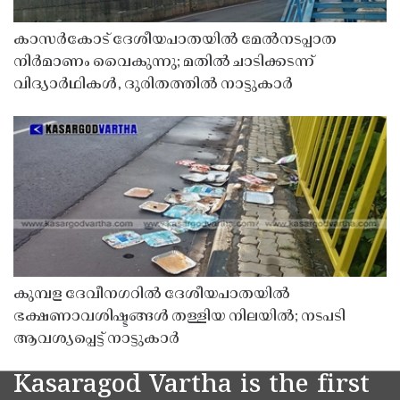
കാസർകോട് ദേശീയപാതയിൽ മേൽനടപ്പാത
നിർമാണം വൈകുന്നു; മതിൽ ചാടിക്കടന്ന്
വിദ്യാർഥികൾ, ദുരിതത്തിൽ നാട്ടുകാർ
കുമ്പള ദേവീനഗറിൽ ദേശീയപാതയിൽ
ഭക്ഷണാവശിഷ്ടങ്ങൾ തള്ളിയ നിലയിൽ; നടപടി
ആവശ്യപ്പെട്ട് നാട്ടുകാർ
Kasaragod Vartha is the first