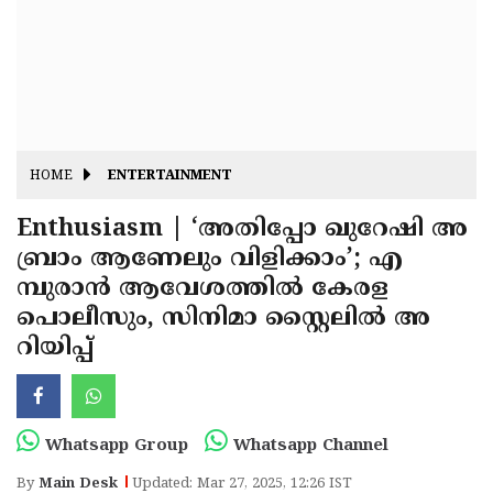
Fitr
May
Day
Eid
Al
Independence
Ad'ha
Day
Onam
HOME
ENTERTAINMENT
J&K
State
Enthusiasm | ‘അതിപ്പോ ഖുറേഷി അ
Haryana
ബ്രാം ആണേലും വിളിക്കാം’; എ
Assembly
State
Diwali
മ്പുരാൻ ആവേശത്തിൽ കേരള
Elections
Assembly
Christmas
പൊലീസും, സിനിമാ സ്റ്റൈലിൽ അ
Elections
റിയിപ്പ്
New-
Year
Republic
Day
Budget
Whatsapp Group
Whatsapp Channel
Delhi
By
Main Desk
Updated: Mar 27, 2025, 12:26 IST