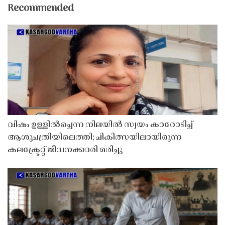
Recommended
വിഷം ഉള്ളിൽച്ചെന്ന നിലയിൽ സ്വയം കാറോടിച്ച്
ആശുപത്രിയിലെത്തി; ചികിത്സയിലായിരുന്ന
കലക്ട്രേറ്റ് ജീവനക്കാരി മരിച്ചു