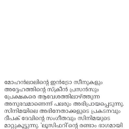
മോഹൻലാലിൻ്റെ ഇൻട്രോ സീനുകളും
അദ്ദേഹത്തിൻ്റെ സ്ക്രീൻ പ്രസൻസും
പ്രേക്ഷകരെ ആവേശത്തിലാഴ്ത്തുന്ന
അനുഭവമാണെന്ന് പലരും അഭിപ്രായപ്പെടുന്നു.
സിനിമയിലെ അഭിനേതാക്കളുടെ പ്രകടനവും
ദീപക് ദേവിൻ്റെ സംഗീതവും സിനിമയുടെ
മാറ്റുകൂട്ടുന്നു. 'ലൂസിഫറി'ൻ്റെ രണ്ടാം ഭാഗമായി