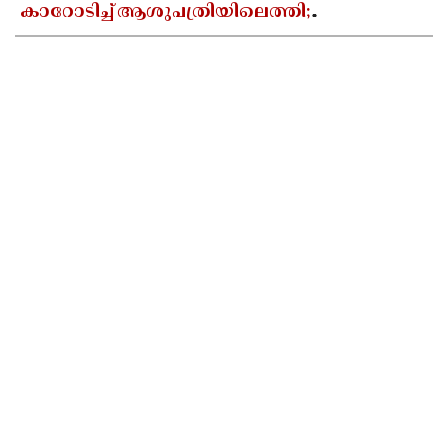
കാറോടിച്ച് ആശുപത്രിയിലെത്തി;
ചികിത്സയിലായിരുന്ന കലക്ട്രേറ്റ് ജീവനക്കാരി
മരിച്ചു