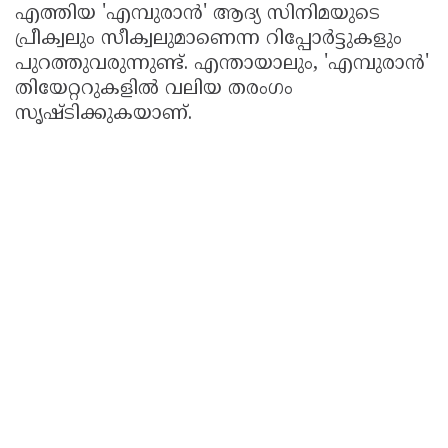
എത്തിയ 'എമ്പുരാൻ' ആദ്യ സിനിമയുടെ
പ്രീക്വലും സീക്വലുമാണെന്ന റിപ്പോർട്ടുകളും
പുറത്തുവരുന്നുണ്ട്. എന്തായാലും, 'എമ്പുരാൻ'
തിയേറ്ററുകളിൽ വലിയ തരംഗം
സൃഷ്ടിക്കുകയാണ്.