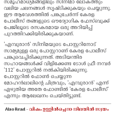
സമൂഹമാധ്യമങ്ങളിലും സിനിമാ ലോകത്തും
വലിയ ചലനങ്ങൾ സൃഷ്ടിക്കുകയും ചെയ്യുന്നു.
ഈ ആവേശത്തിൽ പങ്കുചേർന്ന് കേരള
പോലീസ് തങ്ങളുടെ ഔദ്യോഗിക ഫേസ്ബുക്ക്
പേജിലൂടെ രസകരമായ ഒരു അറിയിപ്പ്
പുറത്തിറക്കിയിരിക്കുകയാണ്.
'എമ്പുരാൻ' സിനിമയുടെ പോസ്റ്ററിനോട്
സാമ്യമുള്ള ഒരു പോസ്റ്ററാണ് കേരള പോലീസ്
പങ്കുവെച്ചിരിക്കുന്നത്. അടിയന്തിര
സഹായങ്ങൾക്ക് വിളിക്കേണ്ട ടോൾ ഫ്രീ നമ്പർ
'112' പോസ്റ്ററിൽ നൽകിയിരിക്കുന്നു.
പോസ്റ്ററിൽ ഫോൺ ചെയ്യുന്ന
മോഹൻലാലിൻ്റെ ചിത്രവും, 'എമ്പുരാൻ' എന്ന്
എഴുതിയ അതേ ഫോണ്ടിൽ 'കേരള പോലീസ്'
എന്നും ആലേഖനം ചെയ്തിട്ടുണ്ട്.
Also Read -
വിഷം ഉള്ളിൽച്ചെന്ന നിലയിൽ സ്വയം