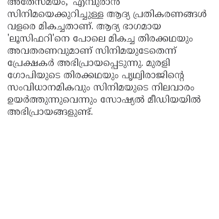
അതേസമയം, 'എമ്പുരാൻ'
സിനിമയെക്കുറിച്ചുള്ള ആദ്യ പ്രതികരണങ്ങൾ
വളരെ മികച്ചതാണ്. ആദ്യ ഭാഗമായ
'ലൂസിഫറി'നെ പോലെ മികച്ച തിരക്കഥയും
അവതരണവുമാണ് സിനിമയുടേതെന്ന്
പ്രേക്ഷകർ അഭിപ്രായപ്പെടുന്നു. മുരളി
ഗോപിയുടെ തിരക്കഥയും പൃഥ്വിരാജിൻ്റെ
സംവിധാനമികവും സിനിമയുടെ നിലവാരം
ഉയർത്തുന്നുവെന്നും സോഷ്യൽ മീഡിയയിൽ
അഭിപ്രായങ്ങളുണ്ട്.