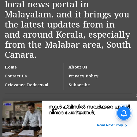
local news portal in
Malayalam, and it brings you
the latest updates from in
and around Kerala, especially
from the Malabar area, South
Canara.
Home
About Us
Contact Us
Privacy Policy
Grievance Redressal
Subscribe
വിദേശത്തുനിന്ന്
കൊടുത്തയച്ച സ്വർണം
തിരികെ നൽകിയില്ല;
കാസർകോട്ട് യുവാവിനും
Copyright © 2007-
2026
Kasargodvartha
പിതാവിനും നേരെ ഗുരുതര