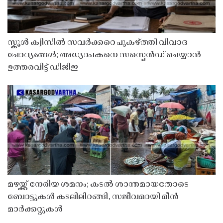
സ്കൂൾ ക്വിസിൽ സവർക്കറെ പുകഴ്ത്തി വിവാദ
ചോദ്യങ്ങൾ; അധ്യാപകനെ സസ്പെൻഡ് ചെയ്യാൻ
ഉത്തരവിട്ട് ഡിജിഇ
മഴയ്ക്ക് നേരിയ ശമനം; കടൽ ശാന്തമായതോടെ
ബോട്ടുകൾ കടലിലിറങ്ങി, സജീവമായി മീൻ
മാർക്കറ്റുകൾ