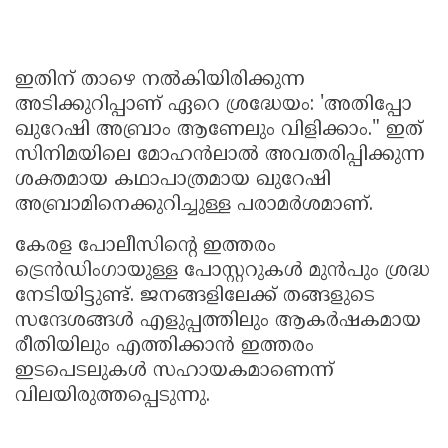
ഇതിന് താഴെ നൽകിയിരിക്കുന്ന
അടിക്കുറിപ്പാണ് ഏറെ ശ്രദ്ധേയം: 'അതിപ്പോ
ഖുറേഷി അബ്രാം ആണേലും വിളിക്കാം." ഇത്
സിനിമയിലെ മോഹൻലാൽ അവതരിപ്പിക്കുന്ന
ശക്തമായ കഥാപാത്രമായ ഖുറേഷി
അബ്രാമിനെക്കുറിച്ചുള്ള പരാമർശമാണ്.
കേരള പോലീസിൻ്റെ ഇത്തരം
ട്രെൻഡിംഗായുള്ള പോസ്റ്ററുകൾ മുൻപും ശ്രദ്ധ
നേടിയിട്ടുണ്ട്. ജനങ്ങളിലേക്ക് തങ്ങളുടെ
സന്ദേശങ്ങൾ എളുപ്പത്തിലും ആകർഷകമായ
രീതിയിലും എത്തിക്കാൻ ഇത്തരം
ഇടപെടലുകൾ സഹായകമാണെന്ന്
വിലയിരുത്തപ്പെടുന്നു.