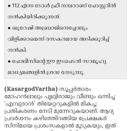
● 112 എന്ന ടോൾ ഫ്രീ നമ്പറാണ് പോസ്റ്ററിൽ
Updates
Assembly
Kerala
നൽകിയിരിക്കുന്നത്.
Polls
Local
Look
● ഖുറേഷി അബ്രാമിനെപ്പോലും
Body
Back
വിളിക്കാമെന്ന് രസകരമായ അടിക്കുറിപ്പ്
Election
2025
നൽകി.
● പോലീസിൻ്റെ ഈ ഇടപെടൽ സാമൂഹ്യ
മാധ്യമങ്ങളിൽ ശ്രദ്ധ നേടുന്നു.
(KasargodVartha)
സൂപ്പർതാരം
മോഹൻലാലും പൃഥ്വിരാജും വീണ്ടും ഒന്നിച്ച
'എമ്പുരാൻ' തിയേറ്ററുകളിൽ മികച്ച
പ്രതികരണം നേടി മുന്നേറുകയാണ്. ആദ്യ
പ്രദർശനം കഴിഞ്ഞിറങ്ങിയ പ്രേക്ഷകർ
സിനിമയെ പ്രശംസകളാൽ മൂടുകയും, ഇത്