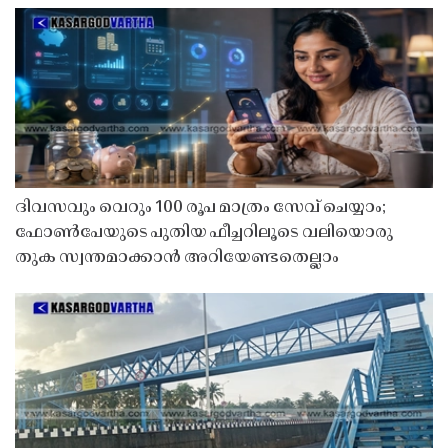
ദിവസവും വെറും 100 രൂപ മാത്രം സേവ് ചെയ്യാം;
ഫോൺപേയുടെ പുതിയ ഫീച്ചറിലൂടെ വലിയൊരു
തുക സ്വന്തമാക്കാൻ അറിയേണ്ടതെല്ലാം