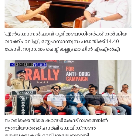
‘എൻഡോസൾഫാൻ ദുരിതബാധിതർക്ക് നൽകിയ
വാക്ക് പാലിച്ചു’; സ്നേഹസാന്ത്വനം പദ്ധതിക്ക് 14.40
കോടി, സ്വാഗതം ചെയ്ത് കല്ലട്ര മാഹിൻ എംഎൽഎ
ലഹരിക്കെതിരെ കാസർകോട് നഗരത്തിൽ
ഇരമ്പിയാർത്ത് ഹാർലി ഡേവിഡ്‌സൺ
ബൈക്കുകൾ; റാലി ശ്രദ്ധേയമായി