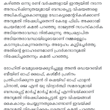
കഴിഞ്ഞ ഒന്നു രണ്ട് വര്‍ഷങ്ങളായി ഇന്ത്യയില്‍ നടന്ന
Updates
Assembly
Kerala
അസഹിഷ്ണുതയുമായി ബന്ധപ്പെട്ട വിഷയങ്ങളെ
Polls
അധികരിച്ചുകൊണ്ടുള്ള ഡോക്യുമെന്ററികള്‍ക്കാണ്
Local
Look
അനുമതി നിഷേധിച്ചതെന്ന് കേരള ഫിലിം അക്കാദമി
Body
Back
ചെയര്‍മാന്‍ കമല്‍ പറഞ്ഞു. രാജ്യത്ത് സാംസ്‌കാരിക
Election
2025
അടിയന്തരാവസ്ഥ നില്‍ക്കുന്നു. അപ്രഖ്യാപിത
അടിയന്തരാവസ്ഥയിലൂടെയാണ് നമ്മളെല്ലാം
കടന്നുപോകുന്നതെന്നും അദ്ദേഹം കൂട്ടിച്ചേര്‍ത്തു.
അതിന്റെ ഉദാഹരണമാണ് പ്രദര്‍ശനാനുമതി
നിഷേധിച്ചതെന്നും കമല്‍ പറഞ്ഞു.
രോഹിത് വെമുലയെക്കുറിച്ചുള്ള അണ്‍ ഡെയറബിള്‍
ബീയിങ് ഓഫ് ലൈഫ്, കശ്മീര്‍ പ്രശ്നം
പ്രതിപാദിക്കുന്ന ഇന്‍ ദി ഷെയ്ഡ് ഓഫ് ഫാളന്‍
ചിനാല്‍, ജെ എന്‍ യു വിദ്യാര്‍ത്ഥി സമരവുമായി
ബന്ധപ്പെട്ട് മാര്‍ച്ച് മാര്‍ച്ച് മാര്‍ച്ച് എന്നിവയ്ക്കാണ്
അനുമതി നിഷേധിക്കപ്പെട്ടത്. ഈ വിഷയങ്ങള്‍
കൈകാര്യം ചെയ്യുന്നതുകൊണ്ടാണ് ഇവയ്ക്ക്
അനുമതി നിഷേധിക്കപ്പെട്ടതെന്ന് കമല്‍ പറഞ്ഞു.