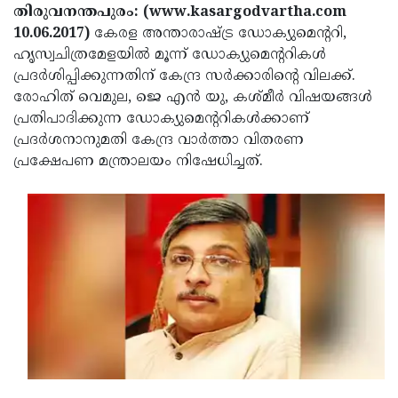
Election
Maha
തിരുവനന്തപുരം: (www.kasargodvartha.com
10.06.2017)
കേരള അന്താരാഷ്ട്ര ഡോക്യുമെന്ററി,
Shivarathri
International
ഹൃസ്വചിത്രമേളയില്‍ മൂന്ന് ഡോക്യുമെന്ററികള്‍
Women's
Anti-
പ്രദര്‍ശിപ്പിക്കുന്നതിന് കേന്ദ്ര സര്‍ക്കാരിന്റെ വിലക്ക്.
രോഹിത് വെമുല, ജെ എന്‍ യു, കശ്മീര്‍ വിഷയങ്ങള്‍
Day
Drug
Attukal
പ്രതിപാദിക്കുന്ന ഡോക്യുമെന്ററികള്‍ക്കാണ്
Campaign
Pongala
Holi
പ്രദര്‍ശനാനുമതി കേന്ദ്ര വാര്‍ത്താ വിതരണ
പ്രക്ഷേപണ മന്ത്രാലയം നിഷേധിച്ചത്.
2025
2025
IPL
2025
Eid
Al-
Waqf
Fitr
Bill
Vishu
2025
Controversy
Festival
Good
2025
Friday
Easter
Observance
Sunday
By-
2025
2025
Election
Bihar