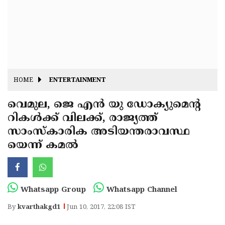
Fitr
May
Day
Eid
Al
Independence
Ad'ha
Day
Onam
HOME
ENTERTAINMENT
J&K
State
വെമുല, ജെ എന്‍ യു ഡോക്യുമെന്റ
Haryana
റികള്‍ക്ക് വിലക്ക്, രാജ്യത്ത്
Assembly
State
Diwali
സാംസ്‌കാരിക അടിയന്തരാവസ്ഥ
Elections
Assembly
Christmas
യെന്ന് കമല്‍
Elections
New-
Year
Republic
Whatsapp Group
Whatsapp Channel
Day
Budget
By
kvarthakgd1
Jun 10, 2017, 22:08 IST
Delhi