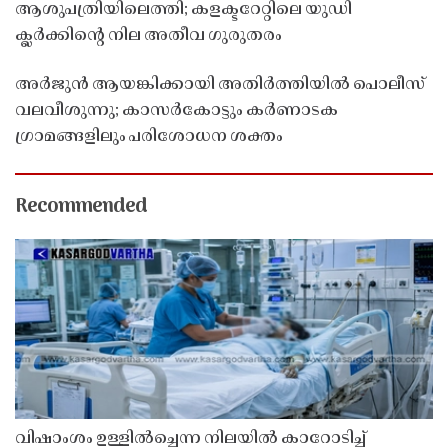
ആശുപത്രിയിലെത്തി; കളക്ടറേറ്റിലെ യുഡി
ക്ലർക്കിൻ്റെ നില അതീവ ഗുരുതരം
അർജുൻ ആയങ്കിക്കായി അതിർത്തിയിൽ പൊലീസ്
വലവീശുന്നു; കാസർകോട്ടും കർണാടക
ഗ്രാമങ്ങളിലും പരിശോധന ശക്തം
Recommended
വിഷാംശം ഉള്ളിൽച്ചെന്ന നിലയിൽ കാറോടിച്ച്