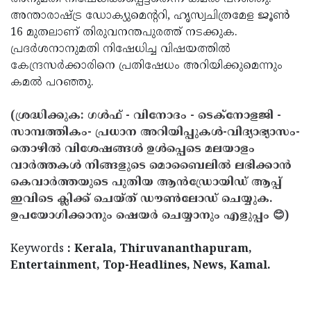
അന്താരാഷ്ട്ര ഡോക്യുമെന്ററി, ഹൃസ്വചിത്രമേള ജൂണ്‍
16 മുതലാണ് തിരുവനന്തപുരത്ത് നടക്കുക.
പ്രദര്‍ശനാനുമതി നിഷേധിച്ച വിഷയത്തില്‍
കേന്ദ്രസര്‍ക്കാരിനെ പ്രതിഷേധം അറിയിക്കുമെന്നും
കമല്‍ പറഞ്ഞു.
(ശ്രദ്ധിക്കുക: ഗൾഫ് - വിനോദം - ടെക്നോളജി -
സാമ്പത്തികം- പ്രധാന അറിയിപ്പുകൾ-വിദ്യാഭ്യാസം-
തൊഴിൽ വിശേഷങ്ങൾ ഉൾപ്പെടെ മലയാളം
വാർത്തകൾ നിങ്ങളുടെ മൊബൈലിൽ ലഭിക്കാൻ
കെവാർത്തയുടെ പുതിയ ആൻഡ്രോയിഡ് ആപ്പ്
ഇവിടെ ക്ലിക്ക് ചെയ്ത് ഡൗൺലോഡ് ചെയ്യുക.
ഉപയോഗിക്കാനും ഷെയർ ചെയ്യാനും എളുപ്പം 😊)
Keywords
: Kerala, Thiruvananthapuram,
Entertainment, Top-Headlines, News, Kamal.