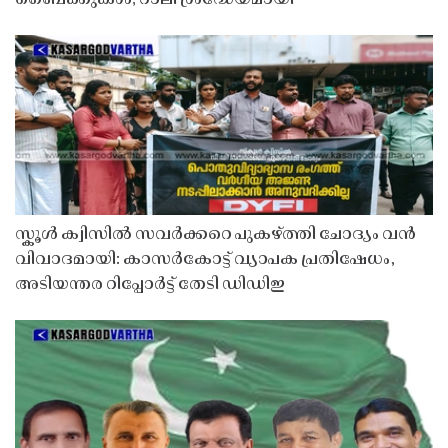
സ്കൂൾ ക്വിസിൽ സവർക്കറെ പുകഴ്ത്തി ചോദ്യം വൻ
വിവാദമായി: കാസർകോട്ട് വ്യാപക പ്രതിഷേധം,
അടിയന്തര റിപ്പോർട്ട് തേടി ഡിഡിഇ