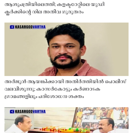
ആശുപത്രിയിലെത്തി; കളക്ടറേറ്റിലെ യുഡി
ക്ലർക്കിൻ്റെ നില അതീവ ഗുരുതരം
അർജുൻ ആയങ്കിക്കായി അതിർത്തിയിൽ പൊലീസ്
വലവീശുന്നു; കാസർകോട്ടും കർണാടക
ഗ്രാമങ്ങളിലും പരിശോധന ശക്തം