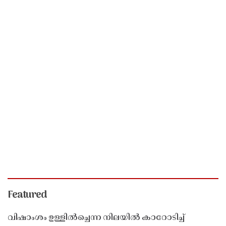
Featured
വിഷാംശം ഉള്ളിൽച്ചെന്ന നിലയിൽ കാറോടിച്ച്