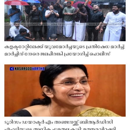
കളക്ടറേറ്റിലേക്ക് യുവമോർച്ചയുടെ പ്രതിഷേധ മാർച്ച്;
മാർച്ചിന് നേരെ ജലപീരങ്കി പ്രയോഗിച്ച് പൊലീസ്
ടൂറിസം ഡയറക്ടർ എം അഞ്ജനയ്ക്ക് ബിആർഡിസി
എംഡിയുടെ അധിക ചുമതല കൂടി; ഉത്തരവിറക്കി