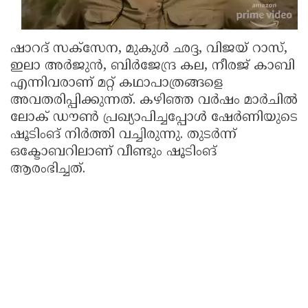
Updates
Assembly
Kerala
Polls
Local
Look
ഷാറദ് സക്സേന, മുകുള്‍ ഛദ്ദ, വിജയ് റാസ്,
ഇലാ അര്‍ജുന്‍, ബിര്‍ജേന്ദ്ര കല, നീരജ് കാബി
Body
Back
എന്നിവരാണ് മറ്റ് കഥാപാത്രങ്ങളെ
Election
2025
അവതരിപ്പിക്കുന്നത്. കഴിഞ്ഞ വര്‍ഷം മാര്‍ചില്‍
ലോക് ഡൗണ്‍ പ്രഖ്യാപിച്ചപ്പോള്‍ ഷേര്‍ണിയുടെ
ഷൂടിംങ് നിര്‍ത്തി വച്ചിരുന്നു. തുടര്‍ന്ന്
ഒക്ടോബറിലാണ് വീണ്ടും ഷൂടിംങ്
ആരംഭിച്ചത്.