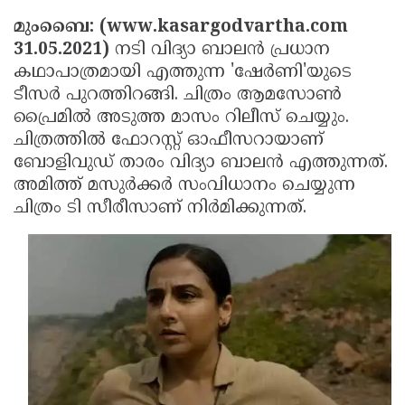
Election
Maha
മുംബൈ: (www.kasargodvartha.com
Shivarathri
International
31.05.2021)
നടി വിദ്യാ ബാലന്‍ പ്രധാന
കഥാപാത്രമായി എത്തുന്ന 'ഷേര്‍ണി'യുടെ
Women's
Anti-
ടീസര്‍ പുറത്തിറങ്ങി. ചിത്രം ആമസോണ്‍
Day
Drug
Attukal
പ്രൈമില്‍ അടുത്ത മാസം റിലീസ് ചെയ്യും.
Campaign
Pongala
Holi
ചിത്രത്തില്‍ ഫോറസ്റ്റ് ഓഫീസറായാണ്
ബോളിവുഡ് താരം വിദ്യാ ബാലന്‍ എത്തുന്നത്.
2025
2025
IPL
അമിത്ത് മസുര്‍ക്കര്‍ സംവിധാനം ചെയ്യുന്ന
2025
Eid
ചിത്രം ടി സീരീസാണ് നിര്‍മിക്കുന്നത്.
Al-
Waqf
Fitr
Bill
Vishu
2025
Controversy
Festival
Good
2025
Friday
Easter
Observance
Sunday
By-
2025
2025
Election
Bihar