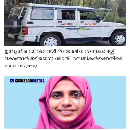
ഇന്ത്യൻ റെയിൽവേയിൽ ജോലി വാഗ്ദാനം ചെയ്ത്
ലക്ഷങ്ങൾ തട്ടിയെന്ന പരാതി; ദമ്പതികൾക്കെതിരെ
കേസെടുത്തു