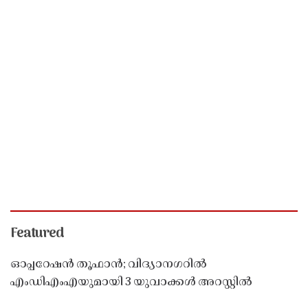
Featured
ഓപ്പറേഷൻ തൂഫാൻ; വിദ്യാനഗറിൽ
എംഡിഎംഎയുമായി 3 യുവാക്കൾ അറസ്റ്റിൽ