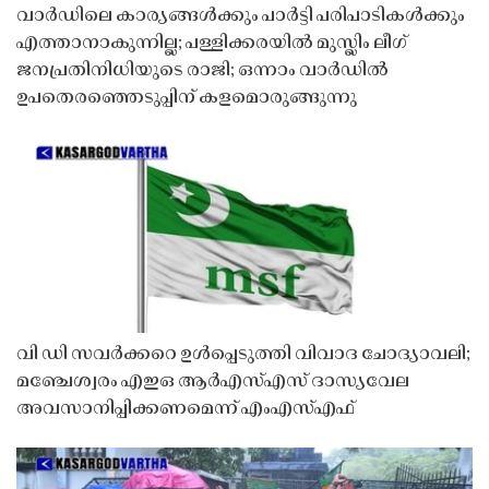
വാർഡിലെ കാര്യങ്ങൾക്കും പാർട്ടി പരിപാടികൾക്കും
എത്താനാകുന്നില്ല; പള്ളിക്കരയിൽ മുസ്ലിം ലീഗ്
ജനപ്രതിനിധിയുടെ രാജി; ഒന്നാം വാർഡിൽ
ഉപതെരഞ്ഞെടുപ്പിന് കളമൊരുങ്ങുന്നു
വി ഡി സവർക്കറെ ഉൾപ്പെടുത്തി വിവാദ ചോദ്യാവലി;
മഞ്ചേശ്വരം എഇഒ ആർഎസ്എസ് ദാസ്യവേല
അവസാനിപ്പിക്കണമെന്ന് എംഎസ്എഫ്