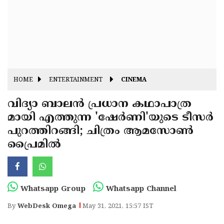
Fitr
May
Day
Eid
Al
Independence
Ad'ha
Day
Onam
HOME
ENTERTAINMENT
CINEMA
J&K
State
വിദ്യാ ബാലന്‍ പ്രധാന കഥാപാത്ര
Haryana
മായി എത്തുന്ന 'ഷേര്‍ണി'യുടെ ടീസര്‍
Assembly
State
Diwali
പുറത്തിറങ്ങി; ചിത്രം ആമസോണ്‍
Elections
Assembly
Christmas
പ്രൈമില്‍
Elections
New-
Year
Republic
Whatsapp Group
Whatsapp Channel
Day
Budget
By
WebDesk Omega
May 31, 2021, 15:57 IST
Delhi