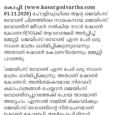
Election
Maha
കൊച്ചി: (www.kasargodvartha.com
Shivarathri
International
01.11.2020)
ഹോളിവുഡിലെ ആദ്യ ജെയിംസ്
ബോണ്ട് ചിത്രത്തിലെ നായകനായ ജെയിംസ്
Women's
Anti-
ബോണ്ടിന് ജീവന്‍ നല്‍കിയ നടന്‍ ഷോണ്‍
Day
Drug
Attukal
കോണറി(90)ക്ക് ആദരാഞ്ജലി അര്‍പ്പിച്ച്
Campaign
Pongala
Holi
മമ്മൂട്ടി. ജെയിംസ് ബോണ്ട് എന്ന പേര് ഒരു
നടനെ മാത്രം ഓര്‍മിപ്പിക്കുന്നുവെന്നും
2025
2025
IPL
അതാണ് ഷോണ്‍ കോണറിയെന്നും മമ്മൂട്ടി
2025
Eid
പറഞ്ഞു.
Al-
Waqf
'ജെയിംസ് ബോണ്ട് എന്ന പേര് ഒരു നടനെ
Fitr
മാത്രം ഓര്‍മിപ്പിക്കുന്നു. അതാണ് ഷോണ്‍
Bill
Vishu
കോണറി. അതിശയകരമായ നിരവധി
2025
Controversy
Festival
Good
കഥാപാത്രങ്ങള്‍ ചെയ്യാന്‍ ജെയിംസ്
2025
Friday
Easter
ബോണ്ടിനപ്പുറത്തേക്ക് പോയ താരമാണ്
അദ്ദേഹം. എന്നാല്‍ നമ്മില്‍ മിക്കവര്‍ക്കും
Observance
Sunday
By-
ജെയിംസ് ബോണ്ടിന്റെ നിര്‍വചനമാണ്
2025
2025
Election
Bihar
ഷോണ്‍ കോണറി. ആര്‍ഐപി മിസ്റ്റര്‍