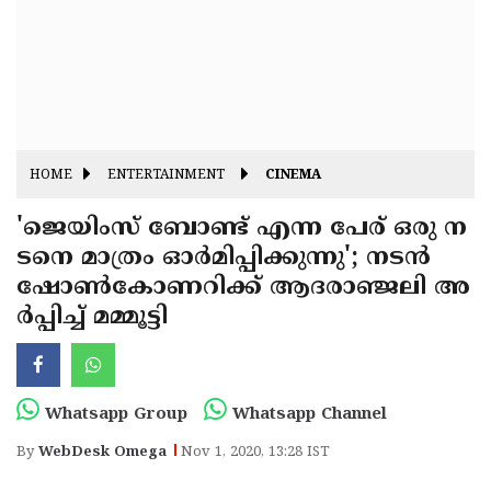
Fitr
May
Day
Eid
Al
Independence
Ad'ha
Day
Onam
HOME
ENTERTAINMENT
CINEMA
J&K
State
'ജെയിംസ് ബോണ്ട് എന്ന പേര് ഒരു ന
Haryana
ടനെ മാത്രം ഓര്‍മിപ്പിക്കുന്നു'; നടന്‍
Assembly
State
Diwali
ഷോണ്‍കോണറിക്ക് ആദരാഞ്ജലി അ
Elections
Assembly
Christmas
ര്‍പ്പിച്ച് മമ്മൂട്ടി
Elections
New-
Year
Republic
Whatsapp Group
Whatsapp Channel
Day
Budget
By
WebDesk Omega
Nov 1, 2020, 13:28 IST
Delhi