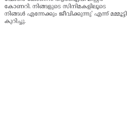
കോണറി. നിങ്ങളുടെ സിനിമകളിലൂടെ
Updates
Assembly
Kerala
നിങ്ങള്‍ എന്നേക്കും ജീവിക്കുന്നു' എന്ന് മമ്മൂട്ടി
Polls
Local
Look
കുറിച്ചു.
Body
Back
Election
2025