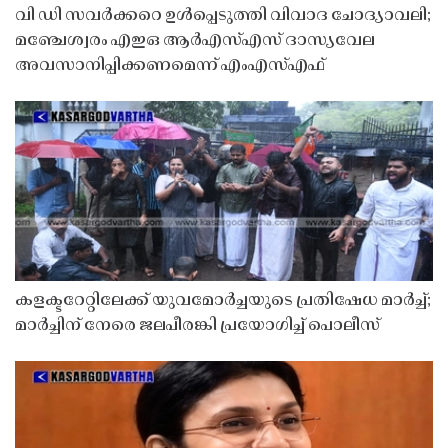
വി ഡി സവർക്കറെ ഉൾപ്പെടുത്തി വിവാദ ചോദ്യാവലി;
മഞ്ചേശ്വരം എഇഒ ആർഎസ്എസ് ദാസ്യവേല
അവസാനിപ്പിക്കണമെന്ന് എംഎസ്എഫ്
കളക്ടറേറ്റിലേക്ക് യുവമോർച്ചയുടെ പ്രതിഷേധ മാർച്ച്;
മാർച്ചിന് നേരെ ജലപീരങ്കി പ്രയോഗിച്ച് പൊലീസ്