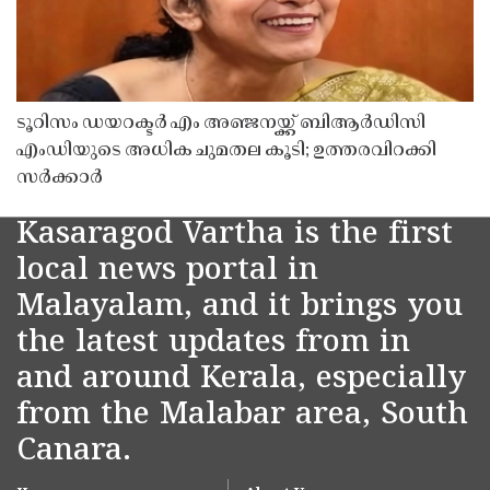
ടൂറിസം ഡയറക്ടർ എം അഞ്ജനയ്ക്ക് ബിആർഡിസി
എംഡിയുടെ അധിക ചുമതല കൂടി; ഉത്തരവിറക്കി
സർക്കാർ
Kasaragod Vartha is the first
local news portal in
Malayalam, and it brings you
the latest updates from in
and around Kerala, especially
from the Malabar area, South
Canara.