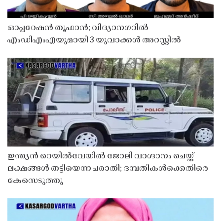
ഓപ്പറേഷൻ തൂഫാൻ; വിദ്യാനഗറിൽ
എംഡിഎംഎയുമായി 3 യുവാക്കൾ അറസ്റ്റിൽ
ഇന്ത്യൻ റെയിൽവേയിൽ ജോലി വാഗ്ദാനം ചെയ്ത്
ലക്ഷങ്ങൾ തട്ടിയെന്ന പരാതി; ദമ്പതികൾക്കെതിരെ
കേസെടുത്തു