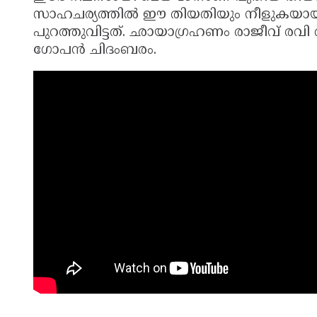
സാഹചര്യത്തില്‍ ഈ തിയതിയും നീളുകയായിരു
പുറത്തുവിട്ടത്. ഛായാഗ്രഹണം രാജീവ് രവ
ഗോപന്‍ ചിദംബരം.