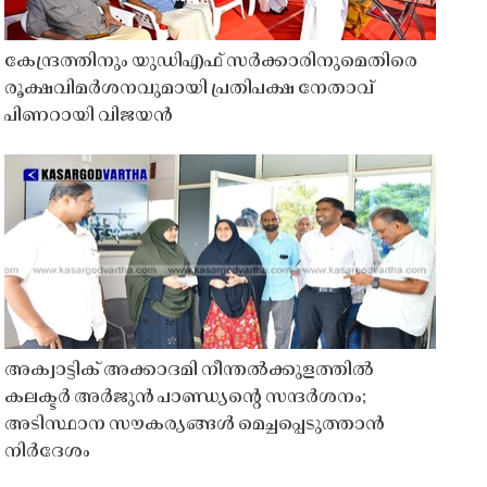
കേന്ദ്രത്തിനും യുഡിഎഫ് സർക്കാരിനുമെതിരെ
രൂക്ഷവിമർശനവുമായി പ്രതിപക്ഷ നേതാവ്
പിണറായി വിജയൻ
അക്വാട്ടിക് അക്കാദമി നീന്തൽക്കുളത്തിൽ
കലക്ടർ അർജുൻ പാണ്ഡ്യൻ്റെ സന്ദർശനം;
അടിസ്ഥാന സൗകര്യങ്ങൾ മെച്ചപ്പെടുത്താൻ
നിർദേശം