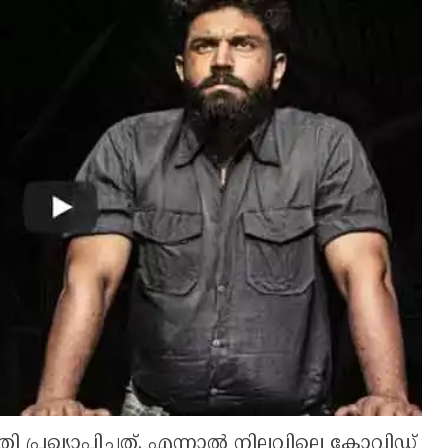
പ്രഖ്യാപിച്ചത്. എന്നാല്‍ നിലവിലെ കോവിഡ്