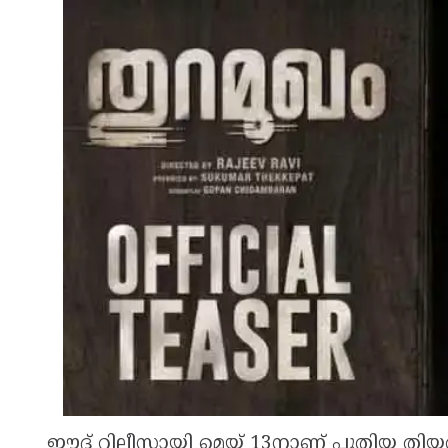
ഈദ് റിലീസായി മെയ് 13നാണ് പുതിയ തിയതി 