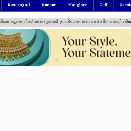
Kasaragod
Kannur
Manglore
Gulf
Keral