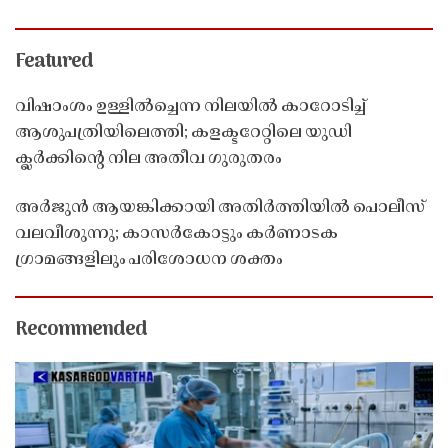
Featured
വിഷാംശം ഉള്ളിൽച്ചെന്ന നിലയിൽ കാറോടിച്ച്
ആശുപത്രിയിലെത്തി; കളക്ടറേറ്റിലെ യുഡി
ക്ലർക്കിൻ്റെ നില അതീവ ഗുരുതരം
അർജുൻ ആയങ്കിക്കായി അതിർത്തിയിൽ പൊലീസ്
വലവീശുന്നു; കാസർകോട്ടും കർണാടക
ഗ്രാമങ്ങളിലും പരിശോധന ശക്തം
Recommended