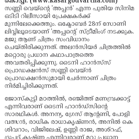
കൊച്ചി: (www.kasargodvartha.com)
Election
Maha
സണ്ണി വെയ്‌ന്റെ 'അപ്പന്‍' എന്ന പുതിയ സിനിമ
Shivarathri
International
ഒടിടി റിലീസായി പ്രേക്ഷകര്‍ക്ക്
മുന്നിലേക്കെത്തും. ഒക്ടോബര്‍ 28ന് സോണി
Women's
Anti-
ലിവ്വിലൂടെയാണ് 'അപ്പന്റെ' സ്ട്രീമിംഗ് നടക്കുക.
Day
Drug
Attukal
മജു ആണ് ചിത്രം സംവിധാനം
Campaign
Pongala
ചെയ്തിരിക്കുന്നത്. അലന്‍സിയര്‍ ചിത്രത്തില്‍
Holi
മറ്റൊരു പ്രധാന കഥാപാത്രത്തെ
2025
2025
IPL
അവതരിപ്പിക്കുന്നു. ടൈനി ഹാന്‍സ്‌സ്
2025
Eid
പ്രൊഡക്ഷന്‍സ് സണ്ണി വെയ്ന്‍
പ്രൊഡക്ഷന്‍സുമായി ചേര്‍ന്നാണ് ചിത്രം
Al-
Waqf
നിര്‍മിച്ചിരിക്കുന്നത്.
Fitr
Bill
Vishu
ജോസ്‌കുട്ടി മഠത്തില്‍, രഞ്ജിത്ത് മണമ്പ്രക്കാട്ട്
2025
Controversy
Festival
Good
എന്നിവരാണ് ടൈനി ഹാന്‍ഡ്‌സിന്റെ
2025
Friday
സാരഥികള്‍. അനന്യ, ഗ്രേസ് ആന്റണി, പോളി
Easter
വത്സന്‍, രാധിക രാധാകൃഷ്ണന്‍, അനില്‍ കെ
Observance
Sunday
By-
ശിവറാം, വിജിലേഷ്, ഉണ്ണി രാജ, അശ്‌റഫ്,
2025
2025
Election
Bihar
ദ്രുപദ് കൃഷ്ണ എന്നിവരാണ് മറ്റു പ്രധാന