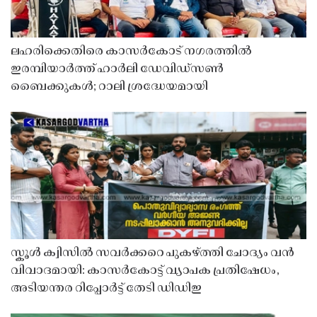
ലഹരിക്കെതിരെ കാസർകോട് നഗരത്തിൽ
ഇരമ്പിയാർത്ത് ഹാർലി ഡേവിഡ്‌സൺ
ബൈക്കുകൾ; റാലി ശ്രദ്ധേയമായി
സ്കൂൾ ക്വിസിൽ സവർക്കറെ പുകഴ്ത്തി ചോദ്യം വൻ
വിവാദമായി: കാസർകോട്ട് വ്യാപക പ്രതിഷേധം,
അടിയന്തര റിപ്പോർട്ട് തേടി ഡിഡിഇ