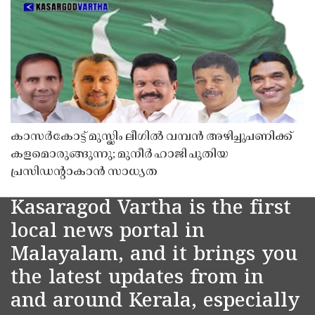
കാസർകോട്ട് മുസ്ലിം ലീഗിൽ വമ്പൻ അഴിച്ചുപണിക്ക്
കളമൊരുങ്ങുന്നു; മുനീർ ഹാജി പുതിയ
പ്രസിഡൻ്റാകാൻ സാധ്യത
Kasaragod Vartha is the first
local news portal in
Malayalam, and it brings you
the latest updates from in
and around Kerala, especially