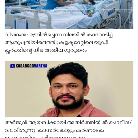
വിഷാംശം ഉള്ളിൽച്ചെന്ന നിലയിൽ കാറോടിച്ച്
ആശുപത്രിയിലെത്തി; കളക്ടറേറ്റിലെ യുഡി
ക്ലർക്കിൻ്റെ നില അതീവ ഗുരുതരം
അർജുൻ ആയങ്കിക്കായി അതിർത്തിയിൽ പൊലീസ്
വലവീശുന്നു; കാസർകോട്ടും കർണാടക