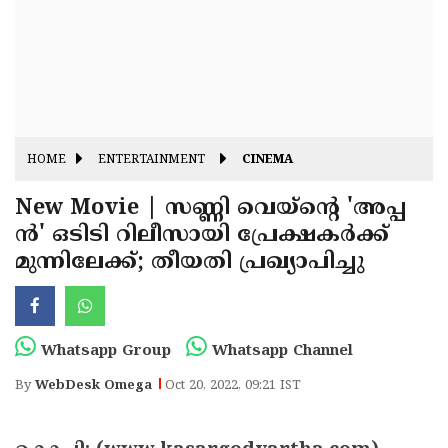
Fitr
May
Day
Eid
Al
Independence
Ad'ha
Day
Onam
HOME
ENTERTAINMENT
CINEMA
J&K
State
New Movie | സണ്ണി വെയ്‌ന്റെ 'അപ്പ
Haryana
ന്‍' ഒടിടി റിലീസായി പ്രേക്ഷകര്‍ക്ക്
Assembly
State
Diwali
മുന്നിലേക്ക്; തീയതി പ്രഖ്യാപിച്ചു
Elections
Assembly
Christmas
Elections
New-
Year
Republic
Whatsapp Group
Whatsapp Channel
Day
Budget
By
WebDesk Omega
Oct 20, 2022, 09:21 IST
Delhi