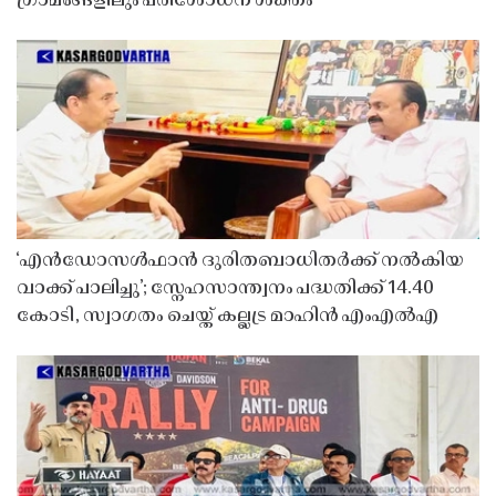
ഗ്രാമങ്ങളിലും പരിശോധന ശക്തം
‘എൻഡോസൾഫാൻ ദുരിതബാധിതർക്ക് നൽകിയ
വാക്ക് പാലിച്ചു’; സ്നേഹസാന്ത്വനം പദ്ധതിക്ക് 14.40
കോടി, സ്വാഗതം ചെയ്ത് കല്ലട്ര മാഹിൻ എംഎൽഎ