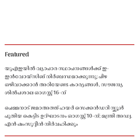
Featured
യുഎഇയിൽ വ്യാപാര സ്ഥാപനങ്ങൾക്ക് ഇ-
ഇൻവോയ്സിങ് നിർബന്ധമാക്കുന്നു; പിഴ
ഒഴിവാക്കാൻ അറിയേണ്ട കാര്യങ്ങൾ, സൗജന്യ
ശിൽപശാല ഓഗസ്റ്റ് 16-ന്
ചെമ്മനാട് ജമാഅത്ത് ഹയർ സെക്കൻഡറി സ്കൂൾ
പുതിയ കെട്ടിട ഉദ്ഘാടനം ഓഗസ്റ്റ് 10-ന്; മന്ത്രി അഡ്വ.
എൻ ഷംസുദ്ദീൻ നിർവഹിക്കും