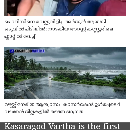
പൊലീസിനെ വെല്ലുവിളിച്ച അർജുൻ ആയങ്കി
ഒടുവിൽ പിടിയിൽ; നാടകീയ അറസ്റ്റ് കണ്ണൂരിലെ
ഫ്ലാറ്റിൽ വെച്ച്
മഴയ്ക്ക് നേരിയ ആശ്വാസം; കാസർകോട് ഉൾപ്പെടെ 4
വടക്കൻ ജില്ലകളിൽ മഞ്ഞ ജാഗ്രത
Kasaragod Vartha is the first