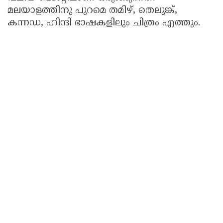
മലയാളത്തിനു പുറമെ തമിഴ്, തെലുങ്ക്,
Updates
Assembly
Kerala
കന്നഡ, ഹിന്ദി ഭാഷകളിലും ചിത്രം എത്തും.
Polls
Local
Look
Body
Back
Election
2025