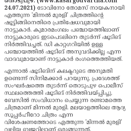
തൊടുപുഴ: (www.kasargodvartha.com
Election
Maha
24.07.2021)
ടോവിനോ തോമസ് നായകനായി
Shivarathri
International
എത്തുന്ന 'മിന്നല്‍ മുരളി' ചിത്രത്തിന്റെ
ഷൂട്ടിങ്ങിനെതിരെ പ്രതിഷേധവുമായി
Women's
Anti-
നാട്ടുകാര്‍. കുമാരമംഗലം പഞ്ചായത്തിലാണ്
Day
Drug
Attukal
നാട്ടുകാരുടെ ഇടപെടലിനെ തുടര്‍ന്ന് ഷൂടിങ്
Campaign
Pongala
നിര്‍ത്തിവച്ചത്. ഡി കാറ്റഗറിയില്‍ ഉള്ള
Holi
പഞ്ചായത്തില്‍ ഷൂടിങ് അനുവദിക്കില്ല എന്ന
2025
2025
IPL
വാദവുമായാണ് നാട്ടുകാര്‍ രംഗത്തെത്തിയത്.
2025
Eid
എന്നാല്‍ ഷൂടിങിന് കലക്ടറുടെ അനുമതി
Al-
Waqf
ഉണ്ടെന്ന് സിനിമക്കാര്‍ പറയുന്നു. പ്രദേശത്ത്
സംഘര്‍ഷത്തെ തുടര്‍ന്ന് തൊടുപുഴ പൊലീസ്
Fitr
Bill
Vishu
സ്ഥലത്തെത്തി ഷൂടിങ് നിര്‍ത്തിവയ്പ്പിച്ചു.
2025
Controversy
Festival
Good
ബേസില്‍ സംവിധാനം ചെയ്യുന്ന രണ്ടാമത്തെ
2025
Friday
ചിത്രമാണ് മിന്നല്‍ മുരളി. മലയാളത്തിലെ ആദ്യ
Easter
സൂപ്പര്‍ഹീറോ ചിത്രം എന്ന
Observance
Sunday
By-
വിശേഷണത്തോടെ എത്തുന്ന 'മിന്നല്‍ മുരളി'
2025
2025
Election
Bihar
വലിയ ബജറ്റിലാണ് ഒരുങ്ങുന്നത്.