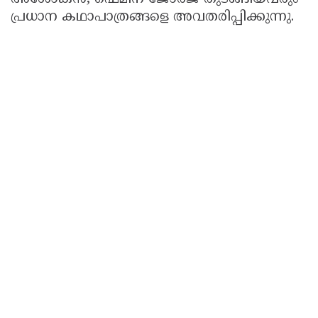
പ്രധാന കഥാപാത്രങ്ങളെ അവതരിപ്പിക്കുന്നു.