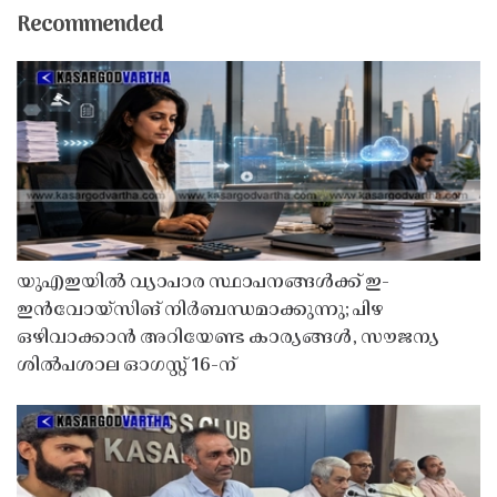
Recommended
യുഎഇയിൽ വ്യാപാര സ്ഥാപനങ്ങൾക്ക് ഇ-
ഇൻവോയ്സിങ് നിർബന്ധമാക്കുന്നു; പിഴ
ഒഴിവാക്കാൻ അറിയേണ്ട കാര്യങ്ങൾ, സൗജന്യ
ശിൽപശാല ഓഗസ്റ്റ് 16-ന്