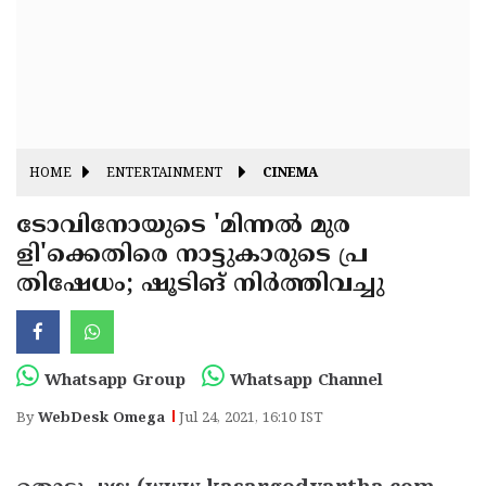
Fitr
May
Day
Eid
Al
Independence
Ad'ha
Day
Onam
HOME
ENTERTAINMENT
CINEMA
J&K
State
ടോവിനോയുടെ 'മിന്നല്‍ മുര
Haryana
ളി'ക്കെതിരെ നാട്ടുകാരുടെ പ്ര
Assembly
State
Diwali
തിഷേധം; ഷൂടിങ് നിര്‍ത്തിവച്ചു
Elections
Assembly
Christmas
Elections
New-
Year
Republic
Whatsapp Group
Whatsapp Channel
Day
Budget
By
WebDesk Omega
Jul 24, 2021, 16:10 IST
Delhi