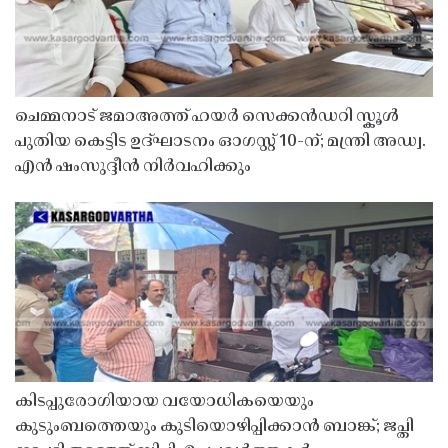
ചെമ്മനാട് ജമാഅത്ത് ഹയർ സെക്കൻഡറി സ്കൂൾ
പുതിയ കെട്ടിട ഉദ്ഘാടനം ഓഗസ്റ്റ് 10-ന്; മന്ത്രി അഡ്വ.
എൻ ഷംസുദ്ദീൻ നിർവഹിക്കും
കിടപ്പുരോഗിയായ വയോധികയെയും
കുടുംബത്തെയും കുടിയൊഴിപ്പിക്കാൻ ബാങ്ക്; ജപ്തി