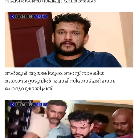
നടപടി തടഞ്ഞ് സിപിഎം പ്രവർത്തകർ
അർജുൻ ആയങ്കിയുടെ അറസ്റ്റ് നാടകീയ
രംഗങ്ങളൊടുവിൽ, പൊലീസിനോട് പരിഹാസ
ചോദ്യവുമായി പ്രതി