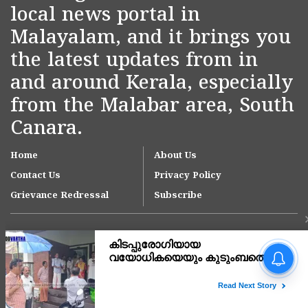
local news portal in
Malayalam, and it brings you
the latest updates from in
and around Kerala, especially
from the Malabar area, South
Canara.
Home
About Us
Contact Us
Privacy Policy
Grievance Redressal
Subscribe
ചെമ്മനാട് ജമാഅത്ത് ഹയർ
സെക്കൻഡറി സ്കൂൾ പുതിയ
കെട്ടിട ഉദ്ഘാടനം ഓഗസ്റ്റ്
10-ന്; മന്ത്രി അഡ്വ. എൻ
Copyright © 2007-
2026
Kasargodvartha
ഷംസുദ്ദീൻ നിർവഹിക്കും