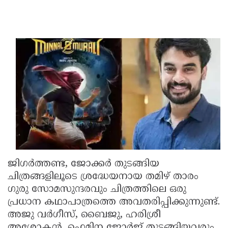
ജിഗര്‍ത്തണ്ട, ജോക്കര്‍ തുടങ്ങിയ
ചിത്രങ്ങളിലൂടെ ശ്രദ്ധേയനായ തമിഴ് താരം
ഗുരു സോമസുന്ദരവും ചിത്രത്തിലെ ഒരു
പ്രധാന കഥാപാത്രത്തെ അവതരിപ്പിക്കുന്നുണ്ട്.
അജു വര്‍ഗീസ്, ബൈജു, ഹരിശ്രീ
അശോകന്‍, ഫെമിന ജോര്‍ജ് തുടങ്ങിയവരും