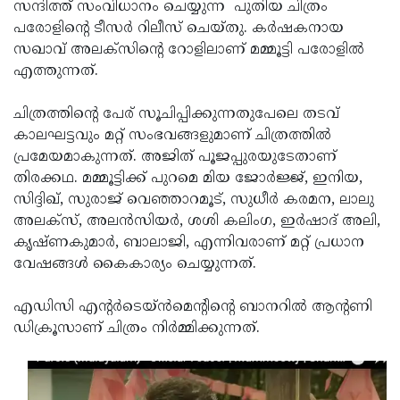
Election
സന്ദിത്ത് സംവിധാനം ചെയ്യുന്ന പുതിയ ചിത്രം
Maha
പരോളിന്റെ ടീസര്‍ റിലീസ് ചെയ്തു. കര്‍ഷകനായ
Shivarathri
International
സഖാവ് അലക്‌സിന്റെ റോളിലാണ് മമ്മൂട്ടി പരോളില്‍
Women's
എത്തുന്നത്.
Anti-
Day
Drug
Attukal
ചിത്രത്തിന്റെ പേര് സൂചിപ്പിക്കുന്നതുപേലെ തടവ്
Campaign
Pongala
കാലഘട്ടവും മറ്റ് സംഭവങ്ങളുമാണ് ചിത്രത്തില്‍
Holi
പ്രമേയമാകുന്നത്. അജിത് പൂജപ്പുരയുടേതാണ്
2025
2025
IPL
തിരക്കഥ. മമ്മൂട്ടിക്ക് പുറമെ മിയ ജോര്‍ജ്ജ്, ഇനിയ,
2025
സിദ്ദിഖ്, സുരാജ് വെഞ്ഞാറമൂട്, സുധീര്‍ കരമന, ലാലു
Eid
അലക്‌സ്, അലന്‍സിയര്‍, ശശി കലിംഗ, ഇര്‍ഷാദ് അലി,
Al-
Waqf
കൃഷ്ണകുമാര്‍, ബാലാജി, എന്നിവരാണ് മറ്റ് പ്രധാന
Fitr
Bill
വേഷങ്ങള്‍ കൈകാര്യം ചെയ്യുന്നത്.
Vishu
2025
Controversy
Festival
Good
എഡിസി എന്റര്‍ടെയ്ന്‍മെന്റിന്റെ ബാനറില്‍ ആന്റണി
2025
Friday
ഡിക്രൂസാണ് ചിത്രം നിര്‍മ്മിക്കുന്നത്.
Easter
Observance
Sunday
By-
2025
2025
Election
Bihar