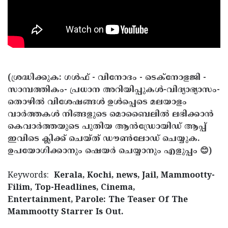
(ശ്രദ്ധിക്കുക: ഗൾഫ് - വിനോദം - ടെക്നോളജി -
സാമ്പത്തികം- പ്രധാന അറിയിപ്പുകൾ-വിദ്യാഭ്യാസം-
തൊഴിൽ വിശേഷങ്ങൾ ഉൾപ്പെടെ മലയാളം
വാർത്തകൾ നിങ്ങളുടെ മൊബൈലിൽ ലഭിക്കാൻ
കെവാർത്തയുടെ പുതിയ ആൻഡ്രോയിഡ് ആപ്പ്
ഇവിടെ ക്ലിക്ക് ചെയ്ത് ഡൗൺലോഡ് ചെയ്യുക.
ഉപയോഗിക്കാനും ഷെയർ ചെയ്യാനും എളുപ്പം 😊)
Keywords:
Kerala, Kochi, news, Jail, Mammootty-
Filim, Top-Headlines, Cinema,
Entertainment, Parole: The Teaser Of The
Mammootty Starrer Is Out.