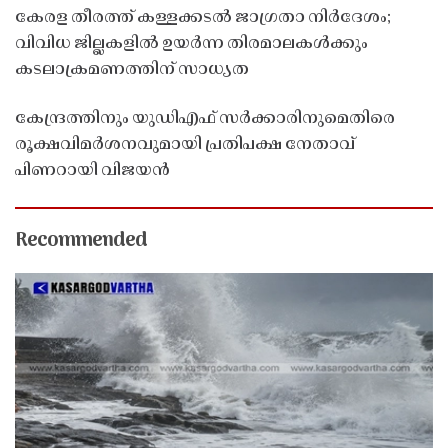
കേരള തീരത്ത് കള്ളക്കടൽ ജാഗ്രതാ നിർദേശം;
വിവിധ ജില്ലകളിൽ ഉയർന്ന തിരമാലകൾക്കും
കടലാക്രമണത്തിന് സാധ്യത
കേന്ദ്രത്തിനും യുഡിഎഫ് സർക്കാരിനുമെതിരെ
രൂക്ഷവിമർശനവുമായി പ്രതിപക്ഷ നേതാവ്
പിണറായി വിജയൻ
Recommended