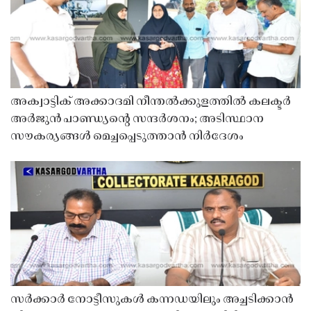
അക്വാട്ടിക് അക്കാദമി നീന്തൽക്കുളത്തിൽ കലക്ടർ
അർജുൻ പാണ്ഡ്യൻ്റെ സന്ദർശനം; അടിസ്ഥാന
സൗകര്യങ്ങൾ മെച്ചപ്പെടുത്താൻ നിർദേശം
സർക്കാർ നോട്ടീസുകൾ കന്നഡയിലും അച്ചടിക്കാൻ