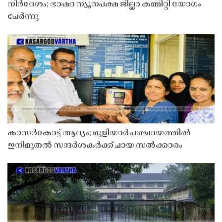
നിർദേശം; ഭാഷാ ന്യൂനപക്ഷ ജില്ലാ കമ്മിറ്റി യോഗം
ചേർന്നു
കാസർകോട്ട് ആദ്യം; മുളിയാർ പഞ്ചായത്തിൽ
ഇനിമുതൽ സന്ദർശകർക്ക് ചായ സൽക്കാരം