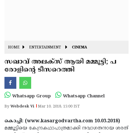
Fitr
May
Day
Eid
Al
Independence
Ad'ha
Day
Onam
HOME
ENTERTAINMENT
CINEMA
J&K
State
സഖാവ് അലക്‌സ് ആയി മമ്മൂട്ടി; പ
Haryana
രോളിന്റെ ടീസറെത്തി
Assembly
State
Diwali
Elections
Assembly
Christmas
Elections
New-
Whatsapp Group
Whatsapp Channel
Year
Republic
By
Webdesk Vi
Mar 10, 2018, 15:00 IST
Day
Budget
കൊച്ചി: (www.kasargodvartha.com 10.03.2018)
Delhi
മമ്മൂട്ടിയെ കേന്ദ്രകഥാപാത്രമാക്കി നവാഗതനായ ശരത്