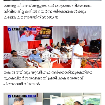
കേരള തീരത്ത് കള്ളക്കടൽ ജാഗ്രതാ നിർദേശം;
വിവിധ ജില്ലകളിൽ ഉയർന്ന തിരമാലകൾക്കും
കടലാക്രമണത്തിന് സാധ്യത
കേന്ദ്രത്തിനും യുഡിഎഫ് സർക്കാരിനുമെതിരെ
രൂക്ഷവിമർശനവുമായി പ്രതിപക്ഷ നേതാവ്
പിണറായി വിജയൻ