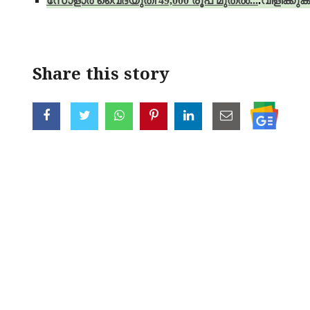
സോളാര്‍ വൈദ്യുതി 49,000 രൂപ മുതല്‍...
.
വിളിക്കുക
Share this story