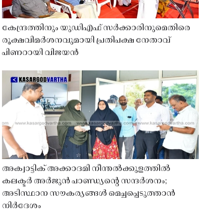
കേന്ദ്രത്തിനും യുഡിഎഫ് സർക്കാരിനുമെതിരെ
രൂക്ഷവിമർശനവുമായി പ്രതിപക്ഷ നേതാവ്
പിണറായി വിജയൻ
അക്വാട്ടിക് അക്കാദമി നീന്തൽക്കുളത്തിൽ
കലക്ടർ അർജുൻ പാണ്ഡ്യൻ്റെ സന്ദർശനം;
അടിസ്ഥാന സൗകര്യങ്ങൾ മെച്ചപ്പെടുത്താൻ
നിർദേശം