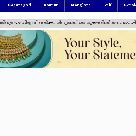
Kasaragod
Kannur
Manglore
Gulf
Keral