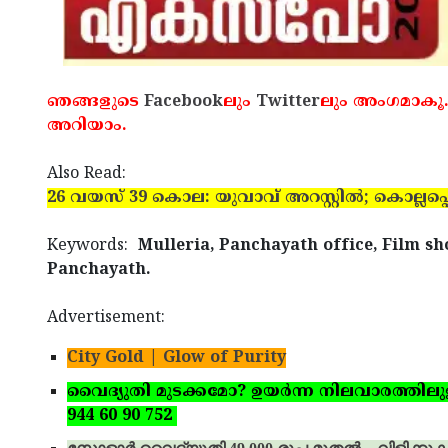
ഞങ്ങളുടെ
Facebook
ലും
Twitter
ലും അംഗമാകൂ.
അറിയാം.
Also Read:
26 വയസ് 39 കൊല: യുവാവ് അറസ്റ്റില്‍; കൊല്ലപ്പെ
Keywords:
Mulleria, Panchayath office, Film sh
Panchayath.
Advertisement:
City Gold | Glow of Purity
വൈദ്യുതി മുടക്കമോ? ഉയര്‍ന്ന നിലവാരത്തിലുള്ള 
944 60 90 752