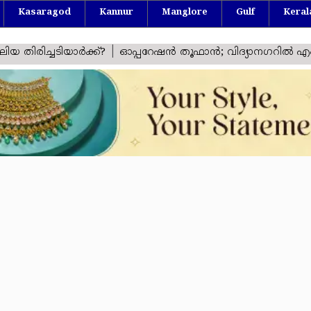
Kasaragod
Kannur
Manglore
Gulf
Keral