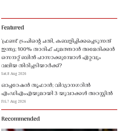
Featured
'ഫ്രണ്ട്' ട്രംപിന്റെ ചതി, കബളിപ്പിക്കപ്പെടുന്നത്
ഇന്ത്യ; 100% താരിഫ് ചുമത്താൻ അമേരിക്കൻ
സെനറ്റ് ബിൽ പാസാക്കുമ്പോൾ ഏറ്റവും
വലിയ തിരിച്ചടിയാർക്ക്?
Sat,8 Aug 2026
ഓപ്പറേഷൻ തൂഫാൻ; വിദ്യാനഗറിൽ
എംഡിഎംഎയുമായി 3 യുവാക്കൾ അറസ്റ്റിൽ
Fri,7 Aug 2026
Recommended