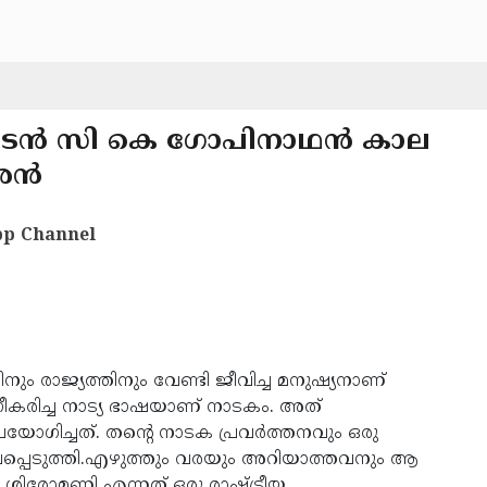
 നടൻ സി കെ ഗോപിനാഥന്‍ കാല
ാരൻ
p Channel
നും രാജ്യത്തിനും വേണ്ടി ജീവിച്ച മനുഷ്യനാണ്
കരിച്ച നാട്യ ഭാഷയാണ് നാടകം. അത്
ോഗിച്ചത്. തന്റെ നാടക പ്രവര്‍ത്തനവും ഒരു
രേഖപ്പെടുത്തി.എഴുത്തും വരയും അറിയാത്തവനും ആ
ക ശിരോമണി എന്നത് ഒരു രാഷ്ട്രീയ