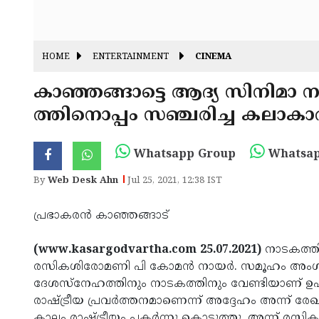
HOME
ENTERTAINMENT
CINEMA
കാഞ്ഞങ്ങാട്ടെ ആദ്യ സിനിമാ
ത്തിനൊപ്പം സഞ്ചരിച്ച കലാക
Whatsapp Group
Whatsap
By
Web Desk Ahn
Jul 25, 2021, 12:38 IST
പ്രഭാകരന്‍ കാഞ്ഞങ്ങാട്
(www.kasargodvartha.com 25.07.2021)
നാടകത്തി
രസികശിരോമണി പി കോമന്‍ നായര്‍. സമൂഹം അംഗീ
ദേശസ്‌നേഹത്തിനും നാടകത്തിനും വേണ്ടിയാണ് ഉപയ
രാഷ്ട്രീയ പ്രവര്‍ത്തനമാണെന്ന് അദ്ദേഹം അന്ന് 
കാലം രാഷ്ട്രീയം പകര്‍ന്നു കൊടുത്തു. അന്ന് രസി