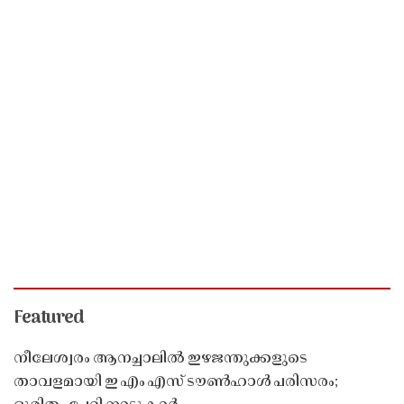
Featured
നീലേശ്വരം ആനച്ചാലിൽ ഇഴജന്തുക്കളുടെ
താവളമായി ഇ എം എസ് ടൗൺഹാൾ പരിസരം;