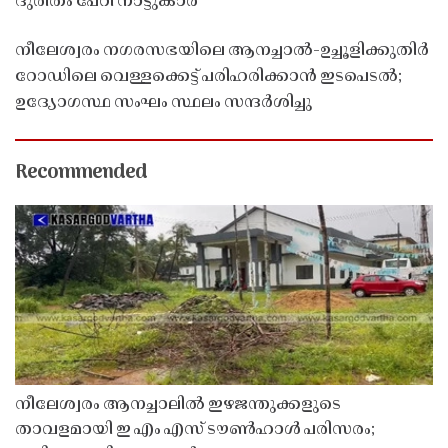
ദുരിതം പേറി നാട്ടുകാർ
നീലേശ്വരം നഗരസഭയിലെ ആനച്ചാൽ-ഉച്ചൂളിക്കുതിർ
റോഡിലെ വെള്ളക്കെട്ട് പരിഹരിക്കാൻ ഇടപെടൽ;
ഉദ്യോഗസ്ഥ സംഘം സ്ഥലം സന്ദർശിച്ചു
Recommended
നീലേശ്വരം ആനച്ചാലിൽ ഇഴജന്തുക്കളുടെ
താവളമായി ഇ എം എസ് ടൗൺഹാൾ പരിസരം;