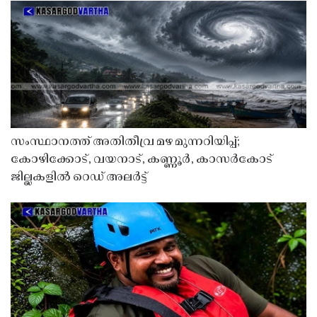
സംസ്ഥാനത്ത് അതിതീവ്ര മഴ മുന്നറിയിപ്പ്;
കോഴിക്കോട്, വയനാട്, കണ്ണൂർ, കാസർകോട്
ജില്ലകളിൽ റെഡ് അലർട്ട്