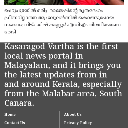
ചെറുപുഴയിൽ മരിച്ച രാജേഷിൻ്റെ മൃതദേഹം
ഫ്രീസറില്ലാത്ത ആംബുലൻസിൽ കൊണ്ടുപോയ
സംഭവം; വീഴ്ചയിൽ കണ്ണൂർ എഡിഎം വിശദീകരണം
തേടി
Kasaragod Vartha is the first
local news portal in
Malayalam, and it brings you
the latest updates from in
and around Kerala, especially
from the Malabar area, South
Canara.
Home
About Us
Contact Us
Privacy Policy