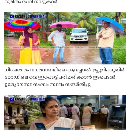
ദുരിതം പേറി നാട്ടുകാർ
നീലേശ്വരം നഗരസഭയിലെ ആനച്ചാൽ-ഉച്ചൂളിക്കുതിർ
റോഡിലെ വെള്ളക്കെട്ട് പരിഹരിക്കാൻ ഇടപെടൽ;
ഉദ്യോഗസ്ഥ സംഘം സ്ഥലം സന്ദർശിച്ചു