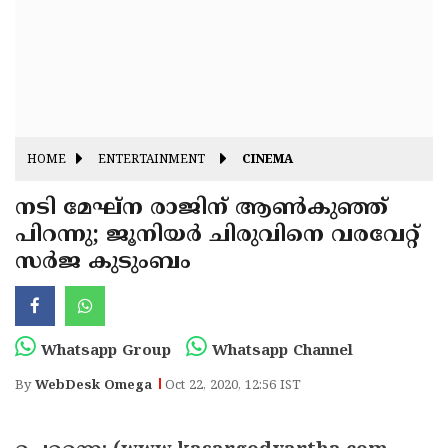
Fitr
May
Day
Eid
Al
Independence
Ad'ha
Day
Onam
HOME
ENTERTAINMENT
CINEMA
J&K
State
നടി മേഘ്‌ന രാജിന് ആണ്‍കുഞ്ഞ്
Haryana
പിറന്നു; ജൂനിയര്‍ ചിരുവിനെ വരവേറ്റ്
Assembly
State
Diwali
സര്‍ജ കുടുംബം
Elections
Assembly
Christmas
Elections
New-
Year
Republic
Whatsapp Group
Whatsapp Channel
Day
Budget
By
WebDesk Omega
Oct 22, 2020, 12:56 IST
Delhi