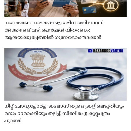
സഹകരണ സംഘങ്ങളെ ഒഴിവാക്കി ബാങ്ക്
അക്കൗണ്ട് വഴി പെൻഷൻ വിതരണം;
ആശയക്കുഴപ്പത്തിൽ ഗുണഭോക്താക്കൾ
നീറ്റ് ചോദ്യച്ചോർച്ച: കടലാസ് തുണ്ടുകളിലെഴുതിയും
മനഃപാഠമാക്കിയും തട്ടിപ്പ്; സിബിഐ കുറ്റപത്രം
പുറത്ത്