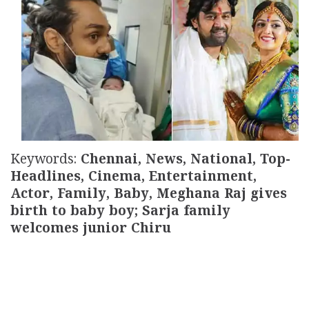
Updates
Assembly
Kerala
Polls
Local
Look
Body
Back
Election
2025
Keywords:
Chennai, News, National, Top-
Headlines, Cinema, Entertainment,
Actor, Family, Baby, Meghana Raj gives
birth to baby boy; Sarja family
welcomes junior Chiru