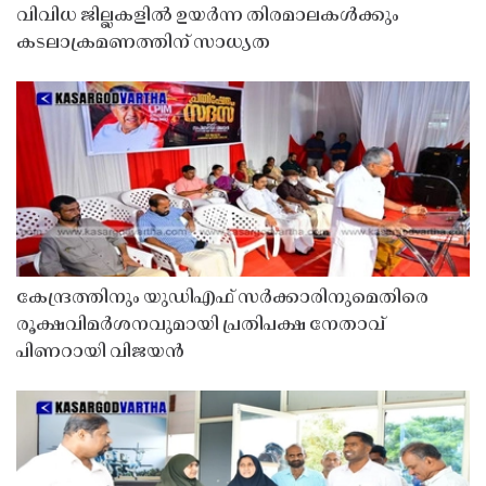
വിവിധ ജില്ലകളിൽ ഉയർന്ന തിരമാലകൾക്കും
കടലാക്രമണത്തിന് സാധ്യത
കേന്ദ്രത്തിനും യുഡിഎഫ് സർക്കാരിനുമെതിരെ
രൂക്ഷവിമർശനവുമായി പ്രതിപക്ഷ നേതാവ്
പിണറായി വിജയൻ