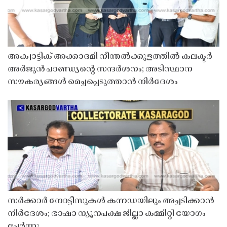
അക്വാട്ടിക് അക്കാദമി നീന്തൽക്കുളത്തിൽ കലക്ടർ
അർജുൻ പാണ്ഡ്യൻ്റെ സന്ദർശനം; അടിസ്ഥാന
സൗകര്യങ്ങൾ മെച്ചപ്പെടുത്താൻ നിർദേശം
സർക്കാർ നോട്ടീസുകൾ കന്നഡയിലും അച്ചടിക്കാൻ
നിർദേശം; ഭാഷാ ന്യൂനപക്ഷ ജില്ലാ കമ്മിറ്റി യോഗം
ചേർന്നു