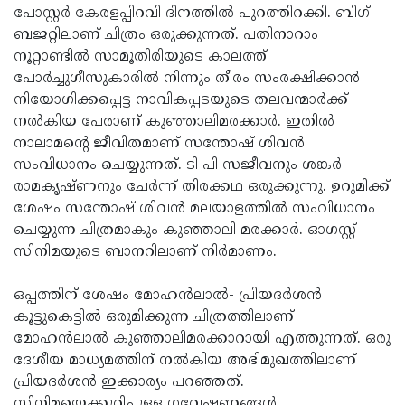
പോസ്റ്റര്‍ കേരളപ്പിറവി ദിനത്തില്‍ പുറത്തിറക്കി. ബിഗ്
Updates
Assembly
Kerala
ബജറ്റിലാണ് ചിത്രം ഒരുക്കുന്നത്. പതിനാറാം
Polls
നൂറ്റാണ്ടില്‍ സാമൂതിരിയുടെ കാലത്ത്
Local
Look
പോര്‍ച്ചുഗീസുകാരില്‍ നിന്നും തീരം സംരക്ഷിക്കാന്‍
Body
Back
നിയോഗിക്കപ്പെട്ട നാവികപ്പടയുടെ തലവന്മാര്‍ക്ക്
Election
2025
നല്‍കിയ പേരാണ് കുഞ്ഞാലിമരക്കാര്‍. ഇതില്‍
നാലാമന്റെ ജീവിതമാണ് സന്തോഷ് ശിവന്‍
സംവിധാനം ചെയ്യുന്നത്. ടി പി സജീവനും ശങ്കര്‍
രാമകൃഷ്ണനും ചേര്‍ന്ന് തിരക്കഥ ഒരുക്കുന്നു. ഉറുമിക്ക്
ശേഷം സന്തോഷ് ശിവന്‍ മലയാളത്തില്‍ സംവിധാനം
ചെയ്യുന്ന ചിത്രമാകും കുഞ്ഞാലി മരക്കാര്‍. ഓഗസ്റ്റ്
സിനിമയുടെ ബാനറിലാണ് നിര്‍മാണം.
ഒപ്പത്തിന് ശേഷം മോഹന്‍ലാല്‍- പ്രിയദര്‍ശന്‍
കൂട്ടുകെട്ടില്‍ ഒരുമിക്കുന്ന ചിത്രത്തിലാണ്
മോഹന്‍ലാല്‍ കുഞ്ഞാലിമരക്കാറായി എത്തുന്നത്. ഒരു
ദേശീയ മാധ്യമത്തിന് നല്‍കിയ അഭിമുഖത്തിലാണ്
പ്രിയദര്‍ശന്‍ ഇക്കാര്യം പറഞ്ഞത്.
സിനിമയെക്കുറിച്ചുള്ള ഗവേഷണങ്ങള്‍