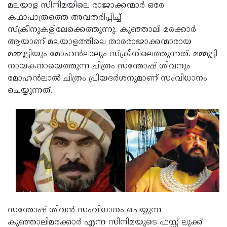
Election
Maha
മലയാള സിനിമയിലെ രാജാക്കന്മാര്‍ ഒരേ
കഥാപാത്രത്തെ അവതരിപ്പിച്ച്
Shivarathri
International
സ്‌ക്രീനുകളിലേക്കെത്തുന്നു. കുഞ്ഞാലി മരക്കാര്‍
Women's
Anti-
ആയാണ് മലയാളത്തിലെ താരരാജാക്കന്മാരായ
മമ്മൂട്ടിയും മോഹന്‍ലാലും സ്‌ക്രീനിലെത്തുന്നത്. മമ്മൂട്ടി
Day
Drug
Attukal
നായകനായെത്തുന്ന ചിത്രം സന്തോഷ് ശിവനും
Campaign
Pongala
Holi
മോഹന്‍ലാല്‍ ചിത്രം പ്രിയദര്‍ശനുമാണ് സംവിധാനം
ചെയ്യുന്നത്.
2025
2025
IPL
2025
Eid
Al-
Waqf
Fitr
Bill
Vishu
2025
Controversy
Festival
Good
2025
Friday
Easter
Observance
Sunday
By-
സന്തോഷ് ശിവന്‍ സംവിധാനം ചെയ്യുന്ന
2025
2025
കുഞ്ഞാലിമരക്കാര്‍ എന്ന സിനിമയുടെ ഫസ്റ്റ് ലുക്ക്
Election
Bihar