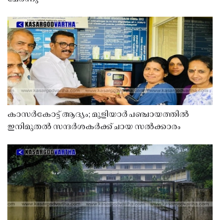
കാസർകോട്ട് ആദ്യം; മുളിയാർ പഞ്ചായത്തിൽ
ഇനിമുതൽ സന്ദർശകർക്ക് ചായ സൽക്കാരം