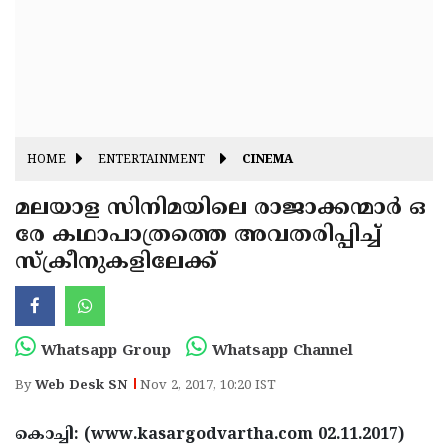
Fitr
May
Day
Eid
Al
Independence
Ad'ha
Day
Onam
HOME
ENTERTAINMENT
CINEMA
J&K
State
മലയാള സിനിമയിലെ രാജാക്കന്മാര്‍ ഒ
Haryana
രേ കഥാപാത്രത്തെ അവതരിപ്പിച്ച്
Assembly
State
Diwali
സ്‌ക്രീനുകളിലേക്ക്
Elections
Assembly
Christmas
Elections
New-
Year
Republic
Whatsapp Group
Whatsapp Channel
Day
Budget
By
Web Desk SN
Nov 2, 2017, 10:20 IST
Delhi
കൊച്ചി: (www.kasargodvartha.com 02.11.2017)