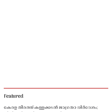
Featured
കേരള തീരത്ത് കള്ളക്കടൽ ജാഗ്രതാ നിർദേശം;