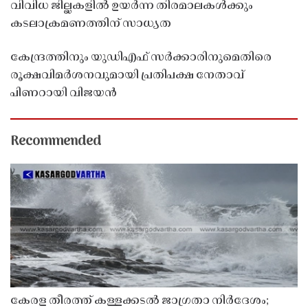
വിവിധ ജില്ലകളിൽ ഉയർന്ന തിരമാലകൾക്കും
കടലാക്രമണത്തിന് സാധ്യത
കേന്ദ്രത്തിനും യുഡിഎഫ് സർക്കാരിനുമെതിരെ
രൂക്ഷവിമർശനവുമായി പ്രതിപക്ഷ നേതാവ്
പിണറായി വിജയൻ
Recommended
കേരള തീരത്ത് കള്ളക്കടൽ ജാഗ്രതാ നിർദേശം;