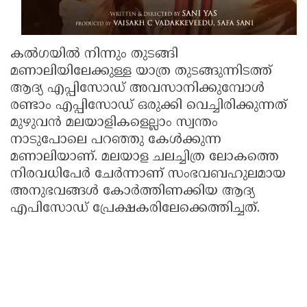
കല്‍ഗയില്‍ നിന്നും തുടങ്ങി
മണാലിയിലേക്കുള്ള യാത്ര തുടങ്ങുന്നിടത്ത്
ആദ്യ എപ്പിസോഡ് അവസാനിക്കുമ്പോള്‍
രണ്ടാം എപ്പിസോഡ് ഒരുക്കി വെച്ചിരിക്കുന്നത്
മുഴുവന്‍ മലയാളികളെല്ലാം സ്വന്തം
നാടുപോലെ പറഞ്ഞു കേള്‍ക്കുന്ന
മണാലിയാണ്. മലയാള ചലച്ചിത്ര ലോകത്തെ
നിരവധിപേര്‍ ചേര്‍ന്നാണ് സംഭവബഹുലമായ
അനുഭവങ്ങള്‍ കോര്‍ത്തിണക്കിയ ആദ്യ
എപിസോഡ് പ്രേക്ഷകരിലേക്കെത്തിച്ചത്.