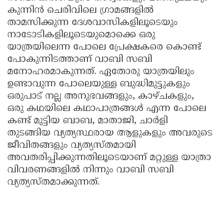
കുന്നിന്‍ ചെരിവിലെ ഗ്രാമങ്ങളില്‍
Updates
Assembly
Kerala
താമസിക്കുന്ന ദേശവാസികളിലൂടെയും
Polls
Local
Look
നാടോടികളിലൂടെയുമൊക്കെ ഒരു
യാത്രയിലെന്ന പോലെ പ്രേക്ഷകരെ കൊണ്ട്
Body
Back
പോകുന്നിടത്താണ് വാബി സബി
Election
2025
മനോഹരമാകുന്നത്. ഏതോരു യാത്രയിലും
ഉണ്ടാവുന്ന പോലെയുള്ള ബുദ്ധിമുട്ടുകളും
ഒരുപാട് നല്ല അനുഭവങ്ങളും, കാഴ്ചകളും,
ഒരു കഥയിലെ കഥാപാത്രങ്ങള്‍ എന്ന പോലെ
കണ്ട് മുട്ടിയ ബാബ, മാതാജി, ചാര്‍ളി
തുടങ്ങിയ വ്യത്യസ്ഥരായ ആളുകളും അവരുടെ
ജീവിതങ്ങളും വ്യത്യസ്തമായി
അവതരിപ്പിക്കുന്നതിലൂടെയാണ് മറ്റുള്ള യാത്രാ
വിവരണങ്ങളില്‍ നിന്നും വാബി സബി
വ്യത്യസ്തമാക്കുന്നത്.