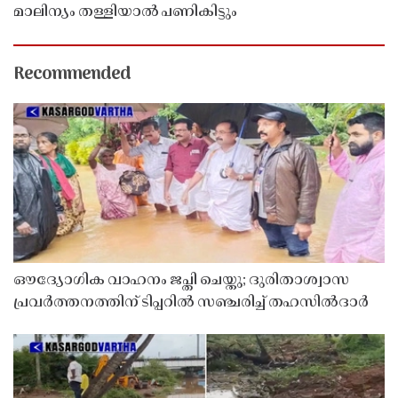
മാലിന്യം തള്ളിയാൽ പണികിട്ടും
Recommended
ഔദ്യോഗിക വാഹനം ജപ്തി ചെയ്തു; ദുരിതാശ്വാസ
പ്രവർത്തനത്തിന് ടിപ്പറിൽ സഞ്ചരിച്ച് തഹസിൽദാർ