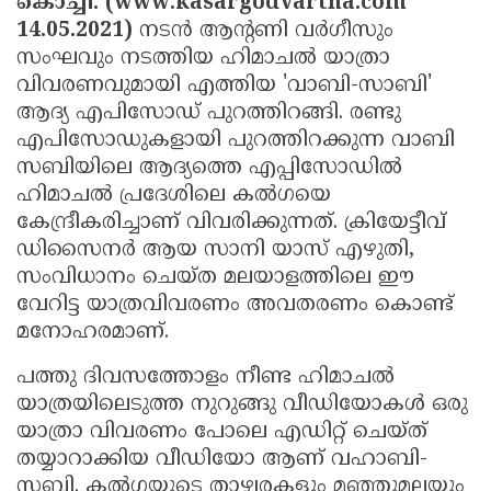
കൊച്ചി: (www.kasargodvartha.com
Election
Maha
14.05.2021)
നടന്‍ ആന്റണി വര്‍ഗീസും
Shivarathri
International
സംഘവും നടത്തിയ ഹിമാചല്‍ യാത്രാ
വിവരണവുമായി എത്തിയ 'വാബി-സാബി'
Women's
Anti-
ആദ്യ എപിസോഡ് പുറത്തിറങ്ങി. രണ്ടു
Day
Drug
Attukal
എപിസോഡുകളായി പുറത്തിറക്കുന്ന വാബി
Campaign
Pongala
സബിയിലെ ആദ്യത്തെ എപ്പിസോഡില്‍
Holi
ഹിമാചല്‍ പ്രദേശിലെ കല്‍ഗയെ
2025
2025
IPL
കേന്ദ്രീകരിച്ചാണ് വിവരിക്കുന്നത്. ക്രിയേട്ടീവ്
2025
Eid
ഡിസൈനര്‍ ആയ സാനി യാസ് എഴുതി,
സംവിധാനം ചെയ്ത മലയാളത്തിലെ ഈ
Al-
Waqf
വേറിട്ട യാത്രവിവരണം അവതരണം കൊണ്ട്
Fitr
Bill
Vishu
മനോഹരമാണ്.
2025
Controversy
Festival
Good
പത്തു ദിവസത്തോളം നീണ്ട ഹിമാചല്‍
2025
Friday
യാത്രയിലെടുത്ത നുറുങ്ങു വീഡിയോകള്‍ ഒരു
Easter
യാത്രാ വിവരണം പോലെ എഡിറ്റ് ചെയ്ത്
Observance
Sunday
By-
തയ്യാറാക്കിയ വീഡിയോ ആണ് വഹാബി-
2025
2025
Election
Bihar
സബി. കല്‍ഗയുടെ താഴ്വരകളും മഞ്ഞുമലയും