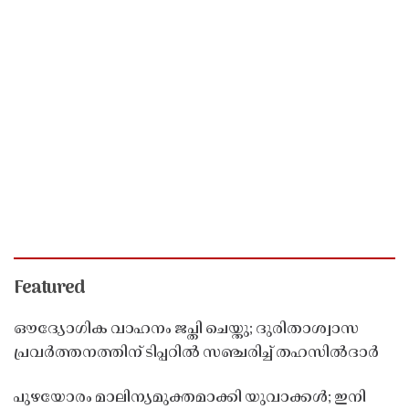
Featured
ഔദ്യോഗിക വാഹനം ജപ്തി ചെയ്തു; ദുരിതാശ്വാസ
പ്രവർത്തനത്തിന് ടിപ്പറിൽ സഞ്ചരിച്ച് തഹസിൽദാർ
പുഴയോരം മാലിന്യമുക്തമാക്കി യുവാക്കൾ; ഇനി