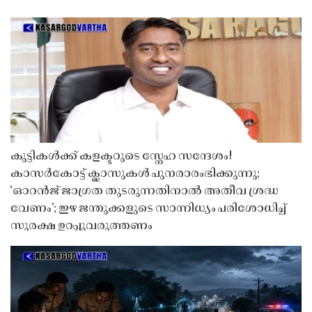
കുട്ടികൾക്ക് കളക്ടറുടെ സ്നേഹ സന്ദേശം!
കാസർകോട്ട് ക്ലാസുകൾ പുനരാരംഭിക്കുന്നു;
‘ഓറൻജ് ജാഗ്രത തുടരുന്നതിനാൽ അതീവ ശ്രദ്ധ
വേണം’; ഇഴ ജന്തുക്കളുടെ സാന്നിധ്യം പരിശോധിച്ച്
സുരക്ഷ ഉറപ്പുവരുത്തണം