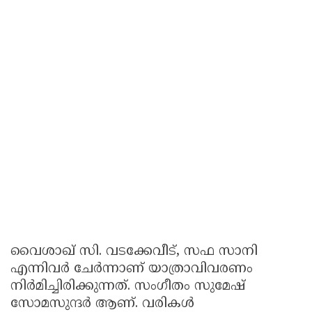
വൈശാഖ് സി. വടക്കേവീട്, സഫ സാനി
എന്നിവര്‍ ചേര്‍ന്നാണ് യാത്രാവിവരണം
നിര്‍മിച്ചിരിക്കുന്നത്. സംഗീതം സുമേഷ്
സോമസുന്ദര്‍ ആണ്. വരികള്‍