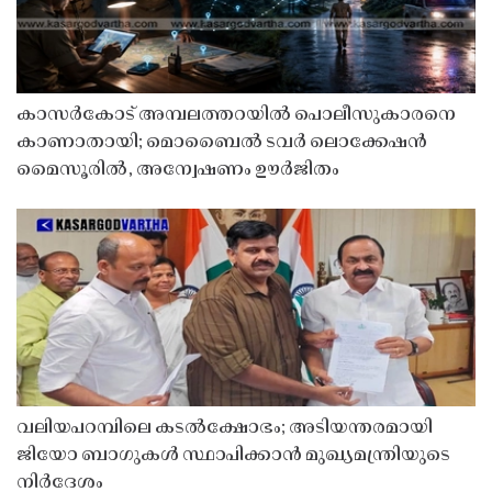
കാസർകോട് അമ്പലത്തറയിൽ പൊലീസുകാരനെ
കാണാതായി; മൊബൈൽ ടവർ ലൊക്കേഷൻ
മൈസൂരിൽ, അന്വേഷണം ഊർജിതം
വലിയപറമ്പിലെ കടൽക്ഷോഭം; അടിയന്തരമായി
ജിയോ ബാഗുകൾ സ്ഥാപിക്കാൻ മുഖ്യമന്ത്രിയുടെ
നിർദേശം