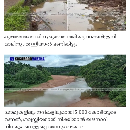
പുഴയോരം മാലിന്യമുക്തമാക്കി യുവാക്കൾ; ഇനി
മാലിന്യം തള്ളിയാൽ പണികിട്ടും
ഡാമുകളിലും നദികളിലുമായി 5,000 കോടിയുടെ
മണൽ; ശാസ്ത്രീയമായി നീക്കിയാൽ ഖജനാവ്
നിറയും, വെള്ളപ്പൊക്കവും തടയാം