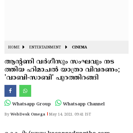
Fitr
May
Day
Eid
Al
Independence
Ad'ha
Day
Onam
HOME
ENTERTAINMENT
CINEMA
J&K
State
ആന്റണി വര്‍ഗീസും സംഘവും നട
Haryana
ത്തിയ ഹിമാചല്‍ യാത്രാ വിവരണം;
Assembly
State
Diwali
'വാബി-സാബി' പുറത്തിറങ്ങി
Elections
Assembly
Christmas
Elections
New-
Year
Republic
Whatsapp Group
Whatsapp Channel
Day
Budget
By
WebDesk Omega
May 14, 2021, 09:41 IST
Delhi