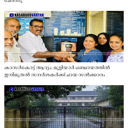
ചേർന്നു
കാസർകോട്ട് ആദ്യം; മുളിയാർ പഞ്ചായത്തിൽ
ഇനിമുതൽ സന്ദർശകർക്ക് ചായ സൽക്കാരം