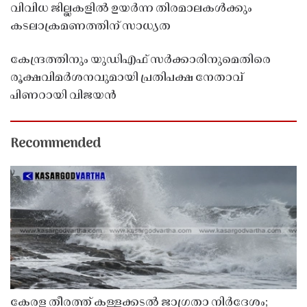
വിവിധ ജില്ലകളിൽ ഉയർന്ന തിരമാലകൾക്കും
കടലാക്രമണത്തിന് സാധ്യത
കേന്ദ്രത്തിനും യുഡിഎഫ് സർക്കാരിനുമെതിരെ
രൂക്ഷവിമർശനവുമായി പ്രതിപക്ഷ നേതാവ്
പിണറായി വിജയൻ
Recommended
കേരള തീരത്ത് കള്ളക്കടൽ ജാഗ്രതാ നിർദേശം;