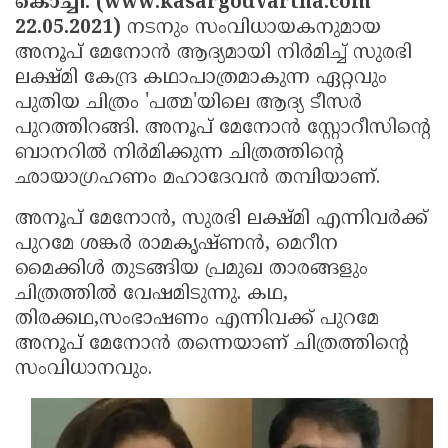
കൊച്ചി: (www.kasargodvartha.com
Election
Maha
22.05.2021)
നടനും സംവിധായകനുമായ
Shivarathri
International
അനൂപ് മേനോന്‍ ആദ്യമായി നിര്‍മിച്ച് സുരഭി
ലക്ഷ്മി കേന്ദ്ര കഥാപാത്രമാകുന്ന ഏറ്റവും
Women's
Anti-
പുതിയ ചിത്രം 'പത്മ'യിലെ ആദ്യ ടീസര്‍
Day
Drug
Attukal
പുറത്തിറങ്ങി. അനൂപ് മേനോന്‍ സ്റ്റോറീസിന്റെ
Campaign
Pongala
ബാനറില്‍ നിര്‍മിക്കുന്ന ചിത്രത്തിന്റെ
Holi
ഛായാഗ്രഹണം മഹാദേവന്‍ തമ്പിയാണ്.
2025
2025
IPL
അനൂപ് മേനോന്‍, സുരഭി ലക്ഷ്മി എന്നിവര്‍ക്ക്
2025
Eid
പുറമേ ശങ്കര്‍ രാമകൃഷ്ണന്‍, മെറീന
Al-
Waqf
മൈക്കിള്‍ തുടങ്ങിയ പ്രമുഖ താരങ്ങളും
ചിത്രത്തില്‍ വേഷമിടുന്നു. കഥ,
Fitr
Bill
Vishu
തിരക്കഥ,സംഭാഷണം എന്നിവക്ക് പുറമേ
2025
Controversy
Festival
Good
അനൂപ് മേനോന്‍ തന്നെയാണ് ചിത്രത്തിന്റെ
2025
Friday
സംവിധാനവും.
Easter
Observance
Sunday
By-
2025
2025
Election
Bihar