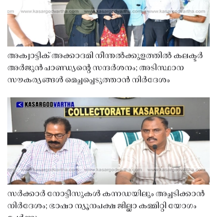
അക്വാട്ടിക് അക്കാദമി നീന്തൽക്കുളത്തിൽ കലക്ടർ
അർജുൻ പാണ്ഡ്യൻ്റെ സന്ദർശനം; അടിസ്ഥാന
സൗകര്യങ്ങൾ മെച്ചപ്പെടുത്താൻ നിർദേശം
സർക്കാർ നോട്ടീസുകൾ കന്നഡയിലും അച്ചടിക്കാൻ
നിർദേശം; ഭാഷാ ന്യൂനപക്ഷ ജില്ലാ കമ്മിറ്റി യോഗം