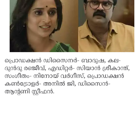
Updates
Assembly
Kerala
Polls
Local
Look
Body
Back
Election
2025
പ്രൊഡക്ഷന്‍ ഡിസൈനര്‍- ബാദുഷ, കല-
ദുന്‍ദു രഞ്ജീവ്, എഡിറ്റര്‍- സിയാന്‍ ശ്രീകാന്ത്,
സംഗീതം- നിനോയ് വര്‍ഗീസ്, പ്രൊഡക്ഷന്‍
കണ്‍ട്രോളര്‍- അനില്‍ ജി, ഡിസൈന്‍-
ആന്റണി സ്റ്റീഫന്‍.