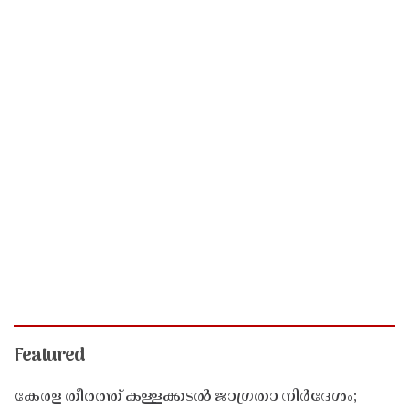
Featured
കേരള തീരത്ത് കള്ളക്കടൽ ജാഗ്രതാ നിർദേശം;