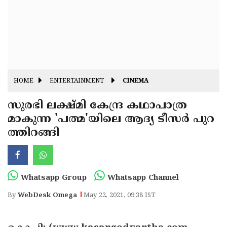
Fitr
May
Day
Eid
Al
Independence
Ad'ha
Day
Onam
HOME
ENTERTAINMENT
CINEMA
J&K
State
സുരഭി ലക്ഷ്മി കേന്ദ്ര കഥാപാത്ര
Haryana
മാകുന്ന 'പത്മ'യിലെ ആദ്യ ടീസര്‍ പുറ
Assembly
State
Diwali
ത്തിറങ്ങി
Elections
Assembly
Christmas
Elections
New-
Year
Republic
Whatsapp Group
Whatsapp Channel
Day
Budget
By
WebDesk Omega
May 22, 2021, 09:38 IST
Delhi