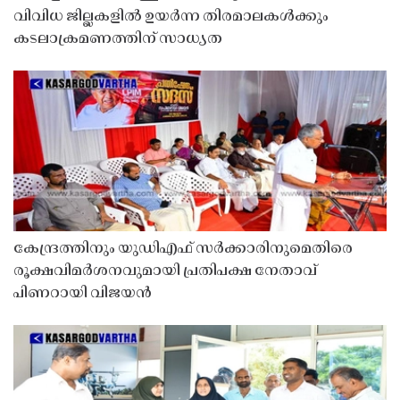
വിവിധ ജില്ലകളിൽ ഉയർന്ന തിരമാലകൾക്കും
കടലാക്രമണത്തിന് സാധ്യത
കേന്ദ്രത്തിനും യുഡിഎഫ് സർക്കാരിനുമെതിരെ
രൂക്ഷവിമർശനവുമായി പ്രതിപക്ഷ നേതാവ്
പിണറായി വിജയൻ