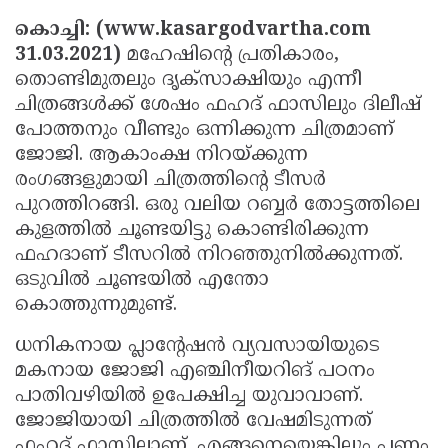
Election
Maha
കൊച്ചി: (www.kasargodvartha.com
Shivarathri
International
31.03.2021)
മഹേഷിന്റെ പ്രതികാരം,
തൊണ്ടിമുതലും ദൃക്‌സാക്ഷിയും എന്നീ
Women's
Anti-
ചിത്രങ്ങള്‍ക്ക് ശേഷം ഫഹദ് ഫാസിലും ദിലീഷ്
Day
Drug
Attukal
പോത്തനും വീണ്ടും ഒന്നിക്കുന്ന ചിത്രമാണ്
Campaign
Pongala
Holi
ജോജി. ആകാംക്ഷ നിറയ്ക്കുന്ന
രംഗങ്ങളുമായി ചിത്രത്തിന്റെ ടീസര്‍
2025
2025
IPL
പുറത്തിറങ്ങി. ഒരു വലിയ റബ്ബര്‍ തോട്ടത്തിലെ
2025
Eid
കുളത്തില്‍ ചൂണ്ടയിട്ടു കൊണ്ടിരിക്കുന്ന
ഫഹദാണ് ടീസറില്‍ നിറഞ്ഞുനില്‍ക്കുന്നത്.
Al-
Waqf
ഒടുവില്‍ ചൂണ്ടയില്‍ എന്തോ
Fitr
Bill
Vishu
കൊത്തുന്നുമുണ്ട്.
2025
Controversy
Festival
Good
ധനികനായ പ്ലാന്റേഷന്‍ വ്യവസായിയുടെ
2025
Friday
Easter
മകനായ ജോജി എഞ്ചിനീയറിങ് പഠനം
പാതിവഴിയില്‍ ഉപേക്ഷിച്ച യുവാവാണ്.
Observance
Sunday
By-
ജോജിയായി ചിത്രത്തില്‍ വേഷമിടുന്നത്
2025
2025
Election
Bihar
ഫഹദ് ഫാസിലാണ്. എങ്ങനെയെങ്കിലും പണം