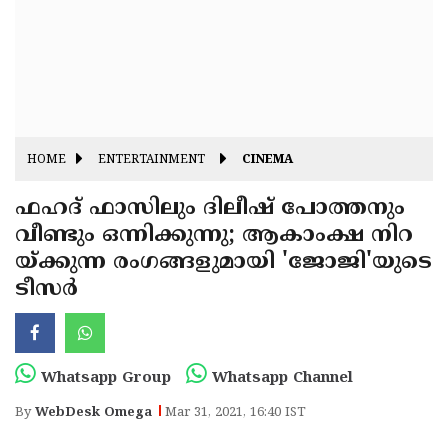
Fitr
May
Day
Eid
Al
Independence
Ad'ha
Day
Onam
HOME
ENTERTAINMENT
CINEMA
J&K
State
ഫഹദ് ഫാസിലും ദിലീഷ് പോത്തനും
Haryana
വീണ്ടും ഒന്നിക്കുന്നു; ആകാംക്ഷ നിറ
Assembly
State
Diwali
യ്ക്കുന്ന രംഗങ്ങളുമായി 'ജോജി'യുടെ
Elections
Assembly
Christmas
ടീസര്‍
Elections
New-
Year
Republic
Whatsapp Group
Whatsapp Channel
Day
Budget
By
WebDesk Omega
Mar 31, 2021, 16:40 IST
Delhi