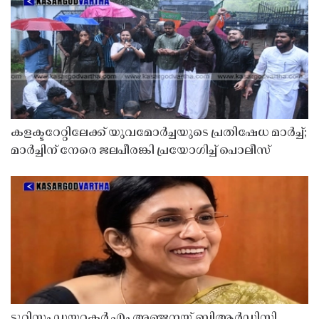
കളക്ടറേറ്റിലേക്ക് യുവമോർച്ചയുടെ പ്രതിഷേധ മാർച്ച്;
മാർച്ചിന് നേരെ ജലപീരങ്കി പ്രയോഗിച്ച് പൊലീസ്
ടൂറിസം ഡയറക്ടർ എം അഞ്ജനയ്ക്ക് ബിആർഡിസി