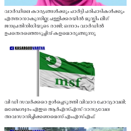
വാർഡിലെ കാര്യങ്ങൾക്കും പാർട്ടി പരിപാടികൾക്കും
എത്താനാകുന്നില്ല; പള്ളിക്കരയിൽ മുസ്ലിം ലീഗ്
ജനപ്രതിനിധിയുടെ രാജി; ഒന്നാം വാർഡിൽ
ഉപതെരഞ്ഞെടുപ്പിന് കളമൊരുങ്ങുന്നു
വി ഡി സവർക്കറെ ഉൾപ്പെടുത്തി വിവാദ ചോദ്യാവലി;
മഞ്ചേശ്വരം എഇഒ ആർഎസ്എസ് ദാസ്യവേല
അവസാനിപ്പിക്കണമെന്ന് എംഎസ്എഫ്