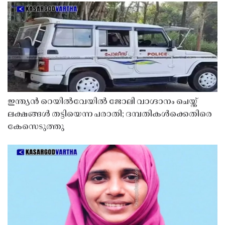
ഇന്ത്യൻ റെയിൽവേയിൽ ജോലി വാഗ്ദാനം ചെയ്ത്
ലക്ഷങ്ങൾ തട്ടിയെന്ന പരാതി; ദമ്പതികൾക്കെതിരെ
കേസെടുത്തു