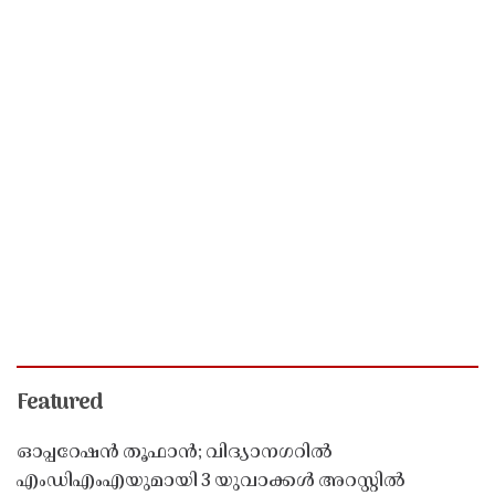
Featured
ഓപ്പറേഷൻ തൂഫാൻ; വിദ്യാനഗറിൽ
എംഡിഎംഎയുമായി 3 യുവാക്കൾ അറസ്റ്റിൽ