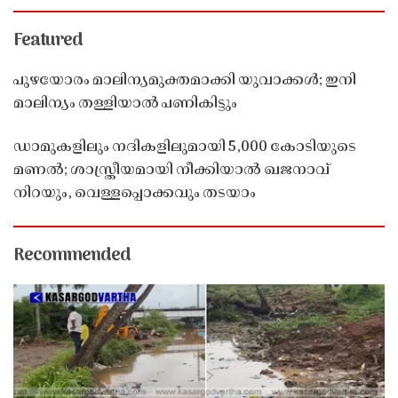
Featured
പുഴയോരം മാലിന്യമുക്തമാക്കി യുവാക്കൾ; ഇനി
മാലിന്യം തള്ളിയാൽ പണികിട്ടും
ഡാമുകളിലും നദികളിലുമായി 5,000 കോടിയുടെ
മണൽ; ശാസ്ത്രീയമായി നീക്കിയാൽ ഖജനാവ്
നിറയും, വെള്ളപ്പൊക്കവും തടയാം
Recommended