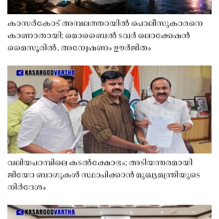
കാസർകോട് അമ്പലത്തറയിൽ പൊലീസുകാരനെ
കാണാതായി; മൊബൈൽ ടവർ ലൊക്കേഷൻ
മൈസൂരിൽ, അന്വേഷണം ഊർജിതം
വലിയപറമ്പിലെ കടൽക്ഷോഭം; അടിയന്തരമായി
ജിയോ ബാഗുകൾ സ്ഥാപിക്കാൻ മുഖ്യമന്ത്രിയുടെ
നിർദേശം