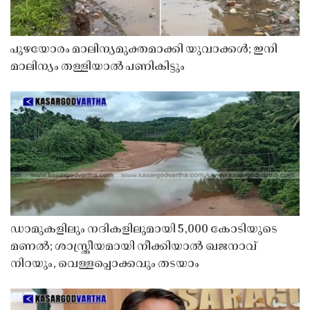
പുഴയോരം മാലിന്യമുക്തമാക്കി യുവാക്കൾ; ഇനി
മാലിന്യം തള്ളിയാൽ പണികിട്ടും
ഡാമുകളിലും നദികളിലുമായി 5,000 കോടിയുടെ
മണൽ; ശാസ്ത്രീയമായി നീക്കിയാൽ ഖജനാവ്
നിറയും, വെള്ളപ്പൊക്കവും തടയാം