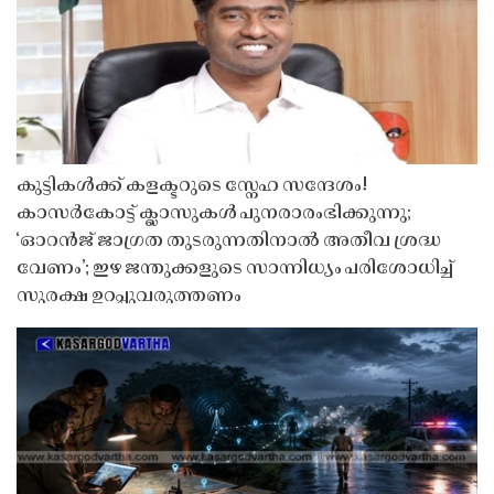
കുട്ടികൾക്ക് കളക്ടറുടെ സ്നേഹ സന്ദേശം!
കാസർകോട്ട് ക്ലാസുകൾ പുനരാരംഭിക്കുന്നു;
‘ഓറൻജ് ജാഗ്രത തുടരുന്നതിനാൽ അതീവ ശ്രദ്ധ
വേണം’; ഇഴ ജന്തുക്കളുടെ സാന്നിധ്യം പരിശോധിച്ച്
സുരക്ഷ ഉറപ്പുവരുത്തണം