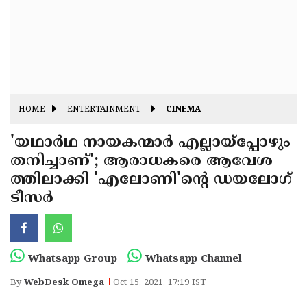
Fitr
May
Day
Eid
Al
Independence
Ad'ha
Day
Onam
HOME
ENTERTAINMENT
CINEMA
J&K
State
'യഥാര്‍ഥ നായകന്മാര്‍ എല്ലായ്‌പ്പോഴും
Haryana
തനിച്ചാണ്'; ആരാധകരെ ആവേശ
Assembly
State
Diwali
ത്തിലാക്കി 'എലോണി'ന്റെ ഡയലോഗ്
Elections
Assembly
Christmas
ടീസര്‍
Elections
New-
Year
Republic
Whatsapp Group
Whatsapp Channel
Day
Budget
By
WebDesk Omega
Oct 15, 2021, 17:19 IST
Delhi