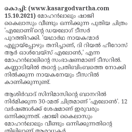
Election
Maha
കൊച്ചി: (www.kasargodvartha.com
Shivarathri
International
15.10.2021)
മോഹന്‍ലാലും ഷാജി
കൈലാസും വീണ്ടും ഒന്നിക്കുന്ന പുതിയ ചിത്രം
Women's
Anti-
'എലോണി'ന്റെ ഡയലോഗ് ടീസര്‍
Day
Drug
Attukal
പുറത്തിറക്കി. 'യഥാര്‍ഥ നായകന്മാര്‍
Campaign
Pongala
Holi
എല്ലായ്‌പ്പോഴും തനിച്ചാണ്, ദി റിയല്‍ ഹീറോസ്
ആര്‍ ഓള്‍വേയ്സ് എലോണ്‍,' എന്ന
2025
2025
IPL
മോഹന്‍ലാലിന്റെ സംഭാഷണമാണ് ടീസറില്‍.
2025
Eid
കണ്ണാടിയില്‍ തന്റെ പ്രതിബിംബത്തെ നോക്കി
നില്‍ക്കുന്ന നായകനേയും ടീസറില്‍
Al-
Waqf
കാണിക്കുന്നുണ്ട്.
Fitr
Bill
Vishu
ആശിര്‍വാദ് സിനിമാസിന്റെ ബാനറില്‍
2025
Controversy
Festival
Good
നിര്‍മിക്കുന്ന 30-ാമത് ചിത്രമാണ് 'എലോണ്‍'. 12
2025
Friday
Easter
വര്‍ഷങ്ങള്‍ക്ക് ശേഷമാണ് ഇരുവരും
ഒന്നിക്കുന്നത്. ഷാജി കൈലാസും
Observance
Sunday
By-
മോഹന്‍ലാലും വീണ്ടും ഒന്നിക്കുന്നതിന്റെ
2025
2025
Election
Bihar
ത്രിലിലാണ് ആരാധകര്‍.