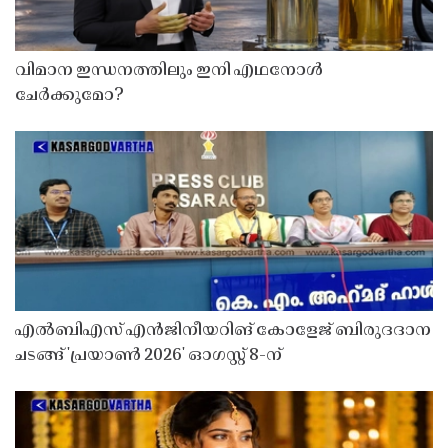
വിമാന ഇന്ധനത്തിലും ഇനി എഥനോൾ
ചേർക്കുമോ?
എൽബിഎസ് എൻജിനീയറിങ് കോളേജ് ബിരുദദാന
ചടങ്ങ് 'പ്രയാൺ 2026' ഓഗസ്റ്റ് 8-ന്