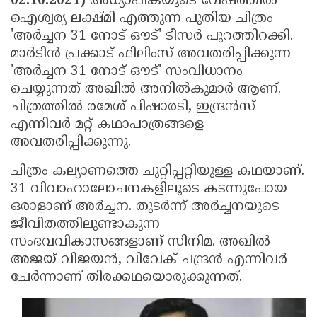
02.10.2021)
അധ്യാപികയുടെ വേഷത്തില്‍
Election
Maha
ഐശ്വര്യ ലക്ഷ്മി എത്തുന്ന പുതിയ ചിത്രം
Shivarathri
International
'അര്‍ച്ചന 31 നോട് ഔട്' ടീസര്‍ പുറത്തിറക്കി.
മാര്‍ടിന്‍ പ്രക്കാട് ഫിലിംസ് അവതരിപ്പിക്കുന്ന
Women's
Anti-
'അര്‍ച്ചന 31 നോട് ഔട്' സംവിധാനം
Day
Drug
Attukal
ചെയ്യുന്നത് അഖില്‍ അനില്‍കുമാര്‍ ആണ്.
Campaign
ചിത്രത്തില്‍ രമേശ് പിഷാരടി, ഇന്ദ്രന്‍സ്
Pongala
Holi
എന്നിവര്‍ മറ്റ് കഥാപാത്രങ്ങളെ
2025
2025
IPL
അവതരിപ്പിക്കുന്നു.
2025
Eid
ചിത്രം കല്യാണത്തെ ചുറ്റിപ്പറ്റിയുള്ള കഥയാണ്.
Al-
Waqf
31 വിവാഹാലോചനകളിലൂടെ കടന്നുപോയ
ഒരാളാണ് അര്‍ച്ചന. തുടര്‍ന്ന് അര്‍ച്ചനയുടെ
Fitr
Bill
Vishu
ജീവിതത്തിലുണ്ടാകുന്ന
2025
Controversy
Festival
Good
സംഭവവികാസങ്ങളാണ് സിനിമ. അഖില്‍
2025
അജയ് വിജയന്‍, വിവേക് ചന്ദ്രന്‍ എന്നിവര്‍
Friday
Easter
ചേര്‍ന്നാണ് തിരക്കഥയൊരുക്കുന്നത്.
Observance
Sunday
By-
2025
2025
Election
Bihar