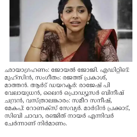
Updates
Assembly
Kerala
Polls
Local
Look
Body
Back
Election
2025
ഛായാഗ്രഹണം: ജോയല്‍ ജോജി. എഡിറ്റിങ്:
മുഹ്‌സിന്‍, സംഗീതം: രജത്ത് പ്രകാശ്,
മാത്തന്‍. ആര്‍ട് ഡയറക്ടര്‍: രാജേഷ് പി
വേലായുധന്‍, ലൈന്‍ പ്രൊഡ്യൂസര്‍ ബിനീഷ്
ചന്ദ്രന്‍, വസ്ത്രാലങ്കാരം: സമീറ സനീഷ്,
മേകപ്: റോണക്‌സ് സേവ്യര്‍. മാര്‍ടിന്‍ പ്രക്കാട്,
സിബി ചാവറ, രഞ്ജിത് നായര്‍ എന്നിവര്‍
ചേര്‍ന്നാണ് നിര്‍മാണം.