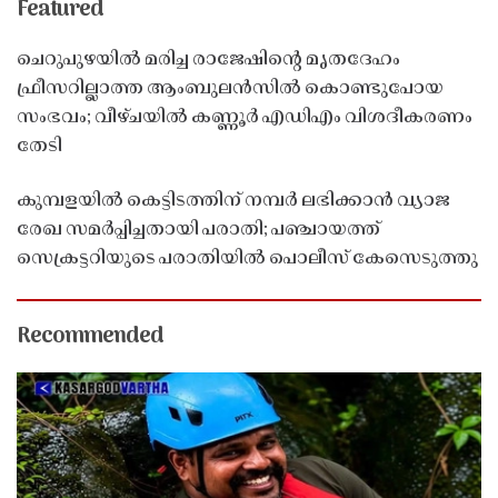
Featured
ചെറുപുഴയിൽ മരിച്ച രാജേഷിൻ്റെ മൃതദേഹം
ഫ്രീസറില്ലാത്ത ആംബുലൻസിൽ കൊണ്ടുപോയ
സംഭവം; വീഴ്ചയിൽ കണ്ണൂർ എഡിഎം വിശദീകരണം
തേടി
കുമ്പളയിൽ കെട്ടിടത്തിന് നമ്പർ ലഭിക്കാൻ വ്യാജ
രേഖ സമർപ്പിച്ചതായി പരാതി; പഞ്ചായത്ത്
സെക്രട്ടറിയുടെ പരാതിയിൽ പൊലീസ് കേസെടുത്തു
Recommended