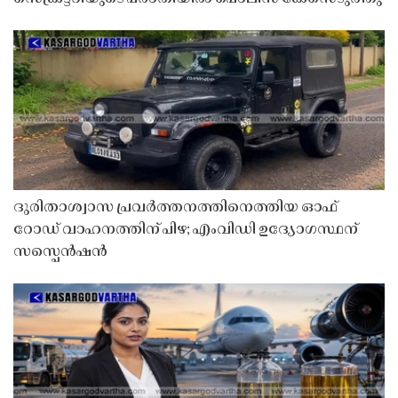
ദുരിതാശ്വാസ പ്രവർത്തനത്തിനെത്തിയ ഓഫ്
റോഡ് വാഹനത്തിന് പിഴ; എംവിഡി ഉദ്യോഗസ്ഥന്
സസ്പെൻഷൻ