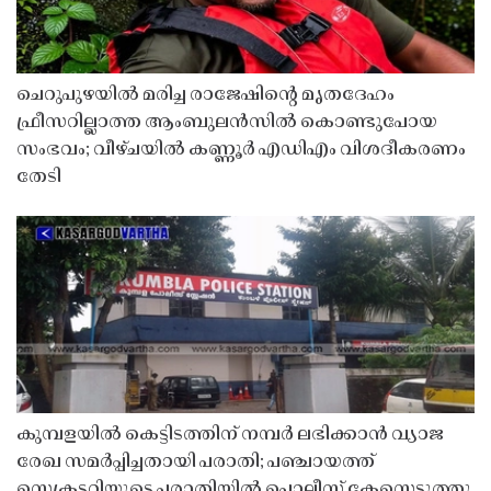
ചെറുപുഴയിൽ മരിച്ച രാജേഷിൻ്റെ മൃതദേഹം
ഫ്രീസറില്ലാത്ത ആംബുലൻസിൽ കൊണ്ടുപോയ
സംഭവം; വീഴ്ചയിൽ കണ്ണൂർ എഡിഎം വിശദീകരണം
തേടി
കുമ്പളയിൽ കെട്ടിടത്തിന് നമ്പർ ലഭിക്കാൻ വ്യാജ
രേഖ സമർപ്പിച്ചതായി പരാതി; പഞ്ചായത്ത്
സെക്രട്ടറിയുടെ പരാതിയിൽ പൊലീസ് കേസെടുത്തു