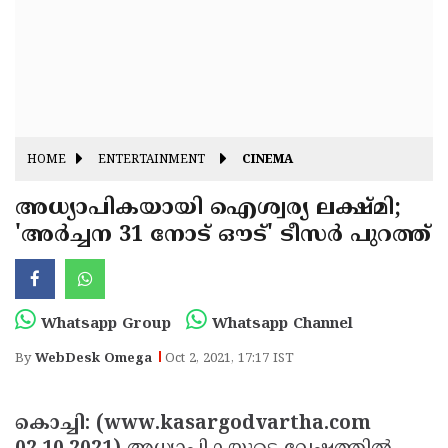
Fitr
May
Day
Eid
Al
Independence
Ad'ha
Day
Onam
HOME
ENTERTAINMENT
CINEMA
J&K
State
അധ്യാപികയായി ഐശ്വര്യ ലക്ഷ്മി;
Haryana
'അര്‍ച്ചന 31 നോട് ഔട്' ടീസര്‍ പുറത്ത്
Assembly
State
Diwali
Elections
Assembly
Christmas
Elections
New-
Whatsapp Group
Whatsapp Channel
Year
Republic
By
WebDesk Omega
Oct 2, 2021, 17:17 IST
Day
Budget
Delhi
കൊച്ചി: (www.kasargodvartha.com