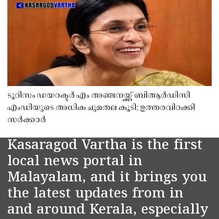
ടൂറിസം ഡയറക്ടർ എം അഞ്ജനയ്ക്ക് ബിആർഡിസി
എംഡിയുടെ അധിക ചുമതല കൂടി; ഉത്തരവിറക്കി
സർക്കാർ
Kasaragod Vartha is the first
local news portal in
Malayalam, and it brings you
the latest updates from in
and around Kerala, especially