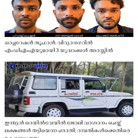
ഓപ്പറേഷൻ തൂഫാൻ; വിദ്യാനഗറിൽ
എംഡിഎംഎയുമായി 3 യുവാക്കൾ അറസ്റ്റിൽ
ഇന്ത്യൻ റെയിൽവേയിൽ ജോലി വാഗ്ദാനം ചെയ്ത്
ലക്ഷങ്ങൾ തട്ടിയെന്ന പരാതി; ദമ്പതികൾക്കെതിരെ