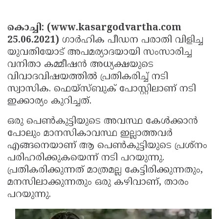
Election
Maha
Shivarathri
International
കൊച്ചി: (www.kasargodvartha.com
Women's
25.06.2021)
Anti-
ഗാര്‍ഹിക പീഡന പരാതി വിളിച്ച
യുവതിയോട് അപമര്യാദയായി സംസാരിച്ച
Day
Drug
Attukal
വനിതാ കമ്മീഷന്‍ അധ്യക്ഷയുടെ
Campaign
Pongala
Holi
വിവാദവിഷയത്തില്‍ പ്രതികരിച്ച് നടി
സ്വാസിക. ഫെയ്‌സ്ബുക് പോസ്റ്റിലാണ് നടി
2025
2025
IPL
ഇക്കാര്യം കുറിച്ചത്.
2025
Eid
ഒരു പെണ്‍കുട്ടിയുടെ അവസ്ഥ കേള്‍ക്കാന്‍
Al-
Waqf
പോലും മാനസികാവസ്ഥ ഇല്ലാത്തവര്‍
Fitr
Bill
എങ്ങനെയാണ് ആ പെണ്‍കുട്ടിയുടെ പ്രശ്നം
Vishu
പരിഹരിക്കുകയെന്ന് നടി പറയുന്നു.
2025
Controversy
Festival
Good
പ്രതികരിക്കുന്നത് മാത്രമല്ല കേട്ടിരിക്കുന്നതും,
2025
Friday
Easter
മനസിലാക്കുന്നതും ഒരു കഴിവാണ്, താരം
പറയുന്നു.
Observance
Sunday
By-
2025
2025
Election
Bihar