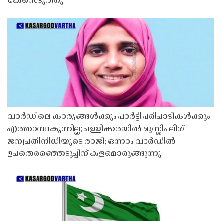
കേസെടുത്തു
വാർഡിലെ കാര്യങ്ങൾക്കും പാർട്ടി പരിപാടികൾക്കും
എത്താനാകുന്നില്ല; പള്ളിക്കരയിൽ മുസ്ലിം ലീഗ്
ജനപ്രതിനിധിയുടെ രാജി; ഒന്നാം വാർഡിൽ
ഉപതെരഞ്ഞെടുപ്പിന് കളമൊരുങ്ങുന്നു