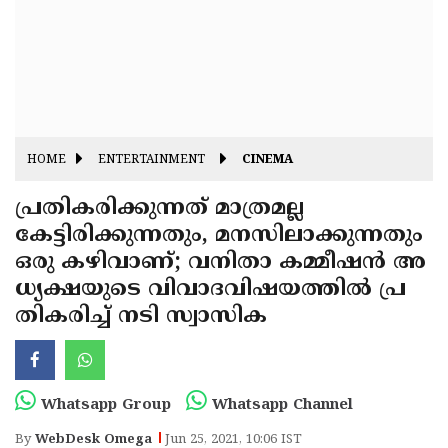
Fitr
May
Day
Eid
Al
Independence
Ad'ha
Day
Onam
HOME
ENTERTAINMENT
CINEMA
J&K
State
പ്രതികരിക്കുന്നത് മാത്രമല്ല
Haryana
കേട്ടിരിക്കുന്നതും, മനസിലാക്കുന്നതും
Assembly
State
Diwali
ഒരു കഴിവാണ്; വനിതാ കമ്മീഷന്‍ അ
Elections
Assembly
Christmas
ധ്യക്ഷയുടെ വിവാദവിഷയത്തില്‍ പ്ര
Elections
തികരിച്ച് നടി സ്വാസിക
New-
Year
Republic
Day
Budget
Whatsapp Group
Whatsapp Channel
Delhi
By
WebDesk Omega
Jun 25, 2021, 10:06 IST