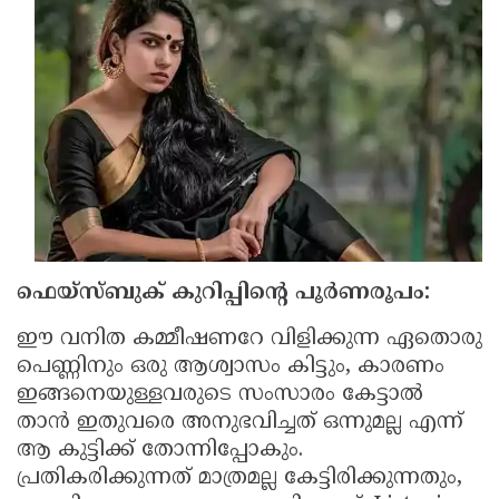
Updates
Assembly
Kerala
Polls
Local
Look
Body
Back
Election
2025
ഫെയ്‌സ്ബുക് കുറിപ്പിന്റെ പൂര്‍ണരൂപം:
ഈ വനിത കമ്മീഷണറേ വിളിക്കുന്ന ഏതൊരു
പെണ്ണിനും ഒരു ആശ്വാസം കിട്ടും, കാരണം
ഇങ്ങനെയുള്ളവരുടെ സംസാരം കേട്ടാല്‍
താന്‍ ഇതുവരെ അനുഭവിച്ചത് ഒന്നുമല്ല എന്ന്
ആ കുട്ടിക്ക് തോന്നിപ്പോകും.
പ്രതികരിക്കുന്നത് മാത്രമല്ല കേട്ടിരിക്കുന്നതും,