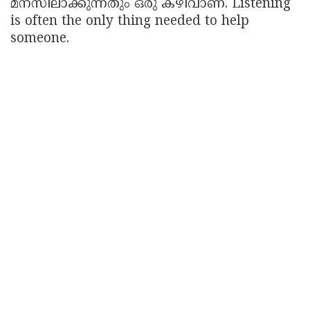
മനസിലാക്കുന്നതും ഒരു കഴിവാണ്. Listening
is often the only thing needed to help
someone.