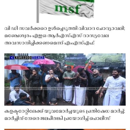
വി ഡി സവർക്കറെ ഉൾപ്പെടുത്തി വിവാദ ചോദ്യാവലി;
മഞ്ചേശ്വരം എഇഒ ആർഎസ്എസ് ദാസ്യവേല
അവസാനിപ്പിക്കണമെന്ന് എംഎസ്എഫ്
കളക്ടറേറ്റിലേക്ക് യുവമോർച്ചയുടെ പ്രതിഷേധ മാർച്ച്;
മാർച്ചിന് നേരെ ജലപീരങ്കി പ്രയോഗിച്ച് പൊലീസ്