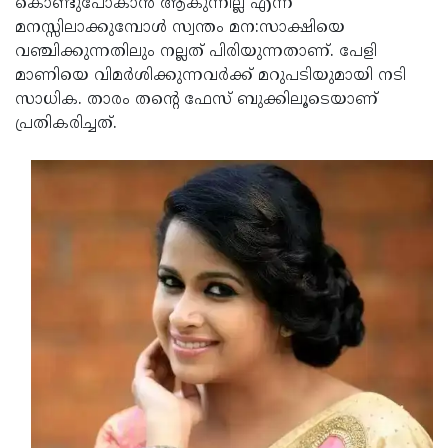
കൊണ്ടുപോകാന്‍ ആകുന്നില്ല എന്ന്
Updates
Assembly
മനസ്സിലാക്കുമ്പോള്‍ സ്വന്തം മന:സാക്ഷിയെ
Kerala
വഞ്ചിക്കുന്നതിലും നല്ലത് പിരിയുന്നതാണ്. പേളി
Polls
Local
Look
മാണിയെ വിമര്‍ശിക്കുന്നവര്‍ക്ക് മറുപടിയുമായി നടി
Body
Back
സാധിക. താരം തന്റെ ഫേസ് ബുക്കിലൂടെയാണ്
പ്രതികരിച്ചത്.
Election
2025