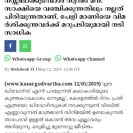
നസ്സിലാക്കുമ്പോള്‍ സ്വന്തം മന:
Election
Maha
സാക്ഷിയെ വഞ്ചിക്കുന്നതിലും നല്ലത്
Shivarathri
International
പിരിയുന്നതാണ്, പേളി മാണിയെ വിമ
Women's
ര്‍ശിക്കുന്നവര്‍ക്ക് മറുപടിയുമായി നടി
Anti-
സാധിക
Day
Drug
Attukal
Campaign
Pongala
Holi
2025
2025
IPL
Whatsapp Group
Whatsapp Channel
2025
Eid
By
Webdesk Vi
May 12, 2019, 12:06 IST
Al-
Waqf
(www.kasargodvartha.com 12/05/2019)
'ഈ
Fitr
Bill
Vishu
ഡിവോഴ്‌സ് എന്ന് പറയുന്നത് കലാകാരിയുടെ
2025
Controversy
Festival
കുത്തകാവകാശം ഒന്നുമല്ല', കേരളത്തില്‍ ദിനം പ്രതി
Good
എത്രയോ ഡിവോഴിസുകള്‍ നടക്കുന്നുണ്ട് വിരലില്‍
2025
Friday
Easter
എണ്ണാവുന്നത് മാത്രമാണ് സിനിമയില്‍ ഉണ്ടാകുന്നത്.
Observance
Sunday
താരപദവി ഉള്ളത് കൊണ്ട് അവ എല്ലാവരും
By-
അറിയുന്നു. ഒരുമിച്ചു മുന്നോട്ടു ജീവിതം
2025
2025
Election
Bihar