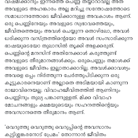
വിഷമിക്കാനും ഇന്നത്തെ പെണ്ണ് തയ്യാറാവില്ല അത്
അവളുടെ അഹങ്കാരം അല്ല മറിച്ചു സന്തോഷത്തോടെ
സമാധാനത്തോടെ ജീവിക്കാനുള്ള അവകാശം ആണ്.
ഒരു പെണ്ണിനേയും അവളുടെ സ്വഭാവത്തെയും,
ജീവിതത്തെയും അവള്‍ ചെയ്യുന്ന തൊഴിലോ, അവള്‍
ധരിക്കുന്ന വസ്ത്രത്തിന്റെയോ അവള്‍ സംസാരിക്കുന്ന
ഭാഷയുടെയോ തുലാസില്‍ തൂക്കി അളക്കരുത്.
പെണ്ണിന്റെ മനസിന് അതിനേക്കാള്‍ കരുത്തുണ്ട്
അവളുടെ തീരുമാനങ്ങള്‍ക്കും. ഒരുപെണ്ണും തമാശക്ക്
അവളുടെ ജീവിതം ഇല്ലാതാക്കാറില്ല. അവള്‍ക്കാവശ്യം
അവളെ ഒപ്പം നിര്‍ത്തുന്ന ചേര്‍ത്തുപിടിക്കുന്ന ഒരു
കൂട്ടുകാരനെയാണ് അല്ലാതെ അടിമയായി കാണുന്ന
രാജാവിനെയല്ല. വിവാഹജീവിതത്തില്‍ ആണിനും
പെണ്ണിനും തുല്യ പങ്കാണുള്ളത്. മിക്ക വിവാഹ
മോചനങ്ങളും ക്ഷമയുടെയും സഹനത്തിന്റെയും
അവസാനത്തെ തീരുമാനം ആണ്.
'വെറുത്തു വെറുത്തു വെറുപ്പിന്റെ അവസാനം
കുട്ടിശ്ശങ്കരനോട് പ്രേമം' തോന്നാന്‍ ജീവിതം