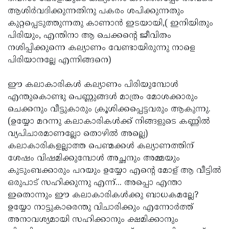
ആശിര്‍വദിക്കുന്നതിനു പകരം ശപിക്കുന്നതും
കുറ്റപ്പെടുത്തുന്നതു കാണാന്‍ ഇടയായി,( ഇനിയിതും
പിരിയും, എന്തിനാ ആ ചെക്കന്റെ ജീവിതം
നശിപ്പിക്കുന്നെ കല്യാണം വേണ്ടായിരുന്നു നാളെ
പിരിയാനല്ലേ എന്നിങ്ങനെ)
ഈ കലാകാരികള്‍ കല്യാണം പിരിയുമ്പോള്‍
എന്തുകൊണ്ടു പെണ്ണുങ്ങള്‍ മാത്രം മോശക്കാരും
ചെക്കനും വീട്ടുകാരും ക്രൂശിക്കപ്പെട്ടവരും ആകുന്നു.
(ഉയ്യോ മറന്നു കലാകാരികള്‍ക്ക് നിങ്ങളുടെ കണ്ണില്‍
വ്യപിചാരമാണല്ലോ തൊഴില്‍ അല്ലെ)
കലാകാരികളല്ലാത്ത പെണ്മക്കള്‍ കല്യാണത്തിന്
ശേഷം വിഷമിക്കുമ്പോള്‍ അച്ഛനും അമ്മയും
കുടുംബക്കാരും പറയും ഉയ്യോ എന്റെ മോള് ആ വീട്ടില്‍
ഒരുപാട് സഹിക്കുന്നു എന്ന്... അപ്പൊ എന്താ
ഇതൊന്നും ഈ കലാകാരികള്‍ക്കു ബാധകമല്ലേ?
ഉയ്യോ നാട്ടുകാരെന്തു വിചാരിക്കും എന്നോര്‍ത്ത്
അനാവശ്യമായി സഹിക്കാനും ക്ഷമിക്കാനും