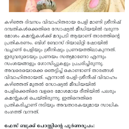
കഴിഞ്ഞ ദിവസം വിവാഹിതരായ പേളി മാണി ശ്രീനിഷ്
ദമ്പതികള്‍ക്കെതിരെ സോഷ്യല്‍ മീഡിയയില്‍ വരുന്ന
മോശം കമന്റുകള്‍ക്ക് മറുപടി ആയാണ് താരത്തിന്റെ
പ്രതികരണം. ബിഗ് ബോസ് റിയാലിറ്റി ഷോയില്‍
വച്ചാണ് പേളിയും ശ്രീനിഷും പ്രണയത്തിലാകുന്നത്.
ഇരുവരുടെയും പ്രണയം സത്യമാണോ എന്നും
സംശയങ്ങളും ഗോസിപ്പുകളും പ്രചരിച്ചിരുന്നു.
അവരെയൊക്കെ ഞെട്ടിച്ച് കൊണ്ടാണ് താരങ്ങള്‍
വിവാഹിതരായത്. എന്നാല്‍ പേളി-ശ്രീനീഷ് വിവാഹം
കഴിഞ്ഞത് മുതല്‍ സോഷ്യല്‍ മീഡിയയില്‍
പേളിക്കെതിരെ വളരെ മോശമായ രീതിയില്‍ പലരും
കമന്റുകള്‍ ചെയ്തിരുന്നു. ഇതിനെതിരെ
പ്രതികരിച്ചാണ് നടിയും അവതാരകയുമായ സാധിക
രംഗത്ത് വന്നത്.
ഫേസ് ബുക്ക് പോസ്റ്റിന്റെ പൂര്‍ണരൂപം: