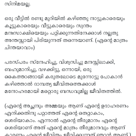
സിനിമയല്ല.
ഒരു വീട്ടില്‍ രണ്ടു മുറിയില്‍ കഴിഞ്ഞു നാട്ടുകാരെയും
കൂട്ടുകാരെയും വീട്ടുകാരെയും സ്വന്തം
മനഃസാക്ഷിയെയും പറ്റിക്കുന്നതിനേക്കാള്‍ നല്ലതു
അന്തസ്സായി പിരിയുന്നത് തന്നെയാണ്. (എന്റെ മാത്രം
ചിന്തയാവാം)
പരസ്പരം സ്‌നേഹിച്ചു, വിശ്വസിച്ചു മനസ്സിലാക്കി,
ബഹുമാനിച്ചു, വഴക്കിട്ടു, ഒന്നായി, ഒരു
കൈത്താങ്ങായി കരുതലോടെ മുന്നോട്ടു പോകാന്‍
കഴിഞ്ഞാല്‍ ദാമ്പത്യ ജീവിതത്തെക്കാള്‍
മനോഹരമായി മറ്റൊരു ബന്ധവുമില്ല ജീവിതത്തില്‍.
(എന്റെ അച്ഛനും അമ്മയും ആണ് എന്റെ ഉദാഹരണം
എനിക്കതിനു പറ്റാത്തത് എന്റെ തെറ്റാകാം,
ശെരിയാകാം. എന്നാല്‍ എന്റെ തീരുമാനം എന്റെ
ശെരിയാണ് അത് എന്റെ മാത്രം തീരുമാനവും ആണ്
കാരണം എന്റെ ജീവിതം ജീവിക്കുന്നത് ഞാന്‍ ആണ് )