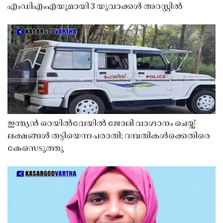
എംഡിഎംഎയുമായി 3 യുവാക്കൾ അറസ്റ്റിൽ
ഇന്ത്യൻ റെയിൽവേയിൽ ജോലി വാഗ്ദാനം ചെയ്ത്
ലക്ഷങ്ങൾ തട്ടിയെന്ന പരാതി; ദമ്പതികൾക്കെതിരെ
കേസെടുത്തു