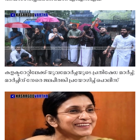
കളക്ടറേറ്റിലേക്ക് യുവമോർച്ചയുടെ പ്രതിഷേധ മാർച്ച്;
മാർച്ചിന് നേരെ ജലപീരങ്കി പ്രയോഗിച്ച് പൊലീസ്