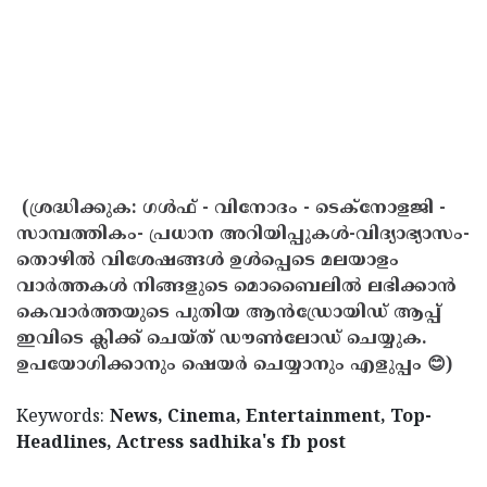
(ശ്രദ്ധിക്കുക: ഗൾഫ് - വിനോദം - ടെക്നോളജി -
സാമ്പത്തികം- പ്രധാന അറിയിപ്പുകൾ-വിദ്യാഭ്യാസം-
തൊഴിൽ വിശേഷങ്ങൾ ഉൾപ്പെടെ മലയാളം
വാർത്തകൾ നിങ്ങളുടെ മൊബൈലിൽ ലഭിക്കാൻ
കെവാർത്തയുടെ പുതിയ ആൻഡ്രോയിഡ് ആപ്പ്
ഇവിടെ ക്ലിക്ക് ചെയ്ത് ഡൗൺലോഡ് ചെയ്യുക.
ഉപയോഗിക്കാനും ഷെയർ ചെയ്യാനും എളുപ്പം 😊)
Keywords:
News, Cinema, Entertainment, Top-
Headlines, Actress sadhika's fb post