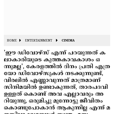
Fitr
May
Day
Eid
Al
Independence
Ad'ha
Day
Onam
HOME
ENTERTAINMENT
CINEMA
J&K
State
'ഈ ഡിവോഴ്‌സ് എന്ന് പറയുന്നത് ക
Haryana
ലാകാരിയുടെ കുത്തകാവകാശം ഒ
Assembly
State
Diwali
ന്നുമല്ല', കേരളത്തില്‍ ദിനം പ്രതി എത്ര
Elections
Assembly
Christmas
യോ ഡിവോഴ്‌സുകള്‍ നടക്കുന്നുണ്ട്,
Elections
വിരലില്‍ എണ്ണാവുന്നത് മാത്രമാണ്
New-
സിനിമയില്‍ ഉണ്ടാകുന്നത്, താരപദവി
Year
Republic
ഉള്ളത് കൊണ്ട് അവ എല്ലാവരും അ
Day
Budget
റിയുന്നു, ഒരുമിച്ചു മുന്നോട്ടു ജീവിതം
കൊണ്ടുപോകാന്‍ ആകുന്നില്ല എന്ന് മ
Delhi