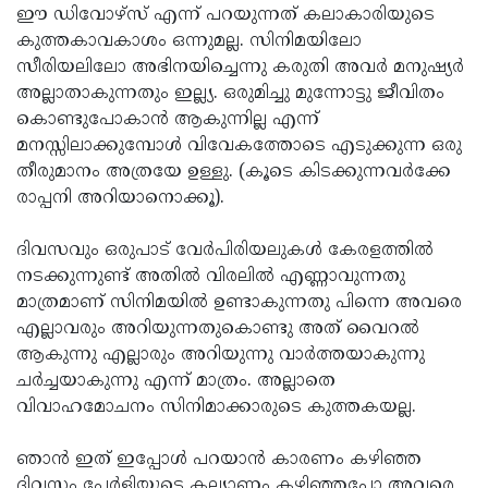
ഈ ഡിവോഴ്‌സ് എന്ന് പറയുന്നത് കലാകാരിയുടെ
കുത്തകാവകാശം ഒന്നുമല്ല. സിനിമയിലോ
സീരിയലിലോ അഭിനയിച്ചെന്നു കരുതി അവര്‍ മനുഷ്യര്‍
അല്ലാതാകുന്നതും ഇല്ല്യ. ഒരുമിച്ചു മുന്നോട്ടു ജീവിതം
കൊണ്ടുപോകാന്‍ ആകുന്നില്ല എന്ന്
മനസ്സിലാക്കുമ്പോള്‍ വിവേകത്തോടെ എടുക്കുന്ന ഒരു
തീരുമാനം അത്രയേ ഉള്ളു. (കൂടെ കിടക്കുന്നവര്‍ക്കേ
രാപ്പനി അറിയാനൊക്കൂ).
ദിവസവും ഒരുപാട് വേര്‍പിരിയലുകള്‍ കേരളത്തില്‍
നടക്കുന്നുണ്ട് അതില്‍ വിരലില്‍ എണ്ണാവുന്നതു
മാത്രമാണ് സിനിമയില്‍ ഉണ്ടാകുന്നതു പിന്നെ അവരെ
എല്ലാവരും അറിയുന്നതുകൊണ്ടു അത് വൈറല്‍
ആകുന്നു എല്ലാരും അറിയുന്നു വാര്‍ത്തയാകുന്നു
ചര്‍ച്ചയാകുന്നു എന്ന് മാത്രം. അല്ലാതെ
വിവാഹമോചനം സിനിമാക്കാരുടെ കുത്തകയല്ല.
ഞാന്‍ ഇത് ഇപ്പോള്‍ പറയാന്‍ കാരണം കഴിഞ്ഞ
ദിവസം പേര്‍ളിയുടെ കല്യാണം കഴിഞ്ഞപ്പോ അവരെ