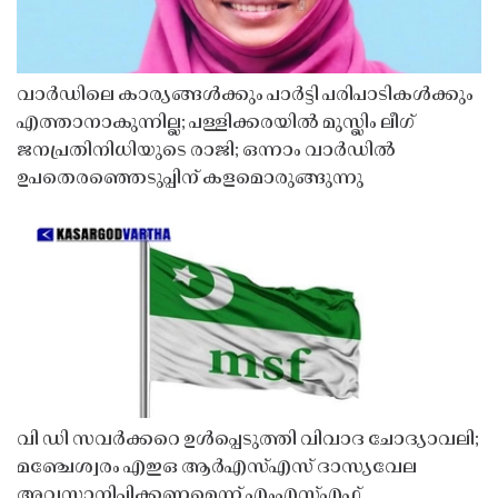
വാർഡിലെ കാര്യങ്ങൾക്കും പാർട്ടി പരിപാടികൾക്കും
എത്താനാകുന്നില്ല; പള്ളിക്കരയിൽ മുസ്ലിം ലീഗ്
ജനപ്രതിനിധിയുടെ രാജി; ഒന്നാം വാർഡിൽ
ഉപതെരഞ്ഞെടുപ്പിന് കളമൊരുങ്ങുന്നു
വി ഡി സവർക്കറെ ഉൾപ്പെടുത്തി വിവാദ ചോദ്യാവലി;
മഞ്ചേശ്വരം എഇഒ ആർഎസ്എസ് ദാസ്യവേല
അവസാനിപ്പിക്കണമെന്ന് എംഎസ്എഫ്