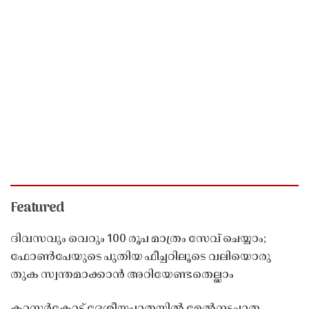
Featured
ദിവസവും വെറും 100 രൂപ മാത്രം സേവ് ചെയ്യാം;
ഫോൺപേയുടെ പുതിയ ഫീച്ചറിലൂടെ വലിയൊരു
തുക സ്വന്തമാക്കാൻ അറിയേണ്ടതെല്ലാം