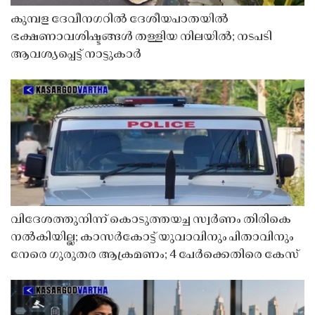
കുമ്പള ദേവീനഗറിൽ ദേശീയപാതയിൽ
ഭക്ഷണാവശിഷ്ടങ്ങൾ തള്ളിയ നിലയിൽ; നടപടി
ആവശ്യപ്പെട്ട് നാട്ടുകാർ
വിദേശത്തുനിന്ന് കൊടുത്തയച്ച സ്വർണം തിരികെ
നൽകിയില്ല; കാസർകോട്ട് യുവാവിനും പിതാവിനും
നേരെ ഗുരുതര ആക്രമണം; 4 പേർക്കെതിരെ കേസ്