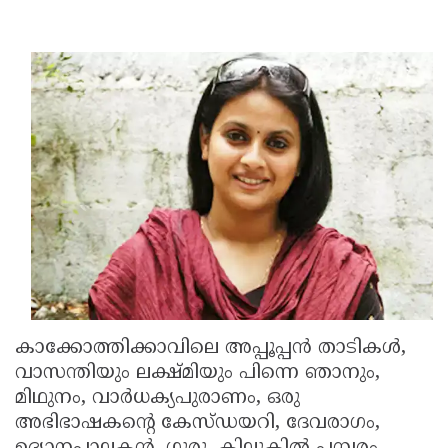
കാക്കോത്തിക്കാവിലെ അപ്പൂപ്പന്‍ താടികള്‍,
വാസന്തിയും ലക്ഷ്മിയും പിന്നെ ഞാനും,
മിഥുനം, വാര്‍ധക്യപുരാണം, ഒരു
അഭിഭാഷകന്റെ കേസ്ഡയറി, ദേവരാഗം,