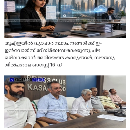
യുഎഇയിൽ വ്യാപാര സ്ഥാപനങ്ങൾക്ക് ഇ-
ഇൻവോയ്സിങ് നിർബന്ധമാക്കുന്നു; പിഴ
ഒഴിവാക്കാൻ അറിയേണ്ട കാര്യങ്ങൾ, സൗജന്യ
ശിൽപശാല ഓഗസ്റ്റ് 16-ന്