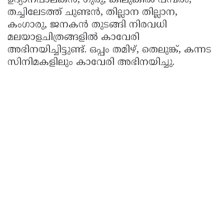
ഉദ്യാനപാലകന്‍, ഗുരു, കിലുകില്‍ പമ്പരം,
തച്ചിലേടത്ത് ചുണ്ടന്‍, തില്ലാന തില്ലാന,
കംഗാരു, ജനകന്‍ തുടങ്ങി നിരവധി
മലയാളചിത്രങ്ങളില്‍ കാവേരി
അഭിനയിച്ചിട്ടുണ്ട്. ഒപ്പം തമിഴ്, തെലുങ്ക്, കന്നട
സിനിമകളിലും കാവേരി അഭിനയിച്ചു.