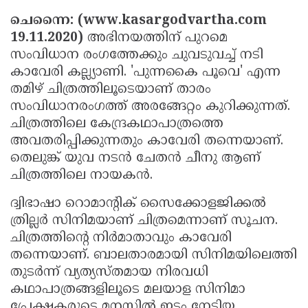
Election
Maha
ചെന്നൈ: (www.kasargodvartha.com
Shivarathri
International
19.11.2020)
അഭിനയത്തിന് പുറമെ
സംവിധാന രംഗത്തേക്കും ചുവടുവച്ച് നടി
Women's
Anti-
കാവേരി കല്ല്യാണി. 'പുന്നകൈ പൂവെ' എന്ന
Day
Drug
Attukal
തമിഴ് ചിത്രത്തിലൂടെയാണ് താരം
Campaign
Pongala
Holi
സംവിധാനരംഗത്ത് അരങ്ങേറ്റം കുറിക്കുന്നത്.
ചിത്രത്തിലെ കേന്ദ്രകഥാപാത്രത്തെ
2025
2025
IPL
അവതരിപ്പിക്കുന്നതും കാവേരി തന്നെയാണ്.
2025
Eid
തെലുങ്ക് യുവ നടന്‍ ചേതന്‍ ചീനു ആണ്
ചിത്രത്തിലെ നായകന്‍.
Al-
Waqf
Fitr
ദ്വിഭാഷാ റൊമാന്റിക് സൈക്കോളജിക്കല്‍
Bill
Vishu
ത്രില്ലര്‍ സിനിമയാണ് ചിത്രമെന്നാണ് സൂചന.
2025
Controversy
Festival
Good
ചിത്രത്തിന്റെ നിര്‍മാതാവും കാവേരി
2025
Friday
Easter
തന്നെയാണ്. ബാലതാരമായി സിനിമയിലെത്തി
തുടര്‍ന്ന് വ്യത്യസ്തമായ നിരവധി
Observance
Sunday
By-
കഥാപാത്രങ്ങളിലൂടെ മലയാള സിനിമാ
2025
2025
Election
Bihar
പ്രേക്ഷകരുടെ മനസില്‍ ഇടം നേടിയ