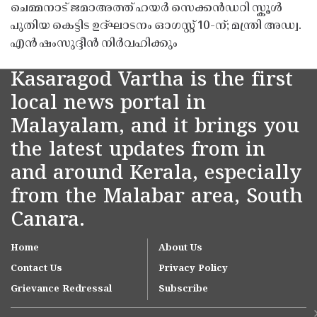
ചെമ്മനാട് ജമാഅത്ത് ഹയർ സെക്കൻഡറി സ്കൂൾ
പുതിയ കെട്ടിട ഉദ്ഘാടനം ഓഗസ്റ്റ് 10-ന്; മന്ത്രി അഡ്വ.
എൻ ഷംസുദ്ദീൻ നിർവഹിക്കും
Kasaragod Vartha is the first
local news portal in
Malayalam, and it brings you
the latest updates from in
and around Kerala, especially
from the Malabar area, South
Canara.
Home
About Us
Contact Us
Privacy Policy
Grievance Redressal
Subscribe