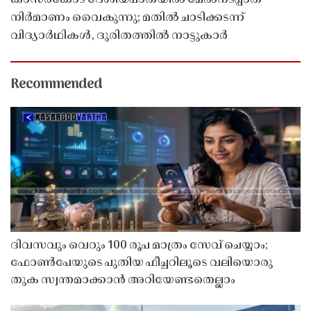
കാസർകോട് ദേശീയപാതയിൽ മേൽനടപ്പാത
നിർമാണം വൈകുന്നു; മതിൽ ചാടിക്കടന്ന്
വിദ്യാർഥികൾ, ദുരിതത്തിൽ നാട്ടുകാർ
Recommended
ദിവസവും വെറും 100 രൂപ മാത്രം സേവ് ചെയ്യാം;
ഫോൺപേയുടെ പുതിയ ഫീച്ചറിലൂടെ വലിയൊരു
തുക സ്വന്തമാക്കാൻ അറിയേണ്ടതെല്ലാം