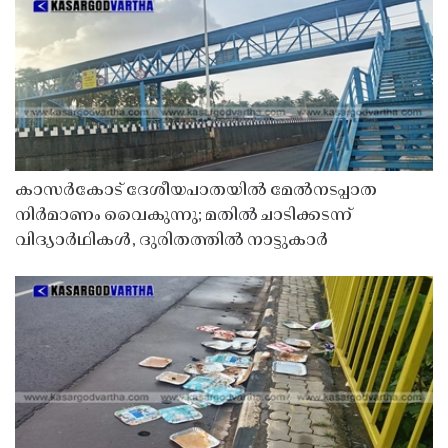
കാസർകോട് ദേശീയപാതയിൽ മേൽനടപ്പാത
നിർമാണം വൈകുന്നു; മതിൽ ചാടിക്കടന്ന്
വിദ്യാർഥികൾ, ദുരിതത്തിൽ നാട്ടുകാർ