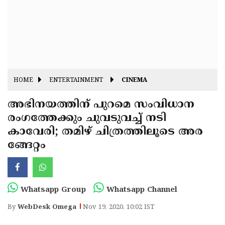
Fitr
May
Day
Eid
Al
Independence
Ad'ha
Day
Onam
HOME
ENTERTAINMENT
CINEMA
J&K
State
അഭിനയത്തിന് പുറമെ സംവിധാന
Haryana
രംഗത്തേക്കും ചുവടുവച്ച് നടി
Assembly
State
Diwali
കാവേരി; തമിഴ് ചിത്രത്തിലൂടെ അര
Elections
Assembly
Christmas
ങ്ങേറ്റം
Elections
New-
Year
Republic
Whatsapp Group
Whatsapp Channel
Day
Budget
By
WebDesk Omega
Nov 19, 2020, 10:02 IST
Delhi