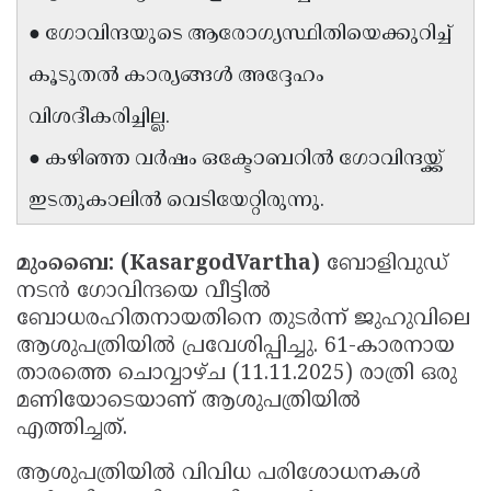
Updates
Assembly
● ഗോവിന്ദയുടെ ആരോഗ്യസ്ഥിതിയെക്കുറിച്ച്‌
Kerala
Polls
Local
Look
കൂടുതൽ കാര്യങ്ങൾ അദ്ദേഹം
Body
Back
വിശദീകരിച്ചില്ല.
Election
2025
● കഴിഞ്ഞ വർഷം ഒക്ടോബറിൽ ഗോവിന്ദയ്ക്ക്‌
ഇടതുകാലിൽ വെടിയേറ്റിരുന്നു.
മുംബൈ: (KasargodVartha)
ബോളിവുഡ്
നടൻ ഗോവിന്ദയെ വീട്ടിൽ
ബോധരഹിതനായതിനെ തുടർന്ന്‌ ജുഹുവിലെ
ആശുപത്രിയിൽ പ്രവേശിപ്പിച്ചു. 61-കാരനായ
താരത്തെ ചൊവ്വാഴ്ച (11.11.2025) രാത്രി ഒരു
മണിയോടെയാണ്‌ ആശുപത്രിയിൽ
എത്തിച്ചത്‌.
ആശുപത്രിയിൽ വിവിധ പരിശോധനകൾ