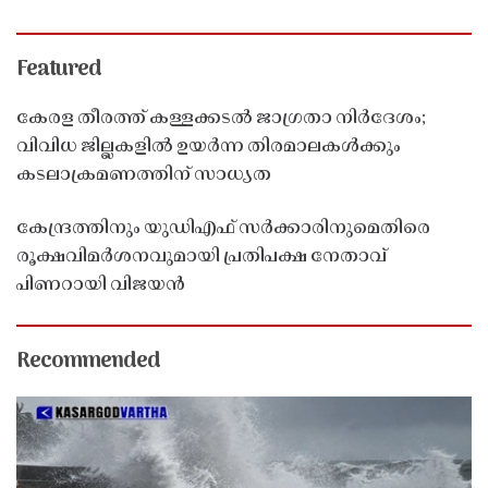
Featured
കേരള തീരത്ത് കള്ളക്കടൽ ജാഗ്രതാ നിർദേശം;
വിവിധ ജില്ലകളിൽ ഉയർന്ന തിരമാലകൾക്കും
കടലാക്രമണത്തിന് സാധ്യത
കേന്ദ്രത്തിനും യുഡിഎഫ് സർക്കാരിനുമെതിരെ
രൂക്ഷവിമർശനവുമായി പ്രതിപക്ഷ നേതാവ്
പിണറായി വിജയൻ
Recommended