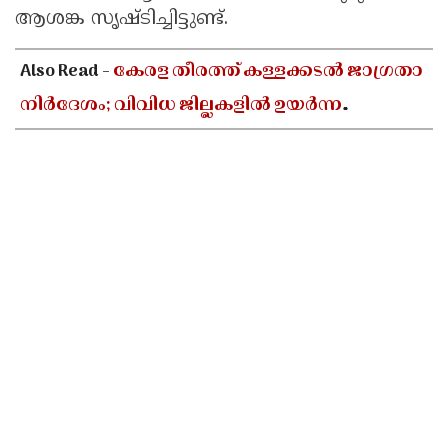
ആശങ്ക സൃഷ്ടിച്ചിട്ടുണ്ട്‌.
Also Read -
കേരള തീരത്ത് കള്ളക്കടൽ ജാഗ്രതാ
നിർദേശം; വിവിധ ജില്ലകളിൽ ഉയർന്ന
തിരമാലകൾക്കും കടലാക്രമണത്തിന്
സാധ്യത