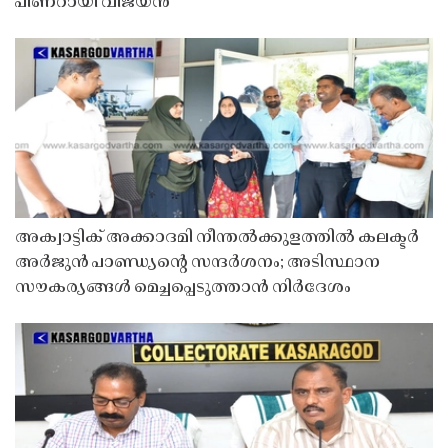
പിണറായി വിജയൻ
അക്വാട്ടിക് അക്കാദമി നീന്തൽക്കുളത്തിൽ കലക്ടർ
അർജുൻ പാണ്ഡ്യൻ്റെ സന്ദർശനം; അടിസ്ഥാന
സൗകര്യങ്ങൾ മെച്ചപ്പെടുത്താൻ നിർദേശം