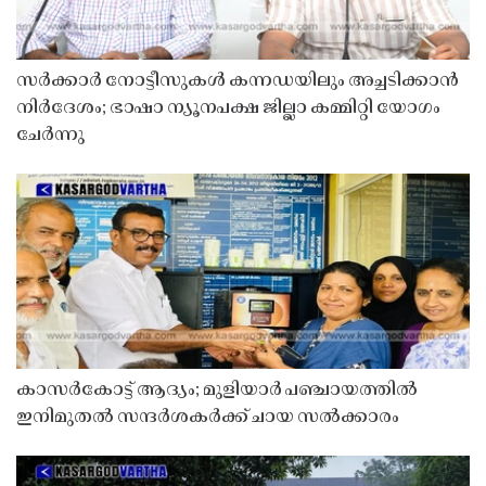
സർക്കാർ നോട്ടീസുകൾ കന്നഡയിലും അച്ചടിക്കാൻ
നിർദേശം; ഭാഷാ ന്യൂനപക്ഷ ജില്ലാ കമ്മിറ്റി യോഗം
ചേർന്നു
കാസർകോട്ട് ആദ്യം; മുളിയാർ പഞ്ചായത്തിൽ
ഇനിമുതൽ സന്ദർശകർക്ക് ചായ സൽക്കാരം