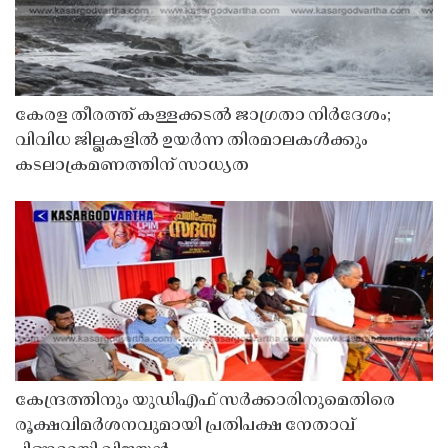
കേരള തീരത്ത് കള്ളക്കടൽ ജാഗ്രതാ നിർദേശം;
വിവിധ ജില്ലകളിൽ ഉയർന്ന തിരമാലകൾക്കും
കടലാക്രമണത്തിന് സാധ്യത
കേന്ദ്രത്തിനും യുഡിഎഫ് സർക്കാരിനുമെതിരെ
രൂക്ഷവിമർശനവുമായി പ്രതിപക്ഷ നേതാവ്