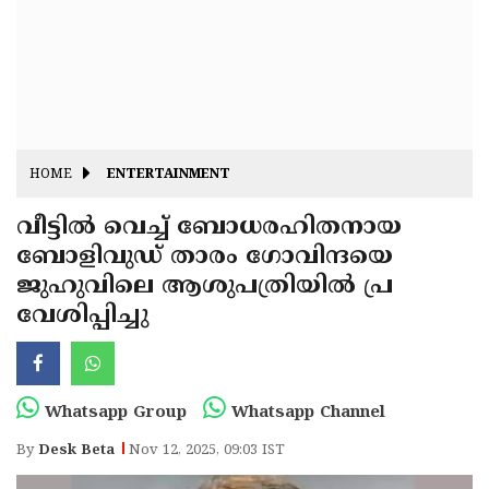
Fitr
May
Day
Eid
Al
Independence
Ad'ha
Day
Onam
HOME
ENTERTAINMENT
J&K
State
വീട്ടിൽ വെച്ച്‌ ബോധരഹിതനായ
Haryana
ബോളിവുഡ് താരം ഗോവിന്ദയെ
Assembly
State
Diwali
ജുഹുവിലെ ആശുപത്രിയിൽ പ്ര
Elections
Assembly
Christmas
വേശിപ്പിച്ചു
Elections
New-
Year
Republic
Whatsapp Group
Whatsapp Channel
Day
Budget
By
Desk Beta
Nov 12, 2025, 09:03 IST
Delhi