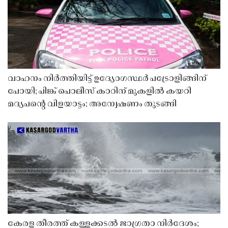
വാഹനം നിർത്തിയിട്ട് ഉദ്യോഗസ്ഥർ പട്രോളിങ്ങിന്
പോയി; പിങ്ക് പൊലീസ് കാറിന് മുകളിൽ കയറി
മദ്യപൻ്റെ വിളയാട്ടം; അന്വേഷണം തുടങ്ങി
കേരള തീരത്ത് കള്ളക്കടൽ ജാഗ്രതാ നിർദേശം;