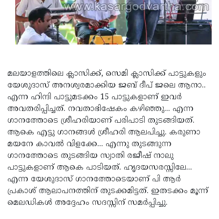
Updates
Assembly
Kerala
Polls
Local
Look
Body
Back
Election
2025
മലയാളത്തിലെ ക്ലാസിക്ക്, സെമി ക്ലാസിക്ക് പാട്ടുകളും
യേശുദാസ് അനശ്വരമാക്കിയ ജബ് ദീപ് ജലെ ആനാ..
എന്ന ഹിന്ദി പാട്ടുമടക്കം 15 പാട്ടുകളാണ് ഇവര്‍
അവതരിപ്പിച്ചത്. നവതാഭിഷേകം കഴിഞ്ഞു... എന്ന
ഗാനത്തോടെ ശ്രീഹരിയാണ് പരിപാടി തുടങ്ങിയത്.
ആകെ എട്ടു ഗാനങ്ങള്‍ ശ്രീഹരി ആലപിച്ചു. കരുണാ
മയനേ കാവല്‍ വിളക്കേ... എന്നു തുടങ്ങുന്ന
ഗാനത്തോടെ തുടങ്ങിയ സ്വാതി രജീഷ് നാലു
പാട്ടുകളാണ് ആകെ പാടിയത്. ഹൃദയസരസ്സിലേ...
എന്ന യേശുദാസ് ഗാനത്തോടെയാണ് പി ആര്‍
പ്രകാശ് ആലാപനത്തിന് തുടക്കമിട്ടത്. ഇതടക്കം മൂന്ന്
മെലഡികള്‍ അദ്ദേഹം സദസ്സിന് സമര്‍പ്പിച്ചു.