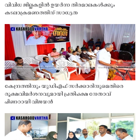
വിവിധ ജില്ലകളിൽ ഉയർന്ന തിരമാലകൾക്കും
കടലാക്രമണത്തിന് സാധ്യത
കേന്ദ്രത്തിനും യുഡിഎഫ് സർക്കാരിനുമെതിരെ
രൂക്ഷവിമർശനവുമായി പ്രതിപക്ഷ നേതാവ്
പിണറായി വിജയൻ