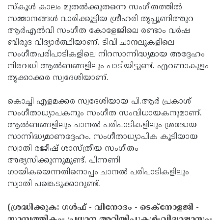
സ്‌കൂള്‍ കാലം മുതല്‍ക്കുതന്നെ സംഗീതത്തില്‍
സമ്മാനങ്ങള്‍ വാരിക്കൂട്ടിയ ശ്രീഹരി തൃപ്പൂണിത്തുറ
ആര്‍എല്‍വി സംഗീത കോളേജിലെ രണ്ടാം വര്‍ഷ
ബിരുദ വിദ്യാര്‍ത്ഥിയാണ്. ടിവി ചാനലുകളിലെ
സംഗീതപരിപാടികളിലെ നിറസാന്നിദ്ധ്യമായ അദ്ദേഹം
നിരവധി ആല്‍ബങ്ങളിലും പാടിയിട്ടുണ്ട്. എറണാകുളം
തൃക്കാക്കര സ്വദേശിയാണ്.
കൊച്ചി എളമക്കര സ്വദേശിയായ പി.ആര്‍ പ്രകാശ്
സംഗീതാധ്യാപകനും സംഗീത സംവിധായകനുമാണ്.
ആല്‍ബങ്ങളിലും ചാനല്‍ പരിപാടികളിലും ശ്രദ്ധേയ
സാന്നിദ്ധ്യമാണദ്ദേഹം. സംഗീതാധ്യാപിക കൂടിയായ
സ്വാതി രജീഷ് ശാസ്ത്രീയ സംഗീതം
അഭ്യസിക്കുന്നുമുണ്ട്. പിന്നണി
ഗായികയെന്നതിനൊപ്പം ചാനല്‍ പരിപാടികളിലും
സ്വാതി പങ്കെടുക്കാറുണ്ട്.
(ശ്രദ്ധിക്കുക: ഗൾഫ് - വിനോദം - ടെക്നോളജി -
സാമ്പത്തികം- പ്രധാന അറിയിപ്പുകൾ-വിദ്യാഭ്യാസം-