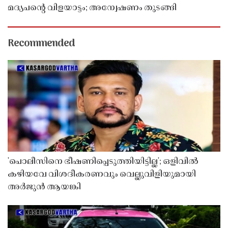
മദ്യപൻ്റെ വിളയാട്ടം; അന്വേഷണം തുടങ്ങി
Recommended
'പൊലീസിനെ ഭീഷണിപ്പെടുത്തിയിട്ടില്ല'; ഒളിവിൽ
കഴിയവേ വിശദീകരണവും വെല്ലുവിളിയുമായി
അർജുൻ ആയങ്കി