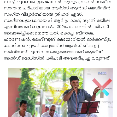
Election
നിറച്ച് എറണാകുളം ജനറല്‍ ആശുപത്രിയില്‍ സംഗീത
Maha
സാന്ത്വന പരിപാടിയായ ആര്‍ട്‌സ് ആന്‍ഡ് മെഡിസിന്‍.
Shivarathri
International
സംഗീത വിദ്യാര്‍ത്ഥിയായ ശ്രീഹരി എസ്,
Women's
സംഗീതാധ്യാപകരായ പി ആര്‍ പ്രകാശ്, സ്വാതി രജീഷ്
Anti-
എന്നിവരാണ് ബുധനാഴ്ച 202ാം ലക്കത്തില്‍ പരിപാടി
Day
Drug
Attukal
അവതരിപ്പിക്കാനെത്തിയത്. കൊച്ചി ബിനാലെ
Campaign
Pongala
ഫൗണ്ടേഷന്‍, മെഹ്ബൂബ് മെമ്മോറിയല്‍ ഓര്‍ക്കസ്ട്ര,
Holi
കാസിനോ എയര്‍ കാറ്ററേഴ്‌സ് ആന്‍ഡ് ഫ്‌ളൈറ്റ്
2025
2025
IPL
സര്‍വീസസ് എന്നിവ സംയുക്തമായാണ് ആര്‍ട്‌സ്
2025
ആന്‍ഡ് മെഡിസിന്‍ പരിപാടി അവതരിപ്പിച്ചു വരുന്നത്.
Eid
Al-
Waqf
Fitr
Bill
Vishu
2025
Controversy
Festival
Good
2025
Friday
Easter
Observance
Sunday
By-
2025
2025
Election
Bihar