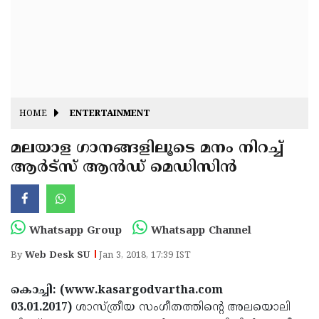
Fitr
May
Day
Eid
Al
Independence
Ad'ha
Day
Onam
HOME
ENTERTAINMENT
J&K
State
മലയാള ഗാനങ്ങളിലൂടെ മനം നിറച്ച്
Haryana
ആര്‍ട്‌സ് ആന്‍ഡ് മെഡിസിന്‍
Assembly
State
Diwali
Elections
Assembly
Christmas
Elections
New-
Whatsapp Group
Whatsapp Channel
Year
Republic
By
Web Desk SU
Jan 3, 2018, 17:39 IST
Day
Budget
കൊച്ചി: (www.kasargodvartha.com
Delhi
03.01.2017)
ശാസ്ത്രീയ സംഗീതത്തിന്റെ അലയൊലി