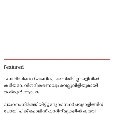
Featured
'പൊലീസിനെ ഭീഷണിപ്പെടുത്തിയിട്ടില്ല'; ഒളിവിൽ
കഴിയവേ വിശദീകരണവും വെല്ലുവിളിയുമായി
അർജുൻ ആയങ്കി
വാഹനം നിർത്തിയിട്ട് ഉദ്യോഗസ്ഥർ പട്രോളിങ്ങിന്
പോയി; പിങ്ക് പൊലീസ് കാറിന് മുകളിൽ കയറി