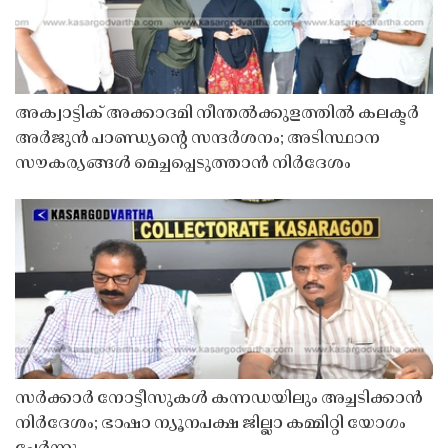
അക്വാട്ടിക് അക്കാദമി നീന്തൽക്കുളത്തിൽ കലക്ടർ
അർജുൻ പാണ്ഡ്യൻ്റെ സന്ദർശനം; അടിസ്ഥാന
സൗകര്യങ്ങൾ മെച്ചപ്പെടുത്താൻ നിർദേശം
സർക്കാർ നോട്ടീസുകൾ കന്നഡയിലും അച്ചടിക്കാൻ
നിർദേശം; ഭാഷാ ന്യൂനപക്ഷ ജില്ലാ കമ്മിറ്റി യോഗം