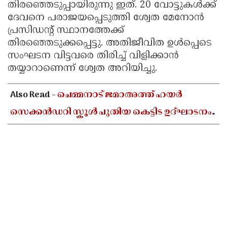
തിരഞ്ഞെടുപ്പായിരുന്നു ഇത്. 20 വോട്ടുകൾക്ക്
ദേവനെ പരാജയപ്പെടുത്തി ശ്വേത മേനോൻ
പ്രസിഡന്റ് സ്ഥാനത്തേക്ക്
തിരഞ്ഞെടുക്കപ്പെട്ടു. അതിജീവിത ഉൾപ്പെടെ
സംഘടന വിട്ടവരെ തിരിച്ച് വിളിക്കാൻ
തയ്യാറാണെന്ന് ശ്വേത അറിയിച്ചു.
Also Read -
ചെമ്മനാട് ജമാഅത്ത് ഹയർ
സെക്കൻഡറി സ്കൂൾ പുതിയ കെട്ടിട ഉദ്ഘാടനം
ഓഗസ്റ്റ് 10-ന്; മന്ത്രി അഡ്വ. എൻ ഷംസുദ്ദീൻ
നിർവഹിക്കും