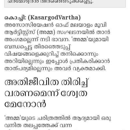
പരമേശ്വരൻ തിരഞ്ഞെടുക്കപ്പെട്ടു.
Updates
Assembly
Kerala
Polls
കൊച്ചി: (KasargodVartha)
Local
Look
അസോസിയേഷന്‍ ഓഫ് മലയാളം മൂവി
Body
Back
ആര്‍ട്ടിസ്റ്റ്‌സ് (അമ്മ) സംഘടനയിൽ താൻ
Election
2025
അംഗമല്ലെന്ന് നടി ഭാവന. 'അമ്മ'യുമായി
ബന്ധപ്പെട്ട തിരഞ്ഞെടുപ്പ്
വിഷയങ്ങളെക്കുറിച്ച് തനിക്കൊന്നും
അറിയില്ലെന്നും ഇപ്പോൾ പ്രതികരിക്കാൻ
താത്പര്യമില്ലെന്നും അവർ വ്യക്തമാക്കി.
അതിജീവിത തിരിച്ച്
വരണമെന്ന് ശ്വേത
മേനോൻ
'അമ്മ'യുടെ ചരിത്രത്തിൽ ആദ്യമായി ഒരു
വനിത തലപ്പത്തേക്ക് വന്ന