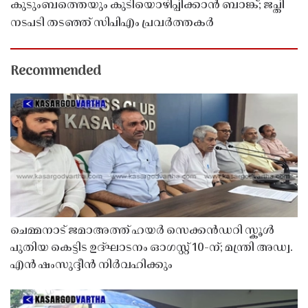
കുടുംബത്തെയും കുടിയൊഴിപ്പിക്കാൻ ബാങ്ക്; ജപ്തി
നടപടി തടഞ്ഞ് സിപിഎം പ്രവർത്തകർ
Recommended
ചെമ്മനാട് ജമാഅത്ത് ഹയർ സെക്കൻഡറി സ്കൂൾ
പുതിയ കെട്ടിട ഉദ്ഘാടനം ഓഗസ്റ്റ് 10-ന്; മന്ത്രി അഡ്വ.
എൻ ഷംസുദ്ദീൻ നിർവഹിക്കും