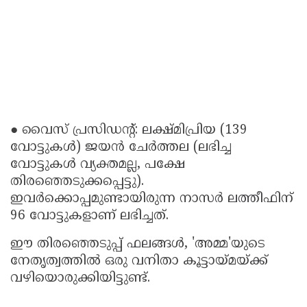
● വൈസ് പ്രസിഡന്റ്: ലക്ഷ്മിപ്രിയ (139
വോട്ടുകൾ) ജയൻ ചേർത്തല (ലഭിച്ച
വോട്ടുകൾ വ്യക്തമല്ല, പക്ഷേ
തിരഞ്ഞെടുക്കപ്പെട്ടു).
ഇവർക്കൊപ്പമുണ്ടായിരുന്ന നാസർ ലത്തീഫിന്
96 വോട്ടുകളാണ് ലഭിച്ചത്.
ഈ തിരഞ്ഞെടുപ്പ് ഫലങ്ങൾ, 'അമ്മ'യുടെ
നേതൃത്വത്തിൽ ഒരു വനിതാ കൂട്ടായ്മയ്ക്ക്
വഴിയൊരുക്കിയിട്ടുണ്ട്.