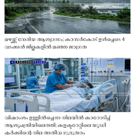
മഴയ്ക്ക് നേരിയ ആശ്വാസം; കാസർകോട് ഉൾപ്പെടെ 4
വടക്കൻ ജില്ലകളിൽ മഞ്ഞ ജാഗ്രത
വിഷാംശം ഉള്ളിൽച്ചെന്ന നിലയിൽ കാറോടിച്ച്
ആശുപത്രിയിലെത്തി; കളക്ടറേറ്റിലെ യുഡി
ക്ലർക്കിൻ്റെ നില അതീവ ഗുരുതരം