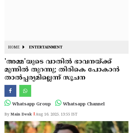
Fitr
May
Day
Eid
Al
Independence
Ad'ha
Day
Onam
HOME
ENTERTAINMENT
J&K
State
'അമ്മ'യുടെ വാതിൽ ഭാവനയ്ക്ക്
Haryana
മുന്നിൽ തുറന്നു; തിരികെ പോകാൻ
Assembly
State
Diwali
താൽപ്പര്യമില്ലെന്ന് സൂചന
Elections
Assembly
Christmas
Elections
New-
Year
Republic
Whatsapp Group
Whatsapp Channel
Day
Budget
By
Main Desk
Aug 16, 2025, 13:55 IST
Delhi