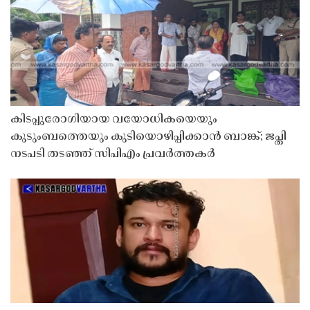
കിടപ്പുരോഗിയായ വയോധികയെയും
കുടുംബത്തെയും കുടിയൊഴിപ്പിക്കാൻ ബാങ്ക്; ജപ്തി
നടപടി തടഞ്ഞ് സിപിഎം പ്രവർത്തകർ