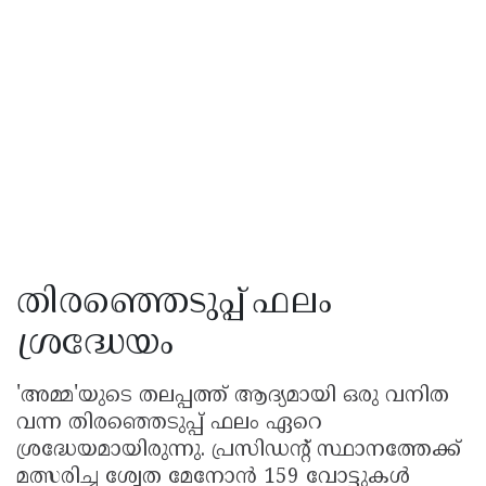
തിരഞ്ഞെടുപ്പ് ഫലം
ശ്രദ്ധേയം
'അമ്മ'യുടെ തലപ്പത്ത് ആദ്യമായി ഒരു വനിത
വന്ന തിരഞ്ഞെടുപ്പ് ഫലം ഏറെ
ശ്രദ്ധേയമായിരുന്നു. പ്രസിഡന്റ് സ്ഥാനത്തേക്ക്
മത്സരിച്ച ശ്വേത മേനോൻ 159 വോട്ടുകൾ