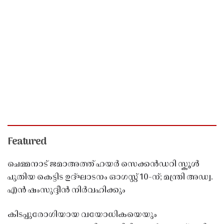
Featured
ചെമ്മനാട് ജമാഅത്ത് ഹയർ സെക്കൻഡറി സ്കൂൾ
പുതിയ കെട്ടിട ഉദ്ഘാടനം ഓഗസ്റ്റ് 10-ന്; മന്ത്രി അഡ്വ.
എൻ ഷംസുദ്ദീൻ നിർവഹിക്കും
കിടപ്പുരോഗിയായ വയോധികയെയും