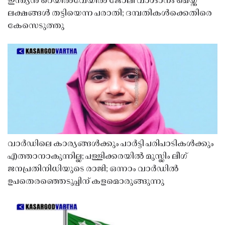
ഇന്ത്യൻ റെയിൽവേയിൽ ജോലി വാഗ്ദാനം ചെയ്ത്
ലക്ഷങ്ങൾ തട്ടിയെന്ന പരാതി; ദമ്പതികൾക്കെതിരെ
കേസെടുത്തു
വാർഡിലെ കാര്യങ്ങൾക്കും പാർട്ടി പരിപാടികൾക്കും
എത്താനാകുന്നില്ല; പള്ളിക്കരയിൽ മുസ്ലിം ലീഗ്
ജനപ്രതിനിധിയുടെ രാജി; ഒന്നാം വാർഡിൽ
ഉപതെരഞ്ഞെടുപ്പിന് കളമൊരുങ്ങുന്നു