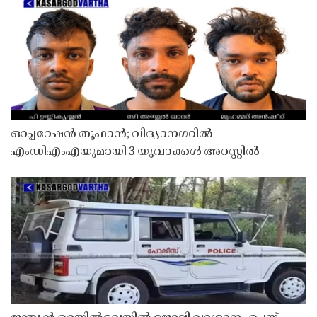
ഓപ്പറേഷൻ തൂഫാൻ; വിദ്യാനഗറിൽ
എംഡിഎംഎയുമായി 3 യുവാക്കൾ അറസ്റ്റിൽ