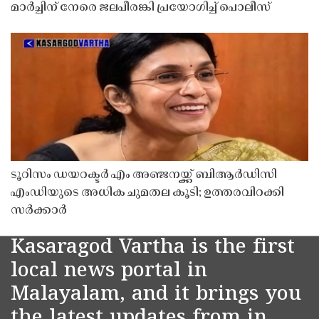
മാർച്ചിന് നേരെ ജലപീരങ്കി പ്രയോഗിച്ച് പൊലീസ്
ടൂറിസം ഡയറക്ടർ എം അഞ്ജനയ്ക്ക് ബിആർഡിസി
എംഡിയുടെ അധിക ചുമതല കൂടി; ഉത്തരവിറക്കി
സർക്കാർ
Kasaragod Vartha is the first
local news portal in
Malayalam, and it brings you
the latest updates from in