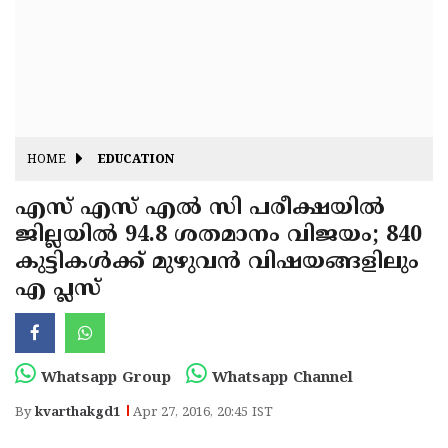
Fitr
May
Day
Eid
Al
Independence
Ad'ha
Day
Onam
HOME
EDUCATION
J&K
State
എസ് എസ് എല്‍ സി പരീക്ഷയില്‍
Haryana
ജില്ലയില്‍ 94.8 ശതമാനം വിജയം; 840
Assembly
State
Diwali
കുട്ടികള്‍ക്ക് മുഴുവന്‍ വിഷയങ്ങളിലും
Elections
Assembly
Christmas
എ പ്ലസ്
Elections
New-
Year
Republic
Whatsapp Group
Whatsapp Channel
Day
Budget
By
kvarthakgd1
Apr 27, 2016, 20:45 IST
Delhi