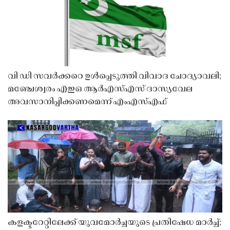
വി ഡി സവർക്കറെ ഉൾപ്പെടുത്തി വിവാദ ചോദ്യാവലി;
മഞ്ചേശ്വരം എഇഒ ആർഎസ്എസ് ദാസ്യവേല
അവസാനിപ്പിക്കണമെന്ന് എംഎസ്എഫ്
കളക്ടറേറ്റിലേക്ക് യുവമോർച്ചയുടെ പ്രതിഷേധ മാർച്ച്;