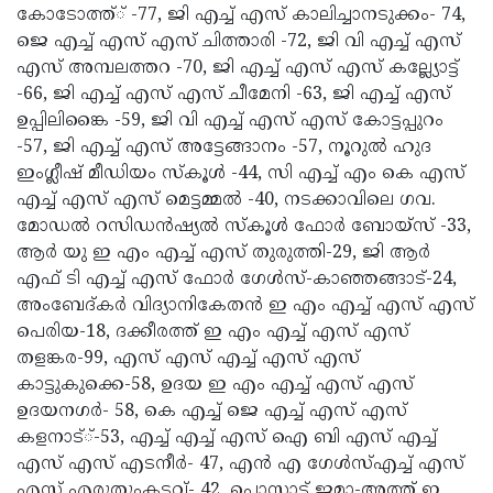
കോടോത്ത്് -77, ജി എച്ച് എസ് കാലിച്ചാനടുക്കം- 74,
ജെ എച്ച് എസ് എസ് ചിത്താരി -72, ജി വി എച്ച് എസ്
എസ് അമ്പലത്തറ -70, ജി എച്ച് എസ് എസ് കല്ല്യോട്ട്
-66, ജി എച്ച് എസ് എസ് ചീമേനി -63, ജി എച്ച് എസ്
ഉപ്പിലിങ്കൈ -59, ജി വി എച്ച് എസ് എസ് കോട്ടപ്പുറം
-57, ജി എച്ച് എസ് അട്ടേങ്ങാനം -57, നൂറുല്‍ ഹുദ
ഇംഗ്ലീഷ് മീഡിയം സ്‌കൂള്‍ -44, സി എച്ച് എം കെ എസ്
എച്ച് എസ് എസ് മെട്ടമ്മല്‍ -40, നടക്കാവിലെ ഗവ.
മോഡല്‍ റസിഡന്‍ഷ്യല്‍ സ്‌കൂള്‍ ഫോര്‍ ബോയ്‌സ് -33,
ആര്‍ യു ഇ എം എച്ച് എസ് തുരുത്തി-29, ജി ആര്‍
എഫ് ടി എച്ച് എസ് ഫോര്‍ ഗേള്‍സ്-കാഞ്ഞങ്ങാട്-24,
അംബേദ്കര്‍ വിദ്യാനികേതന്‍ ഇ എം എച്ച് എസ് എസ്
പെരിയ-18, ദക്കീരത്ത് ഇ എം എച്ച് എസ് എസ്
തളങ്കര-99, എസ് എസ് എച്ച് എസ് എസ്
കാട്ടുകുക്കെ-58, ഉദയ ഇ എം എച്ച് എസ് എസ്
ഉദയനഗര്‍- 58, കെ എച്ച് ജെ എച്ച് എസ് എസ്
കളനാട്്-53, എച്ച് എച്ച് എസ് ഐ ബി എസ് എച്ച്
എസ് എസ് എടനീര്‍- 47, എന്‍ എ ഗേള്‍സ്എച്ച് എസ്
എസ് എരുതുംകടവ്- 42, പൊസാട്ട് ജമാ-അത്ത് ഇ