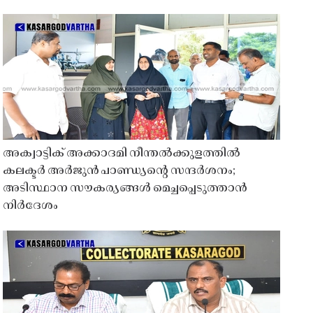
അക്വാട്ടിക് അക്കാദമി നീന്തൽക്കുളത്തിൽ
കലക്ടർ അർജുൻ പാണ്ഡ്യൻ്റെ സന്ദർശനം;
അടിസ്ഥാന സൗകര്യങ്ങൾ മെച്ചപ്പെടുത്താൻ
നിർദേശം