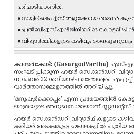
പരിപാടിയാണിത്.
● സയ്യിദ് കെ എസ് ആറ്റക്കോയ തങ്ങൾ കുമ്പ
● എൽബിഎസ് എൻജിനീയറിങ് കോളജ് പ്രിൻസ
● വിദ്യാർത്ഥികളുടെ കഴിവും നൈപുണ്യവും പ്രോ
കാസർകോട്: (KasargodVartha)
എസ്എസ്എ
സംഘടിപ്പിക്കുന്ന ഹയർ സെക്കൻഡറി വിദ്യാർ
നവംബർ 22 ശനിയാഴ്ച മഞ്ചേശ്വരം എഎച്ച് പ
വാർത്താസമ്മേളനത്തിൽ അറിയിച്ചു.
'മനുഷ്യർക്കൊപ്പം' എന്ന പ്രമേയത്തിൽ കേരള
യാത്രയുടെ അനുബന്ധമായാണ് സ്റ്റുഡന്റ്‌സ് 
ഹയർ സെക്കൻഡറി വിദ്യാർഥികളുടെ കഴിവും 
കരിയർ അടക്കമുള്ള മേഖലകളിൽ പുതിയ