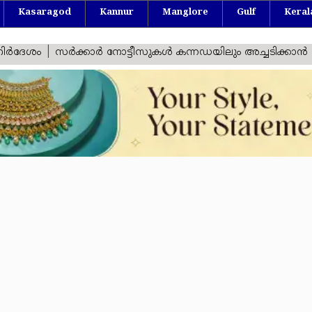
Kasaragod
Kannur
Manglore
Gulf
Keral