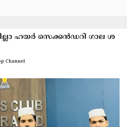
്ലാ ഹയർ സെക്കൻഡറി ഗാല ശ
p Channel