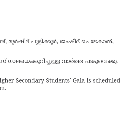
ട്, മുർഷിദ് പുളിക്കൂർ, ജംഷീദ് ചെടേകാൽ,
് ഗാലയെക്കുറിച്ചുള്ള വാർത്ത പങ്കുവെക്കൂ.
igher Secondary Students' Gala is scheduled
m.