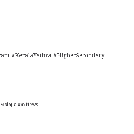
ram #KeralaYathra #HigherSecondary
Malayalam News