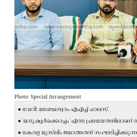
Photo: Special Arrangement
● വേദി: മഞ്ചേശ്വരം എഎച്ച് പാലസ്.
● 'മനുഷ്യർക്കൊപ്പം' എന്ന പ്രമേയത്തിലാണ്
● കേരള മുസ്‌ലിം ജമാഅത്ത് സംഘടിപ്പിക്ക