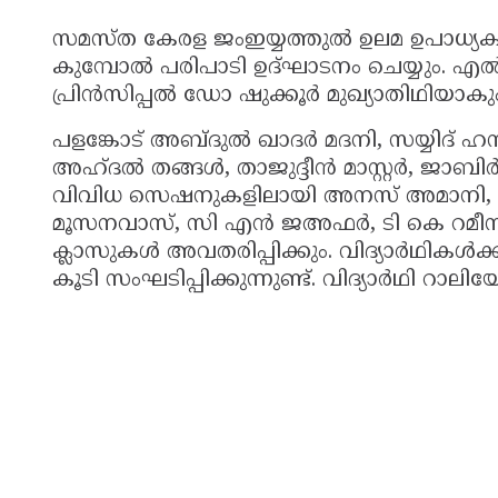
സമസ്ത കേരള ജംഇയ്യത്തുൽ ഉലമ ഉപാധ്യക
കുമ്പോൽ പരിപാടി ഉദ്ഘാടനം ചെയ്യും
പ്രിൻസിപ്പൽ ഡോ ഷുക്കൂർ മുഖ്യാതിഥിയാകും
പളങ്കോട് അബ്ദുൽ ഖാദർ മദനി, സയ്യിദ് 
അഹ്ദൽ തങ്ങൾ, താജുദ്ദീൻ മാസ്റ്റർ, ജാബി
വിവിധ സെഷനുകളിലായി അനസ് അമാനി, 
മൂസനവാസ്, സി എൻ ജഅഫർ, ടി കെ റമീസ്
ക്ലാസുകൾ അവതരിപ്പിക്കും. വിദ്യാർഥികൾ
കൂടി സംഘടിപ്പിക്കുന്നുണ്ട്. വിദ്യാർഥി റാ