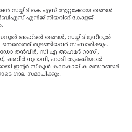
്ഷൻ സയ്യിദ് കെ എസ് ആറ്റക്കോയ തങ്ങൾ
. എൽബിഎസ് എൻജിനീയറിങ് കോളജ്
.
ഹസനുൽ അഹ്ദൽ തങ്ങൾ, സയ്യിദ് മുനീറുൽ
ർ നെരോത്ത് തുടങ്ങിയവർ സംസാരിക്കും.
ഡോ തൻവീർ, സി എ അഹമദ് റാസി,
, ഷബീർ നൂറാനി, ഹാദി തുടങ്ങിയവർ
ക്കായി ഇന്റർ സ്കൂൾ കലാകായിക മത്സരങ്ങൾ
ലിയോടെ ഗാല സമാപിക്കും.