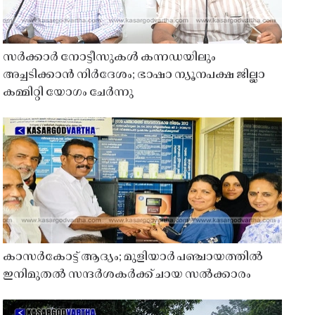
സർക്കാർ നോട്ടീസുകൾ കന്നഡയിലും
അച്ചടിക്കാൻ നിർദേശം; ഭാഷാ ന്യൂനപക്ഷ ജില്ലാ
കമ്മിറ്റി യോഗം ചേർന്നു
കാസർകോട്ട് ആദ്യം; മുളിയാർ പഞ്ചായത്തിൽ
ഇനിമുതൽ സന്ദർശകർക്ക് ചായ സൽക്കാരം