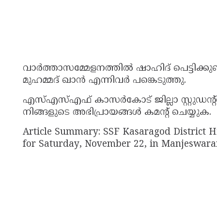
വാർത്താസമ്മേളനത്തിൽ ഷാഹിദ് പെട്ടിക്കുണ്
മുഹമ്മദ് ഖാൻ എന്നിവർ പങ്കെടുത്തു.
എസ്എസ്എഫ് കാസർകോട് ജില്ലാ സ്റ്റുഡന്റ്‌സ
നിങ്ങളുടെ അഭിപ്രായങ്ങൾ കമൻ്റ് ചെയ്യുക.
Article Summary: SSF Kasaragod District H
for Saturday, November 22, in Manjeswara