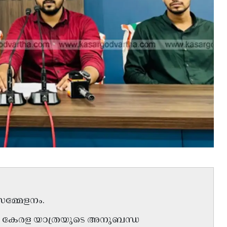
 സമ്മേളനം.
ുന്ന കേരള യാത്രയുടെ അനുബന്ധ