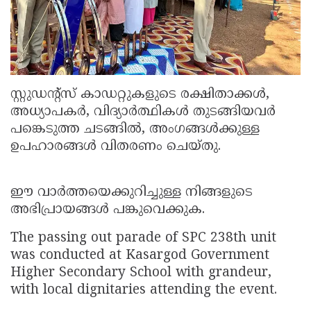
സ്റ്റുഡൻ്റ്സ് കാഡറ്റുകളുടെ രക്ഷിതാക്കൾ,
അധ്യാപകർ, വിദ്യാർത്ഥികൾ തുടങ്ങിയവർ
പങ്കെടുത്ത ചടങ്ങിൽ, അംഗങ്ങൾക്കുള്ള
ഉപഹാരങ്ങൾ വിതരണം ചെയ്തു.
ഈ വാർത്തയെക്കുറിച്ചുള്ള നിങ്ങളുടെ
അഭിപ്രായങ്ങൾ പങ്കുവെക്കുക.
The passing out parade of SPC 238th unit
was conducted at Kasargod Government
Higher Secondary School with grandeur,
with local dignitaries attending the event.