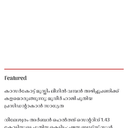
Featured
കാസർകോട്ട് മുസ്ലിം ലീഗിൽ വമ്പൻ അഴിച്ചുപണിക്ക്
കളമൊരുങ്ങുന്നു; മുനീർ ഹാജി പുതിയ
പ്രസിഡൻ്റാകാൻ സാധ്യത
നീലേശ്വരം അർബൻ ഹെൽത്ത് സെൻ്ററിന് 1.43
കോടിയുടെ പുതിയ കെട്ടിടം; പഴയ ബഡ്സ് സ്കൂൾ