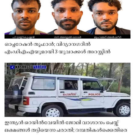
ഓപ്പറേഷൻ തൂഫാൻ; വിദ്യാനഗറിൽ
എംഡിഎംഎയുമായി 3 യുവാക്കൾ അറസ്റ്റിൽ
ഇന്ത്യൻ റെയിൽവേയിൽ ജോലി വാഗ്ദാനം ചെയ്ത്
ലക്ഷങ്ങൾ തട്ടിയെന്ന പരാതി; ദമ്പതികൾക്കെതിരെ