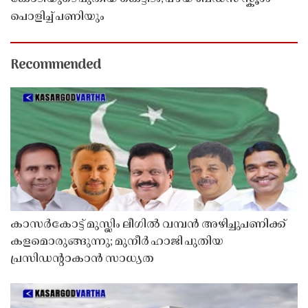
പൊളിച്ച് പണിയും
Recommended
കാസർകോട്ട് മുസ്ലിം ലീഗിൽ വമ്പൻ അഴിച്ചുപണിക്ക്
കളമൊരുങ്ങുന്നു; മുനീർ ഹാജി പുതിയ
പ്രസിഡൻ്റാകാൻ സാധ്യത