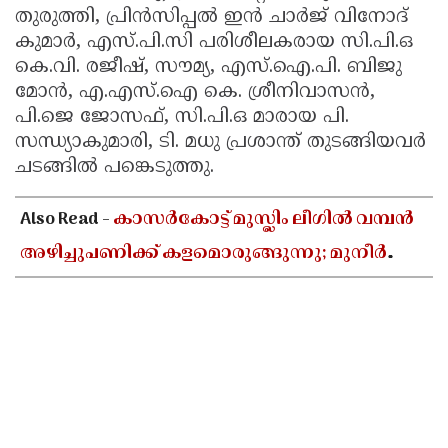
തുരുത്തി, പ്രിൻസിപ്പൽ ഇൻ ചാർജ് വിനോദ്
കുമാർ, എസ്.പി.സി പരിശീലകരായ സി.പി.ഒ
കെ.വി. രജീഷ്, സൗമ്യ, എസ്.ഐ.പി. ബിജു
മോൻ, എ.എസ്.ഐ കെ. ശ്രീനിവാസൻ,
പി.ജെ ജോസഫ്, സി.പി.ഒ മാരായ പി.
സന്ധ്യാകുമാരി, ടി. മധു പ്രശാന്ത് തുടങ്ങിയവർ
ചടങ്ങിൽ പങ്കെടുത്തു.
Also Read -
കാസർകോട്ട് മുസ്ലിം ലീഗിൽ വമ്പൻ
അഴിച്ചുപണിക്ക് കളമൊരുങ്ങുന്നു; മുനീർ
ഹാജി പുതിയ പ്രസിഡൻ്റാകാൻ സാധ്യത