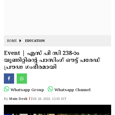
Fitr
May
Day
Eid
Al
Independence
Ad'ha
Day
Onam
HOME
EDUCATION
J&K
State
Event | എസ് പി സി 238-ാം
Haryana
യൂണിറ്റിൻ്റെ പാസിംഗ് ഔട്ട് പരേഡ്
Assembly
State
Diwali
പ്രൗഢ ഗംഭീരമായി
Elections
Assembly
Christmas
Elections
New-
Year
Republic
Whatsapp Group
Whatsapp Channel
Day
Budget
By
Main Desk
Feb 26, 2025, 15:01 IST
Delhi