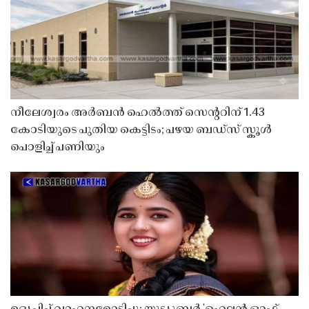
നീലേശ്വരം അർബൻ ഹെൽത്ത് സെൻ്ററിന് 1.43
കോടിയുടെ പുതിയ കെട്ടിടം; പഴയ ബഡ്സ് സ്കൂൾ
പൊളിച്ച് പണിയും