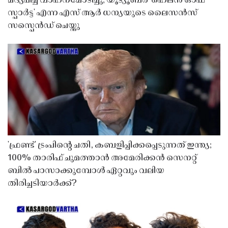
മദ്യപിച്ച് വാഹനമോടിച്ചു; യൂട്യൂബർ 'ഹെലൻ ഓഫ്
സ്പാർട്ട' എന്ന എസ് ആർ ധന്യയുടെ ലൈസൻസ്
സസ്പെൻഡ് ചെയ്തു ​​​​​​​
'ഫ്രണ്ട്' ട്രംപിന്റെ ചതി, കബളിപ്പിക്കപ്പെടുന്നത് ഇന്ത്യ;
100% താരിഫ് ചുമത്താൻ അമേരിക്കൻ സെനറ്റ്
ബിൽ പാസാക്കുമ്പോൾ ഏറ്റവും വലിയ
തിരിച്ചടിയാർക്ക്?