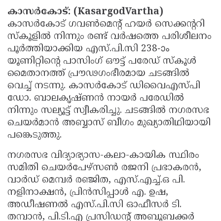
കാസർകോട്: (KasargodVartha)
Updates
Assembly
Kerala
കാസർകോട് ഗവൺമെൻ്റ് ഹയർ സെക്കൻ്ററി
Polls
Local
Look
സ്കൂളിൽ നിന്നും രണ്ട് വർഷത്തെ പരിശീലനം
Body
പൂർത്തിയാക്കിയ എസ്.പി.സി 238-ാം
Back
യൂണിറ്റിൻ്റെ പാസിംഗ് ഔട്ട് പരേഡ് സ്കൂൾ
Election
2025
മൈതാനത്ത് പ്രൗഢഗംഭീരമായ ചടങ്ങിൽ
വെച്ച് നടന്നു. കാസർകോട് ഡിവൈഎസ്‌പി
ഡോ. ബാലകൃഷ്ണൻ നായർ പരേഡിൽ
നിന്നും സല്യൂട്ട് സ്വീകരിച്ചു. ചടങ്ങിൽ നഗരസഭ
ചെയർമാൻ അബ്ബാസ് ബീഗം മുഖ്യാതിഥിയായി
പങ്കെടുത്തു.
നഗരസഭ വിദ്യാഭ്യാസ-കലാ-കായിക സ്ഥിരം
സമിതി ചെയർപേഴ്സൺ രജനി പ്രഭാകരൻ,
വാർഡ് മെമ്പർ രഞ്ജിത, എസ്.എച്ച്.ഒ പി.
നളിനാക്ഷൻ, പ്രിൻസിപ്പാൾ എ. ഉഷ,
അഡീഷണൽ എസ്.പി.സി ഓഫീസർ ടി.
തമ്പാൻ, പി.ടി.എ പ്രസിഡൻ്റ് അബൂബക്കർ