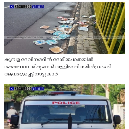
കുമ്പള ദേവീനഗറിൽ ദേശീയപാതയിൽ
ഭക്ഷണാവശിഷ്ടങ്ങൾ തള്ളിയ നിലയിൽ; നടപടി
ആവശ്യപ്പെട്ട് നാട്ടുകാർ