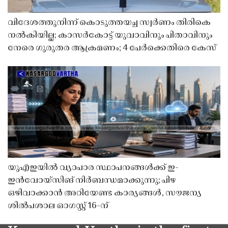
വിദേശത്തുനിന്ന് കൊടുത്തയച്ച സ്വർണം തിരികെ
നൽകിയില്ല; കാസർകോട്ട് യുവാവിനും പിതാവിനും
നേരെ ഗുരുതര ആക്രമണം; 4 പേർക്കെതിരെ കേസ്
യുഎഇയിൽ വ്യാപാര സ്ഥാപനങ്ങൾക്ക് ഇ-
ഇൻവോയ്സിങ് നിർബന്ധമാക്കുന്നു; പിഴ
ഒഴിവാക്കാൻ അറിയേണ്ട കാര്യങ്ങൾ, സൗജന്യ
ശിൽപശാല ഓഗസ്റ്റ് 16-ന്