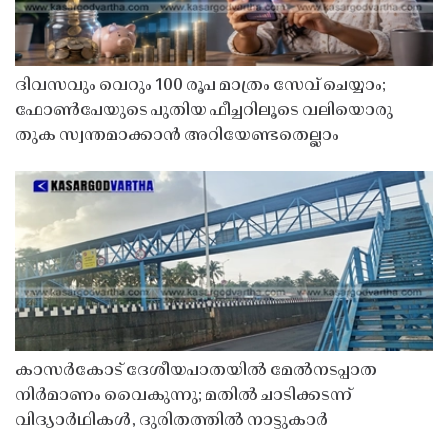
ദിവസവും വെറും 100 രൂപ മാത്രം സേവ് ചെയ്യാം;
ഫോൺപേയുടെ പുതിയ ഫീച്ചറിലൂടെ വലിയൊരു
തുക സ്വന്തമാക്കാൻ അറിയേണ്ടതെല്ലാം
കാസർകോട് ദേശീയപാതയിൽ മേൽനടപ്പാത
നിർമാണം വൈകുന്നു; മതിൽ ചാടിക്കടന്ന്
വിദ്യാർഥികൾ, ദുരിതത്തിൽ നാട്ടുകാർ