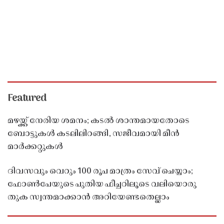
Featured
മഴയ്ക്ക് നേരിയ ശമനം; കടൽ ശാന്തമായതോടെ
ബോട്ടുകൾ കടലിലിറങ്ങി, സജീവമായി മീൻ
മാർക്കറ്റുകൾ
ദിവസവും വെറും 100 രൂപ മാത്രം സേവ് ചെയ്യാം;
ഫോൺപേയുടെ പുതിയ ഫീച്ചറിലൂടെ വലിയൊരു
തുക സ്വന്തമാക്കാൻ അറിയേണ്ടതെല്ലാം