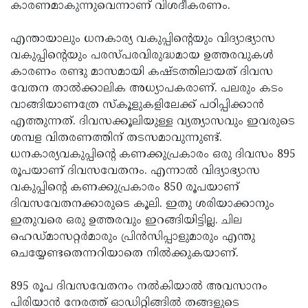
കാരണമാകുന്നുവെന്നാണ് വിശദീകരണം.
എന്തായാലും ധനകാര്യ വകുപ്പിന്റെയും വിദ്യാഭ്യാസ
വകുപ്പിന്റെയും പരസ്പരവിരുദ്ധമായ ഉത്തരവുകള്‍
കാരണം രണ്ടു മാസമായി കഷ്ടത്തിലായത് ദിവസ
വേതന താല്‍ക്കാലിക അധ്യാപകരാണ്. പലരും കടം
വാങ്ങിയാണത്രേ സ്‌കൂളുകളിലേക്ക് പഠിപ്പിക്കാന്‍
എത്തുന്നത്. ദിവസക്കൂലിയുള്ള വ്യത്യാസവും ഇവരുടെ
ശമ്പള വിതരണത്തിന് തടസമാവുന്നുണ്ട്.
ധനകാര്യവകുപ്പിന്റെ കണക്കുപ്രകാരം ഒരു ദിവസം 895
രൂപയാണ് ദിവസവേതനം. എന്നാല്‍ വിദ്യാഭ്യാസ
വകുപ്പിന്റെ കണക്കുപ്രകാരം 850 രൂപയാണ്
ദിവസവേതനക്കാരുടെ കൂലി. ഇതു ശരിയാക്കാനും
ഇതുവരെ ഒരു ഉത്തരവും ഇറങ്ങിയിട്ടില്ല. ചില
ഹെഡ്മാസറ്റര്‍മാരും പ്രിന്‍സിപ്പാളുമാരും എന്തു
ചെയ്യേണ്ടതെന്നറിയാതെ നില്‍ക്കുകയാണ്.
895 രൂപ ദിവസവേതനം നല്‍കിയാല്‍ അവസാനം
പിരിയാന്‍ നേരത്ത് ഓഡിറ്റിങ്ങില്‍ തങ്ങളുടെ