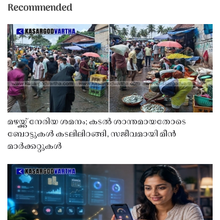
Recommended
മഴയ്ക്ക് നേരിയ ശമനം; കടൽ ശാന്തമായതോടെ
ബോട്ടുകൾ കടലിലിറങ്ങി, സജീവമായി മീൻ
മാർക്കറ്റുകൾ