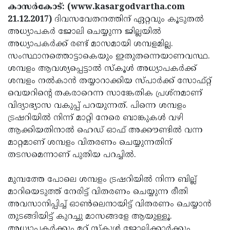
Election
Maha
കാസര്‍കോട്: (www.kasargodvartha.com
21.12.2017)
ദിവസവേതനത്തിന് ഏറ്റവും കൂടുതല്‍
Shivarathri
International
അധ്യാപകര്‍ ജോലി ചെയ്യുന്ന ജില്ലയില്‍
Women's
Anti-
അധ്യാപകര്‍ക്ക് രണ്ട് മാസമായി ശമ്പളമില്ല.
സംസ്ഥാനത്തൊട്ടാകെയും ഇതുതന്നെയാണവസ്ഥ.
Day
Drug
Attukal
ശമ്പളം ആവശ്യപ്പെട്ടാല്‍ സ്‌കൂള്‍ അധ്യാപകര്‍ക്ക്
Campaign
Pongala
Holi
ശമ്പളം നല്‍കാന്‍ തയ്യാറാക്കിയ സ്പാര്‍ക്ക് സോഫ്റ്റ്
വെയറിന്റെ തകരാറെന്ന സാങ്കേതിക പ്രശ്‌നമാണ്
2025
2025
IPL
വിദ്യാഭ്യാസ വകുപ്പ് പറയുന്നത്. പിന്നെ ശമ്പളം
2025
Eid
ട്രഷറിയില്‍ നിന്ന് മാറ്റി നേരെ ബാങ്കുകള്‍ വഴി
ആക്കിയതിനാല്‍ ഹെഡ് ഓഫ് അക്കൗണ്ടില്‍ വന്ന
Al-
Waqf
മാറ്റമാണ് ശമ്പളം വിതരണം ചെയ്യുന്നതിന്
Fitr
Bill
Vishu
തടസമെന്നാണ് പുതിയ പറച്ചില്‍.
2025
Controversy
Festival
Good
മുമ്പത്തേ പോലെ ശമ്പളം ട്രഷറിയില്‍ നിന്ന ബില്ല്
2025
Friday
Easter
മാറിയെടുത്ത് നേരിട്ട് വിതരണം ചെയ്യുന്ന രീതി
അവസാനിപ്പിച്ച് ഓണ്‍ലെനായിട്ട് വിതരണം ചെയ്യാന്‍
Observance
Sunday
By-
തുടങ്ങിയിട്ട് കുറച്ചു മാസങ്ങളേ ആയുള്ളൂ.
2025
2025
Election
Bihar
അധ്യാപകര്‍ക്കും മറ്റ് സ്‌കൂള്‍ ജോലിക്കാര്‍ക്കും