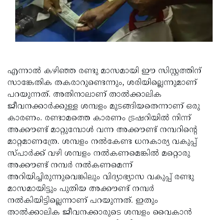
എന്നാല്‍ കഴിഞ്ഞ രണ്ടു മാസമായി ഈ സിസ്റ്റത്തിന്
സാങ്കേതിക തകരാറുണ്ടെന്നും, ശരിയില്ലെന്നുമാണ്
പറയുന്നത്. അതിനാലാണ് താല്‍ക്കാലിക
ജീവനക്കാര്‍ക്കുള്ള ശമ്പളം മുടങ്ങിയതെന്നാണ് ഒരു
കാരണം. രണ്ടാമത്തെ കാരണം ട്രഷറിയില്‍ നിന്ന്
അക്കൗണ്ട് മാറ്റുമ്പോള്‍ വന്ന അക്കൗണ്ട് നമ്പറിന്റെ
മാറ്റമാണത്രേ. ശമ്പളം നല്‍കേണ്ട ധനകാര്യ വകുപ്പ്
സ്പാര്‍ക്ക് വഴി ശമ്പളം നല്‍കണമെങ്കില്‍ മറ്റൊരു
അക്കൗണ്ട് നമ്പര്‍ നല്‍കണമെന്ന്
അറിയിച്ചിരുന്നുവെങ്കിലും വിദ്യാഭ്യാസ വകുപ്പ് രണ്ടു
മാസമായിട്ടും പുതിയ അക്കൗണ്ട് നമ്പര്‍
നല്‍കിയിട്ടില്ലെന്നാണ് പറയുന്നത്. ഇതും
താല്‍ക്കാലിക ജീവനക്കാരുടെ ശമ്പളം വൈകാന്‍