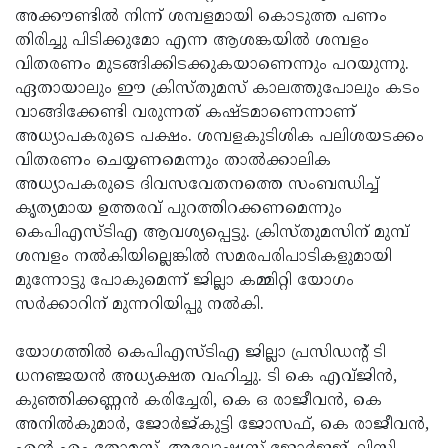
അക്കൗണ്ടില്‍ നിന്ന് ശമ്പളമായി കൊടുത്ത പണം
തിരിച്ചു പിടിക്കുമോ എന്ന ആശങ്കയില്‍ ശമ്പളം
വിതരണം മുടങ്ങിക്കിടക്കുകയാണെന്നും പറയുന്നു.
ഏതായാലും ഈ ക്രിസ്തുമസ് കാലത്തുപോലും കടം
വാങ്ങിക്കേണ്ടി വരുന്നത് കഷ്ടമാണെന്നാണ്
അധ്യാപകരുടെ പക്ഷം. ശമ്പളകുടിശിക പലിശയടക്കം
വിതരണം ചെയ്യണമെന്നും താല്‍ക്കാലിക
അധ്യാപകരുടെ ദിവസവേതനത്തെ സംബന്ധിച്ച്
കൃത്യമായ ഉത്തരവ് പുറത്തിറക്കണമെന്നും
കെപിഎസ്ടിഎ ആവശ്യപ്പെട്ടു. ക്രിസ്തുമസിന് മുമ്പ്
ശമ്പളം നല്‍കിയില്ലെങ്കില്‍ സമരപരിപാടികളുമായി
മുന്നോട്ടു പോകുമെന്ന് ജില്ലാ കമ്മിറ്റി യോഗം
സര്‍ക്കാറിന് മുന്നറിയിപ്പു നല്‍കി.
യോഗത്തില്‍ കെപിഎസ്ടിഎ ജില്ലാ പ്രസിഡന്റ് ടി
ധനഞ്ജയന്‍ അധ്യക്ഷത വഹിച്ചു. ടി കെ എവ്ജിന്‍,
കുഞ്ഞിക്കണ്ണന്‍ കരിച്ചേരി, കെ ഒ രാജീവന്‍, കെ
അനില്‍കുമാര്‍, ജോര്‍ജ്കുട്ടി ജോസഫ്, കെ രാജീവന്‍,