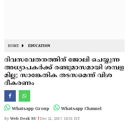
Fitr
May
Day
Eid
Al
Independence
Ad'ha
Day
Onam
HOME
EDUCATION
J&K
State
ദിവസവേതനത്തിന് ജോലി ചെയ്യുന്ന
Haryana
അധ്യാപകര്‍ക്ക് രണ്ടുമാസമായി ശമ്പള
Assembly
State
Diwali
മില്ല; സാങ്കേതിക തടസമെന്ന് വിശ
Elections
Assembly
Christmas
ദീകരണം
Elections
New-
Year
Republic
Whatsapp Group
Whatsapp Channel
Day
Budget
By
Web Desk SU
Dec 21, 2017, 18:31 IST
Delhi