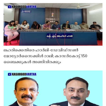
ലഹരിക്കെതിരെ ഹാർലി-ഡേവിഡ്‌സൺ
മോട്ടോർസൈക്കിൾ റാലി; കാസർകോട്ട് 150
ബൈക്കുകൾ അണിനിരക്കും