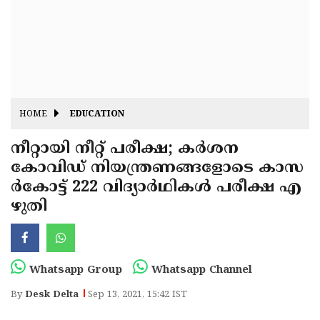
Fitr
May
Day
Eid
Al
Independence
Ad'ha
Day
Onam
HOME
EDUCATION
J&K
State
നീറ്റായി നീറ്റ് പരീക്ഷ; കർശന
Haryana
കോവിഡ് നിയന്ത്രണങ്ങളോടെ കാസ
Assembly
State
Diwali
ർകോട്ട് 222 വിദ്യാർഥികൾ പരീക്ഷ എ
Elections
Assembly
Christmas
ഴുതി
Elections
New-
Year
Republic
Whatsapp Group
Whatsapp Channel
Day
Budget
By
Desk Delta
Sep 13, 2021, 15:42 IST
Delhi