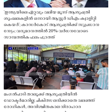
'ഇന്ത്യയിലെ ഏറ്റവും വലിയ മൂന്ന് ആശുപത്രി
ശൃംഖലകളിൽ ഒന്നായി ആസ്റ്റർ ഡിഎം ക്വാളിറ്റി
കെയർ'; കാസർകോട് ആശുപത്രിക്ക് സുപ്രധാന
നേട്ടം; വരുമാനത്തിൽ 20% വർധനവോടെ
സാമ്പത്തിക ഫലം പുറത്ത്
മംഗൽപാടി താലൂക്ക് ആശുപത്രിയിൽ
ഡോക്ടർമാരില്ല; ചികിത്സ ലഭിക്കാതെ വലഞ്ഞ്
രോഗികൾ, അനിശ്ചിതകാല നിരാഹാര