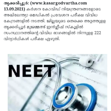
Election
Maha
തൃക്കരിപ്പൂർ: (www.kasargodvartha.com
13.09.2021)
കർശന കോവിഡ് നിയന്ത്രണങ്ങളോടെ
Shivarathri
International
അഖിലേന്ത്യാ മെഡികൽ പ്രവേശന പരീക്ഷ വിവിധ
Women's
Anti-
കേന്ദ്രങ്ങളിൽ നടത്തി. ജില്ലയുടെ തെക്കെ അറ്റത്തുളള
തൃക്കരിപ്പൂർ മുജമ്മഅ് ഇൻഗ്ലീഷ് സ്‌കൂളിൽ
Day
Drug
Attukal
സംസ്ഥാനത്തിന്റെ വിവിധ ഭാഗങ്ങളിൽ നിന്നുളള 222
Campaign
Pongala
Holi
വിദ്യാർഥികൾ പരീക്ഷ എഴുതി.
2025
2025
IPL
2025
Eid
Al-
Waqf
Fitr
Bill
Vishu
2025
Controversy
Festival
Good
2025
Friday
Easter
Observance
Sunday
By-
2025
2025
Election
Bihar