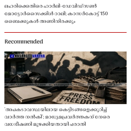
ലഹരിക്കെതിരെ ഹാർലി-ഡേവിഡ്‌സൺ
മോട്ടോർസൈക്കിൾ റാലി; കാസർകോട്ട് 150
ബൈക്കുകൾ അണിനിരക്കും
Recommended
'അപകടാവസ്ഥയിലായ കെട്ടിടങ്ങളെക്കുറിച്ച്
വാർത്ത നൽകി'; മാധ്യമപ്രവർത്തകന് നേരെ
വധഭീഷണി മുഴക്കിയതായി പരാതി