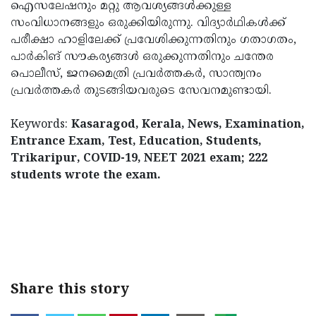
ഐസലേഷനും മറ്റു ആവശ്യങ്ങൾക്കുള്ള
സംവിധാനങ്ങളും ഒരുക്കിയിരുന്നു. വിദ്യാർഥികൾക്ക്
പരീക്ഷാ ഹാളിലേക്ക് പ്രവേശിക്കുന്നതിനും ഗതാഗതം,
പാർകിങ് സൗകര്യങ്ങൾ ഒരുക്കുന്നതിനും ചന്തേര
പൊലീസ്, ജനമൈത്രി പ്രവർത്തകർ, സാന്ത്വനം
പ്രവർത്തകർ തുടങ്ങിയവരുടെ സേവനമുണ്ടായി.
Keywords:
Kasaragod, Kerala, News, Examination,
Entrance Exam, Test, Education, Students,
Trikaripur, COVID-19, NEET 2021 exam; 222
students wrote the exam.
< !- START disable copy paste -->
Share this story