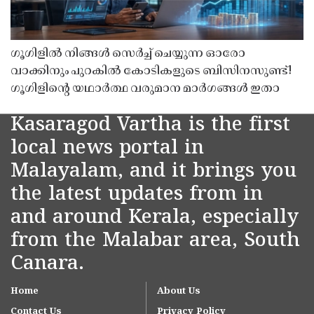
ഗൂഗിളിൽ നിങ്ങൾ സെർച്ച് ചെയ്യുന്ന ഓരോ
വാക്കിനും പുറകിൽ കോടികളുടെ ബിസിനസുണ്ട്!
ഗൂഗിളിന്റെ യഥാർത്ഥ വരുമാന മാർഗങ്ങൾ ഇതാ
Kasaragod Vartha is the first
local news portal in
Malayalam, and it brings you
the latest updates from in
and around Kerala, especially
from the Malabar area, South
Canara.
Home
About Us
Contact Us
Privacy Policy