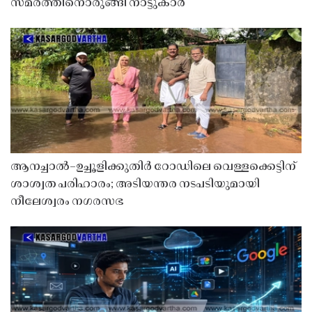
സമരത്തിനൊരുങ്ങി നാട്ടുകാർ
ആനച്ചാൽ–ഉച്ചൂളിക്കുതിർ റോഡിലെ വെള്ളക്കെട്ടിന്
ശാശ്വത പരിഹാരം; അടിയന്തര നടപടിയുമായി
നീലേശ്വരം നഗരസഭ