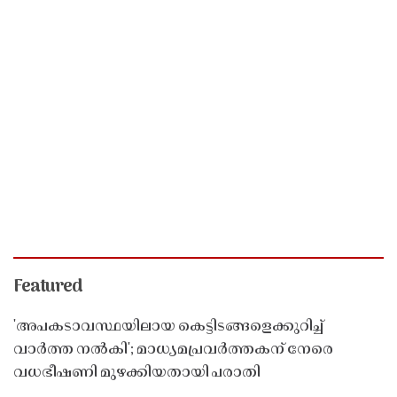
Featured
'അപകടാവസ്ഥയിലായ കെട്ടിടങ്ങളെക്കുറിച്ച്
വാർത്ത നൽകി'; മാധ്യമപ്രവർത്തകന് നേരെ
വധഭീഷണി മുഴക്കിയതായി പരാതി