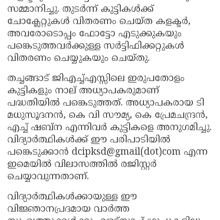
സമ്മാനിച്ചു. തുടർന്ന് കുട്ടികൾക്ക്
ചോക്ലേറ്റുകൾ വിതരണം ചെയ്ത കളക്ടർ,
അവരോടൊപ്പം ഫോട്ടോ എടുക്കുകയും
പങ്കെടുത്തവർക്കുള്ള സർട്ടിഫിക്കറ്റുകൾ
വിതരണം ചെയ്യുകയും ചെയ്തു.
തച്ചങ്ങാട് ജിഎച്ച്എസ്സിലെ ഇരുപതോളം
കുട്ടികളും നാല് അധ്യാപകരുമാണ്
പദ്ധതിയിൽ പങ്കെടുത്തത്. അധ്യാപകരായ ടി
മധുസൂദനൻ, കെ വി സൗമ്യ, കെ പ്രേമചന്ദ്രൻ,
എച്ച് ഷബ്ന എന്നിവർ കുട്ടികളെ അനുഗമിച്ചു.
വിദ്യാർത്ഥികൾക്ക് ഈ പരിപാടിയിൽ
പങ്കെടുക്കാൻ dcipksd@gmail(dot)com എന്ന
ഇമെയിൽ വിലാസത്തിൽ രജിസ്റ്റർ
ചെയ്യാവുന്നതാണ്.
വിദ്യാർത്ഥികൾക്കായുള്ള ഈ
വിജ്ഞാനപ്രദമായ വാർത്ത