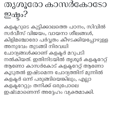
തൃശൂരോ കാസർകോടോ
ഇഷ്ടം?
കളക്ടറുടെ കുട്ടിക്കാലത്തെ പഠനം, സിവിൽ
സർവീസ് വിജയം, വായനാ ശീലങ്ങൾ,
കിളിമഞ്ചാരോ പർവ്വതം കീഴടക്കിയപ്പോഴുള്ള
അനുഭവം തുടങ്ങി നിരവധി
ചോദ്യങ്ങൾക്കാണ് കളക്ടർ മറുപടി
നൽകിയത്. ഇതിനിടയിൽ തൃശൂർ കളക്ടറേറ്റ്
ആണോ കാസർകോട് കളക്ടറേറ്റ് ആണോ
കൂടുതൽ ഇഷ്ടമെന്ന ചോദ്യത്തിന് മുന്നിൽ
കളക്ടർ ഒന്ന് പരുങ്ങിയെങ്കിലും, എല്ലാ
കളക്ടറേറ്റും തനിക്ക് ഒരുപോലെ
ഇഷ്ടമാണെന്ന് അദ്ദേഹം വ്യക്തമാക്കി.