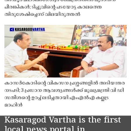
അഡൂർ മഹാലിംഗേശ്വര ക്ഷേത്രത്തിൽ പുരാതന
പീരങ്കികൾ; ടിപ്പുവിൻ്റെ പടയോട്ട കാലത്തെ
തിരുശേഷിപ്പെന്ന് വിലയിരുത്തൽ
കാസർകോടിൻ്റെ വികസന പ്രശ്നങ്ങളിൽ അടിയന്തര
നടപടി; 3 പ്രധാന ആവശ്യങ്ങൾക്ക് മുഖ്യമന്ത്രി വി ഡി
സതീശൻ്റെ ഉറപ്പ് ലഭിച്ചതായി എംഎൽഎ കല്ലട്ര
മാഹിൻ
Kasaragod Vartha is the first
local news portal in