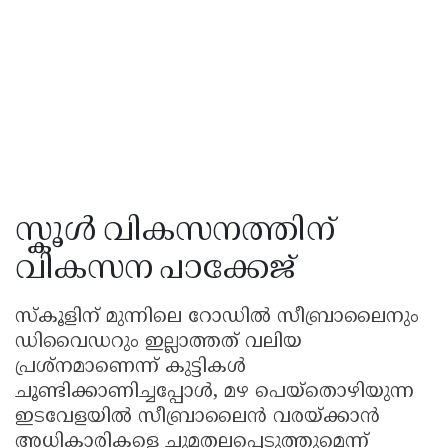
സ്കൂൾ വികസനത്തിന്
വികസന പാക്കേജ്
സ്കൂളിന് മുന്നിലെ റോഡിൽ സീബ്രാലൈനും
ഡിവൈഡറും ഇല്ലാത്തത് വലിയ
പ്രശ്നമാണെന്ന് കുട്ടികൾ
ചൂണ്ടിക്കാണിച്ചപ്പോൾ, മഴ പെയ്തൊഴിയുന്ന
ഇടവേളയിൽ സീബ്രാലൈൻ വരയ്ക്കാൻ
അധികാരികളെ ചുമതലപ്പെടുത്തുമെന്ന്