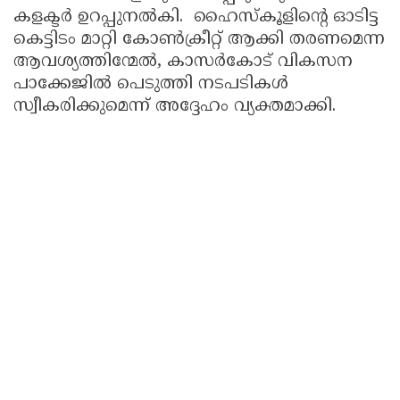
കളക്ടർ ഉറപ്പുനൽകി. ഹൈസ്കൂളിൻ്റെ ഓടിട്ട
കെട്ടിടം മാറ്റി കോൺക്രീറ്റ് ആക്കി തരണമെന്ന
ആവശ്യത്തിന്മേൽ, കാസർകോട് വികസന
പാക്കേജിൽ പെടുത്തി നടപടികൾ
സ്വീകരിക്കുമെന്ന് അദ്ദേഹം വ്യക്തമാക്കി.