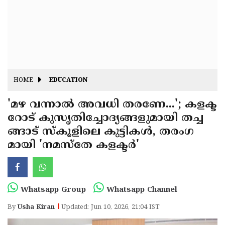
Fitr
May
Day
Eid
Al
Independence
Ad'ha
Day
Onam
HOME
EDUCATION
J&K
State
'മഴ വന്നാൽ അവധി തരണേ...'; കളക്ട
Haryana
റോട് കുസൃതിച്ചോദ്യങ്ങളുമായി തച്ച
Assembly
State
Diwali
ങ്ങാട് സ്കൂളിലെ കുട്ടികൾ, തരംഗ
Elections
Assembly
Christmas
മായി 'നമസ്തേ കളക്ടർ'
Elections
New-
Year
Republic
Whatsapp Group
Whatsapp Channel
Day
Budget
By
Usha Kiran
Updated: Jun 10, 2026, 21:04 IST
Delhi