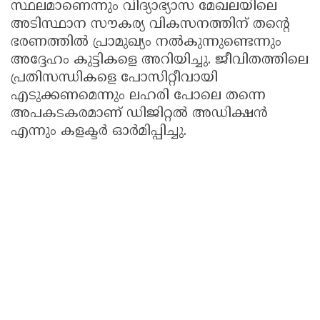
സ്ഥലമാണെന്നും വിദ്യാഭ്യാസ മേഖലയിലെ
അടിസ്ഥാന സൗകര്യ വികസനത്തിന് തൻ്റെ
ഭരണത്തിൽ പ്രാമുഖ്യം നൽകുന്നുണ്ടെന്നും
അദ്ദേഹം കുട്ടികളെ അറിയിച്ചു. ജീവിതത്തിലെ
പ്രതിസന്ധികളെ പോസിറ്റീവായി
എടുക്കണമെന്നും ലഹരി പോലെ തന്നെ
അപകടകരമാണ് ഡിജിറ്റൽ അഡിക്ഷൻ
എന്നും കളക്ടർ ഓർമിപ്പിച്ചു.