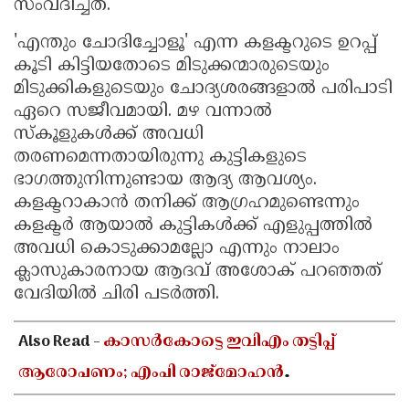
സംവദിച്ചത്.
'എന്തും ചോദിച്ചോളൂ' എന്ന കളക്ടറുടെ ഉറപ്പ്
കൂടി കിട്ടിയതോടെ മിടുക്കന്മാരുടെയും
മിടുക്കികളുടെയും ചോദ്യശരങ്ങളാൽ പരിപാടി
ഏറെ സജീവമായി. മഴ വന്നാൽ
സ്കൂളുകൾക്ക് അവധി
തരണമെന്നതായിരുന്നു കുട്ടികളുടെ
ഭാഗത്തുനിന്നുണ്ടായ ആദ്യ ആവശ്യം.
കളക്ടറാകാൻ തനിക്ക് ആഗ്രഹമുണ്ടെന്നും
കളക്ടർ ആയാൽ കുട്ടികൾക്ക് എളുപ്പത്തിൽ
അവധി കൊടുക്കാമല്ലോ എന്നും നാലാം
ക്ലാസുകാരനായ ആദവ് അശോക് പറഞ്ഞത്
വേദിയിൽ ചിരി പടർത്തി.
Also Read -
കാസർകോട്ടെ ഇവിഎം തട്ടിപ്പ്
ആരോപണം; എംപി രാജ്‌മോഹൻ
ഉണ്ണിത്താന്റെ പരാതിയിൽ അന്വേഷണത്തിന്