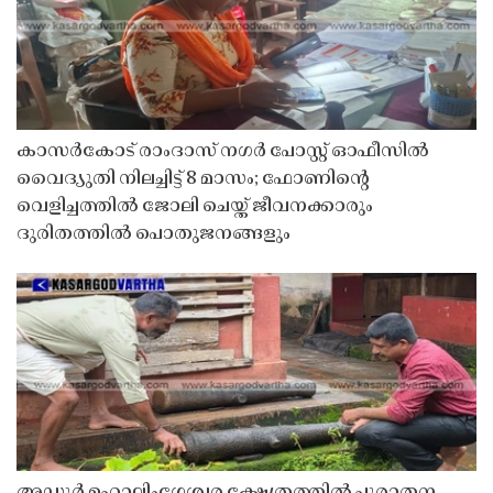
കാസർകോട് രാംദാസ് നഗർ പോസ്റ്റ് ഓഫീസിൽ
വൈദ്യുതി നിലച്ചിട്ട് 8 മാസം; ഫോണിൻ്റെ
വെളിച്ചത്തിൽ ജോലി ചെയ്ത് ജീവനക്കാരും
ദുരിതത്തിൽ പൊതുജനങ്ങളും