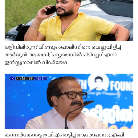
ഒളിവിലിരുന്ന് വീണ്ടും പൊലീസിനെ വെല്ലുവിളിച്ച്
അർജുൻ ആയങ്കി; 'പറ്റുമെങ്കിൽ പിടിച്ചോ' എന്ന്
ഇൻസ്റ്റഗ്രാമിൽ വീഡിയോ
കാസർകോട്ടെ ഇവിഎം തട്ടിപ്പ് ആരോപണം; എംപി