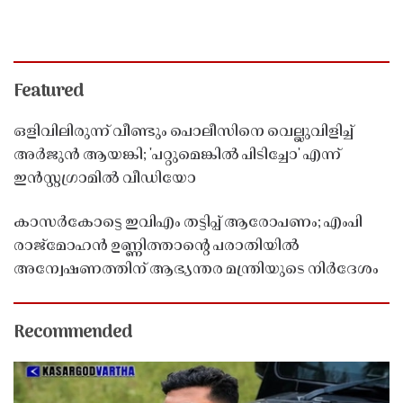
Featured
ഒളിവിലിരുന്ന് വീണ്ടും പൊലീസിനെ വെല്ലുവിളിച്ച്
അർജുൻ ആയങ്കി; 'പറ്റുമെങ്കിൽ പിടിച്ചോ' എന്ന്
ഇൻസ്റ്റഗ്രാമിൽ വീഡിയോ
കാസർകോട്ടെ ഇവിഎം തട്ടിപ്പ് ആരോപണം; എംപി
രാജ്‌മോഹൻ ഉണ്ണിത്താന്റെ പരാതിയിൽ
അന്വേഷണത്തിന് ആഭ്യന്തര മന്ത്രിയുടെ നിർദേശം
Recommended