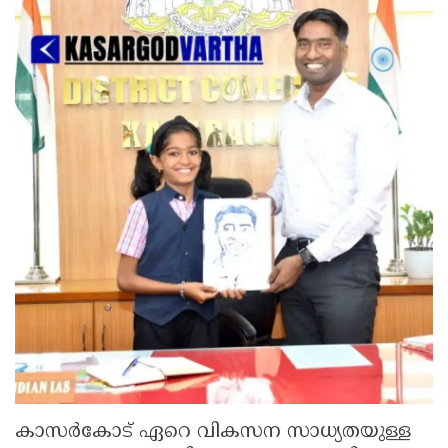
കാസർകോട് ഏറെ വികസന സാധ്യതയുള്ള