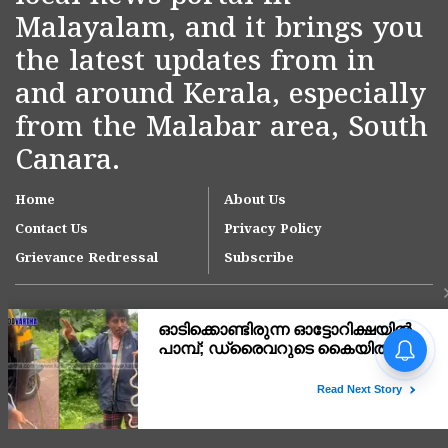
Malayalam, and it brings you
the latest updates from in
and around Kerala, especially
from the Malabar area, South
Canara.
Home
About Us
Contact Us
Privacy Policy
Grievance Redressal
Subscribe
കാസർകോടിൻ്റെ വികസന
പ്രശ്നങ്ങളിൽ അടിയന്തര
നടപടി; 3 പ്രധാന
ആവശ്യങ്ങൾക്ക്
Copyright © 2007-
2026
Kasargodvartha
മുഖ്യമന്ത്രി വി ഡി
സതീശൻ്റെ ഉറപ്പ്