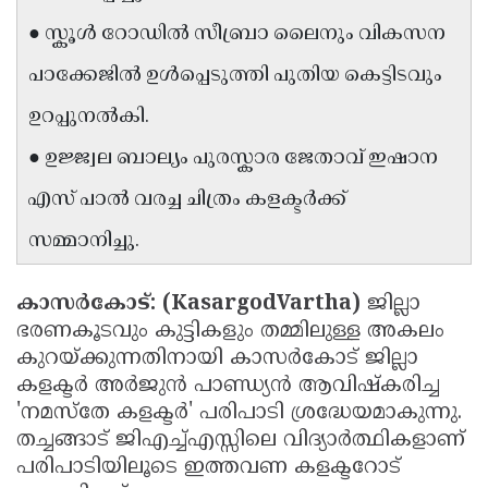
Updates
Assembly
● സ്കൂൾ റോഡിൽ സീബ്രാ ലൈനും വികസന
Kerala
Polls
Local
Look
പാക്കേജിൽ ഉൾപ്പെടുത്തി പുതിയ കെട്ടിടവും
Body
Back
ഉറപ്പുനൽകി.
Election
2025
● ഉജ്ജ്വല ബാല്യം പുരസ്കാര ജേതാവ് ഇഷാന
എസ് പാൽ വരച്ച ചിത്രം കളക്ടർക്ക്
സമ്മാനിച്ചു.
കാസർകോട്: (KasargodVartha)
ജില്ലാ
ഭരണകൂടവും കുട്ടികളും തമ്മിലുള്ള അകലം
കുറയ്ക്കുന്നതിനായി കാസർകോട് ജില്ലാ
കളക്ടർ അർജുൻ പാണ്ഡ്യൻ ആവിഷ്കരിച്ച
'നമസ്തേ കളക്ടർ' പരിപാടി ശ്രദ്ധേയമാകുന്നു.
തച്ചങ്ങാട് ജിഎച്ച്എസ്സിലെ വിദ്യാർത്ഥികളാണ്
പരിപാടിയിലൂടെ ഇത്തവണ കളക്ടറോട്