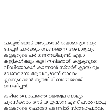
പ്രകൃതിയോട് അടുക്കാൻ ശലഭോദ്യാനവും
നേച്ചർ പാർക്കും വേണമെന്ന ആവശ്യവും
കളക്ടറുടെ പരിഗണനയിലുണ്ട്. എല്ലാ
കുട്ടികൾക്കും കൂടി സ്ഥിരമായി കളക്ടറുടെ
വീഡിയോകൾ കാണാൻ സ്മാർട്ട് ക്ലാസ് റൂം
വേണമെന്ന ആവശ്യമാണ് നാലാം
ക്ലാസുകാരൻ നൃത്തിക് ബാബുരാജ്
ഉന്നയിച്ചത്.
കഴിഞ്ഞവർഷത്തെ ഉജ്ജ്വല ബാല്യം
പുരസ്കാരം നേടിയ ഇഷാന എസ് പാൽ വരച്ച
കളക്ടറുടെ ഫോട്ടോ ചടങ്ങിൽ സ്നേഹപൂർവം