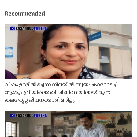
Recommended
വിഷം ഉള്ളിൽച്ചെന്ന നിലയിൽ സ്വയം കാറോടിച്ച്
ആശുപത്രിയിലെത്തി; ചികിത്സയിലായിരുന്ന
കലക്ട്രേറ്റ് ജീവനക്കാരി മരിച്ചു