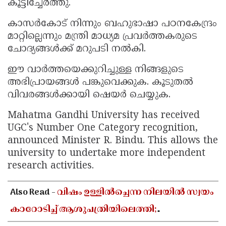
കൂട്ടിച്ചേർത്തു.
കാസർകോട് നിന്നും ബഹുഭാഷാ പഠനകേന്ദ്രം
മാറ്റില്ലെന്നും മന്ത്രി മാധ്യമ പ്രവർത്തകരുടെ
ചോദ്യങ്ങൾക്ക് മറുപടി നൽകി.
ഈ വാർത്തയെക്കുറിച്ചുള്ള നിങ്ങളുടെ
അഭിപ്രായങ്ങൾ പങ്കുവെക്കുക. കൂടുതൽ
വിവരങ്ങൾക്കായി ഷെയർ ചെയ്യുക.
Mahatma Gandhi University has received
UGC's Number One Category recognition,
announced Minister R. Bindu. This allows the
university to undertake more independent
research activities.
Also Read -
വിഷം ഉള്ളിൽച്ചെന്ന നിലയിൽ സ്വയം
കാറോടിച്ച് ആശുപത്രിയിലെത്തി;