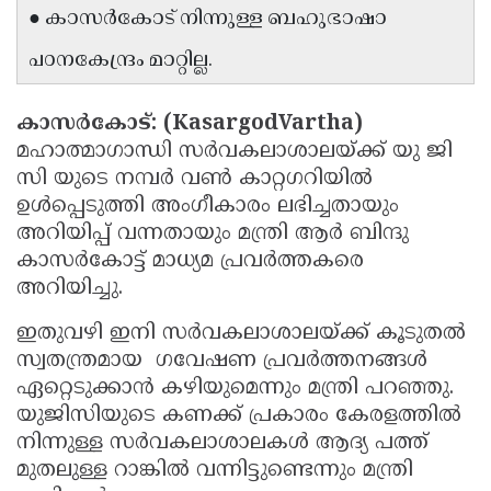
● കാസർകോട് നിന്നുള്ള ബഹുഭാഷാ
Updates
Assembly
Kerala
പഠനകേന്ദ്രം മാറ്റില്ല.
Polls
Local
Look
Body
Back
കാസർകോട്: (KasargodVartha)
Election
2025
മഹാത്മാഗാന്ധി സർവകലാശാലയ്ക്ക് യു ജി
സി യുടെ നമ്പർ വൺ കാറ്റഗറിയിൽ
ഉൾപ്പെടുത്തി അംഗീകാരം ലഭിച്ചതായും
അറിയിപ്പ് വന്നതായും മന്ത്രി ആർ ബിന്ദു
കാസർകോട്ട് മാധ്യമ പ്രവർത്തകരെ
അറിയിച്ചു.
ഇതുവഴി ഇനി സർവകലാശാലയ്ക്ക് കൂടുതൽ
സ്വതന്ത്രമായ ഗവേഷണ പ്രവർത്തനങ്ങൾ
ഏറ്റെടുക്കാൻ കഴിയുമെന്നും മന്ത്രി പറഞ്ഞു.
യുജിസിയുടെ കണക്ക് പ്രകാരം കേരളത്തിൽ
നിന്നുള്ള സർവകലാശാലകൾ ആദ്യ പത്ത്
മുതലുള്ള റാങ്കിൽ വന്നിട്ടുണ്ടെന്നും മന്ത്രി