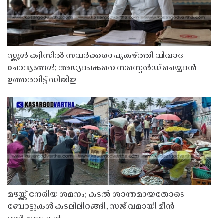
സ്കൂൾ ക്വിസിൽ സവർക്കറെ പുകഴ്ത്തി വിവാദ
ചോദ്യങ്ങൾ; അധ്യാപകനെ സസ്പെൻഡ് ചെയ്യാൻ
ഉത്തരവിട്ട് ഡിജിഇ
മഴയ്ക്ക് നേരിയ ശമനം; കടൽ ശാന്തമായതോടെ
ബോട്ടുകൾ കടലിലിറങ്ങി, സജീവമായി മീൻ