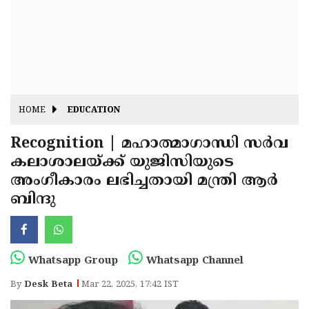
Fitr
May
Day
Eid
Al
Independence
Ad'ha
Day
Onam
HOME
EDUCATION
J&K
State
Recognition | മഹാത്മാഗാന്ധി സർവ
Haryana
കലാശാലയ്ക്ക് യുജിസിയുടെ
Assembly
State
Diwali
അംഗീകാരം ലഭിച്ചതായി മന്ത്രി ആർ
Elections
Assembly
Christmas
ബിന്ദു
Elections
New-
Year
Republic
Whatsapp Group
Whatsapp Channel
Day
Budget
By
Desk Beta
Mar 22, 2025, 17:42 IST
Delhi