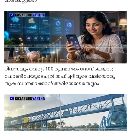
മാർക്കറ്റുകൾ
ദിവസവും വെറും 100 രൂപ മാത്രം സേവ് ചെയ്യാം;
ഫോൺപേയുടെ പുതിയ ഫീച്ചറിലൂടെ വലിയൊരു
തുക സ്വന്തമാക്കാൻ അറിയേണ്ടതെല്ലാം