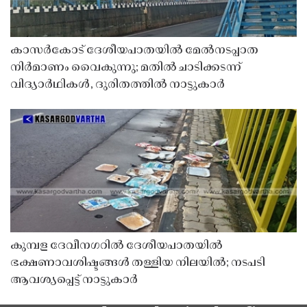
കാസർകോട് ദേശീയപാതയിൽ മേൽനടപ്പാത
നിർമാണം വൈകുന്നു; മതിൽ ചാടിക്കടന്ന്
വിദ്യാർഥികൾ, ദുരിതത്തിൽ നാട്ടുകാർ
കുമ്പള ദേവീനഗറിൽ ദേശീയപാതയിൽ
ഭക്ഷണാവശിഷ്ടങ്ങൾ തള്ളിയ നിലയിൽ; നടപടി
ആവശ്യപ്പെട്ട് നാട്ടുകാർ