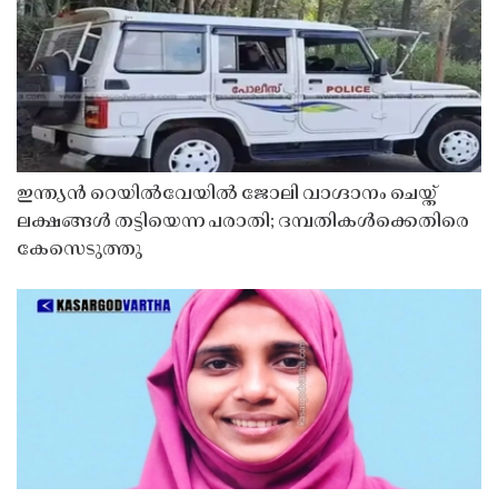
ഇന്ത്യൻ റെയിൽവേയിൽ ജോലി വാഗ്ദാനം ചെയ്ത്
ലക്ഷങ്ങൾ തട്ടിയെന്ന പരാതി; ദമ്പതികൾക്കെതിരെ
കേസെടുത്തു