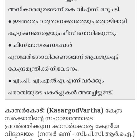
Updates
Assembly
അധികാരമുണ്ടെന്ന് കെ.വി.എസ്. മറുപടി.
Kerala
Polls
Local
Look
● ഇടത്തരം വരുമാനക്കാരെയും തൊഴിലാളി
Body
Back
കുടുംബങ്ങളെയും ഫീസ് ബാധിക്കുന്നു.
Election
2025
● ഫീസ് മാനദണ്ഡങ്ങൾ
പുനഃപരിശോധിക്കണമെന്ന് ആവശ്യപ്പെട്ട്
കേന്ദ്രമന്ത്രിക്ക് നിവേദനം.
● എം.പി., എം.എൽ.എ. എന്നിവർക്കും
പരാതിയുടെ പകർപ്പുകൾ അയച്ചിട്ടുണ്ട്.
കാസർകോട്: (KasargodVartha)
കേന്ദ്ര
സർക്കാരിന്റെ സഹായത്തോടെ
പ്രവർത്തിക്കുന്ന കാസർകോട്ടെ കേന്ദ്രീയ
വിദ്യാലയം (നമ്പർ ഒന്ന് - സി.പി.സി.ആർ.ഐ.)