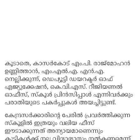
കൂടാതെ, കാസർകോട് എം.പി. രാജ്‌മോഹൻ
ഉണ്ണിത്താൻ, എം.എൽ.എ. എൻ.എ.
നെല്ലിക്കുന്ന്, ഡെപ്യൂട്ടി ഡയറക്ടർ ഓഫ്
എജ്യുക്കേഷൻ, കെ.വി.എസ്. റീജിയണൽ
ഓഫീസ്, സ്കൂൾ പ്രിൻസിപ്പാൾ എന്നിവർക്കും
പരാതിയുടെ പകർപ്പുകൾ അയച്ചിട്ടുണ്ട്.
കേന്ദ്രസർക്കാരിന്റെ പേരിൽ പ്രവർത്തിക്കുന്ന
സ്കൂളിൽ ഇത്രയും വലിയ ഫീസ്
ഈടാക്കുന്നത് അന്യായമാണെന്നും
കുട്ടികൾക്ക് നല്ല വിദ്യാഭ്യാസം നൽകണമെന്ന്