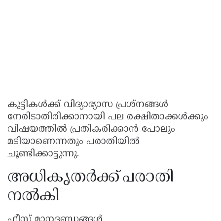
കുട്ടികൾക്ക് വിദ്യാഭ്യാസ പ്രശ്‌നങ്ങൾ
നേരിടാതിരിക്കാനായി പല രക്ഷിതാക്കൾക്കും
വിഷയത്തിൽ പ്രതികരിക്കാൻ പോലും
മടിയാണെന്നതും പരാതിയിൽ
ചൂണ്ടിക്കാട്ടുന്നു.
അധികൃതർക്ക് പരാതി
നൽകി
ഫീസ് മാനദണ്ഡങ്ങൾ