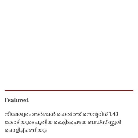
Featured
നീലേശ്വരം അർബൻ ഹെൽത്ത് സെൻ്ററിന് 1.43
കോടിയുടെ പുതിയ കെട്ടിടം; പഴയ ബഡ്സ് സ്കൂൾ
പൊളിച്ച് പണിയും