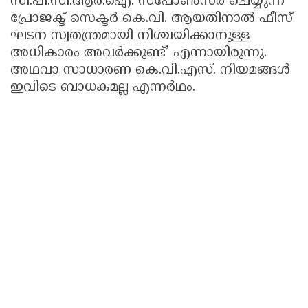
സി.പി.സി.ആർ.ഐ. സ്‌പോൺസർ ചെയ്യുന്ന
പ്രോജക്ട് സെക്ടർ കെ.വി. ആയതിനാൽ ഫീസ്
ഘടന സ്വതന്ത്രമായി നിശ്ചയിക്കാനുള്ള
അധികാരം അവർക്കുണ്ട്’ എന്നായിരുന്നു.
അഥവാ സാധാരണ കെ.വി.എസ്. നിയമങ്ങൾ
ഇവിടെ ബാധകമല്ല എന്നർഥം.