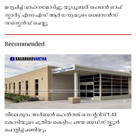
മദ്യപിച്ച് വാഹനമോടിച്ചു; യൂട്യൂബർ 'ഹെലൻ ഓഫ്
സ്പാർട്ട' എന്ന എസ് ആർ ധന്യയുടെ ലൈസൻസ്
സസ്പെൻഡ് ചെയ്തു ​​​​​​​
Recommended
നീലേശ്വരം അർബൻ ഹെൽത്ത് സെൻ്ററിന് 1.43
കോടിയുടെ പുതിയ കെട്ടിടം; പഴയ ബഡ്സ് സ്കൂൾ
പൊളിച്ച് പണിയും