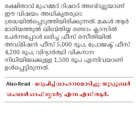
രക്ഷിതാവ് മുഹമ്മദ് റിഷാദ് അബ്ദുല്ലയാണ്
ഈ വിഷയം അധികൃതരുടെ
ശ്രദ്ധയിൽപ്പെടുത്തിയിരിക്കുന്നത്. മകൾ ആർ
മാരിയത്തുൽ ഖിബ്തിയ്യ രണ്ടാം ക്ലാസിൽ
ചേർന്നപ്പോൾ ലഭിച്ച ഫീസ് രസീതിയിൽ
അഡ്മിഷൻ ഫീസ് 5,000 രൂപ, പ്രോജക്ട് ഫീസ്
4,200 രൂപ, വിദ്യാർത്ഥി വികസന
നിധിയിലേക്കുള്ള 1,500 രൂപ എന്നിവയാണ്
ഉൾപ്പെട്ടിരുന്നത്.
Also Read -
മദ്യപിച്ച് വാഹനമോടിച്ചു; യൂട്യൂബർ
'ഹെലൻ ഓഫ് സ്പാർട്ട' എന്ന എസ് ആർ
ധന്യയുടെ ലൈസൻസ് സസ്പെൻഡ് ചെയ്തു ​​​​​​​