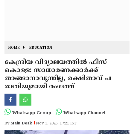
Fitr
May
Day
Eid
Al
Independence
Ad'ha
Day
Onam
HOME
EDUCATION
J&K
State
കേന്ദ്രീയ വിദ്യാലയത്തിൽ ഫീസ്
Haryana
കൊള്ള: സാധാരണക്കാർക്ക്
Assembly
State
Diwali
താങ്ങാനാവുന്നില്ല, രക്ഷിതാവ് പ
Elections
Assembly
Christmas
രാതിയുമായി രംഗത്ത്
Elections
New-
Year
Republic
Whatsapp Group
Whatsapp Channel
Day
Budget
By
Main Desk
Nov 1, 2025, 17:21 IST
Delhi