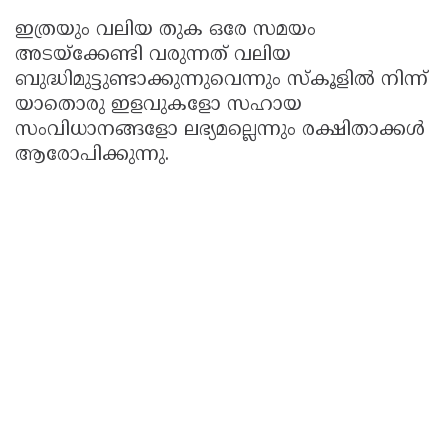
ഇത്രയും വലിയ തുക ഒരേ സമയം
അടയ്ക്കേണ്ടി വരുന്നത് വലിയ
ബുദ്ധിമുട്ടുണ്ടാക്കുന്നുവെന്നും സ്‌കൂളിൽ നിന്ന്
യാതൊരു ഇളവുകളോ സഹായ
സംവിധാനങ്ങളോ ലഭ്യമല്ലെന്നും രക്ഷിതാക്കൾ
ആരോപിക്കുന്നു.