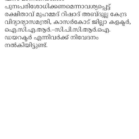
പുനഃപരിശോധിക്കണമെന്നാവശ്യപ്പെട്ട്
രക്ഷിതാവ് മുഹമ്മദ് റിഷാദ് അബ്ദുല്ല കേന്ദ്ര
വിദ്യാഭ്യാസമന്ത്രി, കാസർകോട് ജില്ലാ കളക്ടർ,
ഐ.സി.എ.ആർ.–സി.പി.സി.ആർ.ഐ.
ഡയറക്ടർ എന്നിവർക്ക് നിവേദനം
നൽകിയിട്ടുണ്ട്.