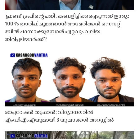
'ഫ്രണ്ട്' ട്രംപിന്റെ ചതി, കബളിപ്പിക്കപ്പെടുന്നത് ഇന്ത്യ;
100% താരിഫ് ചുമത്താൻ അമേരിക്കൻ സെനറ്റ്
ബിൽ പാസാക്കുമ്പോൾ ഏറ്റവും വലിയ
തിരിച്ചടിയാർക്ക്?
ഓപ്പറേഷൻ തൂഫാൻ; വിദ്യാനഗറിൽ
എംഡിഎംഎയുമായി 3 യുവാക്കൾ അറസ്റ്റിൽ