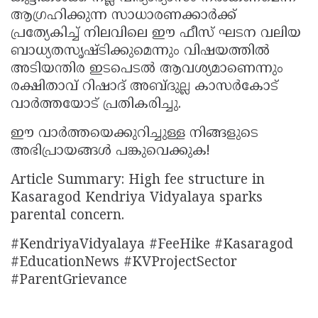
ആഗ്രഹിക്കുന്ന സാധാരണക്കാർക്ക്
പ്രത്യേകിച്ച് നിലവിലെ ഈ ഫീസ് ഘടന വലിയ
ബാധ്യതസൃഷ്ടിക്കുമെന്നും വിഷയത്തിൽ
അടിയന്തിര ഇടപെടൽ ആവശ്യമാണെന്നും
രക്ഷിതാവ് റിഷാദ് അബ്ദുല്ല കാസർകോട്
വാർത്തയോട് പ്രതികരിച്ചു.
ഈ വാർത്തയെക്കുറിച്ചുള്ള നിങ്ങളുടെ
അഭിപ്രായങ്ങൾ പങ്കുവെക്കുക!
Article Summary: High fee structure in
Kasaragod Kendriya Vidyalaya sparks
parental concern.
#KendriyaVidyalaya #FeeHike #Kasaragod
#EducationNews #KVProjectSector
#ParentGrievance