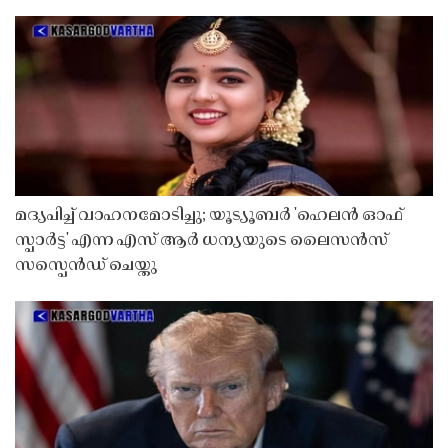
മദ്യപിച്ച് വാഹനമോടിച്ചു; യൂട്യൂബർ 'ഹെലൻ ഓഫ്
സ്പാർട്ട' എന്ന എസ് ആർ ധന്യയുടെ ലൈസൻസ്
സസ്പെൻഡ് ചെയ്തു ​​​​​​​