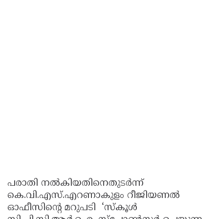
പരാതി നൽകിയതിനെതുടർന്ന്
കെ.വി.എസ്.എറണാകുളം റീജിയണൽ
ഓഫീസിന്റെ മറുപടി ‘സ്‌കൂൾ