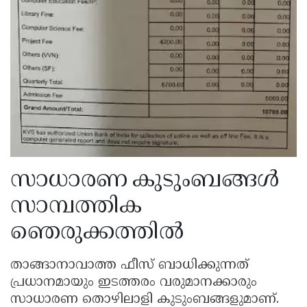
സാധാരണ കുടുംബങ്ങൾ
സാമ്പത്തിക
ഞെരുക്കത്തിൽ
താങ്ങാനാവാത്ത ഫീസ് ബാധിക്കുന്നത്
പ്രധാനമായും ഇടത്തരം വരുമാനക്കാരും
സാധാരണ തൊഴിലാളി കുടുംബങ്ങളുമാണ്.