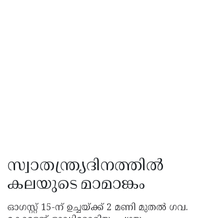
സ്വാതന്ത്ര്യദിനത്തിൽ
കലയുടെ മാമാങ്കം
ഓഗസ്റ്റ് 15-ന് ഉച്ചയ്ക്ക് 2 മണി മുതൽ ഗവ.