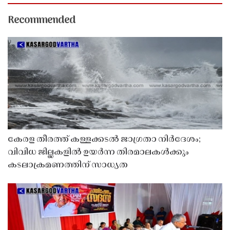
Recommended
കേരള തീരത്ത് കള്ളക്കടൽ ജാഗ്രതാ നിർദേശം;
വിവിധ ജില്ലകളിൽ ഉയർന്ന തിരമാലകൾക്കും
കടലാക്രമണത്തിന് സാധ്യത