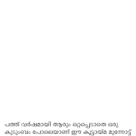
പത്ത് വർഷമായി ആരും ഒറ്റപ്പെടാതെ ഒരു
കുടുംബം പോലെയാണ് ഈ കൂട്ടായ്മ മുന്നോട്ട്