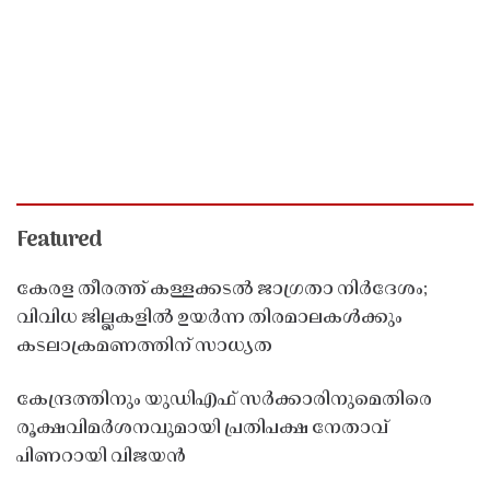
Featured
കേരള തീരത്ത് കള്ളക്കടൽ ജാഗ്രതാ നിർദേശം;
വിവിധ ജില്ലകളിൽ ഉയർന്ന തിരമാലകൾക്കും
കടലാക്രമണത്തിന് സാധ്യത
കേന്ദ്രത്തിനും യുഡിഎഫ് സർക്കാരിനുമെതിരെ
രൂക്ഷവിമർശനവുമായി പ്രതിപക്ഷ നേതാവ്
പിണറായി വിജയൻ