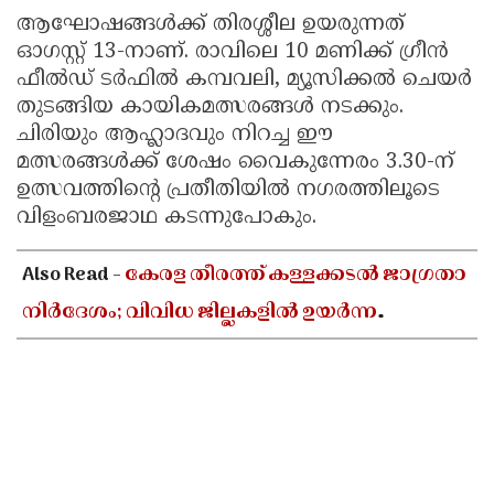
ആഘോഷങ്ങൾക്ക് തിരശ്ശീല ഉയരുന്നത്
ഓഗസ്റ്റ് 13-നാണ്. രാവിലെ 10 മണിക്ക് ഗ്രീൻ
ഫീൽഡ് ടർഫിൽ കമ്പവലി, മ്യൂസിക്കൽ ചെയർ
തുടങ്ങിയ കായികമത്സരങ്ങൾ നടക്കും.
ചിരിയും ആഹ്ലാദവും നിറച്ച ഈ
മത്സരങ്ങൾക്ക് ശേഷം വൈകുന്നേരം 3.30-ന്
ഉത്സവത്തിന്റെ പ്രതീതിയിൽ നഗരത്തിലൂടെ
വിളംബരജാഥ കടന്നുപോകും.
Also Read -
കേരള തീരത്ത് കള്ളക്കടൽ ജാഗ്രതാ
നിർദേശം; വിവിധ ജില്ലകളിൽ ഉയർന്ന
തിരമാലകൾക്കും കടലാക്രമണത്തിന്
സാധ്യത