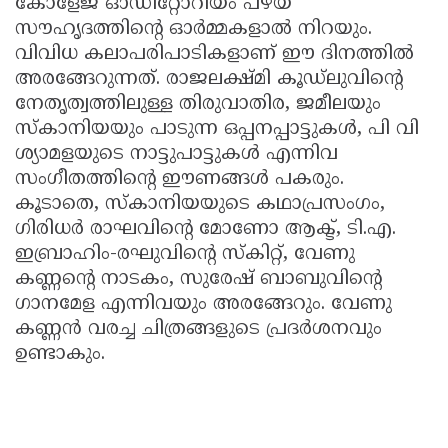
കോളേജ് ഓഡിറ്റോറിയം പഴയ
സൗഹൃദത്തിന്റെ ഓർമ്മകളാൽ നിറയും.
വിവിധ കലാപരിപാടികളാണ് ഈ ദിനത്തിൽ
അരങ്ങേറുന്നത്. രാജലക്ഷ്മി കൂഡ്‌ലുവിന്റെ
നേതൃത്വത്തിലുള്ള തിരുവാതിര, ജമീലയും
സ്കാനിയയും പാടുന്ന ഒപ്പനപ്പാട്ടുകൾ, പി വി
ശ്യാമളയുടെ നാട്ടുപാട്ടുകൾ എന്നിവ
സംഗീതത്തിന്റെ ഈണങ്ങൾ പകരും.
കൂടാതെ, സ്കാനിയയുടെ കഥാപ്രസംഗം,
ഗിരിധർ രാഘവിന്റെ മോണോ ആക്ട്, ടി.എ.
ഇബ്രാഹിം-രഘുവിന്റെ സ്കിറ്റ്, വേണു
കണ്ണന്റെ നാടകം, സുരേഷ് ബാബുവിന്റെ
ഗാനമേള എന്നിവയും അരങ്ങേറും. വേണു
കണ്ണൻ വരച്ച ചിത്രങ്ങളുടെ പ്രദർശനവും
ഉണ്ടാകും.