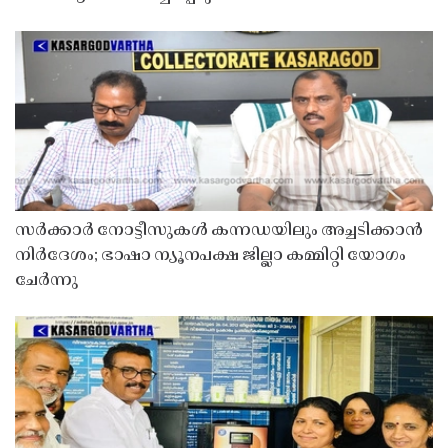
സർക്കാർ നോട്ടീസുകൾ കന്നഡയിലും അച്ചടിക്കാൻ
നിർദേശം; ഭാഷാ ന്യൂനപക്ഷ ജില്ലാ കമ്മിറ്റി യോഗം
ചേർന്നു