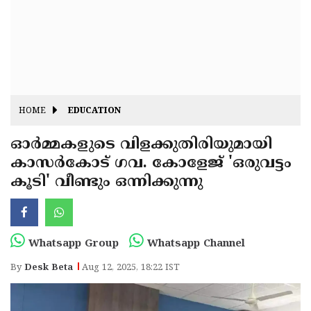
Fitr
May
Day
Eid
Al
Independence
Ad'ha
Day
Onam
HOME
EDUCATION
J&K
State
ഓർമ്മകളുടെ വിളക്കുതിരിയുമായി
Haryana
കാസർകോട് ഗവ. കോളേജ് 'ഒരുവട്ടം
Assembly
State
Diwali
കൂടി' വീണ്ടും ഒന്നിക്കുന്നു
Elections
Assembly
Christmas
Elections
New-
Year
Republic
Whatsapp Group
Whatsapp Channel
Day
Budget
By
Desk Beta
Aug 12, 2025, 18:22 IST
Delhi