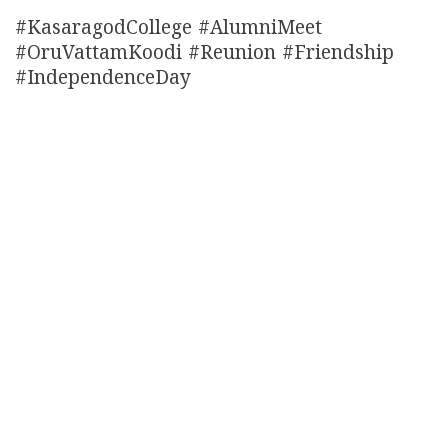
#KasaragodCollege #AlumniMeet
#OruVattamKoodi #Reunion #Friendship
#IndependenceDay