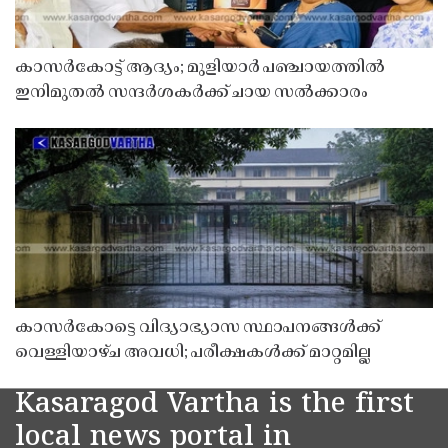
കാസർകോട്ട് ആദ്യം; മുളിയാർ പഞ്ചായത്തിൽ
ഇനിമുതൽ സന്ദർശകർക്ക് ചായ സൽക്കാരം
കാസർകോട്ടെ വിദ്യാഭ്യാസ സ്ഥാപനങ്ങൾക്ക്
വെള്ളിയാഴ്ച അവധി; പരീക്ഷകൾക്ക് മാറ്റമില്ല
Kasaragod Vartha is the first
local news portal in