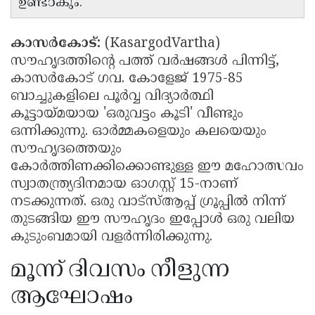
ഉണ്ടാകും.
Updates
Assembly
Kerala
Polls
കാസർകോട്:
(KasargodVartha)
Local
Look
സൗഹൃദത്തിന്റെ പത്ത് വർഷങ്ങൾ പിന്നിട്ട്,
Body
Back
കാസർകോട് ഗവ. കോളേജ് 1975-85
Election
2025
ബാച്ചുകളിലെ പൂർവ്വ വിദ്യാർത്ഥി
കൂട്ടായ്മയായ 'ഒരുവട്ടം കൂടി' വീണ്ടും
ഒന്നിക്കുന്നു. ഓർമ്മകളെയും കലയെയും
സൗഹൃദത്തെയും
കോർത്തിണക്കിക്കൊണ്ടുള്ള ഈ മഹോത്സവം
സ്വാതന്ത്ര്യദിനമായ ഓഗസ്റ്റ് 15-നാണ്
നടക്കുന്നത്. ഒരു വാട്‌സ്ആപ്പ് ഗ്രൂപ്പിൽ നിന്ന്
തുടങ്ങിയ ഈ സൗഹൃദം ഇപ്പോൾ ഒരു വലിയ
കുടുംബമായി വളർന്നിരിക്കുന്നു.
മൂന്ന് ദിവസം നീളുന്ന
ആഘോഷം