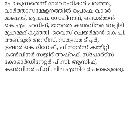
പോകുന്നതെന്ന് ഭാരവാഹികൾ പറഞ്ഞു.
വാർത്താസമ്മേളനത്തിൽ പ്രൊഫ. ഖാദർ
മാങ്ങാട്, പ്രൊഫ. ഗോപിനാഥ്, ചെയർമാൻ
കെ.എം. ഹനീഫ്, ജനറൽ കൺവീനർ ബപ്പിടി
മുഹമ്മദ് കുഞ്ഞി, വൈസ് ചെയർമാൻ കെ.പി.
അബ്ദുൽ അസീസ്, സത്യഭാമ ടീച്ചർ,
ട്രഷറർ കെ ദിനേഷ്., ഫിനാൻസ് കമ്മിറ്റി
കൺവീനർ സയ്യിദ് അഷ്റഫ്, സ്പോർട്‌സ്
കോഓർഡിനേറ്റർ പി.സി. ആസിഫ്,
കൺവീനർ പി.വി. ലീല എന്നിവർ പങ്കെടുത്തു.