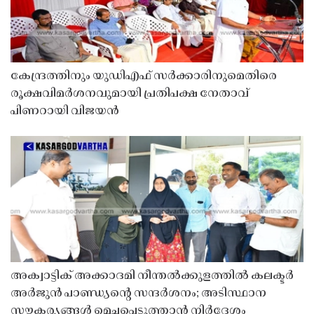
കേന്ദ്രത്തിനും യുഡിഎഫ് സർക്കാരിനുമെതിരെ
രൂക്ഷവിമർശനവുമായി പ്രതിപക്ഷ നേതാവ്
പിണറായി വിജയൻ
അക്വാട്ടിക് അക്കാദമി നീന്തൽക്കുളത്തിൽ കലക്ടർ
അർജുൻ പാണ്ഡ്യൻ്റെ സന്ദർശനം; അടിസ്ഥാന
സൗകര്യങ്ങൾ മെച്ചപ്പെടുത്താൻ നിർദേശം