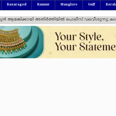
Kasaragod
Kannur
Manglore
Gulf
Keral