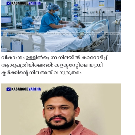
വിഷാംശം ഉള്ളിൽച്ചെന്ന നിലയിൽ കാറോടിച്ച്
ആശുപത്രിയിലെത്തി; കളക്ടറേറ്റിലെ യുഡി
ക്ലർക്കിൻ്റെ നില അതീവ ഗുരുതരം