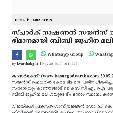
HOME
EDUCATION
സ്പാര്‍ക് നാഷണല്‍ സയന്‍സ്
ഭിമാനമായി ബീബി ജുഹീന മല
Whatsapp Group
Whatsap
By
kvarthakgd1
May 30, 2017, 16:11 IST
കാസര്‍കോട്: (www.kasargodvartha.com 30.05.
സയന്‍സ് ഫെയറില്‍ കേരള ടീമിനെ പ്രതിനിധീകരിച്ചു
സ്വദേശിയും കാഞ്ഞങ്ങാട് ക്രൈസ്റ്റ് സി എം ഐ പബ്ലിക
ബീബി ജുഹീന മലിഹയുടെ ടീം ഒന്നാം സ്ഥാനം കരസ്ഥ
വിജയികള്‍ പ്രശസ്ത ശാസ്ത്രജ്ഞന്‍ ഡോ. ഡി കെ
ഫിസിക്കല്‍ ലബോറട്ടറി), പ്രൊഫ. അപ്പറാവു (വൈസ്