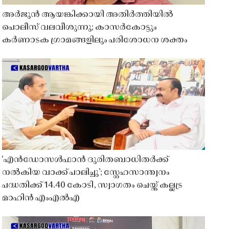
അർജുൻ ആയങ്കിക്കായി അതിർത്തിയിൽ
പൊലീസ് വലവീശുന്നു; കാസർകോട്ടും
കർണാടക ഗ്രാമങ്ങളിലും പരിശോധന ശക്തം
‘എൻഡോസൾഫാൻ ദുരിതബാധിതർക്ക്
നൽകിയ വാക്ക് പാലിച്ചു’; സ്നേഹസാന്ത്വനം
പദ്ധതിക്ക് 14.40 കോടി, സ്വാഗതം ചെയ്ത് കല്ലട്ര
മാഹിൻ എംഎൽഎ