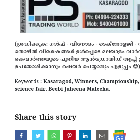
(ശ്രദ്ധിക്കുക: ഗൾഫ് - വിനോദം - ടെക്നോളജി - 
തൊഴിൽ വിശേഷങ്ങൾ ഉൾപ്പെടെ മലയാളം വാർ
കെവാർത്തയുടെ പുതിയ ആൻഡ്രോയിഡ് ആപ്പ് ഇവ
ഉപയോഗിക്കാനും ഷെയർ ചെയ്യാനും എളുപ്പം 😊)
Keywords
: Kasaragod, Winners, Championship, 
science fair, Beebi Juheena Maleeha.
Share this story