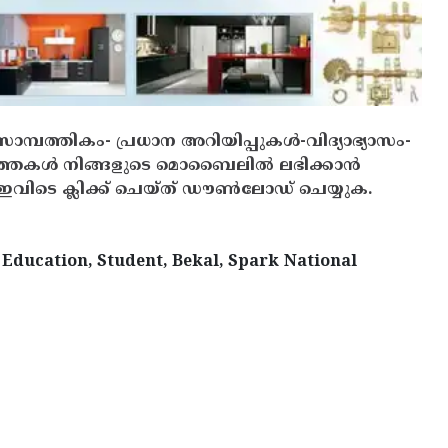
സാമ്പത്തികം- പ്രധാന അറിയിപ്പുകൾ-വിദ്യാഭ്യാസം-
ത്തകൾ നിങ്ങളുടെ മൊബൈലിൽ ലഭിക്കാൻ
ിടെ ക്ലിക്ക് ചെയ്ത് ഡൗൺലോഡ് ചെയ്യുക.
Education, Student, Bekal, Spark National