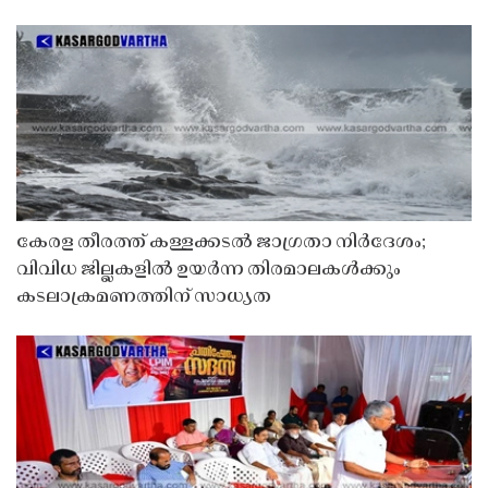
കേരള തീരത്ത് കള്ളക്കടൽ ജാഗ്രതാ നിർദേശം;
വിവിധ ജില്ലകളിൽ ഉയർന്ന തിരമാലകൾക്കും
കടലാക്രമണത്തിന് സാധ്യത