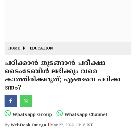
Fitr
May
Day
Eid
Al
Independence
Ad'ha
Day
Onam
HOME
EDUCATION
J&K
State
പഠിക്കാന്‍ തുടങ്ങാന്‍ പരീക്ഷാ
Haryana
ടൈംടേബിള്‍ ലഭിക്കും വരെ
Assembly
State
Diwali
കാത്തിരിക്കരുത്; എങ്ങനെ പഠിക്ക
Elections
Assembly
Christmas
ണം?
Elections
New-
Year
Republic
Whatsapp Group
Whatsapp Channel
Day
Budget
By
WebDesk Omega
Mar 22, 2022, 13:16 IST
Delhi