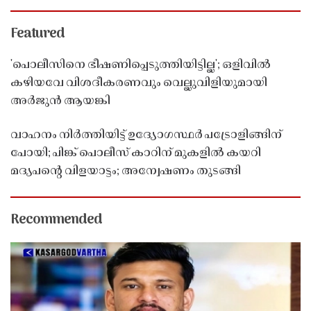
Featured
'പൊലീസിനെ ഭീഷണിപ്പെടുത്തിയിട്ടില്ല'; ഒളിവിൽ
കഴിയവേ വിശദീകരണവും വെല്ലുവിളിയുമായി
അർജുൻ ആയങ്കി
വാഹനം നിർത്തിയിട്ട് ഉദ്യോഗസ്ഥർ പട്രോളിങ്ങിന്
പോയി; പിങ്ക് പൊലീസ് കാറിന് മുകളിൽ കയറി
മദ്യപൻ്റെ വിളയാട്ടം; അന്വേഷണം തുടങ്ങി
Recommended