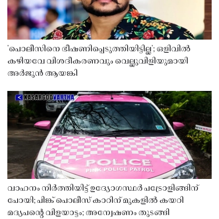
'പൊലീസിനെ ഭീഷണിപ്പെടുത്തിയിട്ടില്ല'; ഒളിവിൽ
കഴിയവേ വിശദീകരണവും വെല്ലുവിളിയുമായി
അർജുൻ ആയങ്കി
വാഹനം നിർത്തിയിട്ട് ഉദ്യോഗസ്ഥർ പട്രോളിങ്ങിന്
പോയി; പിങ്ക് പൊലീസ് കാറിന് മുകളിൽ കയറി
മദ്യപൻ്റെ വിളയാട്ടം; അന്വേഷണം തുടങ്ങി