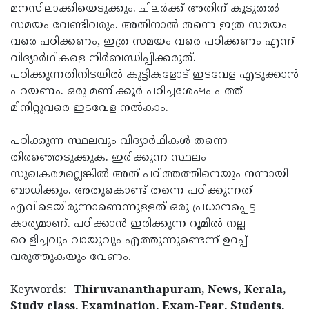
മനസിലാക്കിയെടുക്കും. ചിലര്‍ക്ക് അതിന് കൂടുതല്‍
സമയം വേണ്ടിവരും. അതിനാല്‍ തന്നെ ഇത്ര സമയം
വരെ പഠിക്കണം, ഇത്ര സമയം വരെ പഠിക്കണം എന്ന്
വിദ്യാര്‍ഥികളെ നിര്‍ബന്ധിപ്പിക്കരുത്.
പഠിക്കുന്നതിനിടയില്‍ കുട്ടികളോട് ഇടവേള എടുക്കാന്‍
പറയണം. ഒരു മണിക്കൂര്‍ പഠിച്ചശേഷം പത്ത്
മിനിറ്റുവരെ ഇടവേള നല്‍കാം.
പഠിക്കുന്ന സ്ഥലവും വിദ്യാര്‍ഥികള്‍ തന്നെ
തിരഞ്ഞെടുക്കുക. ഇരിക്കുന്ന സ്ഥലം
സുഖകരമല്ലെങ്കില്‍ അത് പഠിത്തത്തിനെയും നന്നായി
ബാധിക്കും. അതുകൊണ്ട് തന്നെ പഠിക്കുന്നത്
എവിടെയിരുന്നാണെന്നുള്ളത് ഒരു പ്രധാനപ്പെട്ട
കാര്യമാണ്. പഠിക്കാന്‍ ഇരിക്കുന്ന റൂമില്‍ നല്ല
വെളിച്ചവും വായുവും എത്തുന്നുണ്ടെന്ന് ഉറപ്പ്
വരുത്തുകയും വേണം.
Keywords:
Thiruvananthapuram, News, Kerala,
Study class, Examination, Exam-Fear, Students,