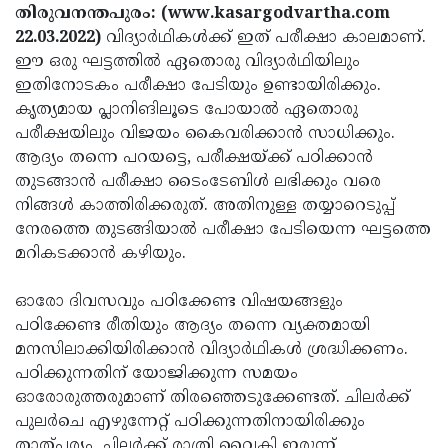
Election
Maha
തിരുവനന്തപുരം: (www.kasargodvartha.com
22.03.2022)
വിദ്യാര്‍ഥികള്‍ക്ക് ഇത് പരീക്ഷാ കാലമാണ്.
Shivarathri
International
ഈ ഒരു ഘട്ടത്തില്‍ ഏതൊരു വിദ്യാര്‍ഥിയിലും
Women's
Anti-
ഇതിനോടകം പരീക്ഷാ പേടിയും ഉണ്ടായിരിക്കും.
കൃത്യമായ പ്ലാനിങിലൂടെ പോയാല്‍ ഏതൊരു
Day
Drug
Attukal
പരീക്ഷയിലും വിജയം കൈവരിക്കാന്‍ സാധിക്കും.
Campaign
Pongala
Holi
ആദ്യം തന്നെ പറയട്ടെ, പരീക്ഷയ്ക്ക് പഠിക്കാന്‍
തുടങ്ങാന്‍ പരീക്ഷാ ടൈംടേബിള്‍ ലഭിക്കും വരെ
2025
2025
IPL
നിങ്ങള്‍ കാത്തിരിക്കരുത്. അതിനുള്ള തയ്യാറെടുപ്പ്
2025
Eid
നേരത്തെ തുടങ്ങിയാല്‍ പരീക്ഷാ പേടിയെന്ന ഘട്ടത്തെ
മറികടക്കാന്‍ കഴിയും.
Al-
Waqf
Fitr
Bill
Vishu
ഓരോ ദിവസവും പഠിക്കേണ്ട വിഷയങ്ങളും
പഠിക്കേണ്ട രീതിയും ആദ്യം തന്നെ വ്യക്തമായി
2025
Controversy
Festival
Good
മനസിലാക്കിയിരിക്കാന്‍ വിദ്യാര്‍ഥികള്‍ ശ്രദ്ധിക്കണം.
2025
Friday
Easter
പഠിക്കുന്നതിന് യോജിക്കുന്ന സമയം
ഓരോരുത്തരുമാണ് തിരഞ്ഞെടുക്കേണ്ടത്. ചിലര്‍ക്ക്
Observance
Sunday
By-
പുലര്‍ചെ എഴുന്നേറ്റ് പഠിക്കുന്നതിനായിരിക്കും
2025
2025
Election
Bihar
താത്പര്യം. ചിലര്‍ക്ക് രാത്രി വൈകി ഇരുന്ന്