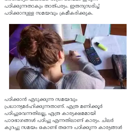
പഠിക്കുന്നതാകും താത്പര്യം. ഇതനുസരിച്ച്
Updates
Assembly
Kerala
പഠിക്കാനുള്ള സമയവും ക്രമീകരിക്കുക.
Polls
Local
Look
Body
Back
Election
2025
പഠിക്കാന്‍ എടുക്കുന്ന സമയവും
പ്രധാന്യമര്‍ഹിക്കുന്നതാണ്. എത്ര മണിക്കൂര്‍
പഠിച്ചുവെന്നതിലല്ല, എത്ര കാര്യക്ഷമമായി
പാഠഭാഗങ്ങള്‍ പഠിച്ചു എന്നതിലാണ് കാര്യം. ചിലര്‍
കുറച്ചു സമയം കൊണ്ട് തന്നെ പഠിക്കുന്ന കാര്യങ്ങള്‍