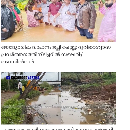
ഔദ്യോഗിക വാഹനം ജപ്തി ചെയ്തു; ദുരിതാശ്വാസ
പ്രവർത്തനത്തിന് ടിപ്പറിൽ സഞ്ചരിച്ച്
തഹസിൽദാർ