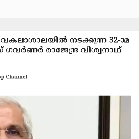
വകലാശാലയിൽ നടക്കുന്ന 32-ാമ
് ഗവർണർ രാജേന്ദ്ര വിശ്വനാഥ്
p Channel