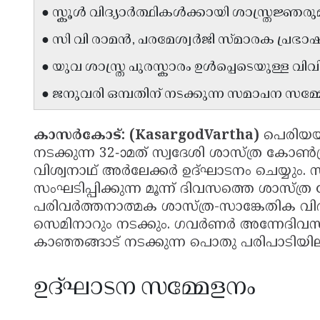
● സ്കൂൾ വിദ്യാർത്ഥികൾക്കായി ശാസ്ത്രജ
● സി വി രാമൻ, പരമേശ്വർജി സ്മാരക പ്രഭ
● യുവ ശാസ്ത്ര പുരസ്കാരം ഉൾപ്പെടെയുള്ള
● ജനുവരി ഒമ്പതിന് നടക്കുന്ന സമാപന സ
കാസർകോട്: (KasargodVartha)
പെരിയയ
നടക്കുന്ന 32-ാമത് സ്വദേശി ശാസ്ത്ര കോൺ
വിശ്വനാഥ് അർലേക്കർ ഉദ്ഘാടനം ചെയ്യും. 
സംഘടിപ്പിക്കുന്ന മൂന്ന് ദിവസത്തെ ശാസ്ത
പരിവർത്തനാത്മക ശാസ്ത്ര-സാങ്കേതിക വിദ
സെമിനാറും നടക്കും. ഗവർണർ അന്നേദിവ
കാഞ്ഞങ്ങാട് നടക്കുന്ന പൊതു പരിപാടിയിലും
ഉദ്ഘാടന സമ്മേളനം