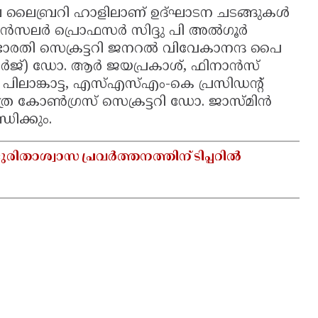
ല ലൈബ്രറി ഹാളിലാണ് ഉദ്ഘാടന ചടങ്ങുകൾ
ാൻസലർ പ്രൊഫസർ സിദ്ദു പി അൽഗൂർ
ഭാരതി സെക്രട്ടറി ജനറൽ വിവേകാനന്ദ പൈ
ൻ ചാർജ്) ഡോ. ആർ ജയപ്രകാശ്, ഫിനാൻസ്
ിലാങ്കാട്ട, എസ്എസ്എം-കെ പ്രസിഡന്റ്
ര കോൺഗ്രസ് സെക്രട്ടറി ഡോ. ജാസ്മിൻ
ിക്കും.
ുരിതാശ്വാസ പ്രവർത്തനത്തിന് ടിപ്പറിൽ