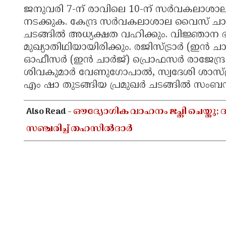
ജനുവരി 7-ന് രാവിലെ 10-ന് സർവകലാശാ
നടക്കുക. കേന്ദ്ര സർവകലാശാല വൈസ് ച
ചടങ്ങിൽ അധ്യക്ഷത വഹിക്കും. വിജ്ഞാന 
മുഖ്യാതിഥിയായിരിക്കും. രജിസ്ട്രാർ (ഇ
ഓഫീസർ (ഇൻ ചാർജ്) പ്രൊഫസർ രാജേന്ദ്ര പ
ശിവകുമാർ വേണുഗോപാൽ, സ്വദേശി ശാസ്ത്
എം ഷാ തുടങ്ങിയ പ്രമുഖർ ചടങ്ങിൽ സംബന്ധ
Also Read -
ഔദ്യോഗിക വാഹനം ജപ്തി ചെയ്തു; ദ
സഞ്ചരിച്ച് തഹസിൽദാർ