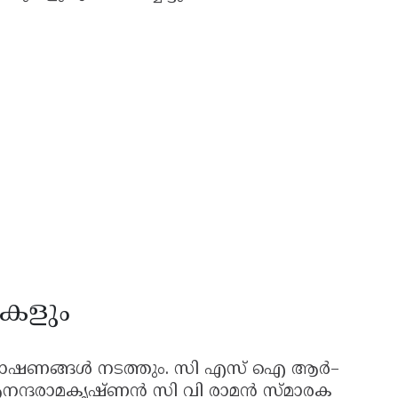
കളും
്രഭാഷണങ്ങൾ നടത്തും. സി എസ് ഐ ആർ–
ദരാമകൃഷ്ണൻ സി വി രാമൻ സ്മാരക