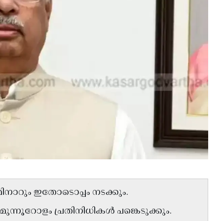
െമിനാറും ഇതോടൊപ്പം നടക്കും.
 മുന്നൂറോളം പ്രതിനിധികൾ പങ്കെടുക്കും.