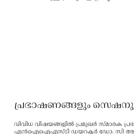
പ്രഭാഷണങ്ങളും സെഷനു
വിവിധ വിഷയങ്ങളിൽ പ്രമുഖർ സ്മാരക പ
എൻഐഐഎസ്ടി ഡയറക്ടർ ഡോ. സി ആനന്