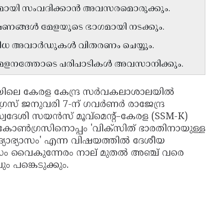
്ഞരുമായി സംവദിക്കാൻ അവസരമൊരുക്കും.
ാഷണങ്ങൾ മേളയുടെ ഭാഗമായി നടക്കും.
 വിവിധ അവാർഡുകൾ വിതരണം ചെയ്യും.
മ്മേളനത്തോടെ പരിപാടികൾ അവസാനിക്കും.
ിലെ കേരള കേന്ദ്ര സർവകലാശാലയിൽ
ഗ്രസ് ജനുവരി 7-ന് ഗവർണർ രാജേന്ദ്ര
സ്വദേശി സയൻസ് മൂവ്മെന്റ്–കേരള (SSM-K)
്ര കോൺഗ്രസിനൊപ്പം 'വിക്സിത് ഭാരതിനായുള്ള
്യാഭ്യാസം' എന്ന വിഷയത്തിൽ ദേശീയ
സം വൈകുന്നേരം നാല് മുതൽ അഞ്ച് വരെ
 പങ്കെടുക്കും.