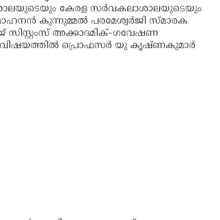
ശാലയുടെയും കേരള സർവകലാശാലയുടെയും
ഹനൻ കുന്നുമ്മൽ പരമേശ്വർജി സ്മാരക
ജ് സിസ്റ്റംസ് അക്കാദമിക്–ഗവേഷണ
്ന വിഷയത്തിൽ പ്രൊഫസർ യു കൃഷ്ണകുമാർ