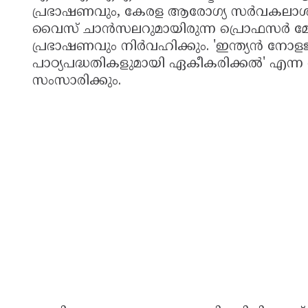
പ്രഭാഷണവും, കേരള ആരോഗ്യ സർവകലാ
വൈസ് ചാൻസലറുമായിരുന്ന പ്രൊഫസർ മോ
പ്രഭാഷണവും നിർവഹിക്കും. 'ഇന്ത്യൻ നോള
പാഠ്യപദ്ധതികളുമായി ഏകീകരിക്കൽ' എന
സംസാരിക്കും.