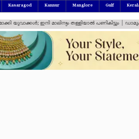
Kasaragod
Kannur
Manglore
Gulf
Keral