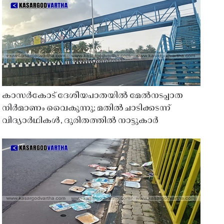
കാസർകോട് ദേശീയപാതയിൽ മേൽനടപ്പാത
നിർമാണം വൈകുന്നു; മതിൽ ചാടിക്കടന്ന്
വിദ്യാർഥികൾ, ദുരിതത്തിൽ നാട്ടുകാർ