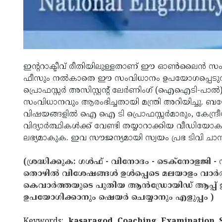
ഇന്ററാക്ടീവ് രീതിയിലുള്ളതാണ് ഈ ഓണ്‍ലൈന്‍ 
ഫീസും നല്‍കാതെ ഈ സംവിധാനം ഉപയോഗപ്പെടുത്ത
പ്രൊഫസ്സര്‍ അസിസ്റ്റന്റ് ലേര്‍ണിംഗ് (ഐഐടി-പാല
സംവിധാനവും ആരംഭിച്ചതായി മന്ത്രി അറിയിച്ചു. ബയോള
വിഷയങ്ങളില്‍ ഐ ഐ ടി പ്രൊഫസ്സര്‍മാരും, കേന്ദ്രീ
വിദ്യാര്‍ത്ഥികള്‍ക്ക് വേണ്ടി തയ്യാറാക്കിയ വീഡിയ
ലഭ്യമാകുക. ഇവ സൗജന്യമായി സ്വയം പ്രഭ ടിവി ചാന
(ശ്രദ്ധിക്കുക: ഗൾഫ് - വിനോദം - ടെക്നോളജി - 
തൊഴിൽ വിശേഷങ്ങൾ ഉൾപ്പെടെ മലയാളം വാർ
കെവാർത്തയുടെ പുതിയ ആൻഡ്രോയിഡ് ആപ്പ് ഇവ
ഉപയോഗിക്കാനും ഷെയർ ചെയ്യാനും എളുപ്പം )
Keywords:
kasaragod, Coaching, Examination, 