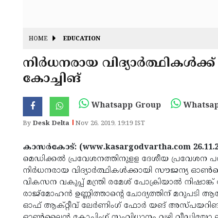
HOME
EDUCATION
നിര്‍ധനരായ വിദ്യാര്‍ത്ഥികള്‍ക്
കോച്ചിങ്
Whatsapp Group
Whatsap
By
Desk Delta
Nov 26, 2019, 19:19 IST
കാസര്‍കോട്: (www.kasargodvartha.com 26.11.
മെഡിക്കല്‍ പ്രവേശനത്തിനുളള ദേശീയ പ്രവേശന പരീ
നിര്‍ധനരായ വിദ്യാര്‍ത്ഥികള്‍ക്കായി സൗജന്യ ഓണ
വികസന വകുപ്പ് മന്ത്രി രമേശ് പോക്രിയാല്‍ നിഷാങ്ക
രാജ്മോഹന്‍ ഉണ്ണിത്താന്റെ ചോദ്യത്തിന് മറുപടി ആയിട്
ഓഫ് ആക്റ്റീവ് ലേര്‍ണിംഗ് ഫോര്‍ യങ് അസ്പയറിങ് മ
ഓണ്‍ലൈന്‍ കോച്ചിംഗ് സംവിധാനം വഴി വീഡിയോ ലക്ച