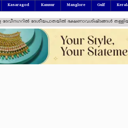
Kasaragod
Kannur
Manglore
Gulf
Keral