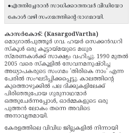
●എത്തിച്ചേരാൻ സാധിക്കാത്തവർ വീഡിയോ
Updates
Assembly
Kerala
കോൾ വഴി സംഗമത്തിന്റെ ഭാഗമായി.
Polls
Local
Look
Body
Back
കാസർകോട്: (KasargodVartha)
Election
2025
മൊഗ്രാൽപുത്തൂർ ഗവ. ഹയർ സെക്കൻഡറി
സ്കൂൾ ഒരു കൂട്ടായ്മയുടെ മധുര
സ്മരണകൾക്ക് സാക്ഷ്യം വഹിച്ചു. 1990 മുതൽ
2005 വരെ സ്കൂളിൽ സേവനമനുഷ്ഠിച്ച
അധ്യാപകരുടെ സംഗമം 'തിരികെ നാം' എന്ന
പേരിൽ സംഘടിപ്പിക്കപ്പെട്ടു. കാലത്തിന്റെ
കുത്തൊഴുക്കിൽ പല ദിക്കുകളിലേക്ക്
പിരിഞ്ഞുപോയ ഗുരുനാഥന്മാർ
ഒത്തുചേർന്നപ്പോൾ, ഓർമ്മകളുടെ ഒരു
പുത്തൻ ലോകം തന്നെ അവിടെ
അനാവൃതമായി.
കേരളത്തിലെ വിവിധ ജില്ലകളിൽ നിന്നായി