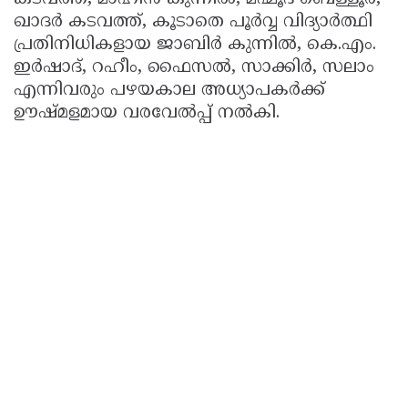
ഖാദർ കടവത്ത്, കൂടാതെ പൂർവ്വ വിദ്യാർത്ഥി
പ്രതിനിധികളായ ജാബിർ കുന്നിൽ, കെ.എം.
ഇർഷാദ്, റഹീം, ഫൈസൽ, സാക്കിർ, സലാം
എന്നിവരും പഴയകാല അധ്യാപകർക്ക്
ഊഷ്മളമായ വരവേൽപ്പ് നൽകി.