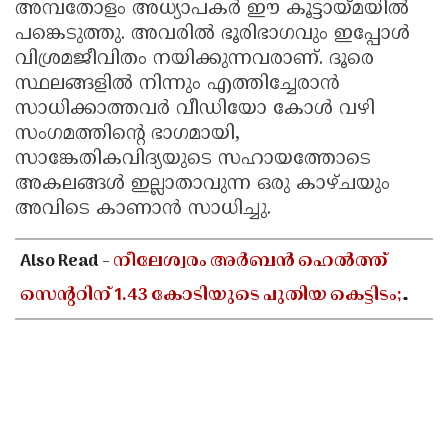
അമ്പതോളം അധ്യാപകർ ഈ കൂട്ടായ്മയിൽ
പങ്കെടുത്തു. അവരിൽ ഭൂരിഭാഗവും ഇപ്പോൾ
വിശ്രമജീവിതം നയിക്കുന്നവരാണ്. ദൂരെ
സ്ഥലങ്ങളിൽ നിന്നും എത്തിച്ചേരാൻ
സാധിക്കാത്തവർ വീഡിയോ കോൾ വഴി
സംഗമത്തിന്റെ ഭാഗമായി,
സാങ്കേതികവിദ്യയുടെ സഹായത്തോടെ
അകലങ്ങൾ ഇല്ലാതാവുന്ന ഒരു കാഴ്ചയും
അവിടെ കാണാൻ സാധിച്ചു.
Also Read -
നീലേശ്വരം അർബൻ ഹെൽത്ത്
സെൻ്ററിന് 1.43 കോടിയുടെ പുതിയ കെട്ടിടം;
പഴയ ബഡ്സ് സ്കൂൾ പൊളിച്ച് പണിയും