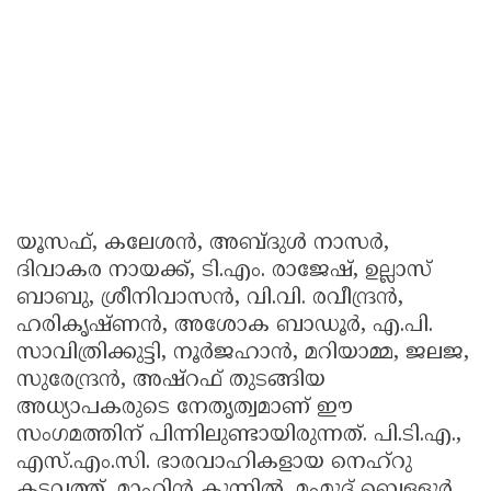
യൂസഫ്, കലേശൻ, അബ്ദുൾ നാസർ,
ദിവാകര നായക്ക്, ടി.എം. രാജേഷ്, ഉല്ലാസ്
ബാബു, ശ്രീനിവാസൻ, വി.വി. രവീന്ദ്രൻ,
ഹരികൃഷ്ണൻ, അശോക ബാഡൂർ, എ.പി.
സാവിത്രിക്കുട്ടി, നൂർജഹാൻ, മറിയാമ്മ, ജലജ,
സുരേന്ദ്രൻ, അഷ്റഫ് തുടങ്ങിയ
അധ്യാപകരുടെ നേതൃത്വമാണ് ഈ
സംഗമത്തിന് പിന്നിലുണ്ടായിരുന്നത്. പി.ടി.എ.,
എസ്.എം.സി. ഭാരവാഹികളായ നെഹ്റു
കടവത്ത്, മാഹിൻ കുന്നിൽ, മഹ്മൂദ് ബെള്ളൂർ,