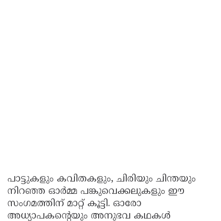
പാട്ടുകളും കവിതകളും, ചിരിയും ചിന്തയും
നിറഞ്ഞ ഓർമ്മ പങ്കുവെക്കലുകളും ഈ
സംഗമത്തിന് മാറ്റ് കൂട്ടി. ഓരോ
അധ്യാപകന്റെയും അനുഭവ കഥകൾ