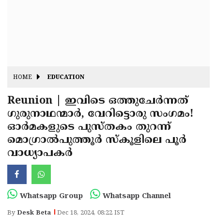
Fitr
May
Day
Eid
Al
Independence
Ad'ha
Day
Onam
HOME
EDUCATION
J&K
State
Reunion | ഇവിടെ ഒത്തുചേർന്നത്
Haryana
ഗുരുനാഥന്മാർ, വേറിട്ടൊരു സംഗമം!
Assembly
State
Diwali
ഓർമകളുടെ പുസ്തകം തുറന്ന്
Elections
Assembly
Christmas
മൊഗ്രാൽപുത്തൂർ സ്കൂളിലെ പൂർ
Elections
വാധ്യാപകർ
New-
Year
Republic
Day
Budget
Whatsapp Group
Whatsapp Channel
Delhi
By
Desk Beta
Dec 18, 2024, 08:22 IST