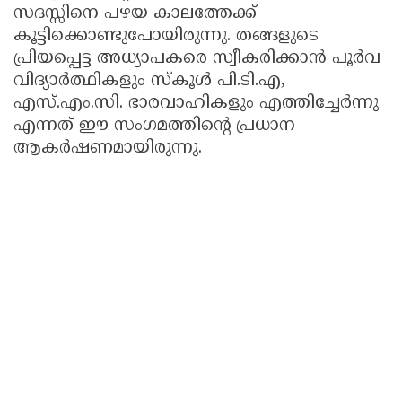
സദസ്സിനെ പഴയ കാലത്തേക്ക്
കൂട്ടിക്കൊണ്ടുപോയിരുന്നു. തങ്ങളുടെ
പ്രിയപ്പെട്ട അധ്യാപകരെ സ്വീകരിക്കാൻ പൂർവ
വിദ്യാർത്ഥികളും സ്കൂൾ പി.ടി.എ,
എസ്.എം.സി. ഭാരവാഹികളും എത്തിച്ചേർന്നു
എന്നത് ഈ സംഗമത്തിന്റെ പ്രധാന
ആകർഷണമായിരുന്നു.