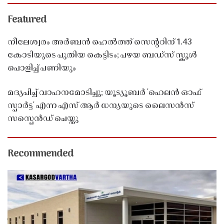
Featured
നീലേശ്വരം അർബൻ ഹെൽത്ത് സെൻ്ററിന് 1.43
കോടിയുടെ പുതിയ കെട്ടിടം; പഴയ ബഡ്സ് സ്കൂൾ
പൊളിച്ച് പണിയും
മദ്യപിച്ച് വാഹനമോടിച്ചു; യൂട്യൂബർ 'ഹെലൻ ഓഫ്
സ്പാർട്ട' എന്ന എസ് ആർ ധന്യയുടെ ലൈസൻസ്
സസ്പെൻഡ് ചെയ്തു ​​​​​​​
Recommended