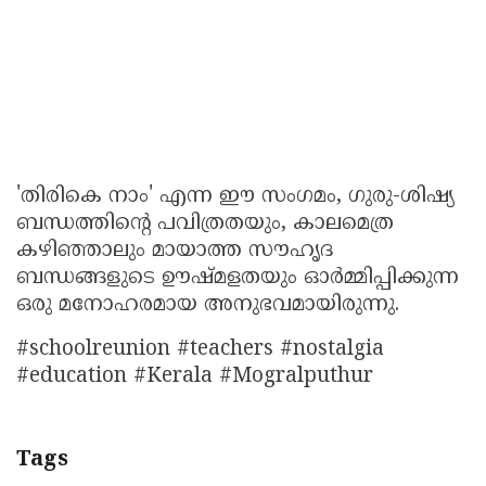
'തിരികെ നാം' എന്ന ഈ സംഗമം, ഗുരു-ശിഷ്യ
ബന്ധത്തിന്റെ പവിത്രതയും, കാലമെത്ര
കഴിഞ്ഞാലും മായാത്ത സൗഹൃദ
ബന്ധങ്ങളുടെ ഊഷ്മളതയും ഓർമ്മിപ്പിക്കുന്ന
ഒരു മനോഹരമായ അനുഭവമായിരുന്നു.
#schoolreunion #teachers #nostalgia
#education #Kerala #Mogralputhur
Tags