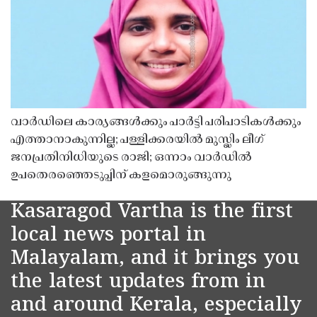
വാർഡിലെ കാര്യങ്ങൾക്കും പാർട്ടി പരിപാടികൾക്കും
എത്താനാകുന്നില്ല; പള്ളിക്കരയിൽ മുസ്ലിം ലീഗ്
ജനപ്രതിനിധിയുടെ രാജി; ഒന്നാം വാർഡിൽ
ഉപതെരഞ്ഞെടുപ്പിന് കളമൊരുങ്ങുന്നു
Kasaragod Vartha is the first
local news portal in
Malayalam, and it brings you
the latest updates from in
and around Kerala, especially