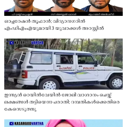
ഓപ്പറേഷൻ തൂഫാൻ; വിദ്യാനഗറിൽ
എംഡിഎംഎയുമായി 3 യുവാക്കൾ അറസ്റ്റിൽ
ഇന്ത്യൻ റെയിൽവേയിൽ ജോലി വാഗ്ദാനം ചെയ്ത്
ലക്ഷങ്ങൾ തട്ടിയെന്ന പരാതി; ദമ്പതികൾക്കെതിരെ
കേസെടുത്തു