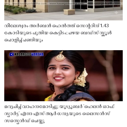
നീലേശ്വരം അർബൻ ഹെൽത്ത് സെൻ്ററിന് 1.43
കോടിയുടെ പുതിയ കെട്ടിടം; പഴയ ബഡ്സ് സ്കൂൾ
പൊളിച്ച് പണിയും
മദ്യപിച്ച് വാഹനമോടിച്ചു; യൂട്യൂബർ 'ഹെലൻ ഓഫ്
സ്പാർട്ട' എന്ന എസ് ആർ ധന്യയുടെ ലൈസൻസ്
സസ്പെൻഡ് ചെയ്തു ​​​​​​​