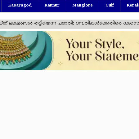
Kasaragod
Kannur
Manglore
Gulf
Keral