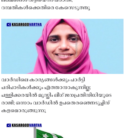
ലക്ഷങ്ങൾ തട്ടിയെന്ന പരാതി;
ദമ്പതികൾക്കെതിരെ കേസെടുത്തു
വാർഡിലെ കാര്യങ്ങൾക്കും പാർട്ടി
പരിപാടികൾക്കും എത്താനാകുന്നില്ല;
പള്ളിക്കരയിൽ മുസ്ലിം ലീഗ് ജനപ്രതിനിധിയുടെ
രാജി; ഒന്നാം വാർഡിൽ ഉപതെരഞ്ഞെടുപ്പിന്
കളമൊരുങ്ങുന്നു