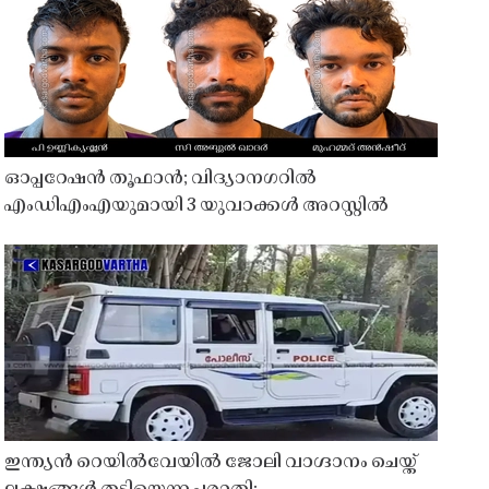
ഓപ്പറേഷൻ തൂഫാൻ; വിദ്യാനഗറിൽ
എംഡിഎംഎയുമായി 3 യുവാക്കൾ അറസ്റ്റിൽ
ഇന്ത്യൻ റെയിൽവേയിൽ ജോലി വാഗ്ദാനം ചെയ്ത്