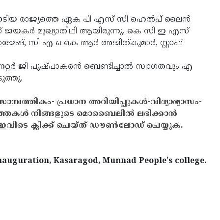
ം നേടിയ രാജ്യത്തെ ഏക പി എസ് സി ഹെല്‍പ് ലൈന്‍
് ജയകര്‍ മുഖ്യാതിഥി ആയിരുന്നു. കെ സി ഇ എസ്
ഷ്, സി എ ഒ കെ ആര്‍ അജിത്കുമാര്‍, സ്റ്റാഫ്
ര്‍ ജി പുഷ്പാകരന്‍ ബെണ്ടിച്ചാല്‍ സ്വാഗതവും എ
ുത്തു.
സാമ്പത്തികം- പ്രധാന അറിയിപ്പുകൾ-വിദ്യാഭ്യാസം-
ത്തകൾ നിങ്ങളുടെ മൊബൈലിൽ ലഭിക്കാൻ
ിടെ ക്ലിക്ക് ചെയ്ത് ഡൗൺലോഡ് ചെയ്യുക.
Inauguration, Kasaragod, Munnad People's college.