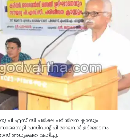
്യ പി എസ് സി പരീക്ഷ പരിശീലന ക്ലാസും
ൊസൈറ്റി പ്രസിഡന്റ് പി രാഘവന്‍ ഉദ്ഘാടനം
കോസ് അധ്യക്ഷത വഹിച്ചു.