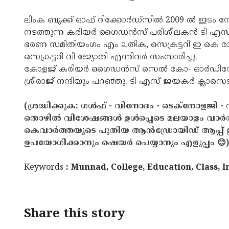
ലിംക ബുക്ക് ഓഫ് റിക്കോര്‍ഡ്‌സില്‍ 2009 ല്‍ ഇട
നടത്തുന്ന കരിയര്‍ ഗൈഡന്‍സ് പരിശീലകന്‍ ടി എസ
ഭരണ സമിതിയംഗം എം ലതിക, സെക്രട്ടറി ഇ കെ രാജേ
സെക്രട്ടറി വി ജ്യോതി എന്നിവര്‍ സംസാരിച്ചു.
കോളജ് കരിയര്‍ ഗൈഡന്‍സ് സെല്‍ കോ- ഓര്‍ഡിനേറ്റ
ശ്രീരാജ് നന്ദിയും പറഞ്ഞു. ടി എസ് ജയകര്‍ ക്ലാസെട
(ശ്രദ്ധിക്കുക: ഗൾഫ് - വിനോദം - ടെക്നോളജി - 
തൊഴിൽ വിശേഷങ്ങൾ ഉൾപ്പെടെ മലയാളം വാർ
കെവാർത്തയുടെ പുതിയ ആൻഡ്രോയിഡ് ആപ്പ് ഇവ
ഉപയോഗിക്കാനും ഷെയർ ചെയ്യാനും എളുപ്പം 😊)
Keywords
: Munnad, College, Education, Class, 
Share this story