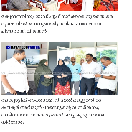
കേന്ദ്രത്തിനും യുഡിഎഫ് സർക്കാരിനുമെതിരെ
രൂക്ഷവിമർശനവുമായി പ്രതിപക്ഷ നേതാവ്
പിണറായി വിജയൻ
അക്വാട്ടിക് അക്കാദമി നീന്തൽക്കുളത്തിൽ
കലക്ടർ അർജുൻ പാണ്ഡ്യൻ്റെ സന്ദർശനം;
അടിസ്ഥാന സൗകര്യങ്ങൾ മെച്ചപ്പെടുത്താൻ
നിർദേശം