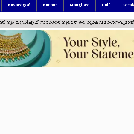
Kasaragod
Kannur
Manglore
Gulf
Keral