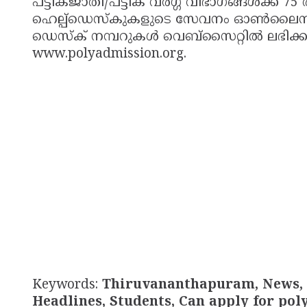
പട്ടികജാതി/പട്ടിക വര്‍ഗ്ഗ വിഭാഗങ്ങള്‍ക്ക
ഹെല്പ്ഡെസ്‌കുകളുടെ സേവനം ഓണ്‍ലൈനായി 
ഡെസ്‌ക് നമ്പറുകള്‍ വെബ്സൈറ്റില്‍ ലഭിക്കു
www.polyadmission.org.
Keywords:
Thiruvananthapuram, News, K
Headlines, Students, Can apply for po