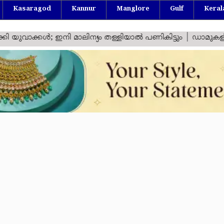
Kasaragod
Kannur
Manglore
Gulf
Keral