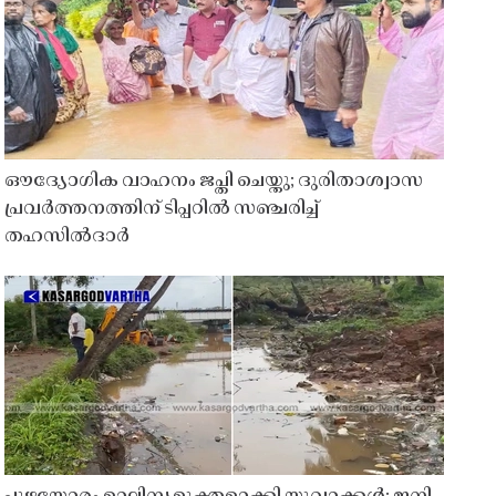
ഔദ്യോഗിക വാഹനം ജപ്തി ചെയ്തു; ദുരിതാശ്വാസ
പ്രവർത്തനത്തിന് ടിപ്പറിൽ സഞ്ചരിച്ച്
തഹസിൽദാർ