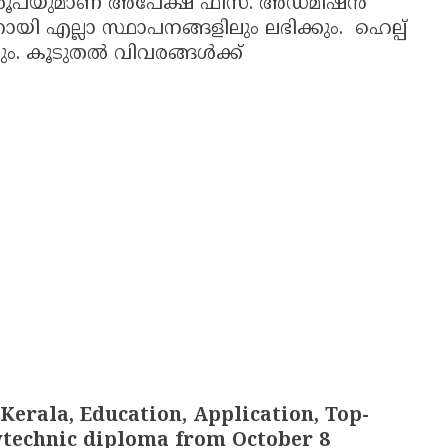
് 75 രൂപയുമാണ് അപേക്ഷ ഫീസ്. അഡ്മിഷന്‍
എല്ലാ സ്ഥാപനങ്ങളിലും ലഭിക്കും. ഹെല്പ്
ം. കൂടുതല്‍ വിവരങ്ങള്‍ക്ക്
erala, Education, Application, Top-
lytechnic diploma from October 8