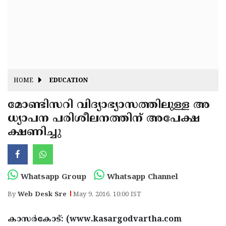
Fitr
May
Day
Eid
Al
Independence
Ad'ha
Day
Onam
HOME
EDUCATION
J&K
State
മോണ്ടിസറി വിദ്യാഭ്യാസത്തിലുള്ള അ
Haryana
ധ്യാപന പരിശീലനത്തിന്‌ അപേക്ഷ
Assembly
State
Diwali
ക്ഷണിച്ചു
Elections
Assembly
Christmas
Elections
New-
Year
Republic
Whatsapp Group
Whatsapp Channel
Day
Budget
By
Web Desk Sre
May 9, 2016, 10:00 IST
Delhi
കാസര്‍കോട്: (www.kasargodvartha.com