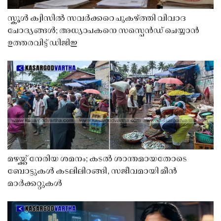
സ്കൂൾ ക്വിസിൽ സവർക്കറെ പുകഴ്ത്തി വിവാദ
ചോദ്യങ്ങൾ; അധ്യാപകനെ സസ്പെൻഡ് ചെയ്യാൻ
ഉത്തരവിട്ട് ഡിജിഇ
മഴയ്ക്ക് നേരിയ ശമനം; കടൽ ശാന്തമായതോടെ
ബോട്ടുകൾ കടലിലിറങ്ങി, സജീവമായി മീൻ
മാർക്കറ്റുകൾ