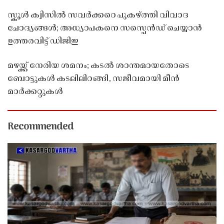
സ്കൂൾ ക്വിസിൽ സവർക്കറെ പുകഴ്ത്തി വിവാദ
ചോദ്യങ്ങൾ; അധ്യാപകനെ സസ്പെൻഡ് ചെയ്യാൻ
ഉത്തരവിട്ട് ഡിജിഇ
മഴയ്ക്ക് നേരിയ ശമനം; കടൽ ശാന്തമായതോടെ
ബോട്ടുകൾ കടലിലിറങ്ങി, സജീവമായി മീൻ
മാർക്കറ്റുകൾ
Recommended