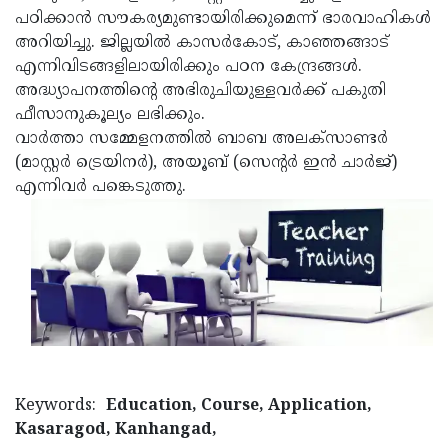
പഠിക്കാന്‍ സൗകര്യമുണ്ടായിരിക്കുമെന്ന് ഭാരവാഹികള്‍
Updates
Assembly
Kerala
അറിയിച്ചു. ജില്ലയില്‍ കാസര്‍കോട്, കാഞ്ഞങ്ങാട്
Polls
Local
Look
എന്നിവിടങ്ങളിലായിരിക്കും പഠന കേന്ദ്രങ്ങള്‍.
അദ്ധ്യാപനത്തിന്റെ അഭിരുചിയുള്ളവര്‍ക്ക് പകുതി
Body
Back
ഫീസാനുകൂല്യം ലഭിക്കും.
Election
2025
വാര്‍ത്താ സമ്മേളനത്തില്‍ ബാബ അലക്‌സാണ്ടര്‍
(മാസ്റ്റര്‍ ട്രെയിനര്‍), അയൂബ് (സെന്റര്‍ ഇന്‍ ചാര്‍ജ്)
എന്നിവര്‍ പങ്കെടുത്തു.
Keywords:
Education, Course, Application,
Kasaragod, Kanhangad,