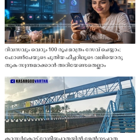
ദിവസവും വെറും 100 രൂപ മാത്രം സേവ് ചെയ്യാം;
ഫോൺപേയുടെ പുതിയ ഫീച്ചറിലൂടെ വലിയൊരു
തുക സ്വന്തമാക്കാൻ അറിയേണ്ടതെല്ലാം
കാസർകോട് ദേശീയപാതയിൽ മേൽനടപ്പാത