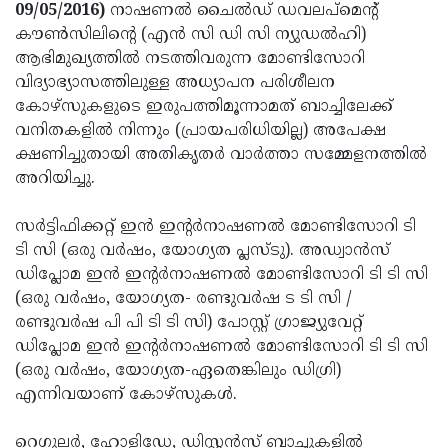
Election
Maha
09/05/2016)
നാഷണല്‍ ചൈല്‍ഡ് ഡവലപ്‌മെന്റ്
കൗണ്‍സിലിന്റെ (എന്‍ സി ഡി സി ന്യുഡല്‍ഹി)
Shivarathri
International
ആഭിമുഖ്യത്തില്‍ നടത്തിവരുന്ന മോണ്ടിസോറി
Women's
Anti-
വിദ്യാഭ്യാസത്തിലുള്ള അധ്യാപന പരിശീലന
കോഴ്‌സുകളുടെ ഇരുപത്തിമൂന്നാമത് ബാച്ചിലേക്ക്
Day
Drug
Attukal
വനിതകളില്‍ നിന്നും (പ്രായപരിധിയില്ല) അപേക്ഷ
Campaign
Pongala
Holi
ക്ഷണിച്ചുതായി അതികൃതര്‍ വാര്‍ത്താ സമ്മേളനത്തില്‍
അറിയിച്ചു.
2025
2025
IPL
2025
Eid
സര്‍ട്ടിഫിക്കറ്റ് ഇന്‍ ഇന്റര്‍നാഷണല്‍ മോണ്ടിസോറി ടി
ടി സി (ഒരു വര്‍ഷം, യോഗ്യത പ്ലസ്ടു). അഡ്വാന്‍സ്
Al-
Waqf
ഡിപ്ലോമ ഇന്‍ ഇന്റര്‍നാഷണല്‍ മോണ്ടിസോറി ടി ടി സി
Fitr
Bill
Vishu
(ഒരു വര്‍ഷം, യോഗ്യത- രണ്ടുവര്‍ഷ ട ടി സി /
രണ്ടുവര്‍ഷ പി പി ടി ടി സി) പോസ്റ്റ് ഗ്രാജ്യുവേറ്റ്
2025
Controversy
Festival
Good
ഡിപ്ലോമ ഇന്‍ ഇന്റര്‍നാഷണല്‍ മോണ്ടിസോറി ടി ടി സി
2025
Friday
Easter
(ഒരു വര്‍ഷം, യോഗ്യത-ഏതെങ്കിലും ഡിഗ്രി)
എന്നിവയാണ് കോഴ്‌സുകള്‍.
Observance
Sunday
By-
2025
2025
Election
Bihar
റെഗുലര്‍, ഹോളിഡേ, ഡിസ്റ്റന്‍സ് ബാച്ചുകളില്‍