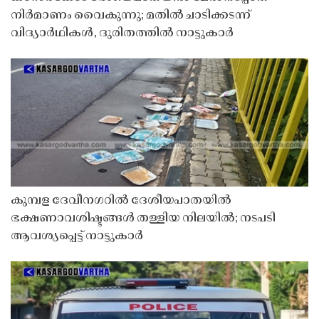
നിർമാണം വൈകുന്നു; മതിൽ ചാടിക്കടന്ന്
വിദ്യാർഥികൾ, ദുരിതത്തിൽ നാട്ടുകാർ
കുമ്പള ദേവീനഗറിൽ ദേശീയപാതയിൽ
ഭക്ഷണാവശിഷ്ടങ്ങൾ തള്ളിയ നിലയിൽ; നടപടി
ആവശ്യപ്പെട്ട് നാട്ടുകാർ