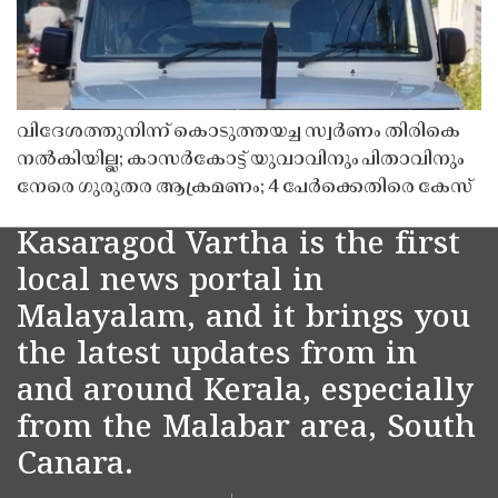
വിദേശത്തുനിന്ന് കൊടുത്തയച്ച സ്വർണം തിരികെ
നൽകിയില്ല; കാസർകോട്ട് യുവാവിനും പിതാവിനും
നേരെ ഗുരുതര ആക്രമണം; 4 പേർക്കെതിരെ കേസ്
Kasaragod Vartha is the first
local news portal in
Malayalam, and it brings you
the latest updates from in
and around Kerala, especially
from the Malabar area, South
Canara.