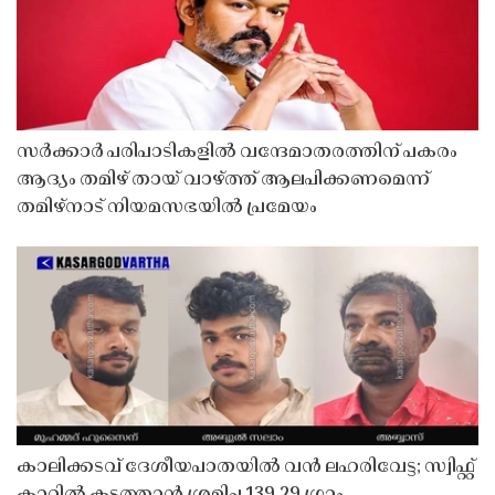
സർക്കാർ പരിപാടികളിൽ വന്ദേമാതരത്തിന് പകരം
ആദ്യം തമിഴ് തായ് വാഴ്ത്ത് ആലപിക്കണമെന്ന്
തമിഴ്നാട് നിയമസഭയിൽ പ്രമേയം
കാലിക്കടവ് ദേശീയപാതയിൽ വൻ ലഹരിവേട്ട; സ്വിഫ്റ്റ്
കാറിൽ കടത്താൻ ശ്രമിച്ച 139.29 ഗ്രാം