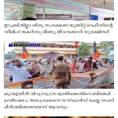
ഇടുക്കി ജില്ലാ ശിശു സംരക്ഷണ യൂണിറ്റ് ഓഫീസിൻ്റെ
സീലിംഗ് തകർന്നു വീണു; ജീവനക്കാർ സുരക്ഷിതർ
കുമ്പളയിൽ വിദ്യാഭ്യാസ മന്ത്രിക്കെതിരെ ബിജെപി
പ്രതിഷേധം; അധ്യാപകനെ സസ്‌പെൻഡ് ചെയ്ത നടപടി
പിൻവലിക്കണമെന്ന് ആവശ്യം