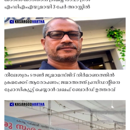
എംഡിഎംഎയുമായി 3 പേർ അറസ്റ്റിൽ
നീലേശ്വരം ടൗൺ ജുമാമസ്ജിദ് നിർമാണത്തിൽ
ക്രമക്കേട് ആരോപണം; ജമാഅത്ത് പ്രസിഡന്റിനെ
പ്രോസിക്യൂട്ട് ചെയ്യാൻ വഖഫ് ബോർഡ് ഉത്തരവ്