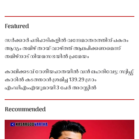
Featured
സർക്കാർ പരിപാടികളിൽ വന്ദേമാതരത്തിന് പകരം
ആദ്യം തമിഴ് തായ് വാഴ്ത്ത് ആലപിക്കണമെന്ന്
തമിഴ്നാട് നിയമസഭയിൽ പ്രമേയം
കാലിക്കടവ് ദേശീയപാതയിൽ വൻ ലഹരിവേട്ട; സ്വിഫ്റ്റ്
കാറിൽ കടത്താൻ ശ്രമിച്ച 139.29 ഗ്രാം
എംഡിഎംഎയുമായി 3 പേർ അറസ്റ്റിൽ
Recommended