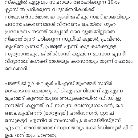
Election
സ്‌കൂളില്‍ ഏറ്റവും സഹായം അര്‍ഹിക്കുന്ന 10-ാം
Maha
ക്ലാസില്‍ പഠിക്കുന്ന വിദ്യാര്‍ത്ഥികള്‍ക്ക്
Shivarathri
International
സ്‌പോണ്‍സര്‍മാരായ റുബി ജലീലും സമദ് മൗലവിയും
Women's
പഠനോപകരണങ്ങള്‍ വിതരണം ചെയ്തു. ഗൃഹ
Anti-
പ്രവേശനം നടത്തിയപ്പോള്‍ വൈദ്യുതിയില്ലാതെ
Day
Drug
Attukal
നിലത്തിരുന്ന് പഠിക്കുന്ന സുധീഷ് കുമാര്‍, പ്രവീണ്‍,
Campaign
Pongala
കൃഷ്ണ പ്രസാദ്, പ്രജ്വല്‍ എന്നീ കുട്ടികള്‍ക്കുള്ള
Holi
സൂര്യറാന്തലും, ജിതിന്‍ദാസ്, കൃഷ്ണ പ്രസാദ് എന്നീ
2025
2025
IPL
വിദ്യാര്‍ത്ഥികള്‍ക്ക് മേശയും കസേരയും യൂണിഫോമും
2025
കൈമാറി.
Eid
Al-
Waqf
ചടങ്ങ് ജില്ലാ കലക്ടര്‍ പി.എസ് മുഹമ്മദ് സഗീര്‍
Fitr
Bill
ഉദ്ഘാടനം ചെയ്തു. പി.ടി.എ പ്രസിഡണ്ട് എ.എസ്
Vishu
മുഹമ്മദ് കുഞ്ഞിയുടെ അധ്യക്ഷതയില്‍ ഡി.ഡി.ഇ
2025
Controversy
Festival
Good
സൗമിനി കല്ലത്ത്, ഡി.ഇ.ഒ ഇ. വേണുഗോപാല്‍, കെ.
2025
Friday
ബാലകൃഷ്ണന്‍ (മാതൃഭൂമി) ഹരിദാസന്‍, സ്റ്റാഫ്
Easter
സെക്രട്ടറി എന്നിവര്‍ സംസാരിച്ചു. ഹെഡ്മിസ്ട്രസ്
Observance
Sunday
By-
എം.ബി അനിതാഭായ് സ്വാഗതവും കോര്‍ഡിനേറ്റര്‍ പി.ടി
2025
2025
Election
ഉഷ നന്ദിയും പറഞ്ഞു.
Bihar