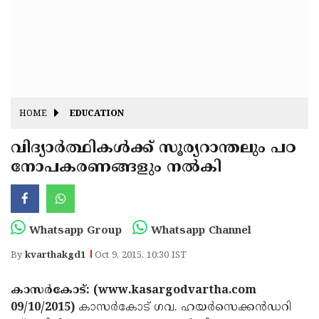
Fitr
May
Day
Eid
Al
Independence
Ad'ha
Day
Onam
HOME
EDUCATION
J&K
State
വിദ്യാര്‍ത്ഥികള്‍ക്ക് സൂര്യറാന്തലും പഠ
Haryana
നോപകരണങ്ങളും നല്‍കി
Assembly
State
Diwali
Elections
Assembly
Christmas
Elections
New-
Whatsapp Group
Whatsapp Channel
Year
Republic
By
kvarthakgd1
Oct 9, 2015, 10:30 IST
Day
Budget
കാസര്‍കോട്: (www.kasargodvartha.com
Delhi
09/10/2015)
കാസര്‍കോട് ഗവ. ഹയര്‍സെക്കന്‍ഡറി